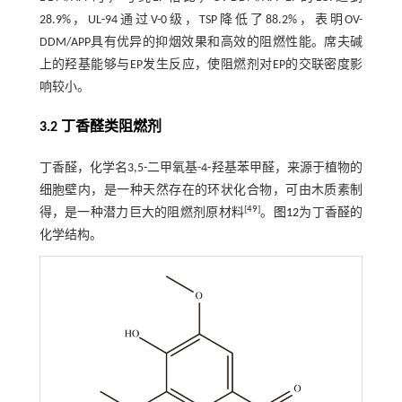
28.9%，UL-94通过V-0级，TSP降低了88.2%，表明OV-
DDM/APP具有优异的抑烟效果和高效的阻燃性能。席夫碱
上的羟基能够与EP发生反应，使阻燃剂对EP的交联密度影
响较小。
3.2 丁香醛类阻燃剂
丁香醛，化学名3,5-二甲氧基-4-羟基苯甲醛，来源于植物的
细胞壁内，是一种天然存在的环状化合物，可由木质素制
[
49
]
得，是一种潜力巨大的阻燃剂原材料
。
图12
为丁香醛的
化学结构。