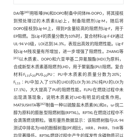
[
60
]
DAI等
用哌嗪(PA)和DOPO制备中间体PA-DOPO，将其接枝
到预处理过的木质素(Lig)上，制备阻燃剂Lig-M，随后将
DOPO接枝到Lig-M上，得到P含量较高的阻燃剂Lig-F，用于
EP阻燃。当Lig-F的质量分数为10%时，复合材料Lig-F-EP通过
UL-94 V-0级，LOI达到34.3%，表现出高效的阻燃性能。Lig-F
较Lig-M残炭量有所增加，进一步增强了阻燃性。ZHANG等
[
61
]
以木质素、DOPO和六亚甲基二异氰酸酯(HDI)为原料，
合成新型木质素基阻燃剂LHD，用于聚氨酯(PU)阻燃。复合
材料F
L
PU(L
PU：PU中木质素的质量分数为20%；
L15
20
20
F
∶PU中加入了15%的LHD)的LOI为30.2%(纯PU的LOI为
L15
17.1%)，大大提高了PU的阻燃性能。FLPU在燃烧过程中未
出现滴落现象，说明木质素对LHD有明显的成焦作用。
[
62
]
MATSUSHITA等
制备一种以硫酸盐木质素(KL)和α，ω-烷二
醇为原料的膨胀型阻燃树脂(RPTKL)。RPTKL在燃烧过程中不
会滴落燃烧颗粒。锥形量热数据显示：该阻燃树脂与UL-94
测试中排名为HB的酚醛树脂(PF)相比，HRR、PHRR、THR等
均显著降低。RPTKL燃烧过程中产生的挥发性含磷物质可以