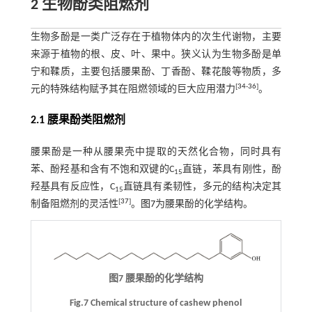
2 生物酚类阻燃剂
生物多酚是一类广泛存在于植物体内的次生代谢物，主要
来源于植物的根、皮、叶、果中。狭义认为生物多酚是单
宁和鞣质，主要包括腰果酚、丁香酚、鞣花酸等物质，多
[
34
-
36
]
元的特殊结构赋予其在阻燃领域的巨大应用潜力
。
2.1 腰果酚类阻燃剂
腰果酚是一种从腰果壳中提取的天然化合物，同时具有
苯、酚羟基和含有不饱和双键的C
直链，苯具有刚性，酚
15
羟基具有反应性，C
直链具有柔韧性，多元的结构决定其
15
[
37
]
制备阻燃剂的灵活性
。
图7
为腰果酚的化学结构。
图7 腰果酚的化学结构
Fig.7 Chemical structure of cashew phenol