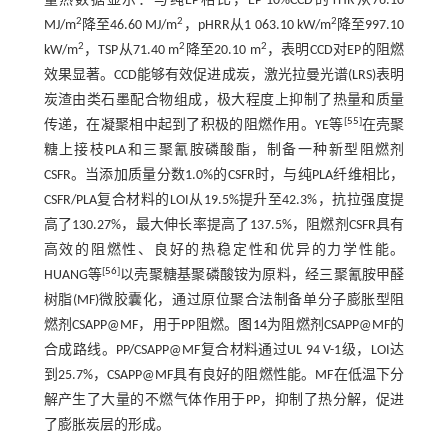
量热数据显示：与纯EP相比，EP-10%CCD的THR从76.10
2
2
2
MJ/m
降至46.60 MJ/m
，pHRR从1 063.10 kW/m
降至997.10
2
2
2
kW/m
，TSP从71.40 m
降至20.10 m
，表明CCD对EP的阻燃
效果显著。CCD能够有效促进成炭，激光拉曼光谱(LRS)表明
炭渣由类石墨配合物组成，极大程度上抑制了热量和质量
[
55
]
传递，在凝聚相中起到了积极的阻燃作用。YE等
在壳聚
糖上接枝PLA和三聚氰胺磷酸酯，制备一种新型阻燃剂
CSFR。当添加质量分数1.0%的CSFR时，与纯PLA纤维相比，
CSFR/PLA复合材料的LOI从19.5%提升至42.3%，抗拉强度提
高了130.27%，最大伸长率提高了137.5%，阻燃剂CSFR具有
高效的阻燃性、良好的热稳定性和优异的力学性能。
[
56
]
HUANG等
以壳聚糖基聚磷酸铵为原料，经三聚氰胺甲醛
树脂(MF)微胶囊化，通过原位聚合法制备单分子膨胀型阻
燃剂CSAPP@MF，用于PP阻燃。
图14
为阻燃剂CSAPP@MF的
合成路线。PP/CSAPP@MF复合材料通过UL 94 V-1级，LOI达
到25.7%，CSAPP@MF具有良好的阻燃性能。MF在低温下分
解产生了大量的不燃气体作用于PP，抑制了热分解，促进
了膨胀炭层的形成。