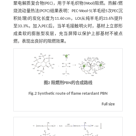
聚电解质复合物(PEC)，用于羊毛织物(Wool)阻燃。热解/燃
烧流动量热法(PCFC)结果表明：PEC-Wool-5(羊毛经5次PEC沉
积处理)的炭化长度为11.60 cm，LOI从纯羊毛的23.6%提升
至33.3%。加入PEC后，当羊毛接触明火时，基材上立即形
成柔软的膨胀型炭层，充当屏障以保护上部基材不被点
燃，表现出良好的阻燃效果。
图2 阻燃剂PBN的合成路线
Fig.2 Synthetic route of flame retardant PBN
Full size