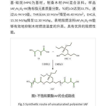
基-硅烷(MPS)为基材，制备木材(PW)混合涂料。样品
IAF
N
Si
-W(角标指元素质量分数，%)的LOI达到33.7%，通
7
1
2
2
2
过UL-94 V-0级，THR从64.10 MJ/m
降至46.40 MJ/m
，EHC从
15.50 MJ/kg降至12.30 MJ/kg，表明阻燃涂料IAF
N
Si
-W能
7
1
2
够有效地抑制木材燃烧温度的升高，具有优异的阻燃性
能。
图5 不饱和聚酯IAF的合成路线
Fig.5 Synthetic route of unsaturated polyester IAF