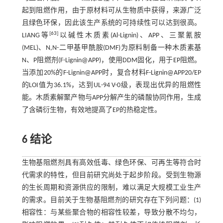
起到阻燃作用，由于原材料可从生物质中获得，来源广泛
且绿色环保，因此该生产系统的可持续性可以达到很高。
[
63
]
LIANG等
以碱性木质素(Al-Lignin)、APP、三聚氰胺
(MEL)、N,N-二甲基甲酰胺(DMF)为原料制备一种木质素基
N、P阻燃剂(F-Lignin@APP)，使用DDM固化，用于EP阻燃。
当添加20%的F-Lignin@APP时，复合材料F-Lignin@APP20/EP
的LOI值为36.1%，达到UL-94 V-0级，表现出优异的阻燃性
能。木质素解聚产物与APP分解产生的磷酸协同作用，生成
了含磷衍生物，有效地提高了EP的热稳定性。
6 结论
生物基阻燃剂具有高效低毒、绿色环保、可再生等符合时
代需求的特性，但目前研究尚处于起步阶段。受到生物源
的生长周期和资源供应的限制，难以满足大规模工业生产
的需求。目前关于生物基阻燃剂的研究存在下列问题：(1)
相容性：与某些聚合物的相容性较差，导致分散不均匀，