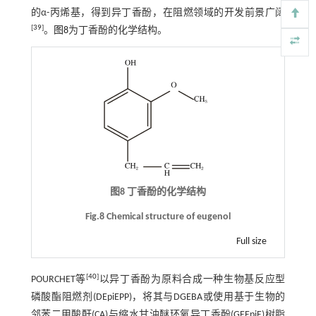
的α-丙烯基，得到异丁香酚，在阻燃领域的开发前景广阔
[
39
]
。
图8
为丁香酚的化学结构。
图8 丁香酚的化学结构
Fig.8 Chemical structure of eugenol
Full size
[
40
]
POURCHET等
以异丁香酚为原料合成一种生物基反应型
磷酸酯阻燃剂(DEpiEPP)，将其与DGEBA或使用基于生物的
邻苯二甲酸酐(CA)与缩水甘油醚环氧异丁香酚(GEEpiE)树脂