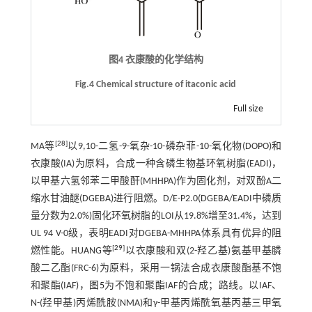
图4 衣康酸的化学结构
Fig.4 Chemical structure of itaconic acid
Full size
[
28
]
MA等
以9,10-二氢-9-氧杂-10-磷杂菲-10-氧化物(DOPO)和
衣康酸(IA)为原料，合成一种含磷生物基环氧树脂(EADI)，
以甲基六氢邻苯二甲酸酐(MHHPA)作为固化剂，对双酚A二
缩水甘油醚(DGEBA)进行阻燃。D/E-P2.0(DGEBA/EADI中磷质
量分数为2.0%)固化环氧树脂的LOI从19.8%增至31.4%，达到
UL 94 V-0级，表明EADI对DGEBA-MHHPA体系具有优异的阻
[
29
]
燃性能。HUANG等
以衣康酸和双(2-羟乙基)氨基甲基膦
酸二乙酯(FRC-6)为原料，采用一锅法合成衣康酸酯基不饱
和聚酯(IAF)，
图5
为不饱和聚酯IAF的合成；路线。以IAF、
N-(羟甲基)丙烯酰胺(NMA)和γ-甲基丙烯酰氧基丙基三甲氧