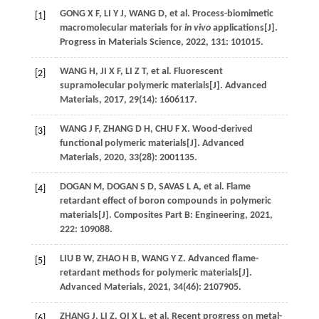
GONG
X F
,
LI
Y J
,
WANG
D
, et al. Process-biomimetic
[1]
macromolecular materials for
in vivo
applications[J].
Progress in Materials Science
,
2022
,
131
: 101015.
WANG
H
,
JI
X F
,
LI
Z T
, et al. Fluorescent
[2]
supramolecular polymeric materials[J].
Advanced
Materials
,
2017
,
29
(14): 1606117.
WANG
J F
,
ZHANG
D H
,
CHU
F X
. Wood-derived
[3]
functional polymeric materials[J].
Advanced
Materials
,
2020
,
33
(28): 2001135.
DOGAN
M
,
DOGAN
S D
,
SAVAS
L A
, et al. Flame
[4]
retardant effect of boron compounds in polymeric
materials[J].
Composites Part B: Engineering
,
2021
,
222
: 109088.
LIU
B W
,
ZHAO
H B
,
WANG
Y Z
. Advanced flame-
[5]
retardant methods for polymeric materials[J].
Advanced Materials
,
2021
,
34
(46): 2107905.
ZHANG
J
,
LI
Z
,
QI
X L
, et al. Recent progress on metal-
[6]