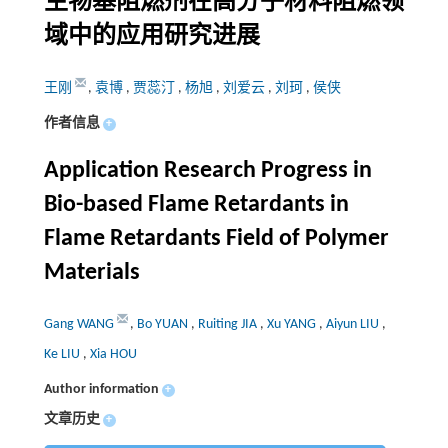
生物基阻燃剂在高分子材料阻燃领
域中的应用研究进展
王刚
,
袁博
,
贾蕊汀
,
杨旭
,
刘爱云
,
刘珂
,
侯侠
作者信息
+
Application Research Progress in
Bio-based Flame Retardants in
Flame Retardants Field of Polymer
Materials
Gang WANG
,
Bo YUAN
,
Ruiting JIA
,
Xu YANG
,
Aiyun LIU
,
Ke LIU
,
Xia HOU
Author information
+
文章历史
+