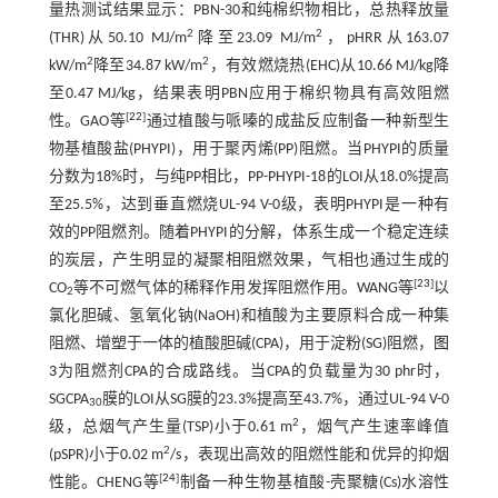
量热测试结果显示：PBN-30和纯棉织物相比，总热释放量
2
2
(THR)从50.10 MJ/m
降至23.09 MJ/m
，pHRR从163.07
2
2
kW/m
降至34.87 kW/m
，有效燃烧热(EHC)从10.66 MJ/kg降
至0.47 MJ/kg，结果表明PBN应用于棉织物具有高效阻燃
[
22
]
性。GAO等
通过植酸与哌嗪的成盐反应制备一种新型生
物基植酸盐(PHYPI)，用于聚丙烯(PP)阻燃。当PHYPI的质量
分数为18%时，与纯PP相比，PP-PHYPI-18的LOI从18.0%提高
至25.5%，达到垂直燃烧UL-94 V-0级，表明PHYPI是一种有
效的PP阻燃剂。随着PHYPI的分解，体系生成一个稳定连续
的炭层，产生明显的凝聚相阻燃效果，气相也通过生成的
[
23
]
CO
等不可燃气体的稀释作用发挥阻燃作用。WANG等
以
2
氯化胆碱、氢氧化钠(NaOH)和植酸为主要原料合成一种集
阻燃、增塑于一体的植酸胆碱(CPA)，用于淀粉(SG)阻燃，
图
3
为阻燃剂CPA的合成路线。当CPA的负载量为30 phr时，
SGCPA
膜的LOI从SG膜的23.3%提高至43.7%，通过UL-94 V-0
30
2
级，总烟气产生量(TSP)小于0.61 m
，烟气产生速率峰值
2
(pSPR)小于0.02 m
/s，表现出高效的阻燃性能和优异的抑烟
[
24
]
性能。CHENG等
制备一种生物基植酸-壳聚糖(Cs)水溶性