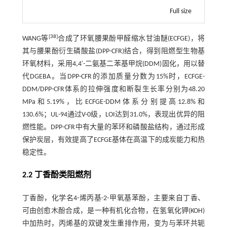
Full size
[
38
]
WANG等
合成了环氧腰果酚甲醛缩水甘油醚(ECFGE)，将
其与腰果酚衍生磷酸盐(DPP-CFR)结合，得到阻燃型生物基
环氧材料，采用4,4′-二氨基二苯基甲烷(DDM)固化，用以替
代DGEBA。当DPP-CFR的添加质量分数为15%时，ECFGE-
DDM/DPP-CFR体系的拉伸强度和断裂生长率分别为48.20
MPa和5.19%，比ECFGE-DDM体系分别提高12.8%和
130.6%；UL-94通过V-0级，LOI达到31.0%，表现出优异的阻
燃性能。DPP-CFR中有大量的苯环和磷酸盐结构，通过形成
保护炭层，有效提高了ECFGE基体在高温下的成炭能力和热
稳定性。
2.2 丁香酚类阻燃剂
丁香酚，化学名4-烯丙基-2-甲氧基苯酚，主要来自丁香、
可由创愈木酚合成，是一种有机化合物，在氢氧化钾(KOH)
中加热时，丙烯基的双键发生重排作用，变为与苯环共轭