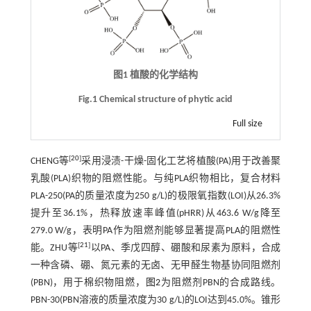
图1 植酸的化学结构
Fig.1 Chemical structure of phytic acid
Full size
[
20
]
CHENG等
采用浸渍-干燥-固化工艺将植酸(PA)用于改善聚
乳酸(PLA)织物的阻燃性能。与纯PLA织物相比，复合材料
PLA-250(PA的质量浓度为250 g/L)的极限氧指数(LOI)从26.3%
提升至36.1%，热释放速率峰值(pHRR)从463.6 W/g降至
279.0 W/g，表明PA作为阻燃剂能够显著提高PLA的阻燃性
[
21
]
能。ZHU等
以PA、季戊四醇、硼酸和尿素为原料，合成
一种含磷、硼、氮元素的无卤、无甲醛生物基协同阻燃剂
(PBN)，用于棉织物阻燃，
图2
为阻燃剂PBN的合成路线。
PBN-30(PBN溶液的质量浓度为30 g/L)的LOI达到45.0%。锥形