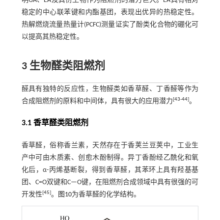
明GA、EA及其衍生物作为阻燃剂的潜力巨大。EA具有相对
稳定的中心联苯键和内酯基团，表现出优异的热稳定性。
热解燃烧流量热量计(PCFC)测量证实了酚类化合物的硼化可
以提高其热稳定性。
3 生物醛类阻燃剂
醛具有独特的反应性，生物醛类如香草醛、丁香醛等作为
[
43
-
44
]
合成阻燃剂的原料和中间体，具有很大的应用潜力
。
3.1 香草醛类阻燃剂
香草醛，俗称香兰素，天然存在于香荚兰豆荚中，工业生
产中可由木质素、创愈木酚制得。异丁香酚经乙酰化和氧
化后，α-丙烯基断裂，得到香草醛，其苯环上具有羟基基
团、C=O双键和C—O键，在阻燃剂合成领域中具有很强的可
[
45
]
开发性
。
图10
为香草醛的化学结构。