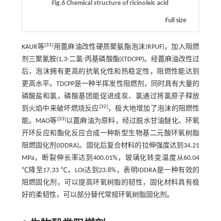
Fig.6 Chemical structure of ricinoleic acid
Full size
[
31
]
KAUR等
用蓖麻油改性硬质聚氨酯泡沫(RPUF)，加入阻燃
剂三聚氰胺(1,3-二氯-丙基磷酸酯)(TDCPP)。经蓖麻油改性过
后，泡沫拥有更高的抗氧化性和热稳定性，阻燃性能达到
更高水平。TDCPP是一种半挥发性阻燃剂，同时具有大量的
磷酸盐和氯，磷酸基团能促进成炭、氯通过将氯原子释放
[
32
]
到火焰中来破坏燃烧反应
，极大地增加了泡沫的阻燃性
[
33
]
能。MAO等
以蓖麻油为原料，经过脱水甘油醚化、环氧
开环反应和酯化反应合成一种新型生物基二元酸环氧树脂
阻燃固化剂(IDDRA)。固化后复合材料的拉伸强度达到34.21
MPa，断裂伸长率达到400.01%，玻璃化转变温度从60.04
℃降至17.33 ℃，LOI达到23.8%，表明IDDRA是一种有效的
阻燃固化剂，可以提高环氧树脂的韧性，固化材料具有极
好的柔韧性，可以部分替代常规环氧树脂固化剂。