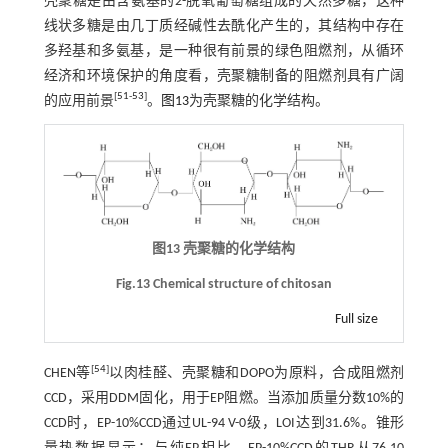
壳聚糖是由含氨基的2-脱氧葡萄糖组成的天然多糖，这种
线状多糖是由几丁质经碱性去酰化产生的，其结构中存在
多羟基和多氨基，是一种很有前景的绿色阻燃剂，从循环
经济和环境保护的角度看，壳聚糖制备的阻燃剂具有广阔
[
51
-
53
]
的应用前景
。
图13
为壳聚糖的化学结构。
图13 壳聚糖的化学结构
Fig.13 Chemical structure of chitosan
Full size
[
54
]
CHEN等
以肉桂醛、壳聚糖和DOPO为原料，合成阻燃剂
CCD，采用DDM固化，用于EP阻燃。当添加质量分数10%的
CCD时，EP-10%CCD通过UL-94 V-0级，LOI达到31.6%。锥形