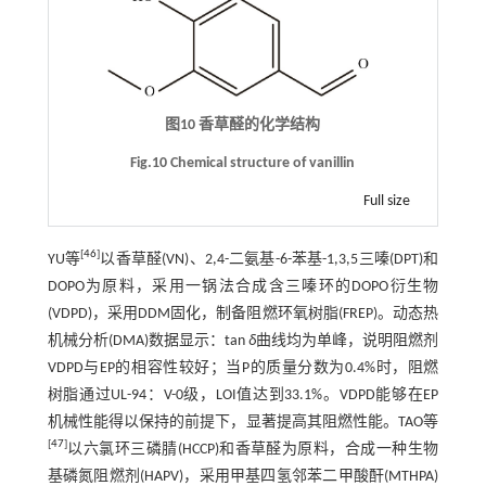
图10 香草醛的化学结构
Fig.10 Chemical structure of vanillin
Full size
[
46
]
YU等
以香草醛(VN)、2,4-二氨基-6-苯基-1,3,5三嗪(DPT)和
DOPO为原料，采用一锅法合成含三嗪环的DOPO衍生物
(VDPD)，采用DDM固化，制备阻燃环氧树脂(FREP)。动态热
机械分析(DMA)数据显示：tan
δ
曲线均为单峰，说明阻燃剂
VDPD与EP的相容性较好；当P的质量分数为0.4%时，阻燃
树脂通过UL-94：V-0级，LOI值达到33.1%。VDPD能够在EP
机械性能得以保持的前提下，显著提高其阻燃性能。TAO等
[
47
]
以六氯环三磷腈(HCCP)和香草醛为原料，合成一种生物
基磷氮阻燃剂(HAPV)，采用甲基四氢邻苯二甲酸酐(MTHPA)