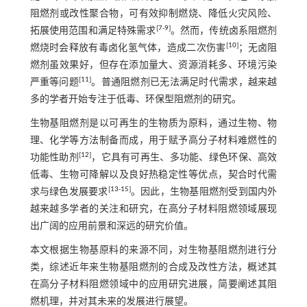
阻燃剂或改性聚合物，可有效抑制燃烧、降低火灾风险、
[
7
-
9
]
拓展使用范围和满足特殊需求
。然而，传统卤系阻燃剂
[
10
]
燃烧时会释放有毒卤化氢气体，造成二次伤害
；无卤阻
燃剂虽效果好，但存在添加量大、资源消耗多、环境污染
[
11
]
严重等问题
。普通阻燃剂已无法满足时代需求，越来越
多的学者开始专注于低毒、环保型阻燃剂的研究。
生物基阻燃剂是以可再生的生物质为原料，通过生物、物
理、化学等方法制备而成，用于赋予高分子材料难燃性的
[
12
]
功能性助剂
，它具有可再生、多功能、绿色环保、高效
低毒、生物可降解以及良好热稳定性等优点，契合时代需
[
13
-
15
]
求与绿色发展要求
。因此，生物基阻燃剂受到国内外
越来越多学者的关注和研究，在高分子材料阻燃领域展现
出广阔的应用前景和深远的研究价值。
本文根据生物基原料的来源不同，对生物基阻燃剂进行分
类，综述近年来生物基阻燃剂的合成及改性方法，概述其
在高分子材料阻燃领域中的应用研究进展，简要阐述其阻
燃机理，并对其未来的发展进行展望。