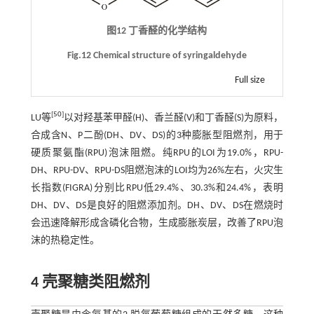
图12 丁香醛的化学结构
Fig.12 Chemical structure of syringaldehyde
Full size
[
50
]
LU等
以对羟基苯甲醛(H)、香兰醛(V)和丁香醛(S)为原料，
合成含N、P二酚(DH、DV、DS)的3种膨胀型阻燃剂，用于
硬质聚氨酯(RPU)泡沫阻燃。纯RPU的LOI为19.0%，RPU-
DH、RPU-DV、RPU-DS阻燃泡沫的LOI均为26%左右，火灾生
长指数(FIGRA)分别比RPU低29.4%、30.3%和24.4%，表明
DH、DV、DS是良好的阻燃添加剂。DH、DV、DS在燃烧时
会迅速降解形成含磷化合物，生成膨胀炭层，改善了RPU泡
沫的热稳定性。
4 壳聚糖类阻燃剂