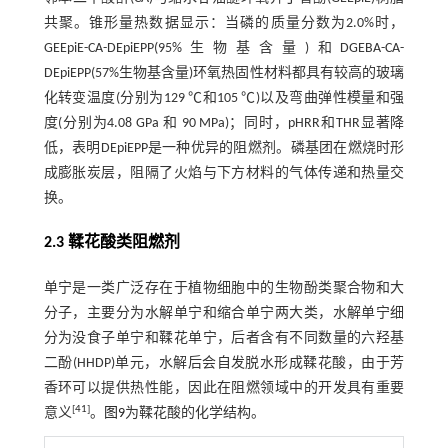
共聚。锥形量热数据显示：当磷的质量分数为2.0%时，
GEEpiE-CA-DEpiEPP(95%生物基含量)和DGEBA-CA-
DEpiEPP(57%生物基含量)环氧热固性材料都具有较高的玻璃
化转变温度(分别为129 ℃和105 ℃)以及弯曲弹性模量和强
度(分别为4.08 GPa 和 90 MPa)；同时，pHRR和THR显著降
低，表明DEpiEPP是一种优异的阻燃剂。磷基团在燃烧时形
成膨胀炭层，阻隔了火焰与下方材料的气体传递和热量交
换。
2.3 鞣花酸类阻燃剂
单宁是一类广泛存在于植物细胞中的生物酚类聚合物和大
分子，主要分为水解单宁和缩合单宁两大类，水解单宁细
分为没食子单宁和鞣花单宁，后者含有不同数量的六羟基
二酚(HHDP)单元，水解后会自发脱水形成鞣花酸，由于芳
香环可以提供热性能，因此在阻燃领域中的开发具有重要
[
41
]
意义
。
图9
为鞣花酸的化学结构。