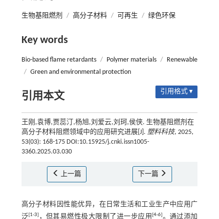
生物基阻燃剂
/
高分子材料
/
可再生
/
绿色环保
Key words
Bio-based flame retardants
/
Polymer materials
/
Renewable
/
Green and environmental protection
引用格式 ▾
引用本文
王刚,袁博,贾蕊汀,杨旭,刘爱云,刘珂,侯侠. 生物基阻燃剂在
高分子材料阻燃领域中的应用研究进展[J].
塑料科技
, 2025,
53(03): 168-175 DOI:10.15925/j.cnki.issn1005-
3360.2025.03.030
上一篇
下一篇
高分子材料因性能优异，在日常生活和工业生产中应用广
[
1
-
3
]
[
4
-
6
]
泛
，但其易燃性极大限制了进一步应用
。通过添加