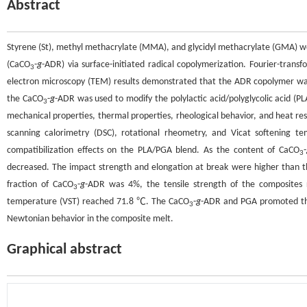
Abstract
Styrene (St), methyl methacrylate (MMA), and glycidyl methacrylate (GMA) w
(CaCO
-
g
-ADR) via surface-initiated radical copolymerization. Fourier-trans
3
electron microscopy (TEM) results demonstrated that the ADR copolymer was
the CaCO
-
g
-ADR was used to modify the polylactic acid/polyglycolic acid (
3
mechanical properties, thermal properties, rheological behavior, and heat resi
scanning calorimetry (DSC), rotational rheometry, and Vicat softening te
compatibilization effects on the PLA/PGA blend. As the content of CaCO
-
3
decreased. The impact strength and elongation at break were higher than 
fraction of CaCO
-
g
-ADR was 4%, the tensile strength of the composites
3
temperature (VST) reached 71.8 ℃. The CaCO
-
g
-ADR and PGA promoted the c
3
Newtonian behavior in the composite melt.
Graphical abstract