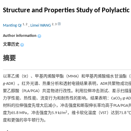
Structure and Properties Study of Polylacti
1
,
2
2
,
3
Manting QI
,
Limei WANG
Author information
+
文章历史
+
摘要
以苯乙烯（St）、甲基丙烯酸甲酯（MMA）和甲基丙烯酸缩水甘油酯（
g
-ADR）。红外光谱、热重分析和透射电镜结果表明，ADR共聚物成功接
聚乙醇酸（PLA/PGA）共混物进行改性。利用拉伸冲击测试、差示扫描
力学性能、热性能、流变行为和耐热性的影响。结果表明：CaCO
-
g
-
3
材料的拉伸强度先增大后减小，冲击强度和断裂伸长率均高于PLA/PGA
2
度为65.8 MPa，冲击强度为5.9 kJ/m
，维卡软化温度（VST）达到71.8 ℃
度和更强的非牛顿行为。