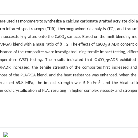
ere used as monomers to synthesize a calcium carbonate grafted acrylate-diol-
form infrared spectroscopy (FTIR), thermogravimetric analysis (TG), and transmi
 successfully grafted onto the CaCO
surface. Based on the melt blending me
3
PLA/PGA) blend with a mass ratio of 8∶2. The effects of CaCO
-
g
-ADR content o
3
stance of the composites were investigated using tensile impact testing, differe
mperature (VST) testing. The results indicated that CaCO
-
g
-ADR exhibited
3
g
-ADR increased, the tensile strength of the composites first increased and
those of the PLA/PGA blend, and the heat resistance was enhanced. When the
2
 reached 65.8 MPa, the impact strength was 5.9 kJ/m
, and the Vicat soft
old crystallization of PLA, resulting in higher complex viscosity and stronger