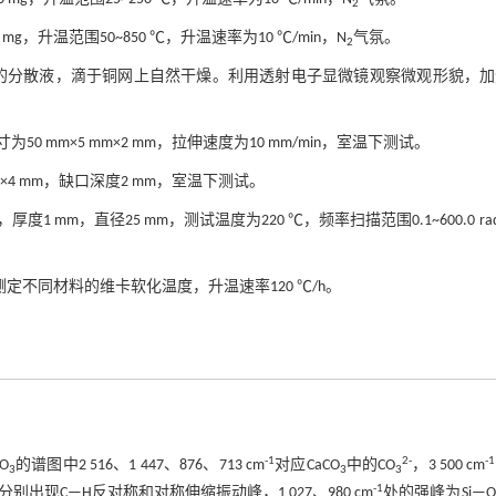
2
g，升温范围50~850 ℃，升温速率为10 ℃/min，N
气氛。
2
g/mL的分散液，滴于铜网上自然干燥。利用透射电子显微镜观察微观形貌，
50 mm×5 mm×2 mm，拉伸速度为10 mm/min，室温下测试。
mm×4 mm，缺口深度2 mm，室温下测试。
，直径25 mm，测试温度为220 ℃，频率扫描范围0.1~600.0 rad
行测定不同材料的维卡软化温度，升温速率120 ℃/h。
-1
2-
-1
O
的谱图中2 516、1 447、876、713 cm
对应CaCO
中的CO
，3 500 cm
3
3
3
-1
分别出现C—H反对称和对称伸缩振动峰，1 027、980 cm
处的强峰为Si—