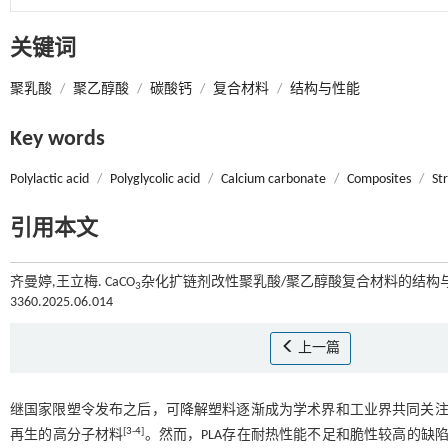
关键词
聚乳酸
/
聚乙醇酸
/
碳酸钙
/
复合材料
/
结构与性能
Key words
Polylactic acid
/
Polyglycolic acid
/
Calcium carbonate
/
Composites
/
St
引用本文
齐曼婷,王立梅. CaCO
杂化扩链剂改性聚乳酸/聚乙醇酸复合材料的结构与性
3
3360.2025.06.014
上一篇
继国家限塑令发布之后，可降解塑料逐渐成为学术界和工业界共同关
[
3
-
4
]
再生的高分子材料
。然而，PLA存在耐热性能不足和脆性较高的缺