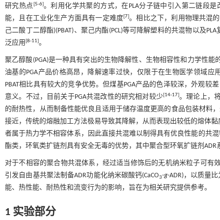
[
5
-
6
]
研究热点
。利用化学共聚的方式，在PLA分子链中引入第二链段是
[
7
]
能，且在工业化生产方面具有一定难度
。相比之下，利用物理共混的方
己二酸丁二醇酯)(PBAT)、聚己内酯(PCL)等可降解塑料的共混物
[
8
-
11
]
泛应用
。
聚乙醇酸(PGA)是一种具有突出的生物降解性、生物相容性和力学性
油基的PGA产品价格高昂，降解速率过快，仅限于在生物医学领域应用。
PBAT相比具有较大的竞争优势。但煤基PGA产品的色泽较深，外观较
[
14
-
17
]
意义。不过，目前关于PGA共混改性的研究相对较少
。理论上，将
的耐热性，从而制备性能优良且适用于储存温度更高的食品包装材料，
接近，传统的熔融加工方法极易导致其降解，从而表现出较低的熔体黏度
者属于热力学不相容体系，因此直接共混难以制得具有优良性能的共混
酯类，环氧类扩链剂具有安全无毒的优势，其中聚合型环氧扩链剂AD
对于不相容的聚合物共混体系，经过适当修饰后的无机纳米粒子可有
引发自由基共聚法制备ADR功能化纳米碳酸钙(CaCO
-
g
-ADR)，以质量比
3
能、热性能、耐热性和流变行为的影响，旨在为相关研究提供参考。
1 实验部分