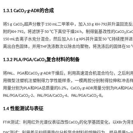
1.3.1 CaCO
-
g
-ADR的合成
3
将5 g CaCO
超声分散于150 mL二甲苯中，加入10 g KH-792并
3
附的KH-792。将滤饼于50 ℃下真空干燥24 h，制得氨基改性的CaCO
(Ca
3
150 mL去离子水充分混合，然后加入0.1 g KPS并升温至50 ℃持
离出白色固体，并用THF洗涤数次以除去均聚物，将洗涤后的固体在50 
1.3.2 PLA/PGA/CaCO
复合材料的制备
3
将PAL、PGA和CaCO
-
g
-ADR干燥后，利用高速混合机混合均匀，之后利用哈
3
用微型注塑机注塑制得力学性能样条，一模两腔分别制得拉伸和冲击样条，注
用量分别为PLA和PGA总质量的0.2%，CaCO
-
g
-ADR用量分别为PLA和PG
3
PAL/PGA/CaCO
-2、PAL/PGA/CaCO
-4、PAL/PGA/CaCO
-8。
3
3
3
1.4 性能测试与表征
FTIR测试：利用红外光谱仪表征改性CaCO
的化学基团变化，以KBr为背景，
3
DSC测试：利用差示扫描量热仪分析复合材料的熔融行为，样品质量5~10 mg