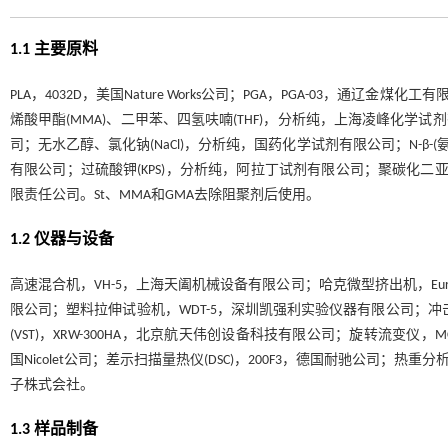
1.1 主要原料
PLA，4032D，美国Nature Works公司；PGA，PGA-03，通辽金煤化工有
烯酸甲酯(MMA)、二甲苯、四氢呋喃(THF)，分析纯，上海凌峰化学试
司；无水乙醇、氯化钠(NaCl)，分析纯，国药化学试剂有限公司；N-β-(氨
有限公司；过硫酸钾(KPS)，分析纯，阿拉丁试剂有限公司；聚碳化二亚
限责任公司。St、MMA和GMA去除阻聚剂后使用。
1.2 仪器与设备
高速混合机，VH-5，上海天阖机械设备有限公司；哈克微型挤出机，Euro
限公司；塑料拉伸试验机，WDT-5，深圳凯强利实验仪器有限公司；冲击
(VST)，XRW-300HA，北京航天伟创设备科技有限公司；旋转流变仪，MCR92，
国Nicolet公司；差示扫描量热仪(DSC)，200F3，德国耐驰公司；热重分析
子株式会社。
1.3 样品制备