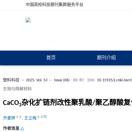
中国高校科技期刊集群服务平台
首页
期刊介绍
塑料科技
››
2025, Vol. 53
››
Issue (06)
: 83 -87.
DOI:
10.15925/j.cnki.iss
生物与降解材料
CaCO
杂化扩链剂改性聚乳酸/聚乙醇酸
3
1
,
2
2
,
3
齐曼婷
,
王立梅
作者信息
+