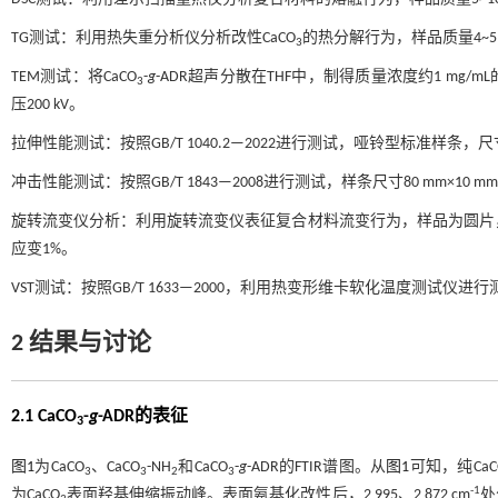
TG测试：利用热失重分析仪分析改性CaCO
的热分解行为，样品质量4~5 m
3
TEM测试：将CaCO
-
g
-ADR超声分散在THF中，制得质量浓度约1 m
3
压200 kV。
拉伸性能测试：按照GB/T 1040.2—2022进行测试，哑铃型标准样条，尺寸为
冲击性能测试：按照GB/T 1843—2008进行测试，样条尺寸80 mm×10 
旋转流变仪分析：利用旋转流变仪表征复合材料流变行为，样品为圆片，厚度1 mm
应变1%。
VST测试：按照GB/T 1633—2000，利用热变形维卡软化温度测试仪进
2 结果与讨论
2.1 CaCO
-
g
-ADR的表征
3
图1
为CaCO
、CaCO
-NH
和CaCO
-
g
-ADR的FTIR谱图。从
图1
可知，纯CaC
3
3
2
3
-1
为CaCO
表面羟基伸缩振动峰。表面氨基化改性后，2 995、2 872 cm
处