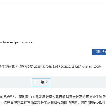
ructure and performance
引用格式
能研究[J].
塑料科技
, 2025, 53(06): 83-87 DOI:10.15925/j.cnki.issn1005-
下一篇
[
1
-
2
]
注的热点
。聚乳酸(PLA)是发展较早也是目前消费量较高的可完全生物
陷，这严重限制其在石油基高分子材料替代领域的应用，因而围绕PLA改