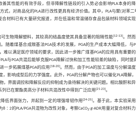
改善其性能的有效手段，但非降解性链段的引入势必会影响PLA本身的
式，对商品化的PLA进行改性更具有经济价值。其中，PLA与聚(对苯二
以及PLA复合材料已有大量研究报道，并在低温和常温储存食品包装材料领域实
[
12
-
13
]
能的可生物降解塑料，其较高的结晶度使其具备显著的阻隔性能
。然而
随着煤基合成羰基法PGA技术的发展，PGA的生产成本大幅降低，与P
差，难以满足医疗领域的要求，因此进一步推广煤基PGA的应用具有重要
PLA与PGA共混后能够克服PGA降解过快和加工性能较差的缺陷，同时提高
[
18
-
20
]
进一步拓展煤基PGA的应用
。然而，由于PGA的加工温度与分解温
，影响成型后的力学强度。此外，PGA的分解产物也可以催化PLA降解
物，界面调控和降解反应的抑制成为亟待解决的关键问题。相比酸酐和异
[
21
-
23
]
R系列已在聚酯类高分子材料共混改性中得到广泛应用
。
[
24
-
25
]
效降低界面张力，并起到一定的增强增韧作用
。基于此，本实验采用
为8∶2的PLA/PGA共混物为改性对象，考察CaCO
-
g
-ADR用量对复合材料
3