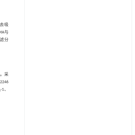
除去吸
GMA与
过滤分
℃。采
246
-1、
3