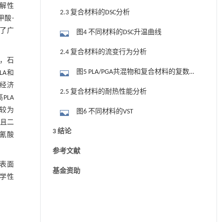
降解性
能的影响
2.3 复合材料的DSC分析
甲酸-
现了广
图4 不同材料的DSC升温曲线
2.4 复合材料的流变行为分析
，石
图5 PLA/PGA共混物和复合材料的复数黏
LA和
的经济
度-角频率曲线
2.5 复合材料的耐热性能分析
PLA
度较为
图6 不同材料的VST
，且二
3 结论
氰酸
参考文献
表面
基金资助
力学性