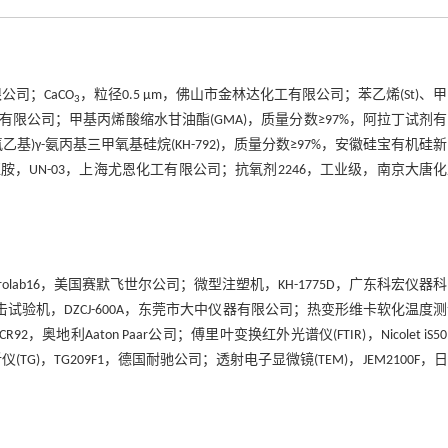
限公司；CaCO
，粒径0.5 μm，佛山市金林达化工有限公司；苯乙烯(St)、
3
剂有限公司；甲基丙烯酸缩水甘油酯(GMA)，质量分数≥97%，阿拉丁试剂
乙基)γ-氨丙基三甲氧基硅烷(KH-792)，质量分数≥97%，安徽硅宝有机硅
胺，UN-03，上海尤恩化工有限公司；抗氧剂2246，工业级，南京大唐
lab16，美国赛默飞世尔公司；微型注塑机，KH-1775D，广东科宏仪器
试验机，DZCJ-600A，东莞市大中仪器有限公司；热变形维卡软化温度
奥地利Aaton Paar公司；傅里叶变换红外光谱仪(FTIR)，Nicolet iS5
仪(TG)，TG209F1，德国耐驰公司；透射电子显微镜(TEM)，JEM2100F，