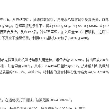
升温回流反应10 h。反应结束后，抽滤获取滤饼，用无水乙醇将滤饼反复洗涤，以
CO
-NH
)。在超声振动条件下，将4 g CaCO
-NH
、1 g St、3 g MMA、6 g 
3
2
3
2
续搅拌进行聚合反应。反应12 h后，冷却至室温，加入适量NaCl进行破乳，之后
℃下真空干燥至恒重，制得CaCO
接枝ADR粒子(CaCO
-
g
-ADR)。
3
3
克微型挤出机进行熔融共混造粒，螺杆转速120 r/min，挤出温度220 
射温度230 ℃。其中，PLA/PGA质量比为8∶2，抗水解剂和抗氧剂2
A总质量的1%、2%、4%和8%。将制备的复合材料分别命名为PAL/PGA/CaCO
-1
在透射模式下测试。波数范围500~4 000 cm
。
，升温范围25~250 ℃，升温速率为10 ℃/min，N
气氛。