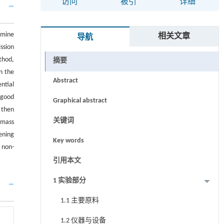
访问
被引
详细
amine
相关文章
导航
ssion
thod,
摘要
n the
Abstract
ntial
 good
Graphical abstract
 then
关键词
 mass
ening
Key words
 non-
引用本文
1 实验部分
1.1 主要原料
1.2 仪器与设备