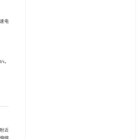
加速电
/s，
附近
O伸缩