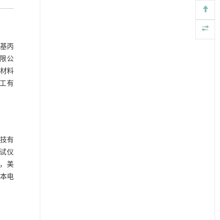
甲基丙
有限公
新材料
化工有
科技有
测试仪
0，美
日本电