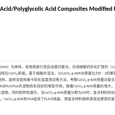
c Acid/Polyglycolic Acid Composites Modified
GMA）为单体，采用表面引发自由基共聚法，合成碳酸钙杂化扩链剂（Ca
枝在CaCO
表面。基于熔融共混法，以CaCO
-
g
-ADR对质量比为8∶2的聚
3
3
量热、旋转流变和维卡软化温度测试等方法，考察CaCO
-
g
-ADR用量对复
3
ADR对PLA/PGA共混物具有较好的增容作用，随着CaCO
-
g
-ADR用量的增大
3
共混物，同时耐热性提升。当CaCO
-
g
-ADR质量分数为4%时，复合材料的
3
。CaCO
-
g
-ADR和PGA促进了PLA冷结晶，使复合材料熔体表现出更高的
3