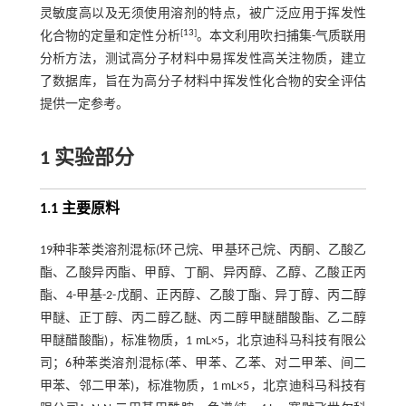
灵敏度高以及无须使用溶剂的特点，被广泛应用于挥发性
[
13
]
化合物的定量和定性分析
。本文利用吹扫捕集-气质联用
分析方法，测试高分子材料中易挥发性高关注物质，建立
了数据库，旨在为高分子材料中挥发性化合物的安全评估
提供一定参考。
1 实验部分
1.1 主要原料
19种非苯类溶剂混标(环己烷、甲基环己烷、丙酮、乙酸乙
酯、乙酸异丙酯、甲醇、丁酮、异丙醇、乙醇、乙酸正丙
酯、4-甲基-2-戊酮、正丙醇、乙酸丁酯、异丁醇、丙二醇
甲醚、正丁醇、丙二醇乙醚、丙二醇甲醚醋酸酯、乙二醇
甲醚醋酸酯)，标准物质，1 mL×5，北京迪科马科技有限公
司；6种苯类溶剂混标(苯、甲苯、乙苯、对二甲苯、间二
甲苯、邻二甲苯)，标准物质，1 mL×5，北京迪科马科技有