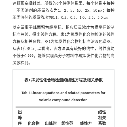
速将顶空瓶封盖。所得的6个待测体系里，每个体系中每种
非苯类溶剂的质量依次为1、2、5、10、25、50 μg；每种
苯类溶剂的质量依次为0.1、0.2、0.5、1.0、2.5、5.0 μg。
以定量离子峰面积为纵坐标，相应质量浓度为横坐标绘制
标准曲线，得出线性方程。
表1
为挥发性化合物检测的线性
方程及相关参数。
图1
为挥发性化合物的标准溶液色谱图。
从
表1
和
图1
可以看出，该方法具有较好的线性，线性度均
不低于0.999，能够实现高分子材料中易挥发性化合物的高
灵敏检测。
表1 挥发性化合物检测的线性方程及相关参数
Tab.1 Linear equations and related parameters for
volatile compound detection
出
线性
峰
相关
序
化合物
出峰时
线性范
线性方
系数