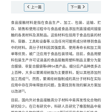
上一篇
下一篇
食品接触材料是指在食品生产、加工、包装、运输、贮
存、销售和使用过程中与食品或食品添加剂直接或间接接
触的各类材料及其制品。这些材料包括用于食品包装的材
料、容器、工具和设备等,以及任何可能将成分转移到食品
中的材料。高分子材料因其强度高、使用寿命长和加工简
单等优势，被广泛应用于食品包装领域。目前，食品用塑
料包装生产许可证涵盖的食品接触用塑料制品主要分为复
合膜袋、非复合膜袋等6种54类产品，细分后产品种类多达
上百种，大多以聚烯烃树脂为主要原料，配以其他添加剂
[
1
]
加工而成
。然而，聚烯烃树脂制成的高分子材料在实际
应用中存在异味释放的问题，急需找到有效的解决方案加
[
2
]
以改进
。
目前，国内外对食品接触高分子材料中易挥发性化合物的
研究较少。在已有研究中，科研人员研究了橡胶制品中易
[
3
-
4
]