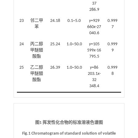
37
286.9
23
邻二甲
24.18
0.1~5.0
y
=929
0.999
苯
660
x
-27
7
040.6
24
丙二醇
25.24
1.0~50.0
y
=105
0.999
甲醚醋
599
x
-16
9
酸酯
795.5
25
乙二醇
26.39
1.0~50.0
y
=86
0.999
甲醚醋
203.1
x
-
8
酸酯
32
348.4
图1 挥发性化合物的标准溶液色谱图
Fig.1 Chromatogram of standard solution of volatile