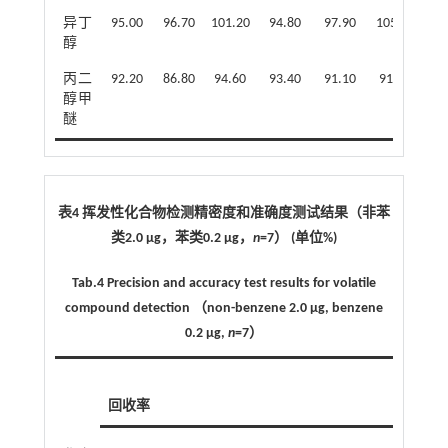
异丁
95.00
96.70
101.20
94.80
97.90
105.30
10
醇
丙二
92.20
86.80
94.60
93.40
91.10
91.00
94
醇甲
醚
表4 挥发性化合物检测精密度和准确度测试结果（非苯
类2.0 μg，苯类0.2 μg，
n
=7） (单位%)
Tab.4 Precision and accuracy test results for volatile
compound detection （non-benzene 2.0 μg, benzene
0.2 μg,
n
=7）
回收率