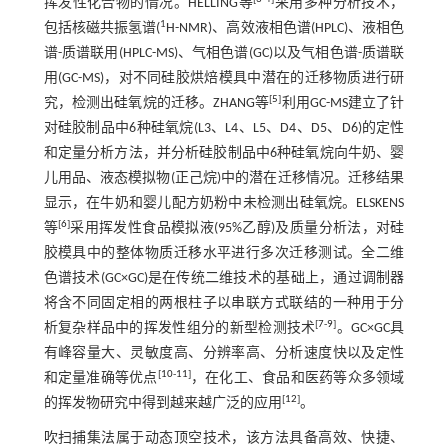
挥发性化合物的情况。HELLING等
采用多种分析技术，
1
包括核磁共振氢谱(
H-NMR)、高效液相色谱(HPLC)、液相色
谱-质谱联用(HPLC-MS)、气相色谱(GC)以及气相色谱-质谱联
用(GC-MS)，对不同硅胶烘焙模具中潜在的迁移物质进行研
[
5
]
究，检测出硅氧烷的迁移。ZHANG等
利用GC-MS建立了针
对硅胶制品中6种硅氧烷(L3、L4、L5、D4、D5、D6)的定性
和定量分析方法，并分析硅胶制品中6种硅氧烷向牛奶、婴
儿用品、液态模拟物(正己烷)中的潜在迁移情况。迁移结果
显示，在牛奶和婴儿配方奶粉中未检测出硅氧烷。ELSKENS
[
6
]
等
采用挥发性食品模拟液(95%乙醇)及质量分析法，对硅
胶模具中的整体物质迁移水平进行多次迁移测试。全二维
色谱技术(GC×GC)是在传统二维技术的基础上，通过调制器
将含不同固定相的两根柱子以串联方式联结的一种用于分
[
7
-
9
]
析复杂样品中的挥发性组分的新型检测技术
。GC×GC具
有峰容量大、灵敏度高、分辨率高、分析速度快以及定性
[
10
-
11
]
和定量准确等优点
，在化工、食品和医药等众多领域
[
12
]
的挥发物研究中得到越来越广泛的应用
。
吹扫捕集法属于动态顶空技术，该方法具备高效、快捷、