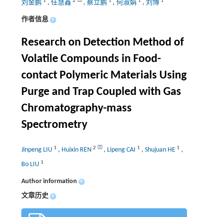
1
2
1
1
1
刘金鹏
,
任慧鑫
,
蔡立鹏
,
何淑娟
,
刘博
作者信息
+
Research on Detection Method of
Volatile Compounds in Food-
contact Polymeric Materials Using
Purge and Trap Coupled with Gas
Chromatography-mass
Spectrometry
1
2
1
1
Jinpeng LIU
,
Huixin REN
,
Lipeng CAI
,
Shujuan HE
,
1
Bo LIU
Author information
+
文章历史
+