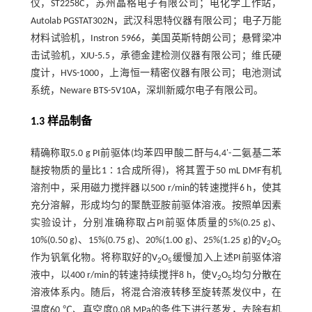
仪，ST2258C，苏州晶格电子有限公司；电化学工作站，
Autolab PGSTAT302N，武汉科思特仪器有限公司；电子万能
材料试验机，Instron 5966，美国英斯特朗公司；悬臂梁冲
击试验机，XJU-5.5，承德金建检测仪器有限公司；维氏硬
度计，HVS-1000，上海恒一精密仪器有限公司；电池测试
系统，Neware BTS-5V10A，深圳新威尔电子有限公司。
1.3 样品制备
精确称取5.0 g PI前驱体(均苯四甲酸二酐与4,4'-二氨基二苯
醚按物质的量比1∶1合成所得)，将其置于50 mL DMF有机
溶剂中，采用磁力搅拌器以500 r/min的转速搅拌6 h，使其
充分溶解，形成均匀的聚酰亚胺前驱体溶液。按照单因素
实验设计，分别准确称取占PI前驱体质量的5%(0.25 g)、
10%(0.50 g)、15%(0.75 g)、20%(1.00 g)、25%(1.25 g)的V
O
2
5
作为钒氧化物。将称取好的V
O
缓慢加入上述PI前驱体溶
2
5
液中，以400 r/min的转速持续搅拌8 h，使V
O
均匀分散在
2
5
溶液体系内。随后，将混合溶液转移至旋转蒸发仪中，在
温度60 ℃、真空度0.08 MPa的条件下进行蒸发，去除有机