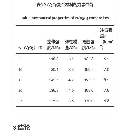
表3 PI/V
O
复合材料的力学性能
2
5
Tab.3 Mechanical properties of PI/V
O
composites
2
5
冲击强
度/
-
拉伸强
弹性模
弯曲强
（kJ·m
硬
2
w（
V
O
）/%
度/MPa
量/GPa
度/MPa
）
度
2
5
5
118.6
3.5
165.8
6.2
75
10
130.4
3.8
180.2
7.0
80
15
145.7
4.2
195.5
8.5
88
20
138.5
4.0
188.0
7.8
83
25
125.3
3.6
170.0
6.8
78
3 结论