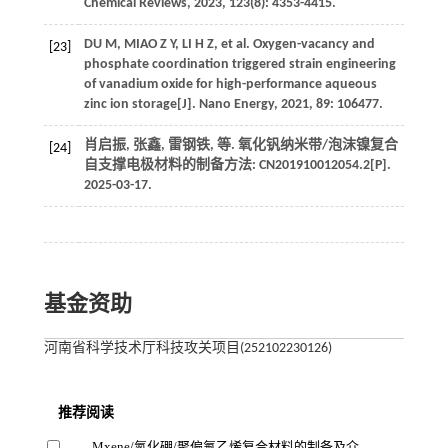
Chemical Reviews
,
2023
,
123
(8): 4353-4415.
DU
M
,
MIAO
Z Y
,
LI
H Z
,
et al
. Oxygen-vacancy and
[23]
phosphate coordination triggered strain engineering
of vanadium oxide for high-performance aqueous
zinc ion storage[J].
Nano Energy
,
2021
,
89
: 106477.
肖启振, 张鑫, 雷钢铁,
等
. 氧化钒纳米带/泡沫镍复合
[24]
自支撑电极材料的制备方法: CN201910012054.2[P].
2025-03-17.
基金资助
河南省科学技术厅科技攻关项目(252102230126)