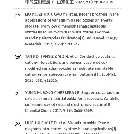
中的应用进展[J].
山东化工
,
2022
,
51
(19): 103-106.
LIU
P C
,
ZHU
K J
,
GAO
Y F
,
et al
. Recent progress in the
[19]
applications of vanadium-based oxides on energy
storage: From low-dimensional nanomaterials
synthesis to 3D micro/nano-structures and free-
standing electrodes fabrication[J].
Advanced Energy
Materials
,
2017
,
7
(23): 1700547.
TAN
S D
,
SANG
Z Y
,
YI
Z H
,
et al
. Conductive coating,
[20]
cation-intercalation, and oxygen vacancies co-
modified vanadium oxides as high-rate and stable
cathodes for aqueous zinc-ion batteries[J].
EcoMat
,
2023
,
5
(4): e12326.
YUN
D M
,
SONG
Y
,
HERRERA
J E
. Supported vanadium
[21]
oxide clusters in partial oxidation processes: Catalytic
consequences of size and electronic structure[J].
ChemCatChem
,
2017
,
9
(19): 3655-3669.
HU
P
,
HU
P
,
VU
T D
,
et al
. Vanadium oxide: Phase
[22]
diagrams, structures, synthesis, and applications[J].