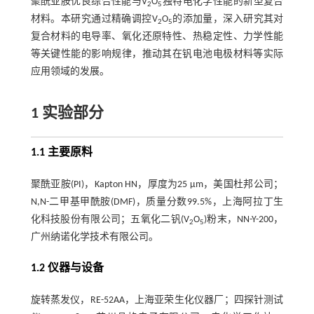
聚酰亚胺优良综合性能与V
O
独特电化学性能的新型复合
2
5
材料。本研究通过精确调控V
O
的添加量，深入研究其对
2
5
复合材料的电导率、氧化还原特性、热稳定性、力学性能
等关键性能的影响规律，推动其在钒电池电极材料等实际
应用领域的发展。
1 实验部分
1.1 主要原料
聚酰亚胺(PI)，Kapton HN，厚度为25 μm，美国杜邦公司；
N,N-二甲基甲酰胺(DMF)，质量分数99.5%，上海阿拉丁生
化科技股份有限公司；五氧化二钒(V
O
)粉末，NN-Y-200，
2
5
广州纳诺化学技术有限公司。
1.2 仪器与设备
旋转蒸发仪，RE-52AA，上海亚荣生化仪器厂；四探针测试