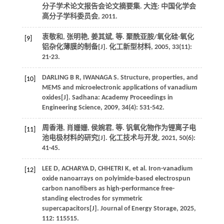
分子学术论文报告会论文摘要集. 大连: 中国化学会
高分子学科委员会,
2011
.
衷敬和, 张明艳, 姜其斌,
等
. 聚酰亚胺/氧化硅-氧化
[9]
铝杂化薄膜的制备[J].
化工新型材料
,
2005
,
33
(11):
21-23.
DARLING
B R
,
IWANAGA
S
. Structure, properties, and
[10]
MEMS and microelectronic applications of vanadium
oxides[J].
Sadhana: Academy Proceedings in
Engineering Science
,
2009
,
34
(4): 531-542.
周香港, 肖姗姗, 侯婉君,
等
. 钒氧化物作为锂离子电
[11]
池电极材料的研究[J].
化工技术与开发
,
2021
,
50
(6):
41-45.
LEE
D
,
ACHARYA
D
,
CHHETRI
K
,
et al
. Iron-vanadium
[12]
oxide nanoarrays on polyimide-based electrospun
carbon nanofibers as high-performance free-
standing electrodes for symmetric
supercapacitors[J].
Journal of Energy Storage
,
2025
,
112
: 115515.