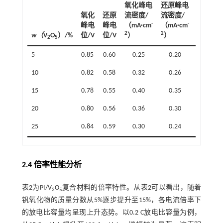
氧化峰电
还原峰电
氧化
还原
流密度/
流密度/
半波
-
-
峰电
峰电
（mA·cm
（mA·cm
电
2
2
w（
V
O
）/%
位/V
位/V
）
）
位/V
2
5
5
0.85
0.60
0.25
0.20
0.725
10
0.82
0.58
0.32
0.26
0.700
15
0.78
0.55
0.40
0.35
0.665
20
0.80
0.56
0.36
0.30
0.680
25
0.84
0.59
0.30
0.24
0.715
2.4 倍率性能分析
表2
为PI/V
O
复合材料的倍率特性。从
表2
可以看出，随着
2
5
钒氧化物的质量分数从5%逐步提升至15%，各电流倍率下
的放电比容量均呈现上升态势。以0.2 C放电比容量为例，