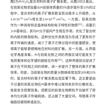
图2
为PI/V
O
复合材料的离子扩散系数。从
图2
可以看出，
2
5
在钒氧化物添加量从PI前驱体质量的5%逐步提升至15%的过
程中，复合材料的离子扩散系数呈现出稳步上升趋势，从
-10
2
-10
2
1.0×10
cm
/s增长至2.0×10
cm
/s。一方面，钒氧化物
[
22
]
作为一种具有特定晶体结构和电子特性的物质
，适量引
入PI基体后，其与PI分子链间产生相互作用，优化了复合材
料内部的微观结构。这种优化作用表现为形成了更有利于
离子传输的通道，减少了离子迁移过程中的能量壁垒，使
得离子能够更顺畅地在材料内部扩散。另一方面，从界面
化学角度来看，PI与钒氧化物之间的界面区域可能发生了
[
23
]
电荷重排和化学键的弱相互作用
，这种界面效应促进了
离子在不同相之间的转移，进一步提升了整体的离子扩散
效率。但是，当钒氧化物的质量分数继续增加至20%和25%
时，复合材料的离子扩散系数出现显著下降。这主要是由
于过量的钒氧化物在PI基体中难以保持良好的分散状态，
极易发生团聚现象。团聚后的钒氧化物颗粒不仅破坏了原
本均匀的离子传输网络，还占据了大量空间，导致离子传
输路径被阻断或延长。