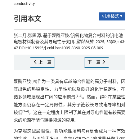
conductivity
引用格式 ▾
引用本文
张二月,张圃源. 基于聚酰亚胺/钒氧化物复合材料的钒电池
电极材料制备及其导电性研究[J].
塑料科技
, 2025, 53(08): 43-
47 DOI:10.15925/j.cnki.issn1005-3360.2025.08.009
上一篇
下一篇
聚酰亚胺(PI)作为一类具有卓越综合性能的高分子材料，因
其出色的热稳定性、力学性能以及良好的化学稳定性，在
[
1
-
2
]
诸多领域展现出广阔的应用前景
。然而，纯PI在某些性
能方面仍存在一定局限性，其分子链较长导致电导率相对
[
3
-
4
]
较低
，这在一定程度上限制了其在对导电性能有较高要
求的能源存储与转换领域的应用。
为克服这些局限性，将功能性填料与PI复合成为一种有效
[
5
]