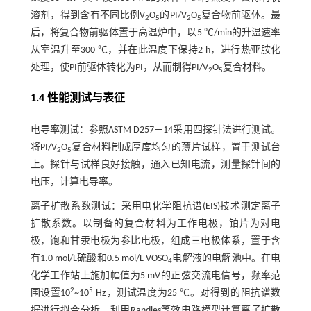
溶剂，得到含有不同比例V
O
的PI/V
O
复合物前驱体。最
2
5
2
5
后，将复合物前驱体置于高温炉中，以5 ℃/min的升温速率
从室温升至300 ℃，并在此温度下保持2 h，进行热亚胺化
处理，使PI前驱体转化为PI，从而制得PI/V
O
复合材料。
2
5
1.4 性能测试与表征
电导率测试：参照ASTM D257—14采用四探针法进行测试。
将PI/V
O
复合材料制成厚度均匀的薄片试样，置于测试台
2
5
上。探针与试样良好接触，通入已知电流，测量探针间的
电压，计算电导率。
离子扩散系数测试：采用电化学阻抗谱(EIS)技术测定离子
扩散系数。以制备的复合材料为工作电极，铂片为对电
极，饱和甘汞电极为参比电极，组成三电极体系，置于含
有1.0 mol/L硫酸和0.5 mol/L VOSO
电解液的电解池中。在电
4
化学工作站上施加幅值为5 mV的正弦交流电信号，频率范
2
5
围设置10
~10
Hz，测试温度为25 ℃。对得到的阻抗谱数
据进行拟合分析，利用Randles等效电路模型计算离子扩散