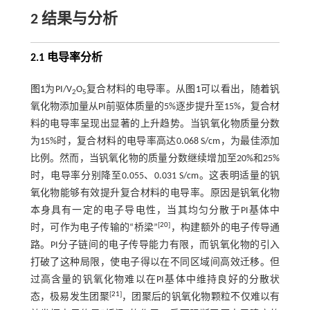
2 结果与分析
2.1 电导率分析
图1
为PI/V
O
复合材料的电导率。从
图1
可以看出，随着钒
2
5
氧化物添加量从PI前驱体质量的5%逐步提升至15%，复合材
料的电导率呈现出显著的上升趋势。当钒氧化物质量分数
为15%时，复合材料的电导率高达0.068 S/cm，为最佳添加
比例。然而，当钒氧化物的质量分数继续增加至20%和25%
时，电导率分别降至0.055、0.031 S/cm。这表明适量的钒
氧化物能够有效提升复合材料的电导率。原因是钒氧化物
本身具有一定的电子导电性，当其均匀分散于PI基体中
[
20
]
时，可作为电子传输的“桥梁”
，构建额外的电子传导通
路。PI分子链间的电子传导能力有限，而钒氧化物的引入
打破了这种局限，使电子得以在不同区域间高效迁移。但
过高含量的钒氧化物难以在PI基体中维持良好的分散状
[
21
]
态，极易发生团聚
，团聚后的钒氧化物颗粒不仅难以有