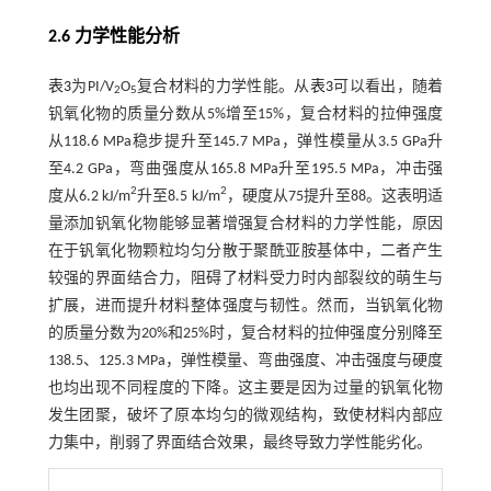
2.6 力学性能分析
表3
为PI/V
O
复合材料的力学性能。从
表3
可以看出，随着
2
5
钒氧化物的质量分数从5%增至15%，复合材料的拉伸强度
从118.6 MPa稳步提升至145.7 MPa，弹性模量从3.5 GPa升
至4.2 GPa，弯曲强度从165.8 MPa升至195.5 MPa，冲击强
2
2
度从6.2 kJ/m
升至8.5 kJ/m
，硬度从75提升至88。这表明适
量添加钒氧化物能够显著增强复合材料的力学性能，原因
在于钒氧化物颗粒均匀分散于聚酰亚胺基体中，二者产生
较强的界面结合力，阻碍了材料受力时内部裂纹的萌生与
扩展，进而提升材料整体强度与韧性。然而，当钒氧化物
的质量分数为20%和25%时，复合材料的拉伸强度分别降至
138.5、125.3 MPa，弹性模量、弯曲强度、冲击强度与硬度
也均出现不同程度的下降。这主要是因为过量的钒氧化物
发生团聚，破坏了原本均匀的微观结构，致使材料内部应
力集中，削弱了界面结合效果，最终导致力学性能劣化。