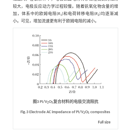
较大，电极反应动力学过程较慢。随着钒氧化物含量的增
加，体系中的欧姆电阻(
R
)和电荷转移电阻(
R
)均逐渐减
1
2
小。可见，增加流速更有利于欧姆电阻的减小。
图3 PI/V
O
复合材料的电极交流阻抗
2
5
Fig.3 Electrode AC impedance of PI/V
O
composites
2
5
Full size