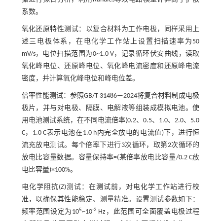
系数。
氧化还原特性测试：以复合材料为工作电极，同样采用上
述三电极体系，在电化学工作站上设置扫描速率为50
mV/s，电位扫描范围为0~1.0 V，记录循环伏安曲线，读取
氧化峰电位、还原峰电位、氧化峰电流密度和还原峰电流
密度，并计算氧化峰电位和峰电位差。
倍率性能测试：参照GB/T 31486—2024将复合材料制成电极
极片，并与对电极、隔膜、电解液等组装成模拟电池。使
用电池测试系统，在不同电流倍率(0.2、0.5、1.0、2.0、5.0
C，1.0 C表示电池在1.0 h内完全放电的电流值)下，进行恒
流充放电测试。每个倍率下进行3次循环，取第2次循环的
放电比容量数据。容量保持率=(某倍率放电比容量/0.2 C放
电比容量)×100%。
电化学阻抗(
Z
)测试：在测试前，对电化学工作站进行校
准，以确保其性能稳定、测量精准。设置测试参数如下：
5
-2
频率范围设定为10
~10
Hz，此范围可全面覆盖电极过程