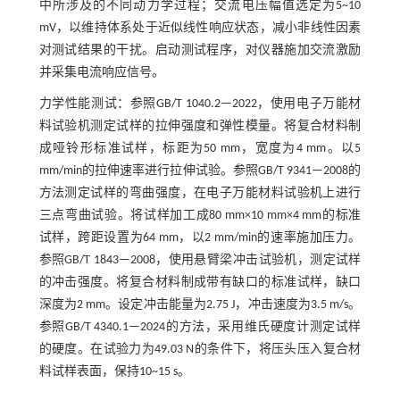
中所涉及的不同动力学过程；交流电压幅值选定为5~10
mV，以维持体系处于近似线性响应状态，减小非线性因素
对测试结果的干扰。启动测试程序，对仪器施加交流激励
并采集电流响应信号。
力学性能测试：参照GB/T 1040.2—2022，使用电子万能材
料试验机测定试样的拉伸强度和弹性模量。将复合材料制
成哑铃形标准试样，标距为50 mm，宽度为4 mm。以5
mm/min的拉伸速率进行拉伸试验。参照GB/T 9341—2008的
方法测定试样的弯曲强度，在电子万能材料试验机上进行
三点弯曲试验。将试样加工成80 mm×10 mm×4 mm的标准
试样，跨距设置为64 mm，以2 mm/min的速率施加压力。
参照GB/T 1843—2008，使用悬臂梁冲击试验机，测定试样
的冲击强度。将复合材料制成带有缺口的标准试样，缺口
深度为2 mm。设定冲击能量为2.75 J，冲击速度为3.5 m/s。
参照GB/T 4340.1—2024的方法，采用维氏硬度计测定试样
的硬度。在试验力为49.03 N的条件下，将压头压入复合材
料试样表面，保持10~15 s。