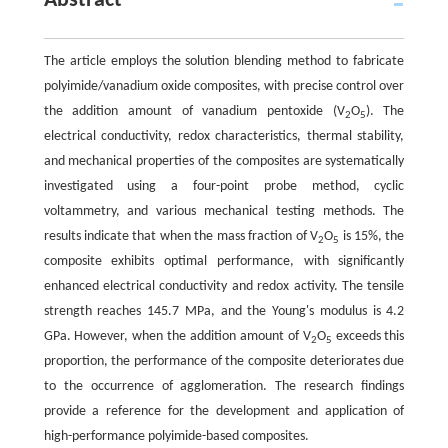
Abstract
The article employs the solution blending method to fabricate
polyimide/vanadium oxide composites, with precise control over
the addition amount of vanadium pentoxide (V
O
). The
2
5
electrical conductivity, redox characteristics, thermal stability,
and mechanical properties of the composites are systematically
investigated using a four-point probe method, cyclic
voltammetry, and various mechanical testing methods. The
results indicate that when the mass fraction of V
O
is 15%, the
2
5
composite exhibits optimal performance, with significantly
enhanced electrical conductivity and redox activity. The tensile
strength reaches 145.7 MPa, and the Young's modulus is 4.2
GPa. However, when the addition amount of V
O
exceeds this
2
5
proportion, the performance of the composite deteriorates due
to the occurrence of agglomeration. The research findings
provide a reference for the development and application of
high-performance polyimide-based composites.