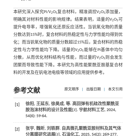
本研究深入探究PI/V
O
复合材料，精准调控V
O
添加量，
2
5
2
5
明确其对材料性能的影响规律。结果表明，适量的V
O
可
2
5
提升电导率，增强氧化还原反应活性。当钒氧化物的质量
分数达到15%时，复合材料的热稳定性与力学性能均得到优
化；而当钒氧化物的质量分数超过15%后，复合材料的热稳
定性与力学性能均下降。适量的V
O
能够在PI基体中均匀
2
5
分散，从而优化材料结构与性能，而过量的V
O
则会发生
2
5
团聚而导致性能下降。本研究为高性能聚酰亚胺基复合材
料的开发及在钒电池电极等领域的应用提供参考。
参考文献
原文顺序
|
出版日期
|
本文引用
徐阳, 王延东, 徐昊成,
等
. 高回弹有机硅改性聚酰亚
[1]
胺泡沫材料的设计及性能[J].
宇航材料工艺
,
2024
,
54
(6): 59-64.
张宇, 魏昕, 刘轶群. 自具微孔聚酰亚胺材料及其气体
[2]
分离膜研究进展[J].
石油化工
,
2025
,
54
(2): 269-277.