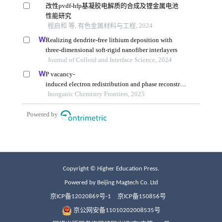
Copyright © Higher Education Press.
Powered by Beijing Magtech Co. Ltd
京ICP备12020869号-1
京ICP备150856号
京公网安备11010202008535号