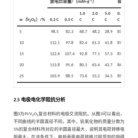
-1
放电比容量/（mAh·g
）
容量保持率
1.0
2.0
5.0
0.5
1.0
w（
V
O
）/%
0.2 C
0.5 C
C
C
C
C
C
2
5
5
98.5
82.3
68.7
48.2
28.9
83.5
69.7
10
112.1
97.8
82.4
61.3
41.8
87.2
73.5
15
122.6
107.4
92.8
77.1
57.3
87.6
75.7
20
113.8
95.6
80.1
63.4
43.7
84.0
70.4
25
103.9
88.5
73.6
53.2
34.5
85.2
70.8
2.5 电极电化学阻抗分析
图3
为PI/V
O
复合材料的电极交流阻抗。从
图3
可以看出，
2
5
不同曲线的半圆直径不同。其中，钒氧化物的质量分数为
5%的复合材料所对应的半圆直径最大，说明其电荷转移电
阻最大。在该条件下，电极表面电荷转移过程受到的阻碍