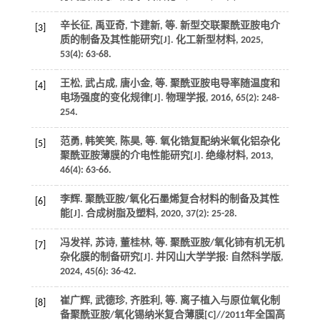
辛长征, 禹亚奇, 卞建新,
等
. 新型交联聚酰亚胺电介
[3]
质的制备及其性能研究[J].
化工新型材料
,
2025
,
53
(4): 63-68.
王松, 武占成, 唐小金,
等
. 聚酰亚胺电导率随温度和
[4]
电场强度的变化规律[J].
物理学报
,
2016
,
65
(2): 248-
254.
范勇, 韩笑笑, 陈昊,
等
. 氧化锆复配纳米氧化铝杂化
[5]
聚酰亚胺薄膜的介电性能研究[J].
绝缘材料
,
2013
,
46
(4): 63-66.
李辉. 聚酰亚胺/氧化石墨烯复合材料的制备及其性
[6]
能[J].
合成树脂及塑料
,
2020
,
37
(2): 25-28.
冯发祥, 苏诗, 董桂林,
等
. 聚酰亚胺/氧化铈有机无机
[7]
杂化膜的制备研究[J].
井冈山大学学报: 自然科学版
,
2024
,
45
(6): 36-42.
崔广辉, 武德珍, 齐胜利,
等
. 离子植入与原位氧化制
[8]
备聚酰亚胺/氧化锡纳米复合薄膜[C]//2011年全国高