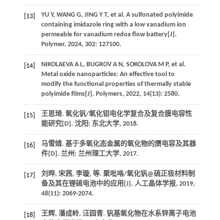
YU
Y
,
WANG
G
,
JING
Y T
,
et al
. A sulfonated polyimide
[13]
containing imidazole ring with a low vanadium ion
permeable for vanadium redox flow battery[J].
Polymer
,
2024
,
302
: 127100.
NIKOLAEVA
A L
,
BUGROV
A N
,
SOKOLOVA
M P
,
et al
.
[14]
Metal oxide nanoparticles: An effective tool to
modify the functional properties of thermally stable
polyimide films[J].
Polymers
,
2022
,
14
(13): 2580.
王思琦. 氧化钒/氧化钼电化学复合及复合膜电容性
[15]
能研究[D]. 沈阳: 东北大学,
2018
.
马雪婧. 基于多氧化态金属的氧化物的赝电容及其器
[16]
件[D]. 兰州: 兰州理工大学,
2017
.
刘晔, 宋茜, 李璇,
等
. 聚吡咯/氧化钒@硫正极材料制
[17]
备及其在锂硫电池中的应用[J].
人工晶体学报
,
2019
,
48
(11): 2069-2074.
王辉, 潘成岭, 汪园青. 钒基氧化物在水系锌离子电池
[18]