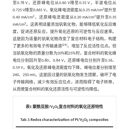
至0.78 V，还原峰电位从0.60 V降至0.55 V，半波电位从
2
0.725 V降至0.665 V，氧化峰电流密度从0.25 mA/cm
提升至
2
2
0.40 mA/cm
，还原峰电流密度从0.20 mA/cm
提升至0.35
2
mA/cm
。这表明适量添加钒氧化物，能够降低氧化反应难
度，促进还原反应，提升氧化还原的可逆性与反应速率。
这是因为适量的钒氧化物改变了复合材料电子结构，构建
[
24
]
了更多的有效电子传输通道
，增加了反应活性位点。但
当钒氧化物的质量分数为20%和25%时，复合材料的氧化峰
电位分别回升至0.80、0.84 V，还原峰电位分别升至0.56、
0.59 V，氧化及还原峰电流密度均下降，峰电位差分别增至
240、250 mV。这是因过量的钒氧化物发生团聚，破坏了电
子传输网络，减少有效反应位点，进而阻碍了电子转移，
从而使复合材料的氧化还原活性与可逆性均降低。
表1 聚酰亚胺/V
O
复合材料的氧化还原特性
2
5
Tab.1 Redox characterization of PI/V
O
composites
2
5