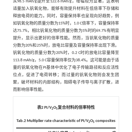
从98.5 mAh/g提升至122.6 mAh/g，增幅较为显著，这表明
适量加入钒氧化物，能够有效提升材料在低倍率下存储和
释放电荷的能力。同时，容量保持率也呈现向好趋势，例
如钒氧化物的质量分数为15%时，1.0 C倍率下，容量保持率
达75.7%，相比钒氧化物的质量分数为5%时的69.7%有明显
提升，显示出更好的倍率性能。然而，当钒氧化物的质量
分数为20%和25%时，放电比容量及容量保持率出现下滑。
钒氧化物的质量分数为20%时，0.2 C时的放电比容量降至
113.8 mAh/g，5.0 C容量保持率仅为38.4%。这可能是由于适
量的钒氧化物在PI基体中优化了电子传输路径和反应活性
位点，促进了电荷转移；而过量的钒氧化物则会发生团
聚，破坏材料的内部结构，阻碍电子传导与离子扩散，进
而影响倍率性能。
表2 PI/V
O
复合材料的倍率特性
2
5
Tab.2 Multiplier rate characteristic of PI/V
O
composites
2
5