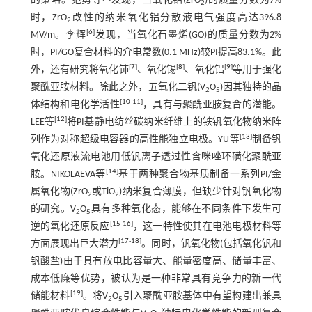
的策略。范勇等
发现，当氧化锆(ZrO
)的质量分数为7%
2
时，ZrO
改性的纳米氧化铝分散液电气强度高达396.8
2
[
6
]
MV/m。李辉
发现，当氧化石墨烯(GO)的质量分数为2%
时，PI/GO复合材料的介电常数(0.1 MHz)较PI提高83.1%。此
[
7
]
[
8
]
[
9
]
外，还有研究将氧化铈
、氧化锡
、氧化铝
等用于强化
聚酰亚胺材料。除此之外，五氧化二钒(V
O
)因其独特的晶
2
5
[
10
-
11
]
体结构和电化学活性
，具有与聚酰亚胺复合的潜能。
[
12
]
LEE等
将PI基静电纺丝碳纳米纤维上的铁钒氧化物纳米阵
[
13
]
列作为对称超级电容器的高性能独立电极。YU等
制备钒
氧化还原液流电池用低钒离子透过性含咪唑环磺化聚酰亚
[
14
]
胺。NIKOLAEVA等
基于两种聚合物基质制备一系列PI/金
属氧化物(ZrO
或TiO
)纳米复合薄膜，但缺少针对钒氧化物
2
2
的研究。V
O
具有多种氧化态，能够在不同条件下发生可
2
5
[
15
-
16
]
逆的氧化还原反应
，这一特性使其在电池电极材料等
[
17
-
18
]
方面展现出巨大潜力
。同时，钒氧化物(包括氧化钒和
钒酸盐)由于具有放电比容量大、能量密度高、储量丰富、
成本低廉等优势，被认为是一种非常具有竞争力的新一代
[
19
]
储能材料
。将V
O
引入聚酰亚胺基体中有望构建出兼具
2
5