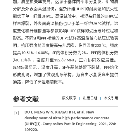
加，质量损失率提高。这源于基体内部水分蒸发、矿物质
分解及外表面高温损伤。混杂纤维UHPC的耐高温和抗火性
能优于单一纤维UHPC。高温试验中，掺混杂纤维的UHPC试
样未爆裂，外表面高温损伤也少于单一纤维UHPC试样。温
度变化和纤维掺量等参数影响UHPC试样的受压破坏过程和
形态。不同SF和PPF掺量的UHPC试样高温后轴心抗压试验表
明，抗压强度随温度提高先升后降，临界温度200 ℃，强度
提高10.81%~14.00%。SF的体积分数为2%、PPF的体积分数
为0.15%时，强度升至132.89 MPa，正向协同效应最佳。
SEM结果显示，温度升高，SF在基体处留下裂缝，PPF熔化
形成孔洞，增加了微观孔隙结构，为自由水蒸发逸出提供
通路，降低了高温爆裂概率。
参考文献
原文顺序
|
出版日期
|
本文引用
DU
J
,
MENG
W N
,
KHAYAT
K H
,
et al
. New
[1]
development of ultra-high-performance concrete
(UHPC)[J].
Composites Part B: Engineering
,
2021
,
224
:
109220.