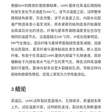
根据SEM的微观形貌观察结果，UHPC基体在高温后微观结
构发生变化节点温度为200 ℃。该节点温度之前，试样整体
微观结构紧密，形态完整；该节点温度之后，内部水化胶
凝产物逐渐变小直至消失，原本紧密的结构逐渐开始展现
出高温后劣化的状态。纤维与基体界面随温度变化也存在
相同的温度节点，当温度超过200 ℃时，SF炭化现象明显，
PPF气化逸出。混杂纤维与基体界面黏结性逐渐减弱，连接
处出现裂纹，直至纤维与基体黏结处发生剥落。掺入混杂
纤维，有助于在高温后UHPC基体内部留下孔隙通道，高效
缓解由于内部各类水气化产生的蒸气压，降低试样高温爆
裂的可能性。基体内部多处宽大裂缝和孔洞，导致试样内
部结构致密性降低，宏观上表现为力学性能退化。
3 结论
高温后，UHPC试样裂纹宽度增大、孔隙增多，质量损失率
上升。试验温度升高，试样颜色变浅，裂纹和孔隙数量增