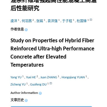
混杂纤维增强超高性能混凝土高温
后性能研究
1
2
1
1
1
1
虞洋
,
何羽茜
,
张娟
,
袁洪强
,
于子程
,
杜国锋
作者信息
+
Study on Properties of Hybrid Fiber
Reinforced Ultra-high Performance
Concrete after Elevated
Temperatures
1
2
1
1
Yang YU
,
Yuxi HE
,
Juan ZHANG
,
Hongqiang YUAN
,
1
1
Zicheng YU
,
Guofeng DU
Author information
+
文章历史
+