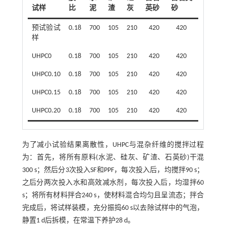
试样
比
泥
渣
灰
英砂
砂
剂
预试验试
0.18
700
105
210
420
420
35.525
样
UHPC0
0.18
700
105
210
420
420
35.525
UHPC0.10
0.18
700
105
210
420
420
35.525
UHPC0.15
0.18
700
105
210
420
420
35.525
UHPC0.20
0.18
700
105
210
420
420
35.525
为了减小试验结果离散性，UHPC与混杂纤维的搅拌过程
为：首先，将所有原料(水泥、硅灰、矿渣、石英砂)干混
300 s；然后分3次投入SF和PPF，每次投入后，均搅拌90 s；
之后分两次投入水和高效减水剂，每次投入后，均湿拌60
s；将所有材料拌合240 s，使材料混合均匀且呈流态；拌合
完成后，将试样装模，充分振捣60 s以去除试样中的气泡，
静置1 d后拆模，在常温下养护28 d。