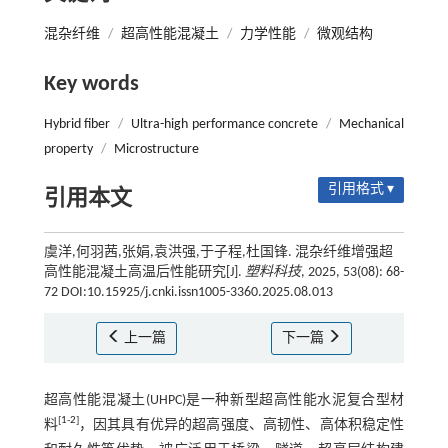
混杂纤维
/
超高性能混凝土
/
力学性能
/
微观结构
Key words
Hybrid fiber
/
Ultra-high performance concrete
/
Mechanical
property
/
Microstructure
引用格式 ▾
引用本文
虞洋,何羽茜,张娟,袁洪强,于子程,杜国锋. 混杂纤维增强超
高性能混凝土高温后性能研究[J].
塑料科技
, 2025, 53(08): 68-
72 DOI:10.15925/j.cnki.issn1005-3360.2025.08.013
上一篇
下一篇
超高性能混凝土(UHPC)是一种新型超高性能水泥复合型材
[
1
-
2
]
料
，因其具有优异的超高强度、高韧性、高体积稳定性