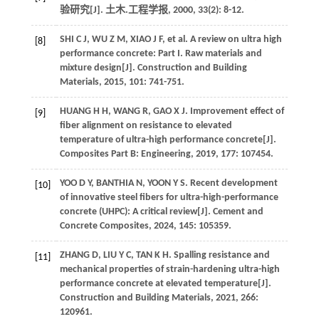
验研究[J].
土木.工程学报
,
2000
,
33
(2): 8-12.
SHI
C J
,
WU
Z M
,
XIAO
J F
,
et al
. A review on ultra high
[8]
performance concrete: Part I. Raw materials and
mixture design[J].
Construction and Building
Materials
,
2015
,
101
: 741-751.
HUANG
H H
,
WANG
R
,
GAO
X J
. Improvement effect of
[9]
fiber alignment on resistance to elevated
temperature of ultra-high performance concrete[J].
Composites Part B: Engineering
,
2019
,
177
: 107454.
YOO
D Y
,
BANTHIA
N
,
YOON
Y S
. Recent development
[10]
of innovative steel fibers for ultra-high-performance
concrete (UHPC): A critical review[J].
Cement and
Concrete Composites
,
2024
,
145
: 105359.
ZHANG
D
,
LIU
Y C
,
TAN
K H
. Spalling resistance and
[11]
mechanical properties of strain-hardening ultra-high
performance concrete at elevated temperature[J].
Construction and Building Materials
,
2021
,
266
:
120961.