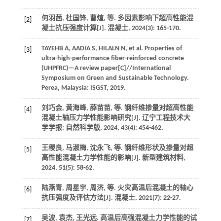
何羽茜, 杜国锋, 曹煊,
等
. 多因素影响下超高性能混
[2]
凝土抗压强度计算[J].
混凝土
,
2024
(3): 165-170.
TAYEHB
A
,
AADIA
S
,
HILALN
N
,
et al
. Properties of
[3]
ultra-high-performance fiber-reinforced concrete
(UHPFRC)—A review paper[C]//International
Symposium on Green and Sustainable Technology.
Perea, Malaysia: ISGST,
2019
.
刘巧会, 黄海峰, 薛苗苗,
等
. 钢纤维掺量对超高性能
[4]
混凝土轴压力学性能影响研究[J].
辽宁工程技术大
学学报: 自然科学版
,
2024
,
43
(4): 454-462.
王稷良, 马淑梅, 沈永飞,
等
. 钢纤维形状及掺量对超
[5]
高性能混凝土力学性能的影响[J].
新型建筑材料
,
2024
,
51
(5): 58-62.
陆燕青, 周星宇, 周济,
等
. 火灾高温后混凝土的轴心
[6]
抗压强度及评估方法[J].
混凝土
,
2021
(7): 22-27.
吴波, 袁杰, 王光远. 高温后高强混凝土力学性能的试
[7]