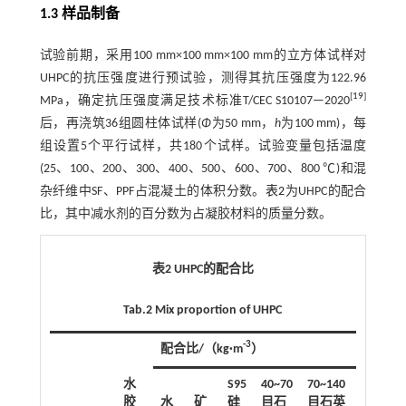
1.3 样品制备
试验前期，采用100 mm×100 mm×100 mm的立方体试样对
UHPC的抗压强度进行预试验，测得其抗压强度为122.96
[
19
]
MPa，确定抗压强度满足技术标准T/CEC S10107—2020
后，再浇筑36组圆柱体试样(
Φ
为50 mm，
h
为100 mm)，每
组设置5个平行试样，共180个试样。试验变量包括温度
(25、100、200、300、400、500、600、700、800 ℃)和混
杂纤维中SF、PPF占混凝土的体积分数。
表2
为UHPC的配合
比，其中减水剂的百分数为占凝胶材料的质量分数。
表2 UHPC的配合比
Tab.2 Mix proportion of UHPC
-3
配合比/（kg·m
）
水
S95
40~70
70~140
胶
水
矿
硅
目石
目石英
减水