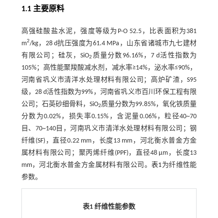
1.1 主要原料
高强硅酸盐水泥，强度等级为P·O 52.5，比表面积为381
2
m
/kg，28 d抗压强度为61.4 MPa，山东省诸城市九七建材
有限公司；硅灰，SiO
质量分数96.16%，7 d活性指数为
2
105%；高性能聚羧酸减水剂，减水率≥14%，泌水率≤90%，
河南省巩义市清洋水处理材料有限公司；高炉矿渣，S95
级，28 d活性指数为99%，河南省巩义市百川环保工程有限
公司；石英砂细骨料，SiO
质量分数为99.85%，氧化铁质量
2
分数为0.02%，损失率0.15%，含泥量0.06%，粒径40~70
目、70~140目，河南巩义市清洋水处理材料有限公司；钢
纤维(SF)，直径0.22 mm，长度13 mm，河北衡水普金方金
属材料有限公司；聚丙烯纤维(PPF)，直径48 μm，长度13
mm，河北衡水普金方金属材料有限公司。
表1
为纤维性能
参数。
表1 纤维性能参数