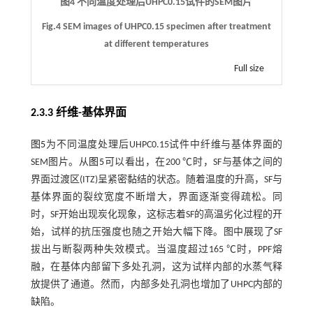
图4 不同温度处理后UHPC0.15试件的SEM图片
Fig.4 SEM images of UHPC0.15 specimen after treatment
at different temperatures
Full size
2.3.3 纤维-基体界面
图5
为不同温度处理后UHPC0.15试件中纤维与基体界面的
SEM图片。从
图5
可以看出，在200 ℃时，SF与基体之间的
界面过渡区(ITZ)呈紧密黏结的状态。随着温度的升高，SF与
基体界面的裂纹宽度不断增大，界面逐渐变得疏松。同
时，SF开始出现炭化现象，这标志着SF的高温劣化过程的开
始，试样的抗压强度也随之开始大幅下降。图中展现了SF
拔出与断裂两种失效模式。当温度超过165 ℃时，PPF熔
融，在基体内部留下多处孔洞，这为试样内部的水蒸气释
放提供了通道。然而，内部多处孔洞也增加了UHPC内部的
缺陷。