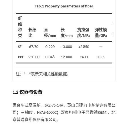
Tab.1 Property parameters of fiber
纤
维
密度/
-
种
长细
直
长
抗拉强
弹性模
（g·m
3
类
比
径/mm
度/mm
度/MPa
量/GPa
）
SF
67.70
0.220
13.000
≥2 850
—
7.80
PPF
250.00
0.048
12.000
≥400
>3.5
0.91
注：
“—”表示无相关性能数据。
1.2 仪器与设备
家台车式高温炉，SX2-75-14A，英山县建力电炉制造有限公
司；三轴仪，HYAS-1000C；双束扫描电子显微镜(SEM)，北
京普瑞赛斯仪器有限公司。