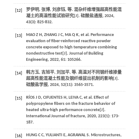
罗伊明, 张博, 刘彦钰,
等
. 混杂纤维增强超高性能混
[12]
凝土的高温性能试验研究[J].
硅酸盐通报
,
2024
,
43
(3): 825-832.
MAO
Z H
,
ZHANG
J C
,
MA
Q K
,
et al
. Performance
[13]
evaluation of fiber-reinforced reactive powder
concrete exposed to high temperature combining
nondestructive test[J].
Journal of Building
Engineering
,
2022
,
61
: 105266.
韩方玉, 吉旭平, 刘加平,
等
. 高温对不同钢纤维掺量
[14]
超高性能混凝土性能及钢纤维拔出机制的影响[J].
硅酸盐学报
,
2024
,
52
(11): 3565-3571.
RÍOS
J D
,
CIFUENTES
H
,
LEIVA
C
,
et al
. Effect of
[15]
polypropylene fibers on the fracture behavior of
heated ultra-high performance concrete[J].
International Journal of fracture
,
2020
,
223
(1): 173-
187.
HUNG
C C
,
YULIANTI
E
,
AGRAWAL
S
. Microstructures,
[16]