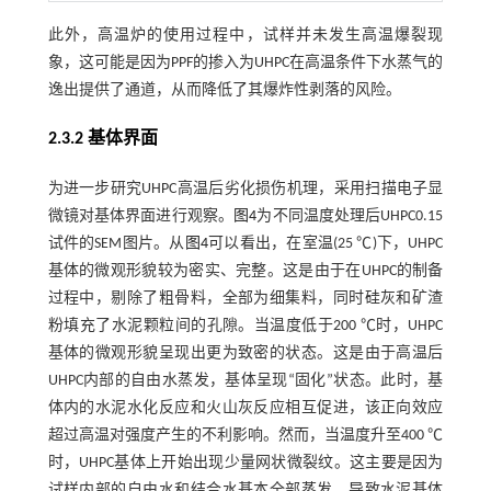
此外，高温炉的使用过程中，试样并未发生高温爆裂现
象，这可能是因为PPF的掺入为UHPC在高温条件下水蒸气的
逸出提供了通道，从而降低了其爆炸性剥落的风险。
2.3.2 基体界面
为进一步研究UHPC高温后劣化损伤机理，采用扫描电子显
微镜对基体界面进行观察。
图4
为不同温度处理后UHPC0.15
试件的SEM图片。从
图4
可以看出，在室温(25 ℃)下，UHPC
基体的微观形貌较为密实、完整。这是由于在UHPC的制备
过程中，剔除了粗骨料，全部为细集料，同时硅灰和矿渣
粉填充了水泥颗粒间的孔隙。当温度低于200 ℃时，UHPC
基体的微观形貌呈现出更为致密的状态。这是由于高温后
UHPC内部的自由水蒸发，基体呈现“固化”状态。此时，基
体内的水泥水化反应和火山灰反应相互促进，该正向效应
超过高温对强度产生的不利影响。然而，当温度升至400 ℃
时，UHPC基体上开始出现少量网状微裂纹。这主要是因为
试样内部的自由水和结合水基本全部蒸发，导致水泥基体