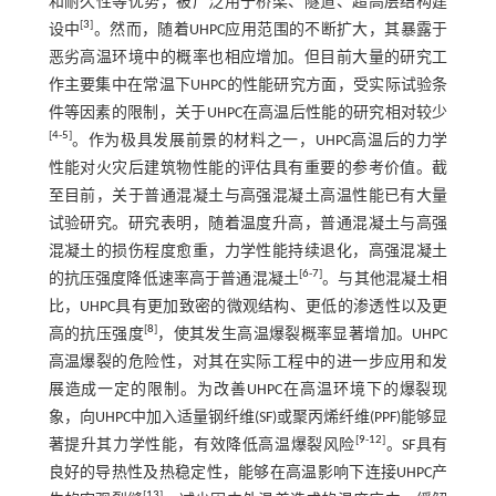
和耐久性等优势，被广泛用于桥梁、隧道、超高层结构建
[
3
]
设中
。然而，随着UHPC应用范围的不断扩大，其暴露于
恶劣高温环境中的概率也相应增加。但目前大量的研究工
作主要集中在常温下UHPC的性能研究方面，受实际试验条
件等因素的限制，关于UHPC在高温后性能的研究相对较少
[
4
-
5
]
。作为极具发展前景的材料之一，UHPC高温后的力学
性能对火灾后建筑物性能的评估具有重要的参考价值。截
至目前，关于普通混凝土与高强混凝土高温性能已有大量
试验研究。研究表明，随着温度升高，普通混凝土与高强
混凝土的损伤程度愈重，力学性能持续退化，高强混凝土
[
6
-
7
]
的抗压强度降低速率高于普通混凝土
。与其他混凝土相
比，UHPC具有更加致密的微观结构、更低的渗透性以及更
[
8
]
高的抗压强度
，使其发生高温爆裂概率显著增加。UHPC
高温爆裂的危险性，对其在实际工程中的进一步应用和发
展造成一定的限制。为改善UHPC在高温环境下的爆裂现
象，向UHPC中加入适量钢纤维(SF)或聚丙烯纤维(PPF)能够显
[
9
-
12
]
著提升其力学性能，有效降低高温爆裂风险
。SF具有
良好的导热性及热稳定性，能够在高温影响下连接UHPC产
[
13
]