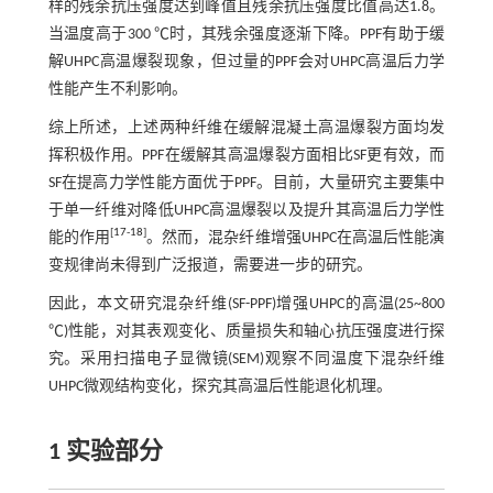
样的残余抗压强度达到峰值且残余抗压强度比值高达1.8。
当温度高于300 ℃时，其残余强度逐渐下降。PPF有助于缓
解UHPC高温爆裂现象，但过量的PPF会对UHPC高温后力学
性能产生不利影响。
综上所述，上述两种纤维在缓解混凝土高温爆裂方面均发
挥积极作用。PPF在缓解其高温爆裂方面相比SF更有效，而
SF在提高力学性能方面优于PPF。目前，大量研究主要集中
于单一纤维对降低UHPC高温爆裂以及提升其高温后力学性
[
17
-
18
]
能的作用
。然而，混杂纤维增强UHPC在高温后性能演
变规律尚未得到广泛报道，需要进一步的研究。
因此，本文研究混杂纤维(SF-PPF)增强UHPC的高温(25~800
℃)性能，对其表观变化、质量损失和轴心抗压强度进行探
究。采用扫描电子显微镜(SEM)观察不同温度下混杂纤维
UHPC微观结构变化，探究其高温后性能退化机理。
1 实验部分