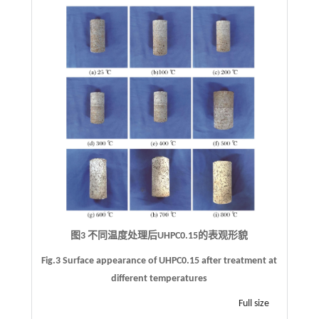
图3 不同温度处理后UHPC0.15的表观形貌
Fig.3 Surface appearance of UHPC0.15 after treatment at
different temperatures
Full size