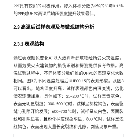
PPF具有较好的积极作用。掺入体积分数为2%的SF与0.15%
的PPF对UHPC高温后轴压强度提升效果最佳。
2.3 高温后试样表观及与微观结构分析
2.3.1 表观结构
通过表观颜色变化可以大致判断建筑物经所受火灾温度，
从而为受火灾建筑物的损伤识别和探测提供参考依据。高
温试验过程中，不同体积分数纤维的UHPC的表观变化大致
相同。
图3
为不同温度处理后UHPC0.15的表观形貌。从
图3
可以看出，随着温度升高，试样表观颜色由深变浅，劣化
情况逐渐加重。具体如下：25~200 ℃时，试样呈青灰色，
表面无明显裂缝；300~500 ℃时，试样呈灰棕褐色，表面裂
缝与孔隙开始发展；600~700 ℃时，试样呈灰白色，表面裂
纹和孔隙显著，且粉化掉皮现象明显；800 ℃时，试样呈浅
红褐色，表面出现大量长宽裂纹和孔隙，剥落现象严重。