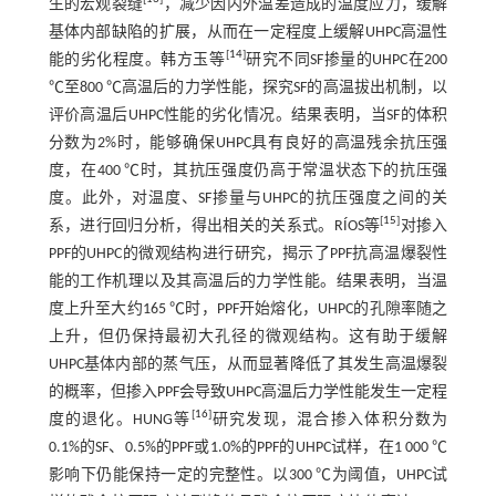
生的宏观裂缝
，减少因内外温差造成的温度应力，缓解
基体内部缺陷的扩展，从而在一定程度上缓解UHPC高温性
[
14
]
能的劣化程度。韩方玉等
研究不同SF掺量的UHPC在200
℃至800 ℃高温后的力学性能，探究SF的高温拔出机制，以
评价高温后UHPC性能的劣化情况。结果表明，当SF的体积
分数为2%时，能够确保UHPC具有良好的高温残余抗压强
度，在400 ℃时，其抗压强度仍高于常温状态下的抗压强
度。此外，对温度、SF掺量与UHPC的抗压强度之间的关
[
15
]
系，进行回归分析，得出相关的关系式。RÍOS等
对掺入
PPF的UHPC的微观结构进行研究，揭示了PPF抗高温爆裂性
能的工作机理以及其高温后的力学性能。结果表明，当温
度上升至大约165 ℃时，PPF开始熔化，UHPC的孔隙率随之
上升，但仍保持最初大孔径的微观结构。这有助于缓解
UHPC基体内部的蒸气压，从而显著降低了其发生高温爆裂
的概率，但掺入PPF会导致UHPC高温后力学性能发生一定程
[
16
]
度的退化。HUNG等
研究发现，混合掺入体积分数为
0.1%的SF、0.5%的PPF或1.0%的PPF的UHPC试样，在1 000 ℃
影响下仍能保持一定的完整性。以300 ℃为阈值，UHPC试