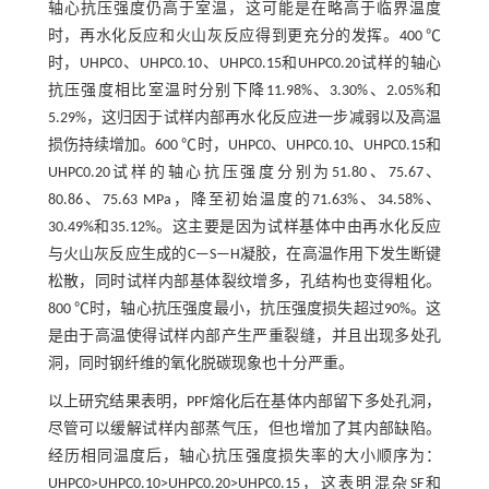
轴心抗压强度仍高于室温，这可能是在略高于临界温度
时，再水化反应和火山灰反应得到更充分的发挥。400 ℃
时，UHPC0、UHPC0.10、UHPC0.15和UHPC0.20试样的轴心
抗压强度相比室温时分别下降11.98%、3.30%、2.05%和
5.29%，这归因于试样内部再水化反应进一步减弱以及高温
损伤持续增加。600 ℃时，UHPC0、UHPC0.10、UHPC0.15和
UHPC0.20试样的轴心抗压强度分别为51.80、75.67、
80.86、75.63 MPa，降至初始温度的71.63%、34.58%、
30.49%和35.12%。这主要是因为试样基体中由再水化反应
与火山灰反应生成的C—S—H凝胶，在高温作用下发生断键
松散，同时试样内部基体裂纹增多，孔结构也变得粗化。
800 ℃时，轴心抗压强度最小，抗压强度损失超过90%。这
是由于高温使得试样内部产生严重裂缝，并且出现多处孔
洞，同时钢纤维的氧化脱碳现象也十分严重。
以上研究结果表明，PPF熔化后在基体内部留下多处孔洞，
尽管可以缓解试样内部蒸气压，但也增加了其内部缺陷。
经历相同温度后，轴心抗压强度损失率的大小顺序为：
UHPC0>UHPC0.10>UHPC0.20>UHPC0.15，这表明混杂SF和