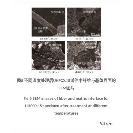
图5 不同温度处理后UHPC0.15试件中纤维与基体界面的
SEM图片
Fig.5 SEM images of fiber and matrix interface for
UHPC0.15 specimen after treatment at different
temperatures
Full size