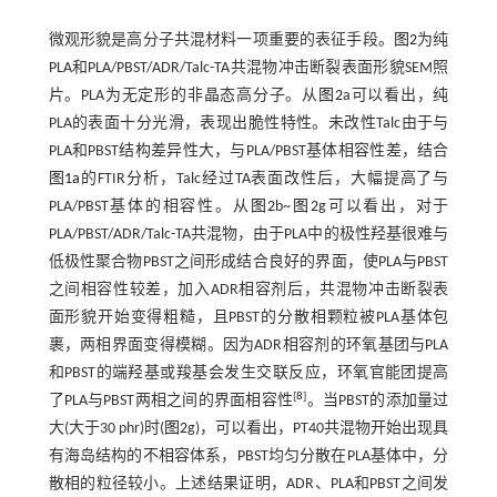
微观形貌是高分子共混材料一项重要的表征手段。
图2
为纯
PLA和PLA/PBST/ADR/Talc-TA共混物冲击断裂表面形貌SEM照
片。PLA为无定形的非晶态高分子。从
图2
a可以看出，纯
PLA的表面十分光滑，表现出脆性特性。未改性Talc由于与
PLA和PBST结构差异性大，与PLA/PBST基体相容性差，结合
图1a
的FTIR分析，Talc经过TA表面改性后，大幅提高了与
PLA/PBST基体的相容性。从
图2
b~
图2
g可以看出，对于
PLA/PBST/ADR/Talc-TA共混物，由于PLA中的极性羟基很难与
低极性聚合物PBST之间形成结合良好的界面，使PLA与PBST
之间相容性较差，加入ADR相容剂后，共混物冲击断裂表
面形貌开始变得粗糙，且PBST的分散相颗粒被PLA基体包
裹，两相界面变得模糊。因为ADR相容剂的环氧基团与PLA
和PBST的端羟基或羧基会发生交联反应，环氧官能团提高
[
8
]
了PLA与PBST两相之间的界面相容性
。当PBST的添加量过
大(大于30 phr)时(
图2
g)，可以看出，PT40共混物开始出现具
有海岛结构的不相容体系，PBST均匀分散在PLA基体中，分
散相的粒径较小。上述结果证明，ADR、PLA和PBST之间发