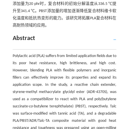
添加量为20 phr时，复合材料的初始分解温度从336.5 ℃提
升至341.4 ℃。PBST添加量的增加逐渐降低复合材料维卡软
化温度和抵抗热变形的能力。该研究将拓展PLA复合材料在
高耐热领域的应用。
Abstract
Polylactic acid (PLA) suffers from limited application fields due to
its poor heat resistance, high brittleness, and high cost.
However, blending PLA with flexible polymers and inorganic
fillers can effectively improve its properties and expand its
application scope. In the study, a reactive chain extender,
styrene-methyl methacrylate glycidyl ester (ADR-4370S), was
used as a compatibilizer to react with PLA and poly(butylene
succinate-
co
-butylene terephthalate) (PBST), respectively. Talc
was surface-modified with tannic acid (TA), and a degradable
PLA/PBST/ADR/Talc-TA composite material with good heat
resistance and toughness was prepared using an open-milling