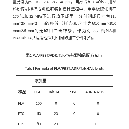
量分别为5、10、20、30、40 phr。自然冷却至室温，用塑
料粉碎机搅碎成颗粒铺装到模具型腔中，用平板硫化机在
190 ℃和12 MPa下进行热压成型，分别制成尺寸为115
mm×25 mm×2 mm的哑铃形样条和尺寸为80.0 mm×10.0
mm×2.5 mm的无缺口冲击样条。作为对比，纯PLA和
PLA/Talc-TA共混物也采用相同的加工条件制备。
表1 PLA/PBST/ADR/Talc-TA共混物的配方 (phr)
Tab.1 Formula of PLA/PBST/ADR/Talc-TA blends
添加量
样品
PLA
Talc-TA
PBST
ADR-4370S
PLA
100
0
0
0
PT0
80
20
0
0
PT5
80
20
5
0.5