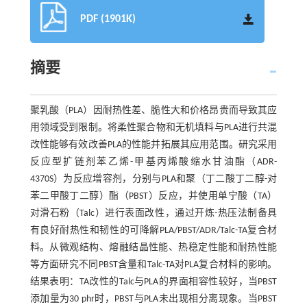
PDF (1901K)
摘要
聚乳酸（PLA）因耐热性差、脆性大和价格昂贵而导致其应
用领域受到限制。将柔性聚合物和无机填料与PLA进行共混
改性能够有效改善PLA的性能并拓展其应用范围。研究采用
反应型扩链剂苯乙烯-甲基丙烯酸缩水甘油酯（ADR-
4370S）为反应增容剂，分别与PLA和聚（丁二酸丁二醇-对
苯二甲酸丁二醇）酯（PBST）反应，并使用单宁酸（TA）
对滑石粉（Talc）进行表面改性，通过开炼-热压法制备具
有良好耐热性和韧性的可降解PLA/PBST/ADR/Talc-TA复合材
料。从微观结构、熔融结晶性能、热稳定性能和耐热性能
等方面研究不同PBST含量和Talc-TA对PLA复合材料的影响。
结果表明：TA改性的Talc与PLA的界面相容性较好，当PBST
添加量为30 phr时，PBST与PLA未出现相分离现象。当PBST