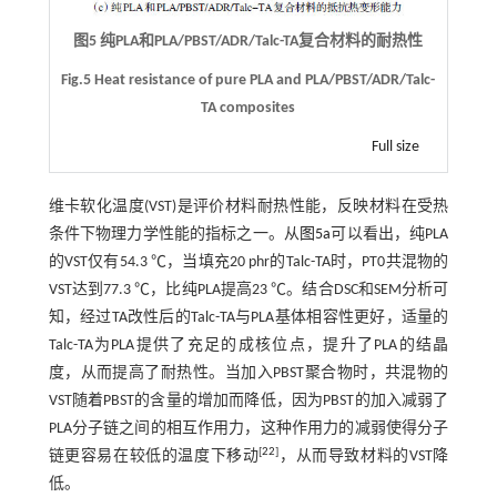
图5 纯PLA和PLA/PBST/ADR/Talc-TA复合材料的耐热性
Fig.5 Heat resistance of pure PLA and PLA/PBST/ADR/Talc-
TA composites
Full size
维卡软化温度(VST)是评价材料耐热性能，反映材料在受热
条件下物理力学性能的指标之一。从
图5a
可以看出，纯PLA
的VST仅有54.3 ℃，当填充20 phr的Talc-TA时，PT0共混物的
VST达到77.3 ℃，比纯PLA提高23 ℃。结合DSC和SEM分析可
知，经过TA改性后的Talc-TA与PLA基体相容性更好，适量的
Talc-TA为PLA提供了充足的成核位点，提升了PLA的结晶
度，从而提高了耐热性。当加入PBST聚合物时，共混物的
VST随着PBST的含量的增加而降低，因为PBST的加入减弱了
PLA分子链之间的相互作用力，这种作用力的减弱使得分子
[
22
]
链更容易在较低的温度下移动
，从而导致材料的VST降
低。