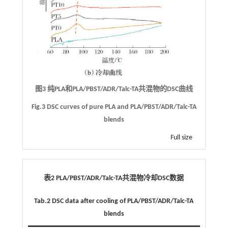
图3 纯PLA和PLA/PBST/ADR/Talc-TA共混物的DSC曲线
Fig.3 DSC curves of pure PLA and PLA/PBST/ADR/Talc-TA
blends
Full size
表2 PLA/PBST/ADR/Talc-TA共混物冷却DSC数据
Tab.2 DSC data after cooling of PLA/PBST/ADR/Talc-TA
blends