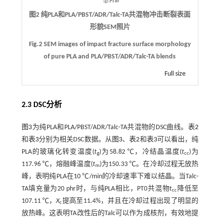
图2 纯PLA和PLA/PBST/ADR/Talc-TA共混物冲击断裂表面
形貌SEM照片
Fig.2 SEM images of impact fracture surface morphology
of pure PLA and PLA/PBST/ADR/Talc-TA blends
Full size
2.3 DSC分析
图3
为纯PLA和PLA/PBST/ADR/Talc-TA共混物的DSC曲线。
表2
和
表3
分别为相关DSC数据。从
图3
、
表2
和
表3
可以看出，纯
PLA的玻璃化转变温度(
t
)为58.82 ℃，冷结晶温度(
t
)为
g
cc
117.96 ℃，熔融峰温度(
t
)为150.33 ℃。在冷却过程无放热
m
峰，表明纯PLA在10 ℃/min的冷却速率下难以结晶。当Talc-
TA填充量为20 phr时，与纯PLA相比，PT0共混物
t
降低至
cc
107.11 ℃，
X
提高至11.4%，并且在冷却过程出现了明显的
c
放热峰。这表明TA改性后的Talc可以作为成核剂，有效地提