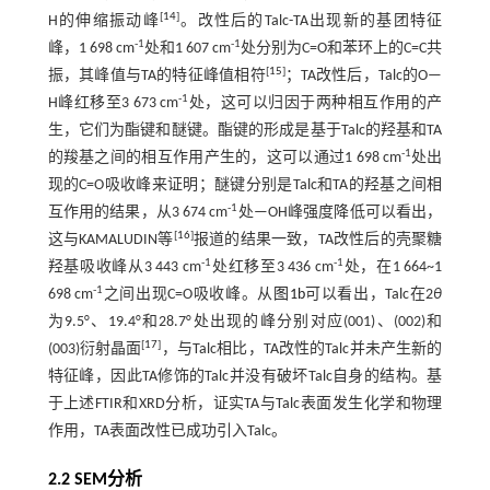
[
14
]
H的伸缩振动峰
。改性后的Talc-TA出现新的基团特征
-1
-1
峰，1 698 cm
处和1 607 cm
处分别为C=O和苯环上的C=C共
[
15
]
振，其峰值与TA的特征峰值相符
；TA改性后，Talc的O—
-1
H峰红移至3 673 cm
处，这可以归因于两种相互作用的产
生，它们为酯键和醚键。酯键的形成是基于Talc的羟基和TA
-1
的羧基之间的相互作用产生的，这可以通过1 698 cm
处出
现的C=O吸收峰来证明；醚键分别是Talc和TA的羟基之间相
-1
互作用的结果，从3 674 cm
处—OH峰强度降低可以看出，
[
16
]
这与KAMALUDIN等
报道的结果一致，TA改性后的壳聚糖
-1
-1
羟基吸收峰从3 443 cm
处红移至3 436 cm
处，在1 664~1
-1
698 cm
之间出现C=O吸收峰。从
图1b
可以看出，Talc在2
θ
为9.5°、19.4°和28.7°处出现的峰分别对应(001)、(002)和
[
17
]
(003)衍射晶面
，与Talc相比，TA改性的Talc并未产生新的
特征峰，因此TA修饰的Talc并没有破坏Talc自身的结构。基
于上述FTIR和XRD分析，证实TA与Talc表面发生化学和物理
作用，TA表面改性已成功引入Talc。
2.2 SEM分析