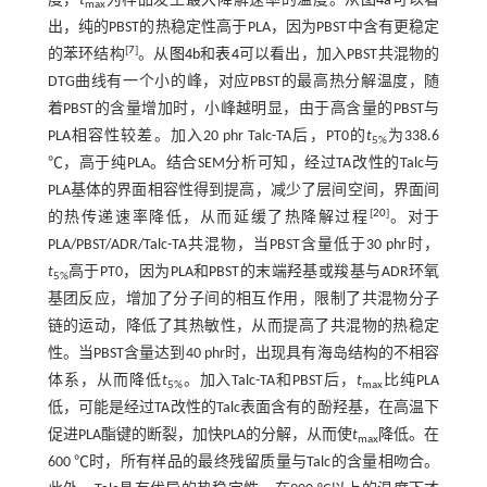
度，
t
为样品发生最大降解速率的温度。从
图4a
可以看
max
出，纯的PBST的热稳定性高于PLA，因为PBST中含有更稳定
[
7
]
的苯环结构
。从
图4b
和
表4
可以看出，加入PBST共混物的
DTG曲线有一个小的峰，对应PBST的最高热分解温度，随
着PBST的含量增加时，小峰越明显，由于高含量的PBST与
PLA相容性较差。加入20 phr Talc-TA后，PT0的
t
为338.6
5%
℃，高于纯PLA。结合SEM分析可知，经过TA改性的Talc与
PLA基体的界面相容性得到提高，减少了层间空间，界面间
[
20
]
的热传递速率降低，从而延缓了热降解过程
。对于
PLA/PBST/ADR/Talc-TA共混物，当PBST含量低于30 phr时，
t
高于PT0，因为PLA和PBST的末端羟基或羧基与ADR环氧
5%
基团反应，增加了分子间的相互作用，限制了共混物分子
链的运动，降低了其热敏性，从而提高了共混物的热稳定
性。当PBST含量达到40 phr时，出现具有海岛结构的不相容
体系，从而降低
t
。加入Talc-TA和PBST后，
t
比纯PLA
5%
max
低，可能是经过TA改性的Talc表面含有的酚羟基，在高温下
促进PLA酯键的断裂，加快PLA的分解，从而使
t
降低。在
max
600 ℃时，所有样品的最终残留质量与Talc的含量相吻合。