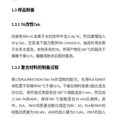
1.3 样品制备
1.3.1 TA改性Talc
向装有800 mL去离子水的烧杯中加入2g TA，然后缓慢加入
50 g Talc，在室温下磁力搅拌(80 r/min)24 h，抽滤并用去离
子水多次清洗，去除多余的TA。所得产物在100 ℃的鼓风干
燥箱干燥12 h，碾磨成粉末后密封备用。
1.3.2 复合材料的制备过程
表1
为PLA/PBST/ADR/Talc-TA共混物的配方。先将PLA与PBST
母粒置于烘箱中60 ℃干燥12 h。干燥后物料按
表1
配比混合
均匀后，用开放式炼胶机在180 ℃熔融混合5 min，然后加
入Talc-TA和ADR，保持180 ℃熔融混合10 min后揭样。其
中，PLA、PBST的质量份数比固定为80∶20；PLA和PBST的
树脂总质量为100 phr，ADR的加入量为0.5 phr，PBST的加入