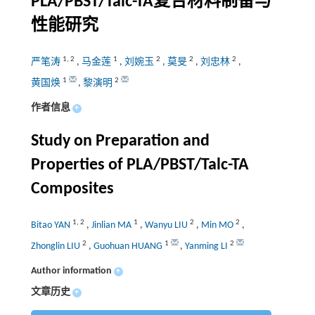
PLA/PBST/Talc-TA复合材料制备与
性能研究
1
,
2
1
2
2
2
严笔涛
,
马金莲
,
刘婉玉
,
莫旻
,
刘忠林
,
1
2
黄国焕
,
黎演明
作者信息
+
Study on Preparation and
Properties of PLA/PBST/Talc-TA
Composites
1
,
2
1
2
2
Bitao YAN
,
Jinlian MA
,
Wanyu LIU
,
Min MO
,
2
1
2
Zhonglin LIU
,
Guohuan HUANG
,
Yanming LI
Author information
+
文章历史
+