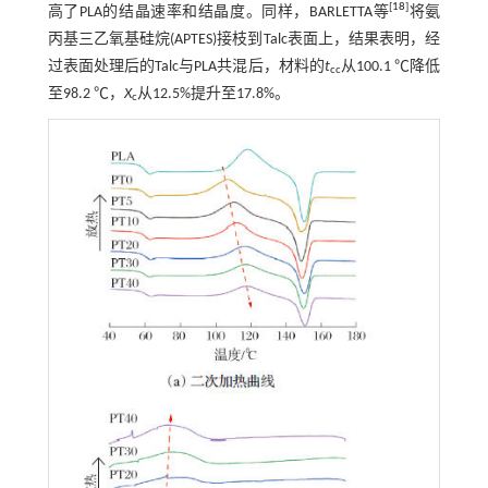
[
18
]
高了PLA的结晶速率和结晶度。同样，BARLETTA等
将氨
丙基三乙氧基硅烷(APTES)接枝到Talc表面上，结果表明，经
过表面处理后的Talc与PLA共混后，材料的
t
从100.1 ℃降低
cc
至98.2 ℃，
X
从12.5%提升至17.8%。
c