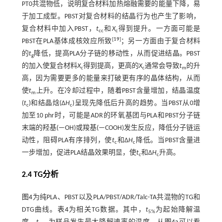
PT0共混物低，说明复合材料加热熔融需要的能量下降，易
于加工成型。PBST对复合材料的结晶行为也产生了影响，
复合材料中加入PBST，
t
和
X
得到提升。一方面可能是
cc
c
[
19
]
PBST在PLA基体成核效应所致
；另一方面由于复合材料
的
t
降低，提高PLA分子链的移动性，从而促进结晶。PBST
g
的加入使复合材料
X
得到提高，更高的
X
通常会导致
t
的升
c
c
m
高，因为需要更多的能量来打破更有序的晶体结构，从而
使
t
上升。在冷却过程中，随着PBST含量增加，结晶温度
m
(
t
)和结晶焓(Δ
H
)呈现先降低后升高的趋势。当PBST从0增
c
c
加至10 phr时，可能是ADR的环氧基团与PLA和PBST分子链
末端的羟基(—OH)或羧基(—COOH)发生反应，降低分子链运
动性，阻碍PLA有序排列，使
t
和Δ
H
降低。当PBST含量进
c
c
一步增加，促进PLA结晶效果明显，使
t
和Δ
H
升高。
c
c
2.4 TG分析
图4
为纯PLA、PBST以及PLA/PBST/ADR/Talc-TA共混物的TG和
DTG曲线。
表4
为相关TG数据。其中，
t
为起始降解温
5%