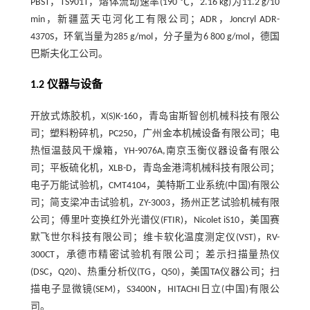
PBST，TS901T，熔体流动速率(190 ℃，2.16 kg)为11.2 g/10
min，新疆蓝天屯河化工有限公司；ADR，Joncryl ADR-
4370S，环氧当量为285 g/mol，分子量为6 800 g/mol，德国
巴斯夫化工公司。
1.2 仪器与设备
开放式炼胶机，X(S)K-160，青岛宙斯智创机械科技有限公
司；塑料粉碎机，PC250，广州金本机械设备有限公司；电
热恒温鼓风干燥箱，YH-9076A,南京玉衡仪器设备有限公
司；平板硫化机，XLB-D，青岛金港湾机械科技有限公司；
电子万能试验机，CMT4104，美特斯工业系统(中国)有限公
司；简支梁冲击试验机，ZY-3003，扬州正艺试验机械有限
公司；傅里叶变换红外光谱仪(FTIR)，Nicolet iS10，美国赛
默飞世尔科技有限公司；维卡软化温度测定仪(VST)，RV-
300CT，承德市精密试验机有限公司；差示扫描量热仪
(DSC，Q20)、热重分析仪(TG，Q50)，美国TA仪器公司；扫
描电子显微镜(SEM)，S3400N，HITACHI日立(中国)有限公
司。