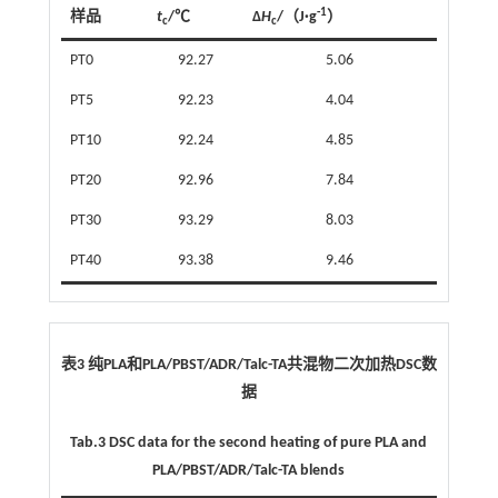
-1
样品
t
/℃
Δ
H
/（J·g
）
c
c
PT0
92.27
5.06
PT5
92.23
4.04
PT10
92.24
4.85
PT20
92.96
7.84
PT30
93.29
8.03
PT40
93.38
9.46
表3 纯PLA和PLA/PBST/ADR/Talc-TA共混物二次加热DSC数
据
Tab.3 DSC data for the second heating of pure PLA and
PLA/PBST/ADR/Talc-TA blends