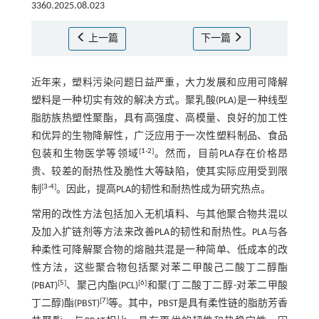
3360.2025.08.023
上一篇
下一篇
近年来，塑料污染问题日益严重，大力发展和应用可降解
塑料是一种切实有效的解决方式。聚乳酸(PLA)是一种线型
脂肪族热塑性聚酯，具有高强度、高模量、良好的加工性
和优异的生物降解性，广泛应用于一次性塑料制品、食品
[
1
-
2
]
包装和生物医学等领域
。然而，目前PLA存在价格昂
贵、较差的耐热性及脆性大等缺陷，使其实际应用受到限
[
3
-
4
]
制
。因此，提高PLA的韧性和耐热性成为研究热点。
常用的改性方法包括加入无机填料、与其他聚合物共混以
及加入扩链剂等方法来改善PLA的韧性和耐热性。PLA与各
种柔性可降解聚合物的熔融共混是一种简单、低成本的改
性方法，这些聚合物包括聚对苯二甲酸己二酸丁二醇酯
[
5
]
[
6
]
(PBAT)
、聚己内酯(PCL)
和聚(丁二酸丁二醇-对苯二甲酸
[
7
]
丁二醇)酯(PBST)
等。其中，PBST是具有柔性链的脂肪芳香