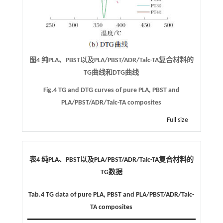
图4 纯PLA、PBST以及PLA/PBST/ADR/Talc-TA复合材料的
TG曲线和DTG曲线
Fig.4 TG and DTG curves of pure PLA, PBST and
PLA/PBST/ADR/Talc-TA composites
Full size
表4 纯PLA、PBST以及PLA/PBST/ADR/Talc-TA复合材料的
TG数据
Tab.4 TG data of pure PLA, PBST and PLA/PBST/ADR/Talc-
TA composites