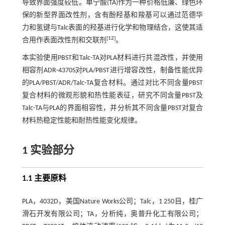
导致界面强度较低。单宁酸(TA)作为一种价格低廉、绿色环
保的新型界面改性剂，含有酚羟基和羧基可以通过范德华
力和氢键与Talc表面的羟基进行化学和物理结合，这使其适
[
12
]
合用作表面改性剂和交联剂
。
本实验使用PBST和Talc-TA对PLA材料进行共混改性，并使用
相容剂ADR-4370S对PLA/PBST进行增容改性，制备性能优异
的PLA/PBST/ADR/Talc-TA复合材料。通过对比不同含量PBST
复合材料的微观形貌和热性能表征，研究不同含量PBST及
Talc-TA与PLA的界面相容性，并分析其不同含量PBST对复合
材料热稳定性能和耐热性能变化规律。
1 实验部分
1.1 主要原料
PLA，4032D，美国Nature Works公司；Talc，1 250目，桂广
滑石开发有限公司；TA，分析纯，奥普升化工有限公司；