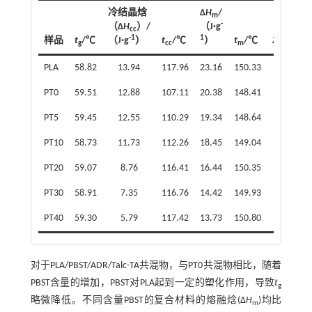
冷结晶焓
Δ
H
/
m
-
（Δ
H
）/
（J·g
cc
-1
1
样品
t
/℃
（J·g
）
t
/℃
）
t
/℃
X
/%
g
cc
m
c
PLA
58.82
13.94
117.96
23.16
150.33
0
PT0
59.51
12.88
107.11
20.38
148.41
11.4
PT5
59.45
12.55
110.29
19.34
148.64
9.0
PT10
58.73
11.73
112.26
18.45
149.04
10.0
PT20
59.07
8.76
116.41
16.44
150.35
12.4
PT30
58.91
7.35
116.76
14.42
149.93
12.5
PT40
59.30
5.79
117.42
13.73
150.80
15.0
对于PLA/PBST/ADR/Talc-TA共混物，与PT0共混物相比，随着
PBST含量的增加，PBST对PLA起到一定的塑化作用，导致
t
g
略微降低。不同含量PBST的复合材料的熔融焓(Δ
H
)均比
m