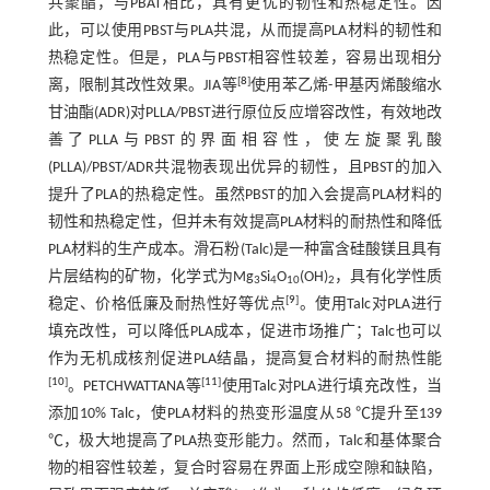
共聚酯，与PBAT相比，具有更优的韧性和热稳定性。因
此，可以使用PBST与PLA共混，从而提高PLA材料的韧性和
热稳定性。但是，PLA与PBST相容性较差，容易出现相分
[
8
]
离，限制其改性效果。JIA等
使用苯乙烯-甲基丙烯酸缩水
甘油酯(ADR)对PLLA/PBST进行原位反应增容改性，有效地改
善了PLLA与PBST的界面相容性，使左旋聚乳酸
(PLLA)/PBST/ADR共混物表现出优异的韧性，且PBST的加入
提升了PLA的热稳定性。虽然PBST的加入会提高PLA材料的
韧性和热稳定性，但并未有效提高PLA材料的耐热性和降低
PLA材料的生产成本。滑石粉(Talc)是一种富含硅酸镁且具有
片层结构的矿物，化学式为Mg
Si
O
(OH)
，具有化学性质
3
4
10
2
[
9
]
稳定、价格低廉及耐热性好等优点
。使用Talc对PLA进行
填充改性，可以降低PLA成本，促进市场推广；Talc也可以
作为无机成核剂促进PLA结晶，提高复合材料的耐热性能
[
10
]
[
11
]
。PETCHWATTANA等
使用Talc对PLA进行填充改性，当
添加10% Talc，使PLA材料的热变形温度从58 ℃提升至139
℃，极大地提高了PLA热变形能力。然而，Talc和基体聚合
物的相容性较差，复合时容易在界面上形成空隙和缺陷，