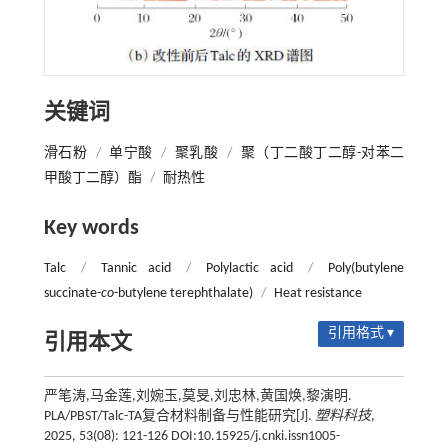
关键词
滑石粉
/
单宁酸
/
聚乳酸
/
聚（丁二酸丁二醇-对苯二
甲酸丁二醇）酯
/
耐热性
Key words
Talc
/
Tannic acid
/
Polylactic acid
/
Poly(butylene
succinate-
co
-butylene terephthalate)
/
Heat resistance
引用格式 ▾
引用本文
严笔涛,马金莲,刘婉玉,莫旻,刘忠林,黄国焕,黎演明.
PLA/PBST/Talc-TA复合材料制备与性能研究[J].
塑料科技
,
2025, 53(08): 121-126 DOI:10.15925/j.cnki.issn1005-