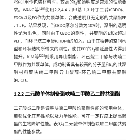
将PEF用作包装材料时，较高的
t
和透明度是常规的性能要
g
[
20
]
求。WANG等
使用2,2,4,4-四甲基-1,3-环丁二醇(CBDO)、
FDCA以及EG作为共聚单体，合成透明且无定形的共聚酯PE
T
F。结果发现，当CBDO摩尔分数为10%时，聚酯的透明
x
y
性尤为出色，同时由于CBDO的刚性，共聚酯的
E
和
σ
超过
PEF；而环己烷二甲醇(CHDM)的加入，由于其独特的空间构
型和环状结构所带来的刚性，使其PEF的
t
和延展性均得到
g
[
22
]
提升。KIM等
则采用异山梨酯、环己烷二甲醇与呋喃二
甲酸作为共聚单体，成功制备具有较高的分子量和
t
的共聚
g
酯材料聚呋喃二甲酸异山梨醇-环己烷二甲醇共聚酯
(PEICF)。
1.2.2 二元酸单体制备聚呋喃二甲酸乙二醇共聚酯
二元酸或二酯是调整呋喃二甲酸均聚酯性能的常用单体，
能够优化其热性能以及力学性能，可在一定程度上提高聚
酯的生物降解性能。
表3
为二元酸单体制备呋喃二甲酸共聚
酯的性能参数。