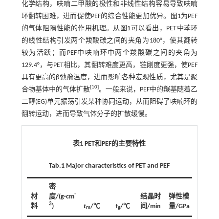
化学结构，呋喃二甲酸的极性和非线性结构容易导致呋喃
环翻转困难，进而促使PEF的综合性能更加优异。
图1
为PEF
的气体阻隔性能的作用机理。从
图1
可以看出，PET中苯环
的线性结构引发两个羧酸碳之间的夹角为180°，使其翻转
较为活跃；而PEF中呋喃环中两个羧酸碳之间的夹角为
129.4°，与PET相比，其翻转难度更高，链刚度更强，使PEF
具有更高的β弛豫温度，进而影响各种宏观性质，尤其是聚
[10]
合物基体中的气体扩散
。一般来说，PEF中的羰基随着乙
二醇(EG)单元振荡引发某种协同运动，从而阻碍了呋喃环的
翻转运动，进而导致气体分子的扩散缓慢。
表1 PET和PEF的主要特性
Tab.1 Major characteristics of PET and PEF
密
-
材
度/(g·cm
结晶时
弹性模
拉伸强
3
料
)
t
/℃
t
/℃
间/min
量/GPa
度/MP
m
g