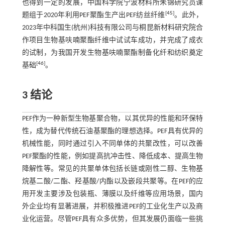
也得到一定的发展，中国科学院宁波材料所朱锦研究员课
[
45
]
题组于2020年利用PEF聚酯生产出PEF纺丝纤维
。此外，
2023年中科国生(杭州)科技有限公司与桐昆新材料研究院合
作项目生物基呋喃聚酯纤维中试试车成功，并完成了成衣
的试制，为我国开发生物基呋喃聚酯制备化纤和纺织奠定
[
46
]
基础
。
3 结论
PEF作为一种新型生物基聚合物，以其优异的性能和环保特
性，成为替代传统石油基聚酯的理想选择。PEF具有优异的
机械性能，同时通过引入不同单体的共聚改性，可以改善
PEF聚酯的性能，例如提高抗冲击性、降低成本、提高生物
降解性等。常见的共聚单体包括长链或刚性二醇、生物基
烷基二酸/二酯、羟基酸/内酯以及嵌段共聚等。在PEF的应
用开发主要涉及包装瓶、薄膜以及纤维等应用场景，国内
外企业均有显著进展，并积极推进PEF的工业化生产以及商
业化运营。尽管PEF具有众多优势，但其发展仍面临一些挑