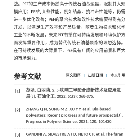
战。PEF的生产成本仍然高于传统石油基聚酯，限制其大规
模应用；PEF的某些性能，例如结晶、抗冲击性能等，仍需
进一步优化改善；PEF的聚合技术和改性技术需要得到充分
开发，以满足生产效率和产品质量。随着生物技术和化学
工业的不断发展，未来PEF有望在可持续发展和环境保护方
面发挥重要作用，成为替代传统石油基聚酯的理想选择。
在可持续发展的大背景下，PEF具有广阔的应用前景和巨大
的市场潜力。
参考文献
原文顺序
|
出版日期
|
本文引用
胡丞, 白丽莉. 2, 5-呋喃二甲酸合成新技术及应用进
[1]
展[J].
石油化工
,
2022
,
51
(3): 368-375.
ZHANG
Q N
,
SONG
M Z
,
XU
Y Y
,
et al
. Bio-based
[2]
polyesters: Recent progress and future prospects[J].
Progress in Polymer Science
,
2021
,
120
: 101430.
GANDINI
A
,
SILVESTRE
A J D
,
NETO
C P
,
et al
. The furan
[3]