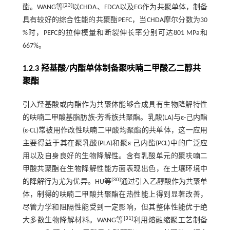
[
23
]
酯。WANG等
以CHDA、FDCA以及EG作为共聚单体，制备
具有较好的综合性能的共聚酯PEFC，当CHDA摩尔分数为30
%时，PEFC的拉伸模量和断裂伸长率分别可达801 MPa和
667%。
1.2.3 羟基酸/内酯单体制备聚呋喃二甲酸乙二醇共
聚酯
引入羟基酸或内酯作为共聚体能够合成具有生物降解特性
的呋喃二甲酸基脂肪族-芳香族共聚酯。乳酸(LA)与ε-己内酯
(ε-CL)常被用作改性呋喃二甲酸均聚酯的共单体，这一应用
主要得益于其在聚乳酸(PLA)和聚ε-己内酯(PCL)中的广泛应
用以及自身良好的生物降解性。含有乳酸单元的聚呋喃二
甲酸共聚酯在生物降解性能方面表现出色，在土壤环境中
[
30
]
的降解行为尤为优异。HU等
通过引入乙醇酸作为共聚单
体，制得的呋喃二甲酸共聚酯在热性能上得到显著改善，
尽管力学和阻隔性能受到一定影响，但其整体性能优于绝
[
31
]
大多数生物降解材料。WANG等
利用熔融缩聚工艺制备