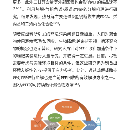
更多，此外二甘醇含量等外部因素也会影响PEF的结晶速率
[
11
-
13
]
。利用热解-气相色谱/质谱对PEF的分解机理进行研
究，结果发现，热分解主要通过β-氢键断裂生成FDCA、烯
[
14
]
丙基和二烯丙基化合物
。
随着废塑料所引发的环境污染问题日渐加重，人们对聚合
物使用寿命管理(如回收、生物降解)越来越重视，循环聚合
物的概念也逐渐普及。研究人员针对PEF回收和加速条件下
的堆肥实验进行大量研究，并取得一定进展。目前，尽管
需要考虑与实际环境相符的条件，但这些研究仍为制备出
环境友好性的PEF提供了有力参考。此外，通过热解或酶处
理对PEF进行降解也是当前PEF回收的有效解决方案之一。
[
15
]
图2
为PEF的可持续循环聚合物方法
。