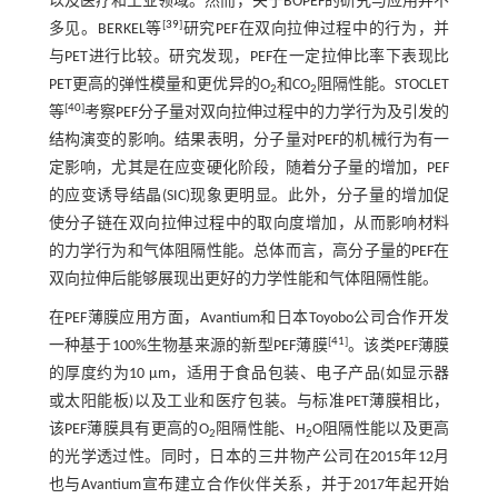
以及医疗和工业领域。然而，关于BOPEF的研究与应用并不
[
39
]
多见。BERKEL等
研究PEF在双向拉伸过程中的行为，并
与PET进行比较。研究发现，PEF在一定拉伸比率下表现比
PET更高的弹性模量和更优异的O
和CO
阻隔性能。STOCLET
2
2
[
40
]
等
考察PEF分子量对双向拉伸过程中的力学行为及引发的
结构演变的影响。结果表明，分子量对PEF的机械行为有一
定影响，尤其是在应变硬化阶段，随着分子量的增加，PEF
的应变诱导结晶(SIC)现象更明显。此外，分子量的增加促
使分子链在双向拉伸过程中的取向度增加，从而影响材料
的力学行为和气体阻隔性能。总体而言，高分子量的PEF在
双向拉伸后能够展现出更好的力学性能和气体阻隔性能。
在PEF薄膜应用方面，Avantium和日本Toyobo公司合作开发
[
41
]
一种基于100%生物基来源的新型PEF薄膜
。该类PEF薄膜
的厚度约为10 μm，适用于食品包装、电子产品(如显示器
或太阳能板)以及工业和医疗包装。与标准PET薄膜相比，
该PEF薄膜具有更高的O
阻隔性能、H
O阻隔性能以及更高
2
2
的光学透过性。同时，日本的三井物产公司在2015年12月
也与Avantium宣布建立合作伙伴关系，并于2017年起开始