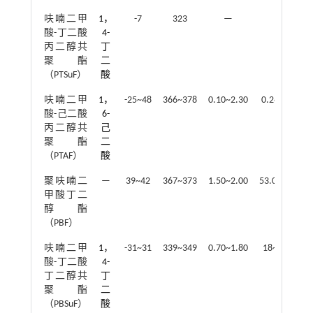
呋喃二甲
1，
-7
323
—
—
酸-丁二酸
4-
丙二醇共
丁
聚酯
二
（PTSuF）
酸
呋喃二甲
1，
-25~48
366~378
0.10~2.30
0.2~87.0
酸-己二酸
6-
丙二醇共
己
聚酯
二
（PTAF）
酸
聚呋喃二
—
39~42
367~373
1.50~2.00
53.0~62.0
甲酸丁二
醇酯
（PBF）
呋喃二甲
1，
-31~31
339~349
0.70~1.80
18~35.0
酸-丁二酸
4-
丁二醇共
丁
聚酯
二
（PBSuF）
酸