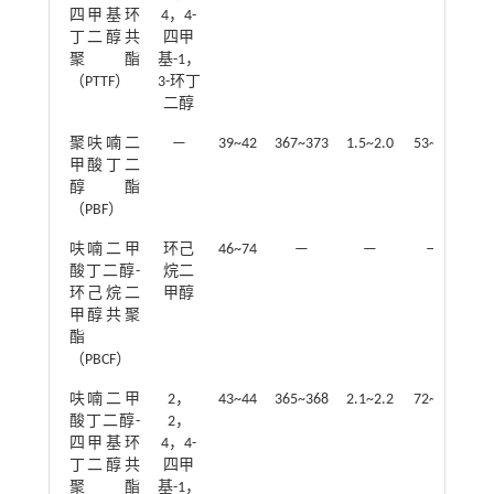
四甲基环
4，4-
丁二醇共
四甲
聚酯
基-1，
（PTTF）
3-环丁
二醇
聚呋喃二
—
39~42
367~373
1.5~2.0
53~62
29
甲酸丁二
醇酯
（PBF）
呋喃二甲
环己
46~74
—
—
—
酸丁二醇-
烷二
环己烷二
甲醇
甲醇共聚
酯
（PBCF）
呋喃二甲
2，
43~44
365~368
2.1~2.2
72~80
22
酸丁二醇-
2，
四甲基环
4，4-
丁二醇共
四甲
聚酯
基-1，