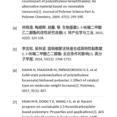
counterpart of poly(ethylene terephthalate): An
alternative material based on renewable
resources[J].
Journal of Polymer Science Part A:
Polymer Chemistry
,
2009
,
47
(1): 295-298.
林晓清, 陶顺辉, 胡蕾,
等
. 生物基聚2, 5-呋喃二甲酸
[4]
乙二醇酯的改性研究进展[J].
林产化学与工业
,
2022
,
42
(2): 125-136.
李志松, 吴林波. 固相缩聚法快速合成高特性黏数聚
[5]
2, 5-呋喃二甲酸乙二醇酯: 反应条件的影响[J].
高分
子学报
,
2024
,
55
(12): 1706-1715.
KASMI
N
,
MAJDOUB
M
,
PAPAGEORGIOU
G Z
,
et al
.
[6]
Solid-state polymerization of poly(ethylene
furanoate) biobased polyester, I: Effect of catalyst
type on molecular weight increase[J].
Polymers
,
2017
,
9
(11): 607.
MIAH
M R
,
DONG
Y X
,
WANG
J G
,
et al
. Recent
[7]
progress on sustainable 2,5-furandicarboxylate-
based polyesters: Properties and applications[J].
ACS