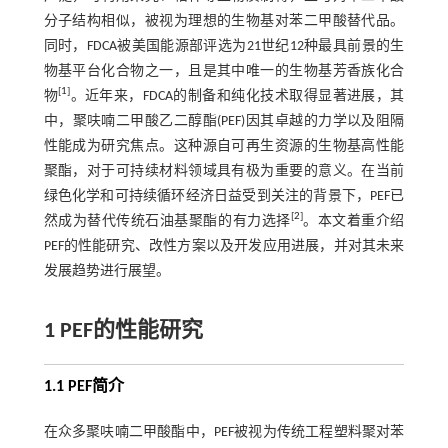
分子结构相似，被视为理想的生物基对苯二甲酸替代品。
同时，FDCA被美国能源部评选为21世纪12种最具前景的生
物基平台化合物之一，且是其中唯一的生物基芳香族化合
[
1
]
物
。近年来，FDCA的制备和纯化技术取得显著进展，其
中，聚呋喃二甲酸乙二醇酯(PEF)因其卓越的力学以及阻隔
性能成为研究焦点。这种源自可再生资源的生物基高性能
聚酯，对于可持续材料领域具有极为重要的意义。在当前
绿色化学和可持续循环经济日益受到关注的背景下，PEF已
[
2
]
然成为替代传统石油基聚酯的有力选择
。本文着重介绍
PEF的性能研究、改性方案以及开发应用进展，并对其未来
发展趋势进行展望。
1 PEF的性能研究
1.1 PEF简介
在众多聚呋喃二甲酸酯中，PEF被视为传统工程塑料聚对苯