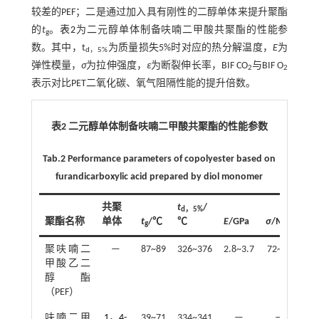
较差的PEF；二是通过加入具有刚性的二醇单体来提升聚酯
的
t
。
表2
为二元醇单体制备呋喃二甲酸共聚酯的性能参
g
数。其中，t
为质量损失5%时对应的热分解温度，
E
为
d，5%
弹性模量，
σ
为拉伸强度，
ε
为断裂伸长率，BIF CO
与BIF O
2
2
表示对比PET二氧化碳、氧气阻隔性能的提升倍数。
表2 二元醇单体制备呋喃二甲酸共聚酯的性能参数
Tab.2 Performance parameters of copolyester based on
furandicarboxylic acid prepared by diol monomer
共聚
t
/
d，5%
聚酯名称
单体
t
/℃
℃
E
/GPa
σ
/MPa
ε
/
g
聚呋喃二
—
87~89
326~376
2.8~3.7
72~85
甲酸乙二
醇酯
（PEF）
呋喃二甲
1，4-
39~71
334~341
—
—