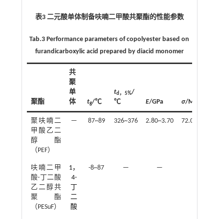
表3 二元酸单体制备呋喃二甲酸共聚酯的性能参数
Tab.3 Performance parameters of copolyester based on
furandicarboxylic acid prepared by diacid monomer
共
聚
单
t
/
d，5%
聚酯
体
t
/℃
℃
E
/GPa
σ
/MPa
g
聚呋喃二
—
87~89
326~376
2.80~3.70
72.0~85.0
甲酸乙二
醇酯
（PEF）
呋喃二甲
1，
-8~87
—
—
—
酸-丁二酸
4-
乙二醇共
丁
聚酯
二
（PESuF）
酸