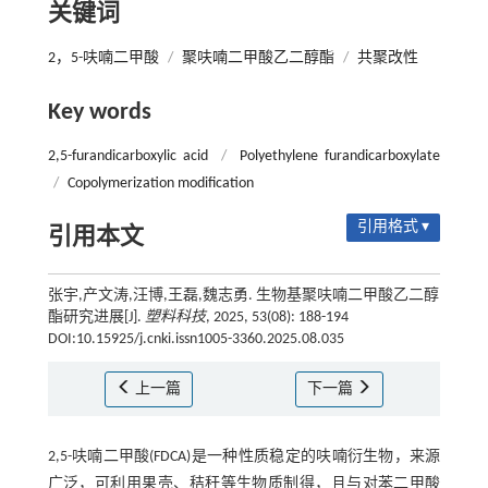
关键词
2，5-呋喃二甲酸
/
聚呋喃二甲酸乙二醇酯
/
共聚改性
Key words
2,5-furandicarboxylic acid
/
Polyethylene furandicarboxylate
/
Copolymerization modification
引用格式 ▾
引用本文
张宇,产文涛,汪博,王磊,魏志勇. 生物基聚呋喃二甲酸乙二醇
酯研究进展[J].
塑料科技
, 2025, 53(08): 188-194
DOI:10.15925/j.cnki.issn1005-3360.2025.08.035
上一篇
下一篇
2,5-呋喃二甲酸(FDCA)是一种性质稳定的呋喃衍生物，来源
广泛，可利用果壳、秸秆等生物质制得，且与对苯二甲酸