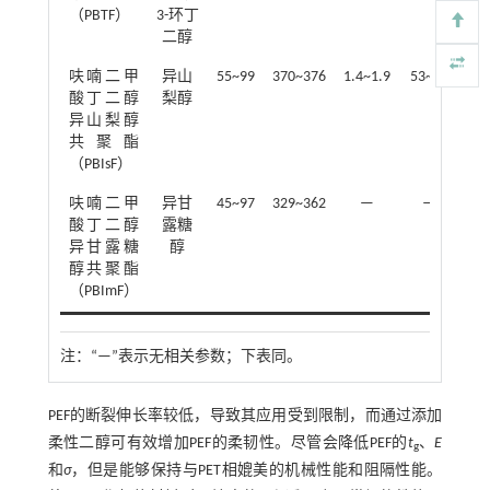
（PBTF）
3-环丁
二醇
呋喃二甲
异山
55~99
370~376
1.4~1.9
53~90
15
酸丁二醇
梨醇
异山梨醇
共聚酯
（PBIsF）
呋喃二甲
异甘
45~97
329~362
—
—
酸丁二醇
露糖
异甘露糖
醇
醇共聚酯
（PBImF）
注：
“—”表示无相关参数；下表同。
PEF的断裂伸长率较低，导致其应用受到限制，而通过添加
柔性二醇可有效增加PEF的柔韧性。尽管会降低PEF的
t
、
E
g
和
σ
，但是能够保持与PET相媲美的机械性能和阻隔性能。