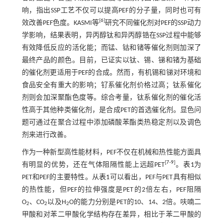
响，指出SSP工艺不仅可以提高PEF的分子量，同时也可有
[
6
]
效改善PEF色度。KASMI等
研究不同催化剂对PEF的SSP动力
学影响，结果表明，异丙醇钛和异丙醇锆在SSP过程中能够
有效降低反应的活化能；而锰、钴和锗等催化剂则加深了
最终产品的颜色。目前，已证实以钛、锡、锑和锗为基础
的催化剂更适用于PEF的合成。然而，有机锡和锑对环境和
食品安全有重大的影响；钌系催化剂价格过高；钛系催化
剂则会加深聚酯色度等。综合考量，钛系催化剂的催化活
性高于其他种类催化剂，是合成PET的首选催化剂。显色问
题可通过在聚合过程中添加磷酸苯酯类热稳定剂以及调色
剂来进行改善。
作为一种新型高性能材料，PEF不仅在机械和热性能方面具
[
7
-
9
]
有明显的优势，还在气体阻隔性能上远超PET
。
表1
为
PET和PEF的主要特性。从
表1
可以看出，PEF与PET具有相似
的热性能，但PEF的拉伸强度是PET的2倍左右，PEF阻隔
O
、CO
以及H
O的能力分别是PET的10、14、2倍。呋喃二
2
2
2
甲酸和对苯二甲酸化学结构存在差异，相比于苯二甲酸的