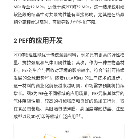
MPa降至12 MPa，远低于纯PEF的72 MPa。这一结果说明硬
软链段的结晶性对共聚物性能有直接影响，尤其是在结晶
相分离程度过高时，可能导致力学性能下降。
2 PEF的应用开发
PEF的物理性能优于传统聚酯材料，例如具有更高的弹性模
量、抗拉强度和气体阻隔性能；其次，作为一种生物基材
料，PEF的生产与回收对环境的影响较小，符合当前可持续
[
34
]
发展的全球趋势
。随着FDCA和PEF的生产技术的进步，
这一材料的商业化前景越来越明朗，市场需求预期将持续
增长。
图3
为PEF在不同领域的应用场景。PEF凭借其优异的
气体阻隔性能、较高的机械强度和良好的热加工行为，将
在食品包装瓶、高阻隔包装薄膜、高强度熔融纺丝、注塑
[
35
]
成型以及3D-打印等领域广泛应用
。