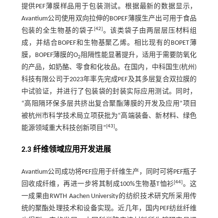
提供PEF薄膜样品用于包装测试。根据最新的数据显示，
Avantium公司使用双向拉伸的BOPEF薄膜生产出可用于食品
[
42
]
包装的全生物基的袋子
。该类袋子由两层层压材料组
成，并结合BOPEF和生物基聚乙烯。相比现有的BOPET薄
膜，BOPEF薄膜的O
阻隔性能显著提升，适用于需要防氧化
2
的产品，如奶酪、零食和化妆品。在国内，中科国生(杭州)
科技有限公司于2023年率先完成PEF及其多层复合双拉膜的
中试验证，并进行了包装袋的封装实际应用测试。同时，
“高阻隔环保多层共挤出复合聚酯薄膜的开发及应用”项目
被杭州市科学技术局立项获批为“高端装备、新材料、绿色
[
43
]
能源领域重大科技创新项目”
。
2.3 纤维领域应用开发进展
Avantium公司成功将PEF应用于纤维生产，同时可将PEF瓶子
[
44
]
回收成纤维，再进一步将其制成100%生物基T恤衫
。这
一成果由RWTH Aachen University的纺织技术研究所采用传
统的聚酯处理技术和设备实现。近几年，国内PEF纺丝纤维