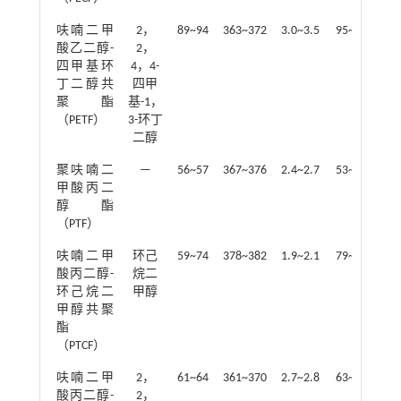
呋喃二甲
2，
89~94
363~372
3.0~3.5
95~98
酸乙二醇-
2，
四甲基环
4，4-
丁二醇共
四甲
聚酯
基-1，
（PETF）
3-环丁
二醇
聚呋喃二
—
56~57
367~376
2.4~2.7
53~90
50
甲酸丙二
醇酯
（PTF）
呋喃二甲
环己
59~74
378~382
1.9~2.1
79~88
15
酸丙二醇-
烷二
环己烷二
甲醇
甲醇共聚
酯
（PTCF）
呋喃二甲
2，
61~64
361~370
2.7~2.8
63~78
3
酸丙二醇-
2，