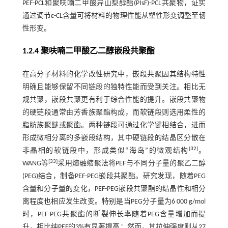
PEF-PCL和聚呋喃二甲酸异山梨醇酯(PIsF)-PCL共聚物，证实
通过调节ε-CL含量可将材料的物理性能从塑性形变调整至韧
性形变。
1.2.4 聚呋喃二甲酸乙二醇嵌段共聚酯
在高分子材料的化学改性研究中，嵌段共聚因其结构特性
明确且能够保留不同链段的独特性能而受到关注。相比无
规共聚，嵌段共聚更有利于综合性能的提升。嵌段共聚物
的硬链段通常由芳香族聚酯构成，而软链段则选用柔性的
脂肪族聚醚或聚酯。两种链段可通过化学键相结合，进而
形成微相分离的多嵌段结构，其中硬链段的结晶区分散在
[
32
]
非晶相的软链段中，形成类似“海岛”的微观结构
。
[
33
]
WANG等
采用熔融缩聚法将PEF与不同分子量的聚乙二醇
(PEG)结合，制备PEF-PEG嵌段共聚酯。研究发现，随着PEG
含量和分子量的变化，PEF-PEG嵌段共聚酯的结晶性和相分
离程度也相应发生改变。特别是当PEG分子量为6 000 g/mol
时，PEF-PEG共聚酯的断裂伸长率随着PEG含量增加而提
升，相比纯PEF的3%有显著提高；然而，其拉伸强度则从27