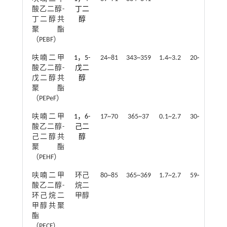
酸乙二醇-
丁二
丁二醇共
醇
聚酯
（PEBF）
呋喃二甲
1，5-
24~81
343~359
1.4~3.2
20~37
29
酸乙二醇-
戊二
戊二醇共
醇
聚酯
（PEPeF）
呋喃二甲
1，6-
17~70
365~37
0.1~2.7
30~66
3
酸乙二醇-
己二
己二醇共
醇
聚酯
（PEHF）
呋喃二甲
环己
80~85
365~369
1.7~2.7
59~75
8
酸乙二醇-
烷二
环己烷二
甲醇
甲醇共聚
酯
（PECF）