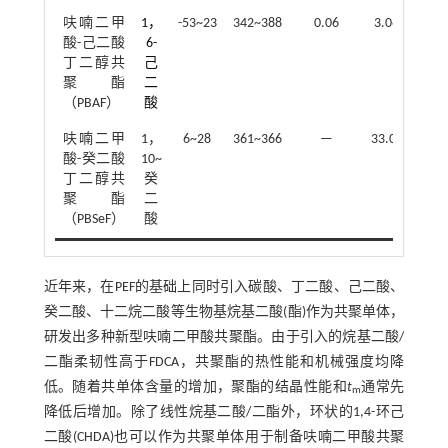
呋喃二甲
1，
-53~23
342~388
0.06
3.0~42.0
酸-己二酸
6-
丁二醇共
己
聚酯
二
（PBAF）
酸
呋喃二甲
1，
6~28
361~366
—
33.0~51.0
酸-癸二酸
10~
丁二醇共
癸
聚酯
二
（PBSeF）
酸
近年来，在PEF的基础上同时引入碳酸、丁二酸、己二酸、
癸二酸、十二烷二酸等生物基烷基二酸(酯)作为共聚单体，
研发出多种新型呋喃二甲酸共聚酯。由于引入的烷基二酸/
二酯柔韧性高于FDCA，共聚酯的热性能和机械强度均降
低。随着共单体含量的增加，聚酯的结晶性能和
t
通常先
m
降低后增加。除了线性烷基二酸/二酯外，环状的1,4-环己
二酸(CHDA)也可以作为共聚单体用于制备呋喃二甲酸共聚