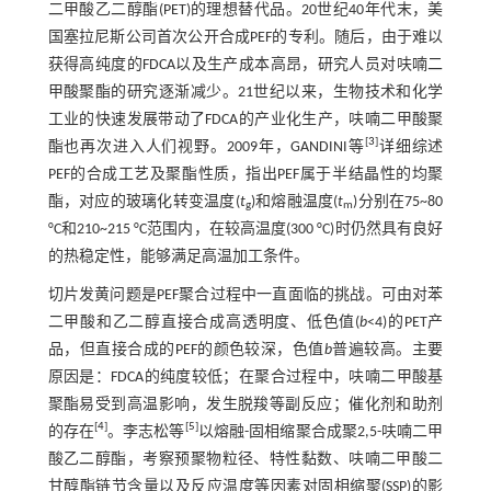
二甲酸乙二醇酯(PET)的理想替代品。20世纪40年代末，美
国塞拉尼斯公司首次公开合成PEF的专利。随后，由于难以
获得高纯度的FDCA以及生产成本高昂，研究人员对呋喃二
甲酸聚酯的研究逐渐减少。21世纪以来，生物技术和化学
工业的快速发展带动了FDCA的产业化生产，呋喃二甲酸聚
[
3
]
酯也再次进入人们视野。2009年，GANDINI等
详细综述
PEF的合成工艺及聚酯性质，指出PEF属于半结晶性的均聚
酯，对应的玻璃化转变温度(
t
)和熔融温度(
t
)分别在75~80
g
m
°C和210~215 °C范围内，在较高温度(300 °C)时仍然具有良好
的热稳定性，能够满足高温加工条件。
切片发黄问题是PEF聚合过程中一直面临的挑战。可由对苯
二甲酸和乙二醇直接合成高透明度、低色值(
b
<4)的PET产
品，但直接合成的PEF的颜色较深，色值
b
普遍较高。主要
原因是：FDCA的纯度较低；在聚合过程中，呋喃二甲酸基
聚酯易受到高温影响，发生脱羧等副反应；催化剂和助剂
[
4
]
[
5
]
的存在
。李志松等
以熔融-固相缩聚合成聚2,5-呋喃二甲
酸乙二醇酯，考察预聚物粒径、特性黏数、呋喃二甲酸二
甘醇酯链节含量以及反应温度等因素对固相缩聚(SSP)的影