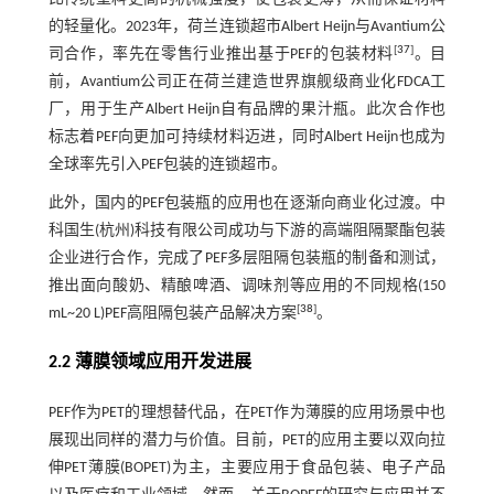
的轻量化。2023年，荷兰连锁超市Albert Heijn与Avantium公
[
37
]
司合作，率先在零售行业推出基于PEF的包装材料
。目
前，Avantium公司正在荷兰建造世界旗舰级商业化FDCA工
厂，用于生产Albert Heijn自有品牌的果汁瓶。此次合作也
标志着PEF向更加可持续材料迈进，同时Albert Heijn也成为
全球率先引入PEF包装的连锁超市。
此外，国内的PEF包装瓶的应用也在逐渐向商业化过渡。中
科国生(杭州)科技有限公司成功与下游的高端阻隔聚酯包装
企业进行合作，完成了PEF多层阻隔包装瓶的制备和测试，
推出面向酸奶、精酿啤酒、调味剂等应用的不同规格(150
[
38
]
mL~20 L)PEF高阻隔包装产品解决方案
。
2.2 薄膜领域应用开发进展
PEF作为PET的理想替代品，在PET作为薄膜的应用场景中也
展现出同样的潜力与价值。目前，PET的应用主要以双向拉
伸PET薄膜(BOPET)为主，主要应用于食品包装、电子产品