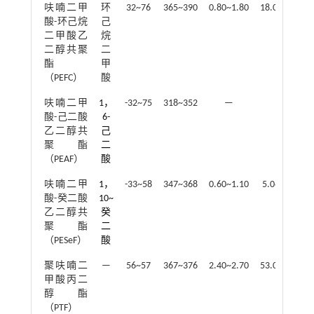
呋喃二甲
环
32~76
365~390
0.80~1.80
18.0~49.0
酸-环己烷
己
二甲酸乙
烷
二醇共聚
二
酯
甲
（PEFC）
酸
呋喃二甲
1，
-32~75
318~352
—
—
酸-己二酸
6-
乙二醇共
己
聚酯
二
（PEAF）
酸
呋喃二甲
1，
-33~58
347~368
0.60~1.10
5.0~46.0
酸-癸二酸
10~
乙二醇共
癸
聚酯
二
（PESeF）
酸
聚呋喃二
—
56~57
367~376
2.40~2.70
53.0~90.0
甲酸丙二
醇酯
（PTF）