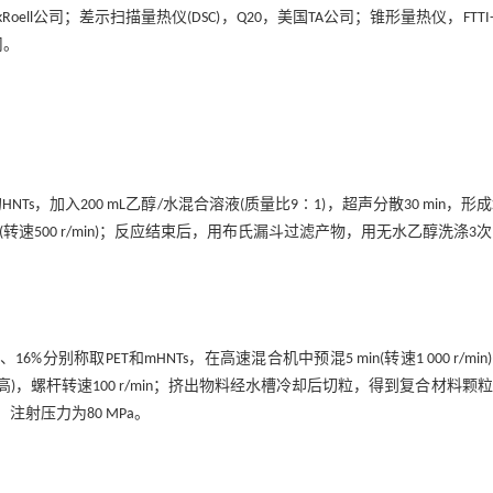
kRoell公司；差示扫描量热仪(DSC)，Q20，美国TA公司；锥形量热仪，FTTI-c
司。
HNTs，加入200 mL乙醇/水混合溶液(质量比9∶1)，超声分散30 min，形
应4 h(转速500 r/min)；反应结束后，用布氏漏斗过滤产物，用无水乙醇洗涤3
。
、16%分别称取PET和mHNTs，在高速混合机中预混5 min(转速1 000 r/min
高)，螺杆转速100 r/min；挤出物料经水槽冷却后切粒，得到复合材料颗
注射压力为80 MPa。