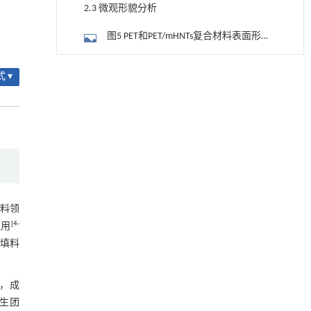
度、冷结晶温度和熔点
2.3 微观形貌分析
图5 PET和PET/mHNTs复合材料表面形貌
SEM照片（4 500×）
2.4 阻燃性能分析
降温路面涂层混合反射行为及其对道路光环境
 ▾
[1]
安全的影响研究
表1 PET和PET/mHNTs复合材料的LOI及垂
Engineering
. 2026, Vol.58(3): 1-303
直燃烧测试结果
https://doi.org/10.1016/j.eng.2025.06.014
表2 PET和PET/HNTs复合材料的锥形量热
数据
3 结论
用于宽浓度范围高效捕集CO₂及低能耗再生的新
[2]
型酮基IPDA相变吸收剂
参考文献
Engineering
. 2026, Vol.58(3): 1-303
https://doi.org/10.1016/j.eng.2025.05.008
基金资助
塑料领
利用纳米结构增强水产养殖安全性——危害物
[3]
[
4
-
应用
检测与去除
些填料
Engineering
. 2026, Vol.58(3): 1-303
https://doi.org/10.1016/j.eng.2025.07.044
)，成
甲醇法升级回收聚对苯二甲酸乙二酯塑料制备
[4]
发生团
乳酸和1,4-环己烷二甲酸