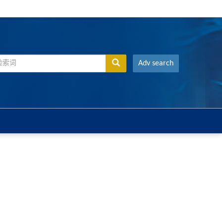
Adv search