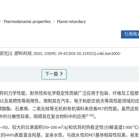
/
Thermodynamic properties
/
Flame retardacy
引用格式
[J].
塑料科技
, 2025, 53(09): 39-43 DOI:10.15925/j.cnki.issn1005-
下一篇
其优异的力学性能、耐热性和化学稳定性而被广泛应用于包装、纤维及工程
足以及易燃性等局限性，限制其在汽车、电子和航空航天等高性能领域的
酸酯、石墨烯、二氧化硅等无机和有机填料来改善PET的性能。虽然这
[
7
-
10
]
体中的分散性较差，阻碍其在复合材料中的应用
。
2
)、较大的比表面积(50~100 m
/g)和优异的热稳定性(分解温度1 000 ℃
的HNTs表面富含羟基，呈亲水性，与疏水性的PET基体相容性较差，易