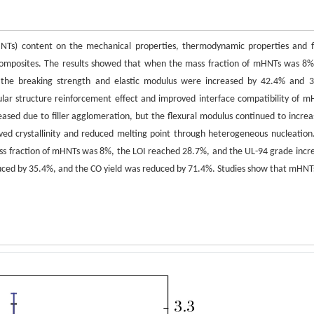
(mHNTs) content on the mechanical properties, thermodynamic properties and 
 composites. The results showed that when the mass fraction of mHNTs was 8%
d the breaking strength and elastic modulus were increased by 42.4% and 
ular structure reinforcement effect and improved interface compatibility of m
ed due to filler agglomeration, but the flexural modulus continued to increa
ed crystallinity and reduced melting point through heterogeneous nucleation
ass fraction of mHNTs was 8%, the LOI reached 28.7%, and the UL-94 grade incr
duced by 35.4%, and the CO yield was reduced by 71.4%. Studies show that mHNT