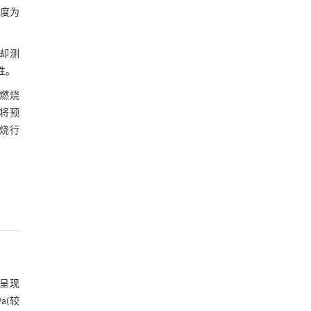
速度为
冷却测
性。
直燃烧
，将预
燃烧行
量呈现
a(较