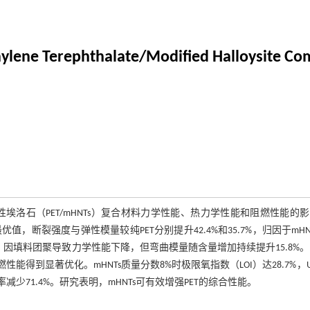
hylene Terephthalate/Modified Halloysite Co
埃洛石（PET/mHNTs）复合材料力学性能、热力学性能和阻燃性能的
，断裂强度与弹性模量较纯PET分别提升42.4%和35.7%，归因于mHN
，因填料团聚导致力学性能下降，但弯曲模量随含量增加持续提升15.8%
得到显著优化。mHNTs质量分数8%时极限氧指数（LOI）达28.7%，UL
减少71.4%。研究表明，mHNTs可有效增强PET的综合性能。