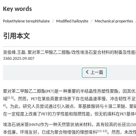
Key words
Polyethylene terephthalate
/
Modified halloysite
/
Mechanical properties
引用本文
吴俊峰,王磊. 聚对苯二甲酸乙二醇酯/改性埃洛石复合材料的制备及性能研究
3360.2025.09.007
上一篇
聚对苯二甲酸乙二醇酯(PET)是一种重要的半结晶性热塑性聚酯，因
[
1
-
3
]
域
。然而，PET在某些高要求场景下存在结晶速率慢、冲击韧性不
6
]
。为此，研究人员尝试通过引入碳点、苯基膦酸铈与十溴二苯醚、聚磷
在一定程度上改善了PET的力学性能和阻燃性能，但无机填料在PET基
埃洛石纳米管(HNTs)作为一种天然管状纳米材料，具有较高的长径比(10~50
[
11
-
13
]
本低廉，环境友好，已成为聚合物增强的理想填料
。然而，未改性