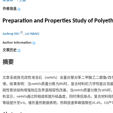
吴俊峰
,
王磊
作者信息
+
Preparation and Properties Study of Polyet
Junfeng WU
,
Lei WANG
Author information
+
文章历史
+
摘要
文章系统探究改性埃洛石（mHNTs）含量对聚对苯二甲酸乙二醇酯/改性
律。结果表明：当mHNTs质量分数为8%时，复合材料的力学性能达到最优值
刚性管状结构增强效应及界面相容性改善。当mHNTs质量分数为16%时
析显示，mHNTs通过异相成核提升结晶度，同时降低熔点。复合材料阻燃性能
等级提升至V-0。锥形量热数据表明，热释放速率峰值降低35.4%，CO产率