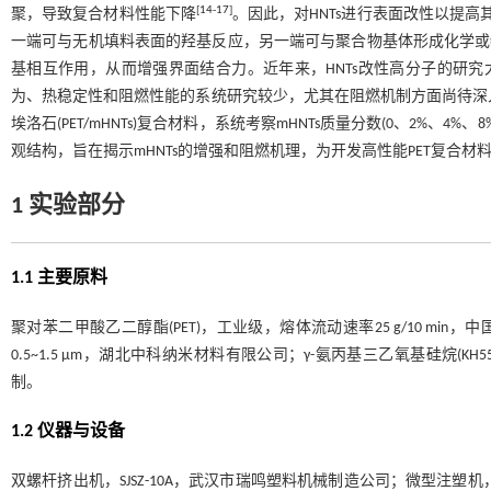
[
14
-
17
]
聚，导致复合材料性能下降
。因此，对HNTs进行表面改性以提
一端可与无机填料表面的羟基反应，另一端可与聚合物基体形成化学或
基相互作用，从而增强界面结合力。近年来，HNTs改性高分子的研究大多集
为、热稳定性和阻燃性能的系统研究较少，尤其在阻燃机制方面尚待深入探
埃洛石(PET/mHNTs)复合材料，系统考察mHNTs质量分数(0、2%、
观结构，旨在揭示mHNTs的增强和阻燃机理，为开发高性能PET复合材
1 实验部分
1.1 主要原料
聚对苯二甲酸乙二醇酯(PET)，工业级，熔体流动速率25 g/10 min，中
0.5~1.5 μm，湖北中科纳米材料有限公司；γ-氨丙基三乙氧基硅烷
制。
1.2 仪器与设备
双螺杆挤出机，SJSZ-10A，武汉市瑞鸣塑料机械制造公司；微型注塑机