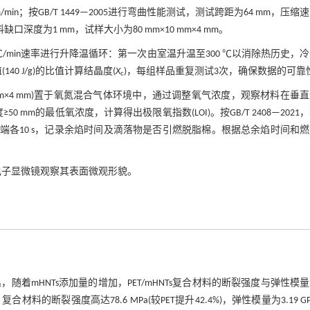
/min；按GB/T 1449—2005进行弯曲性能测试，测试跨距为64 mm，压缩
材料缺口深度为1 mm，试样大小为80 mm×10 mm×4 mm。
0 ℃/min速率进行升降温循环：第一次由室温升温至300 ℃以消除热历史，
(140 J/g)的比值计算结晶度(
X
)，每组样品重复测试3次，确保数据的可靠
c
m×10 mm×4 mm)置于氧氮混合气体环境中，通过调整氧气浓度，观察材料在垂
 mm的最低氧浓度，计算得出极限氧指数(LOI)。按GB/T 2408—2021
次点燃下端各10 s，记录余焰时间及滴落物是否引燃脱脂棉。根据总余焰时间和
描电子显微镜观察其表面微观形貌。
，随着mHNTs添加量的增加，PET/mHNTs复合材料的断裂强度与弹性模
断裂强度高达78.6 MPa(较PET提升42.4%)，弹性模量为3.19 GP