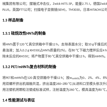
械集团有限公司；摆锤式冲击仪，Zwick HIT5.5P，能量2.75 J，德国Zwic
PLUS，英国FTT公司；扫描电子显微镜(SEM)，TM3030，日本HITACHI公
1.3 样品制备
1.3.1 硅烷改性HNTs的制备
将HNTs置于120 ℃真空烘箱中干燥12 h，去除表面水分；取10 g干燥后的
悬浊液；加入0.2 g KH550(占HNTs质量的2%)，在80 ℃下磁力搅拌反
除未反应的KH550；将产物置于80 ℃真空烘箱中干燥12 h，得到mHNTs
1.3.2 PET/mHNTs复合材料的制备
将PET和mHNTs在120 真空烘箱中干燥12 h；按
w
为0、2%、4%、8%
mHNTs
用双螺杆挤出机熔融共混，挤出温度260~280 ℃(从进料口至模头依次升
用注塑机将颗粒注塑成标准试样，注射温度为260 ℃，模具温度为80 ℃，
1.4 性能测试与表征