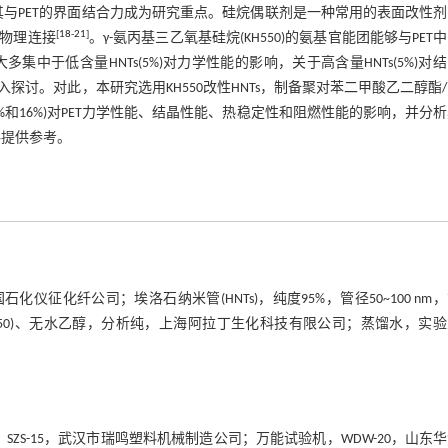
高其与PET的界面结合力成为研究重点。硅烷偶联剂是一种常用的表面改性
[
18
-
21
]
物理连接
。γ-氨丙基三乙氧基硅烷(KH550)的氨基官能团能够与PET
中于低含量HNTs(5%)对力学性能的影响，关于高含量HNTs(5%)对
讨。对此，本研究选用KH550改性HNTs，制备聚对苯二甲酸乙二醇酯
4%、8%和16%)对PET力学性能、结晶性能、热稳定性和阻燃性能的影响，并分
料提供参考。
国石化仪征化纤公司；埃洛石纳米管(HNTs)，纯度95%，管径50~100 nm
(KH550)、无水乙醇，分析纯，上海阿拉丁生化科技有限公司；蒸馏水，实
，SZS-15，武汉市瑞鸣塑料机械制造公司；万能试验机，WDW-20，山东