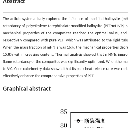
Abstract
The article systematically explored the influence of modified halloysite 
retardancy of polyethylene terephthalate/modified halloysite (PET/mHNTs)
mechanical properties of the composites reached the optimal value, an
respectively compared with pure PET, which was attributed to the rigid tub
When the mass fraction of mHNTs was 16%, the mechanical properties decreas
15.8% with increasing content. Thermal analysis showed that mHNTs improv
flame retardancy of the composites was significantly optimized. When the m
to V-0. Cone calorimetry data showed that its peak heat release rate was re
effectively enhance the comprehensive properties of PET.
Graphical abstract