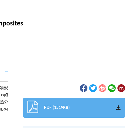
mposites
影响规
Ts的
。热分
PDF (1519KB)
-94