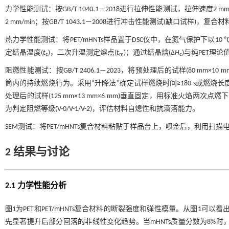
力学性能测试：按GB/T 1040.1—2018进行拉伸性能测试，拉伸速度2 mm
2 mm/min；按GB/T 1043.1—2008进行冲击性能测试(缺口试样)，复合
热力学性能测试：将PET/mHNTs样品置于DSC仪中，在氮气保护下以1
定结晶温度(
t
)，二次升温测定熔点(
t
)；通过结晶焓(Δ
H
)与纯PET理论值
c
m
c
阻燃性能测试：按GB/T 2406.1—2023，将预处理后的试样(80 m
筒内的持续燃烧行为。采用“升降法”确定试样燃烧时间≥180 s或燃烧长度≥50
处理后的试样(125 mm×13 mm×6 mm)垂直固定，用标准火焰两
为判定阻燃等级(V-0/V-1/V-2)，评估材料自熄性和抗滴落能力。
SEM测试：将PET/mHNTs复合材料粘贴于样品台上，喷金后，利用扫
2 结果与讨论
2.1 力学性能分析
图1
为PET和PET/mHNTs复合材料的断裂强度和弹性模量。从
图1
可以看出
先显著提升后部分回落的非线性变化趋势。当mHNTs质量分数为8%时，复合材料的