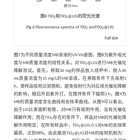
图6 TiO
和TiO
@LIG的荧光光谱
2
2
Fig.6 Fluorescence spectra of TiO
andTiO
@LIG
2
2
Full size
图7
为不同质量浓度MB溶液的UV-Vis谱图，
图8
为紫外吸光
度与MB质量浓度的线性关系。对TiO
@LIG进行MB光催化
2
降解测试。首先，称取30 mg的样品放入烧杯中，倒入40
mL质量浓度为15 mg/L的MB溶液。在黑暗条件下先吸附1
h，使样品吸附达到饱和，避免吸附行为对后续光催化降解
的影响，随后开启紫外灯，在搅拌条件下辐照3 h。
图9
为
MB的质量浓度变化曲线和去除率曲线。从
图9
可以看出，
由于LIG比表面积有限，对MB只有吸附作用，没有光催化
降解作用；而在TiO
存在的条件下，样品对MB的光催化降
2
解作用明显；在所有样品中，TiO
@LIG-0.5对MB的去除率
2
最高，达到88%。由此推测TiO
@LIG对MB的吸附机制为：
2