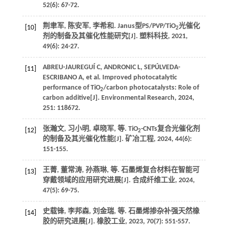
52
(6): 67-72.
荆聿军, 陈安军, 李希和. Janus型PS/PVP/TiO
光催化
[10]
2
剂的制备及其催化性能研究[J].
塑料科技
,
2021
,
49
(6): 24-27.
ABREU-JAUREGUÍ
C
,
ANDRONIC
L
,
SEPÚLVEDA-
[11]
ESCRIBANO
A
,
et al
. Improved photocatalytic
performance of TiO
/carbon photocatalysts: Role of
2
carbon additive[J].
Environmental Research
,
2024
,
251
: 118672.
张瀚文, 习小明, 卓晓军,
等
. TiO
-CNTs复合光催化剂
[12]
2
的制备及其光催化性能[J].
矿冶工程
,
2024
,
44
(6):
151-155.
王菁, 董常涛, 孙燕琳,
等
. 石墨烯复合材料在智能可
[13]
穿戴领域的应用研究进展[J].
合成纤维工业
,
2024
,
47
(5): 69-75.
史载锋, 李邦森, 刘金瑞,
等
. 石墨烯掺杂补强天然橡
[14]
胶的研究进展[J].
橡胶工业
,
2023
,
70
(7): 551-557.