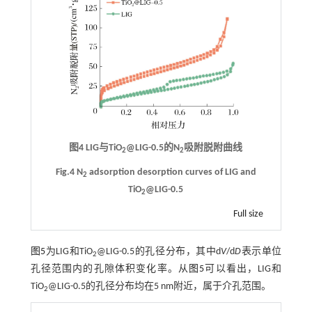
图4 LIG与TiO
@LIG-0.5的N
吸附脱附曲线
2
2
Fig.4 N
adsorption desorption curves of LIG and
2
TiO
@LIG-0.5
2
Full size
图5
为LIG和TiO
@LIG-0.5的孔径分布，其中d
V
/d
D
表示单位
2
孔径范围内的孔隙体积变化率。从
图5
可以看出，LIG和
TiO
@LIG-0.5的孔径分布均在5 nm附近，属于介孔范围。
2