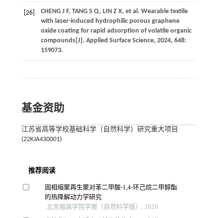
CHENG
J F
,
TANG
S Q
,
LIN
Z X
,
et al
. Wearable textile
[26]
with laser-induced hydrophilic porous graphene
oxide coating for rapid adsorption of volatile organic
compounds[J].
Applied Surface Science
,
2024
,
648
:
159073.
基金资助
江苏省高等学校基础科学（自然科学）研究重大项目
(22KJA430001)