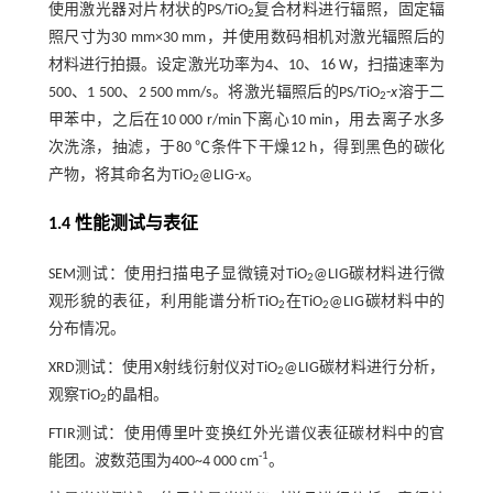
使用激光器对片材状的PS/TiO
复合材料进行辐照，固定辐
2
照尺寸为30 mm×30 mm，并使用数码相机对激光辐照后的
材料进行拍摄。设定激光功率为4、10、16 W，扫描速率为
500、1 500、2 500 mm/s。将激光辐照后的PS/TiO
-
x
溶于二
2
甲苯中，之后在10 000 r/min下离心10 min，用去离子水多
次洗涤，抽滤，于80 ℃条件下干燥12 h，得到黑色的碳化
产物，将其命名为TiO
@LIG-
x
。
2
1.4 性能测试与表征
SEM测试：使用扫描电子显微镜对TiO
@LIG碳材料进行微
2
观形貌的表征，利用能谱分析TiO
在TiO
@LIG碳材料中的
2
2
分布情况。
XRD测试：使用X射线衍射仪对TiO
@LIG碳材料进行分析，
2
观察TiO
的晶相。
2
FTIR测试：使用傅里叶变换红外光谱仪表征碳材料中的官
-1
能团。波数范围为400~4 000 cm
。