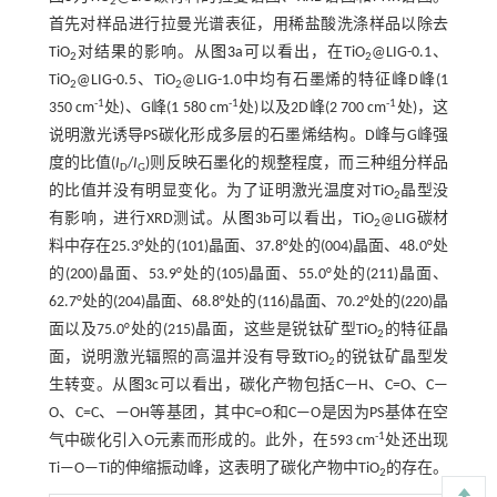
2
首先对样品进行拉曼光谱表征，用稀盐酸洗涤样品以除去
TiO
对结果的影响。从
图3
a可以看出，在TiO
@LIG-0.1、
2
2
TiO
@LIG-0.5、TiO
@LIG-1.0中均有石墨烯的特征峰D峰(1
2
2
-1
-1
-1
350 cm
处)、G峰(1 580 cm
处)以及2D峰(2 700 cm
处)，这
说明激光诱导PS碳化形成多层的石墨烯结构。D峰与G峰强
度的比值(
I
/
I
)则反映石墨化的规整程度，而三种组分样品
D
G
的比值并没有明显变化。为了证明激光温度对TiO
晶型没
2
有影响，进行XRD测试。从
图3
b可以看出，TiO
@LIG碳材
2
料中存在25.3°处的(101)晶面、37.8°处的(004)晶面、48.0°处
的(200)晶面、53.9°处的(105)晶面、55.0°处的(211)晶面、
62.7°处的(204)晶面、68.8°处的(116)晶面、70.2°处的(220)晶
面以及75.0°处的(215)晶面，这些是锐钛矿型TiO
的特征晶
2
面，说明激光辐照的高温并没有导致TiO
的锐钛矿晶型发
2
生转变。从
图3
c可以看出，碳化产物包括C—H、C=O、C—
O、C=C、—OH等基团，其中C=O和C—O是因为PS基体在空
-1
气中碳化引入O元素而形成的。此外，在593 cm
处还出现
Ti—O—Ti的伸缩振动峰，这表明了碳化产物中TiO
的存在。
2