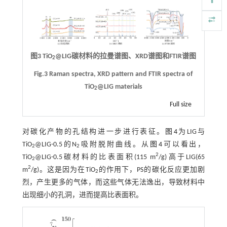
图3 TiO
@LIG碳材料的拉曼谱图、XRD谱图和FTIR谱图
2
Fig.3 Raman spectra, XRD pattern and FTIR spectra of
TiO
@LIG materials
2
Full size
对碳化产物的孔结构进一步进行表征。
图4
为LIG与
TiO
@LIG-0.5的N
吸附脱附曲线。从
图4
可以看出，
2
2
2
TiO
@LIG-0.5碳材料的比表面积(115 m
/g)高于LIG(65
2
2
m
/g)。这是因为在TiO
的作用下，PS的碳化反应更加剧
2
烈，产生更多的气体，而这些气体无法逸出，导致材料中
出现细小的孔洞，进而提高比表面积。