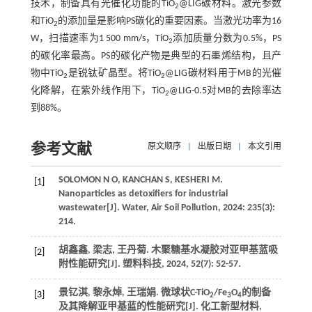
技术，制备具有光催化功能的TiO
@LIG碳材料。激光参数
2
和TiO
的添加量是影响PS碳化的重要因素。当激光功率为16
2
W，扫描速率为1 500 mm/s，TiO
添加质量分数为0.5%，PS
2
的碳化率最高。PS的碳化产物是典型的石墨烯结构，且产
物中TiO
是锐钛矿晶型。将TiO
@LIG碳材料用于MB的光催
2
2
化降解，在紫外线作用下，TiO
@LIG-0.5对MB的去除率达
2
到88%。
参考文献
原文顺序
|
出版日期
|
本文引用
SOLOMON
N O
,
KANCHAN
S
,
KESHERI
M
.
[1]
Nanoparticles as detoxifiers for industrial
wastewater[J].
Water
, Air Soil Pollution,
2024
:
235
(3):
214.
胡鑫鑫, 梁志, 王丹菊. 木聚糖基水凝胶对亚甲基蓝吸
[2]
附性能研究[J].
塑料科技
,
2024
,
52
(7): 52-57.
景钇淇, 黎永焯, 王瑞娟. 微球状C-TiO
/Fe
O
的制备
[3]
2
3
4
及其降解亚甲基蓝的性能研究[J].
化工新型材料
,