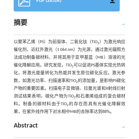
PDF (2852K)
摘要
以聚苯乙烯（PS）为前驱体、二氧化钛（TiO
）为激光响应
2
催化剂、近红外激光（1 064 nm）为光源，通过激光辐照方
法成功制备碳材料，并将其用于亚甲基蓝（MB）溶液的光
催化降解应用。研究发现，TiO
可以促进PS基体实现光热转
2
化，将激光能量转化为热能并发生原位碳化反应。激光参
数，如激光功率、扫描速率和TiO
的添加量，是影响PS碳化
2
产物的重要因素。扫描电子显微镜、拉曼光谱和X射线衍射
测试结果表明，碳化产物为TiO
和石墨烯组成的复合碳材
2
料。制备的碳材料由于TiO
的存在而具有光催化降解效
2
果，在紫外线作用下对水相中MB的去除率达到88%。
Abstract