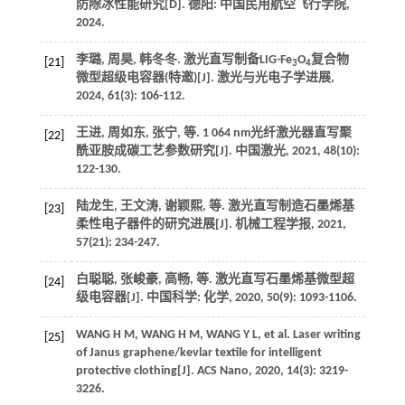
防除冰性能研究[D]. 德阳: 中国民用航空飞行学院,
2024
.
李璐, 周昊, 韩冬冬. 激光直写制备LIG-Fe
O
复合物
[21]
3
4
微型超级电容器(特邀)[J].
激光与光电子学进展
,
2024
,
61
(3): 106-112.
王进, 周如东, 张宁,
等
. 1 064 nm光纤激光器直写聚
[22]
酰亚胺成碳工艺参数研究[J].
中国激光
,
2021
,
48
(10):
122-130.
陆龙生, 王文涛, 谢颖熙,
等
. 激光直写制造石墨烯基
[23]
柔性电子器件的研究进展[J].
机械工程学报
,
2021
,
57
(21): 234-247.
白聪聪, 张峻豪, 高畅,
等
. 激光直写石墨烯基微型超
[24]
级电容器[J].
中国科学: 化学
,
2020
,
50
(9): 1093-1106.
WANG
H M
,
WANG
H M
,
WANG
Y L
,
et al
. Laser writing
[25]
of Janus graphene/kevlar textile for intelligent
protective clothing[J].
ACS Nano
,
2020
,
14
(3): 3219-
3226.