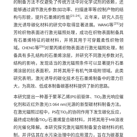
的制备方法不仅避免了传统方法中对化学试剂的依赖，还
能够通过调节激光参数(如功率、扫描速率等)控制产物的结
[
21
-
24
]
构与形貌，提升石墨烯的性能
。近年来，研究人员在
[
25
]
激光诱导碳化材料的研究中取得显著进展。WANG等
对
芳纶织物表面进行激光辐照处理，成功在织物表面制备具
有石墨烯特征的碳材料，并将其用于可穿戴柔性织物领
[
26
]
域。CHENG等
对聚丙烯织物表面进行激光辐照处理，制
备具有多孔结构的石墨烯涂层，并研究不同激光参数对孔
结构的影响，发现适当的激光辐照条件可以显著提升石墨
烯涂层的比表面积，并将其用于有机气体吸附领域。此类
研究表明，激光诱导的碳化技术在石墨烯制备中的潜力巨
大，为高效、低成本制备碳基材料提供了新的思路。
本研究提出一种基于聚苯乙烯(PS)前驱体、TiO
激光响应催
2
化剂和近红外激光(1 064 nm)光源的新型碳材料制备方法。
在激光辐照过程中，PS在TiO
的协同作用下发生碳化反应，
2
最终成功制备TiO
/石墨烯复合碳材料，并将其用于MB溶液
2
的光催化降解。本研究探究激光辐照制备复合碳材料的机
制，并评估其在水污染治理中的应用潜力，旨在为碳基复