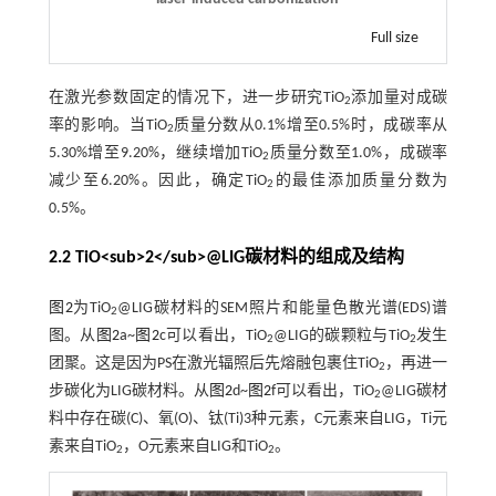
Full size
在激光参数固定的情况下，进一步研究TiO
添加量对成碳
2
率的影响。当TiO
质量分数从0.1%增至0.5%时，成碳率从
2
5.30%增至9.20%，继续增加TiO
质量分数至1.0%，成碳率
2
减少至6.20%。因此，确定TiO
的最佳添加质量分数为
2
0.5%。
2.2 TiO<sub>2</sub>@LIG碳材料的组成及结构
图2
为TiO
@LIG碳材料的SEM照片和能量色散光谱(EDS)谱
2
图。从
图2
a~
图2
c可以看出，TiO
@LIG的碳颗粒与TiO
发生
2
2
团聚。这是因为PS在激光辐照后先熔融包裹住TiO
，再进一
2
步碳化为LIG碳材料。从
图2
d~
图2
f可以看出，TiO
@LIG碳材
2
料中存在碳(C)、氧(O)、钛(Ti)3种元素，C元素来自LIG，Ti元
素来自TiO
，O元素来自LIG和TiO
。
2
2