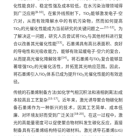
化性能良好、稳定性强及成本较低，在水污染治理领域得
[
8
-
10
]
到广泛应用
。在紫外线照射下，TiO
能够激发电子-空
2
穴对，从而有效降解水中的有机污染物，然而如何提高
[
11
-
12
]
TiO
的光催化性能成为当前研究的关键问题之一
。为
2
了解决这一问题，研究人员尝试将TiO
与其他材料进行复
2
[
13
]
合以改善其光催化性能
。石墨烯具有高比表面积、良好
的导电性和光吸收能力，能够有效延缓电子-空穴的复合，
[
14
]
从而提高光催化降解效率
。将石墨烯与TiO
复合能够显
2
著增强TiO
的光催化活性，并拓宽其光响应范围。因此，
2
将石墨烯引入TiO
体系已成为提升TiO
光催化性能的有效途
2
2
径。
传统的石墨烯制备方法(如化学气相沉积法和液相剥离法)成
[
15
-
17
]
本较高且工艺复杂
。近年来，激光诱导聚合物碳化制
备石墨烯作为一种新兴的技术，因其工艺简单、成本低
[
18
-
20
]
廉、对环境友好而受到广泛关注
。在这一过程中，激
光的高能量密度可以促使聚合物材料发生碳化反应，直接
制备具有石墨烯结构特征的碳材料。激光诱导石墨烯(LIG)