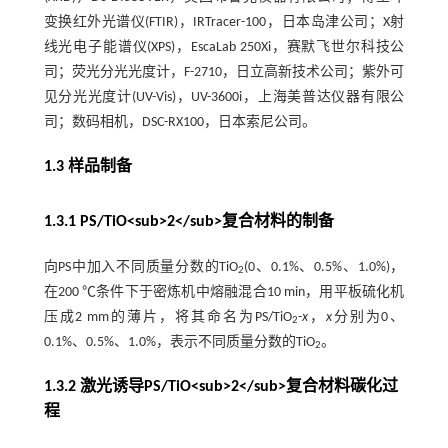
变换红外光谱仪(FTIR)，IRTracer-100，日本岛津公司；X射
线光电子能谱仪(XPS)，EscaLab 250Xi，赛默飞世尔科技公
司；荧光分光光度计，F-2710，日立高新技术公司；紫外可
见分光光度计(UV-Vis)，UV-3600i，上海美普达仪器有限公
司；数码相机，DSC-RX100，日本索尼公司。
1.3 样品制备
1.3.1 PS/TiO<sub>2</sub>复合材料的制备
向PS中加入不同质量分数的TiO
(0、0.1%、0.5%、1.0%)，
2
在200 ℃条件下于密炼机中熔融混合10 min，用平板硫化机
压成2 mm的薄片，将其命名为PS/TiO
-
x
，
x
分别为0、
2
0.1%、0.5%、1.0%，表示不同质量分数的TiO
。
2
1.3.2 激光诱导PS/TiO<sub>2</sub>复合材料碳化过
程