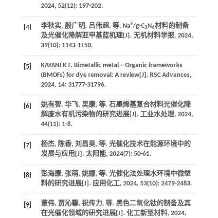
2024
,
52
(12): 197-202.
+
李秋实, 殷广明, 吕伟超,
等
. Na
/g-C
N
材料的制备
[4]
3
4
及光催化降解亚甲基蓝机理[J].
无机材料学报
,
2024
,
39
(10): 1143-1150.
KAYANI
K F
. Bimetallic metal—Organic frameworks
[5]
(BMOFs) for dye removal: A review[J].
RSC Advances
,
2024
,
14
: 31777-31796.
姚有智, 华飞, 吴康,
等
. 石墨烯基复合材料光催化降
[6]
解废水有机污染物的研究进展[J].
工业水处理
,
2024
,
44
(11): 1-8.
杨杰, 陈香, 刘昌昊,
等
. 光催化技术在能源环境中的
[7]
发展与应用[J].
太阳能
,
2024
(7): 50-61.
彭海康, 张萌, 姚娜,
等
. 光催化法处理水环境中微塑
[8]
料的研究进展[J].
应用化工
,
2024
,
53
(10): 2479-2483.
董伟, 贾沁馨, 祝传力,
等
. 黑色二氧化钛的制备及其
[9]
在光催化领域的研究进展[J].
化工新型材料
,
2024
,