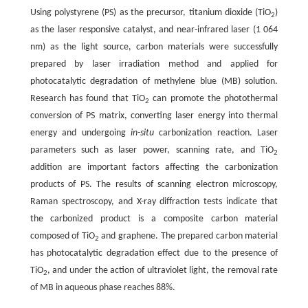
Using polystyrene (PS) as the precursor, titanium dioxide (TiO
)
2
as the laser responsive catalyst, and near-infrared laser (1 064
nm) as the light source, carbon materials were successfully
prepared by laser irradiation method and applied for
photocatalytic degradation of methylene blue (MB) solution.
Research has found that TiO
can promote the photothermal
2
conversion of PS matrix, converting laser energy into thermal
energy and undergoing
in-situ
carbonization reaction. Laser
parameters such as laser power, scanning rate, and TiO
2
addition are important factors affecting the carbonization
products of PS. The results of scanning electron microscopy,
Raman spectroscopy, and X-ray diffraction tests indicate that
the carbonized product is a composite carbon material
composed of TiO
and graphene. The prepared carbon material
2
has photocatalytic degradation effect due to the presence of
TiO
, and under the action of ultraviolet light, the removal rate
2
of MB in aqueous phase reaches 88%.