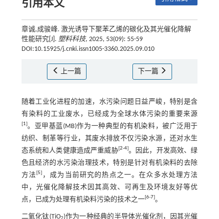
引用本文
章诚,成骏峰. 激光诱导下聚苯乙烯的碳化及其光催化降解
性能研究[J].
塑料科技
, 2025, 53(09): 55-59
DOI:10.15925/j.cnki.issn1005-3360.2025.09.010
上一篇
下一篇
随着工业化进程的加速，水污染问题日益严峻，特别是含
有染料的工业废水，已经成为全球水体污染的重要来源
[
1
]
。亚甲基蓝(MB)作为一种典型的有机染料，被广泛用于
纺织、制革等行业，其废水排放不仅污染水源，还对水生
[
2
-
4
]
态系统和人类健康造成严重威胁
。因此，开发高效、绿
色且经济的水污染治理技术，特别是针对有机染料的去除
[
5
]
方法
，成为当前研究的热点之一。在众多水处理方法
中，光催化降解技术因其高效、可再生及环境友好等优
[
6
-
7
]
点，已成为处理有机染料污染的技术之一
。
二氧化钛(TiO
)作为一种经典的半导体光催化剂，因其光催
2