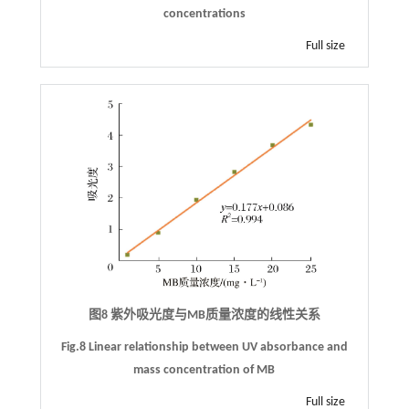
concentrations
Full size
图8 紫外吸光度与MB质量浓度的线性关系
Fig.8 Linear relationship between UV absorbance and
mass concentration of MB
Full size