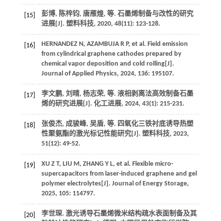
彭博, 陈梓钧, 唐雁煌,
等
. 石墨烯制备与改性的研究
[15]
进展[J].
塑料科技
,
2020
,
48
(11): 123-128.
HERNANDEZ
N
,
AZAMBUJA
R P
,
et al
. Field emission
[16]
from cylindrical graphene cathodes prepared by
chemical vapor deposition and cold rolling[J].
Journal of Applied Physics
,
2024
,
136
: 195107.
李文鹏, 刘晴, 杨志荣,
等
. 液相剥离法高效制备石墨
[17]
烯的研究进展[J].
化工进展
,
2024
,
43
(1): 215-231.
张俊杰, 成骏峰, 吴盾,
等
. 四氧化三铁衬底诱导热塑
[18]
性聚氨酯的激光标记性能研究[J].
塑料科技
,
2023
,
51
(12): 49-52.
XU
Z T
,
LIU
M
,
ZHANG
Y L
,
et al
. Flexible micro-
[19]
supercapacitors from laser-induced graphene and gel
polymer electrolytes[J].
Journal of Energy Storage
,
2025
,
105
: 114797.
李世琛. 激光诱导石墨烯微米结构疏水表面制备及其
[20]