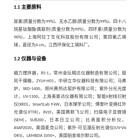
1.1 主要原料
尿素(质量分数为99%)、无水乙醇(质量分数为99%)、四十八
烷基钛酸酯偶联剂(质量分数为99%)、四环素(质量分数为
96%)，上海阿拉丁生化科技股份有限公司；聚四氟乙烯
球，直径为4 cm，江西环保化工填料厂。
1.2 仪器与设备
磁力搅拌器，85-1，常州金坛精达仪器制造有限公司；鼓
风干燥箱，ZYLH-H01，中研立华仪器科技有限公司；马弗
炉，SRD-1400，郑州赛热达窑炉有限公司；紫外分光光度
计，UV-1100，上海美普达仪器有限公司；智能X射线衍射
仪(XRD)，SmartLab 9 kW，日本理学公司；傅里叶变换红外
光谱仪(FTIR)，iN10，美国赛默飞公司；扫描电子显微镜
(SEM)，SU8200，日本日立公司；比表面积分析仪，
ASAP2020，美国麦克公司；紫外-可见漫反射光谱仪(UV-Vis
DRS)，LAMBDA 1050+，美国铂金埃尔默公司。