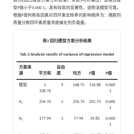
表3
为回归模型方差分析结果。从
表3
可以看出，该拟合模
型
P
值小于0.000 1，具有较高的显著性，说明该模型可靠。
根据
F
值判断各因素对四环素去除率的影响顺序为：偶联剂
质量分数四环素质量浓度催化剂负载量。
表3 回归模型方差分析结果
Tab.3 Analysis results of variance of regression model
方差来
自由
源
平方和
度
均方
F
值
P
值
模型
1
9
148.75
116.88
0.000
338.76
1
X
256.74
1
256.74
201.73
0.000
1
1
X
177.94
1
77.94
39.82
0.000
2
1