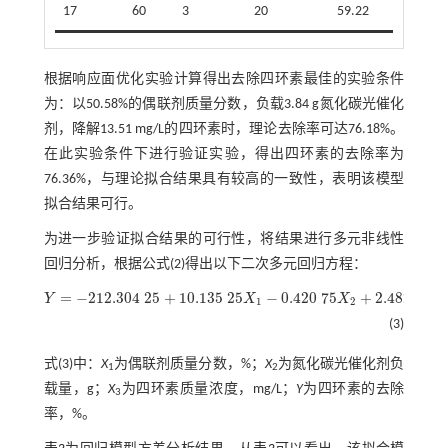
17
60
3
20
59.22
根据响应面优化实验计算得出去除四环素最佳的实验条件
为：以50.58%的偶联剂质量分数，负载3.84 g氮化碳光催化
剂，降解13.51 mg/L的四环素时，理论去除率可达76.18%。
在此实验条件下进行验证实验，得出四环素的去除率为
76.36%，与理论拟合结果具有较高的一致性，表明该模型
拟合结果可行。
为进一步验证拟合结果的可行性，将结果进行多元非线性
回归分析，根据
公式(2)
得出以下二次多元回归方程：
=
−
212.304
25
+
10.135
25
−
0.420
75
+
2.482
85
Y
X
X
X
Y
=
-
212.304
25
+
10.135
25
X
1
-
0.420
75
X
2
+
2.482
85
X
3
+
0.314
X
1
X
2
+
0.019
1
2
(3)
式(3)
中：
X
为偶联剂质量分数，%；
X
为氮化碳光催化剂负
1
2
载量，g；
X
为四环素质量浓度，mg/L；
Y
为四环素的去除
3
率，%。