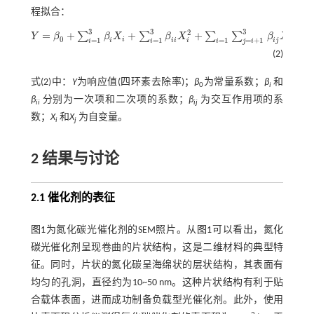
程拟合：
3
3
3
2
=
+
+
+
∑
∑
∑
∑
Y
β
β
X
β
X
β
X
X
Y
=
β
0
+
∑
i
=
1
3
β
i
X
i
+
∑
i
=
1
3
β
i
i
X
i
2
+
∑
i
=
1
∑
j
=
i
+
1
3
β
i
j
X
i
X
j
0
i
i
j
=
1
=
1
=
1
=
+
1
i
i
i
i
j
i
i
i
i
j
i
(2)
式(2)
中：
Y
为响应值(四环素去除率)；
β
为常量系数；
β
和
0
i
β
分别为一次项和二次项的系数；
β
为交互作用项的系
ii
ij
数；
X
和
X
为自变量。
i
j
2 结果与讨论
2.1 催化剂的表征
图1
为氮化碳光催化剂的SEM照片。从
图1
可以看出，氮化
碳光催化剂呈现卷曲的片状结构，这是二维材料的典型特
征。同时，片状的氮化碳呈海绵状的层状结构，其表面有
均匀的孔洞，直径约为10~50 nm。这种片状结构有利于贴
合载体表面，进而成功制备负载型光催化剂。此外，使用