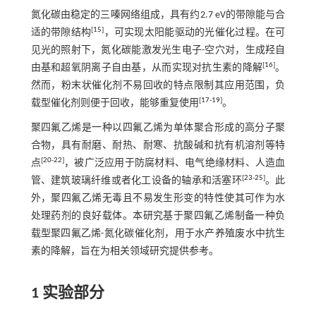
氮化碳由稳定的三嗪网络组成，具有约2.7 eV的带隙能与合
[
15
]
适的带隙结构
，可实现太阳能驱动的光催化过程。在可
见光的照射下，氮化碳能激发光生电子-空穴对，生成羟自
[
16
]
由基和超氧阴离子自由基，从而实现对抗生素的降解
。
然而，粉末状催化剂不易回收的特点限制其应用范围，负
[
17
-
19
]
载型催化剂则便于回收，能够重复使用
。
聚四氟乙烯是一种以四氟乙烯为单体聚合形成的高分子聚
合物，具有耐磨、耐热、耐寒、抗酸碱和抗有机溶剂等特
[
20
-
22
]
点
，被广泛应用于防腐材料、电气绝缘材料、人造血
[
23
-
25
]
管、建筑玻璃纤维或者化工设备的轴承和活塞环
。此
外，聚四氟乙烯无毒且不易发生形变的特性使其可作为水
处理药剂的良好载体。本研究基于聚四氟乙烯制备一种负
载型聚四氟乙烯-氮化碳催化剂，用于水产养殖废水中抗生
素的降解，旨在为相关领域研究提供参考。
1 实验部分