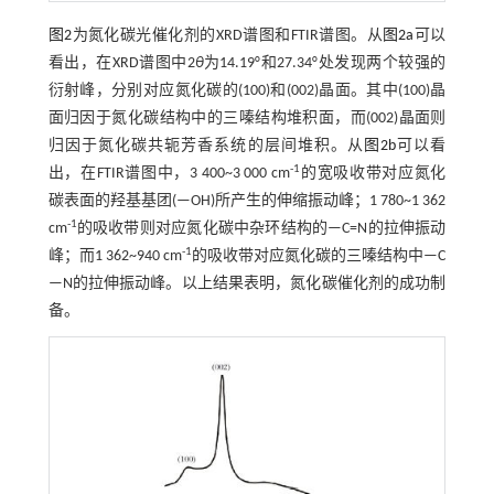
图2
为氮化碳光催化剂的XRD谱图和FTIR谱图。从
图2a
可以
看出，在XRD谱图中2
θ
为14.19°和27.34°处发现两个较强的
衍射峰，分别对应氮化碳的(100)和(002)晶面。其中(100)晶
面归因于氮化碳结构中的三嗪结构堆积面，而(002)晶面则
归因于氮化碳共轭芳香系统的层间堆积。从
图2b
可以看
-1
出，在FTIR谱图中，3 400~3 000 cm
的宽吸收带对应氮化
碳表面的羟基基团(—OH)所产生的伸缩振动峰；1 780~1 362
-1
cm
的吸收带则对应氮化碳中杂环结构的—C=N的拉伸振动
-1
峰；而1 362~940 cm
的吸收带对应氮化碳的三嗪结构中—C
—N的拉伸振动峰。以上结果表明，氮化碳催化剂的成功制
备。