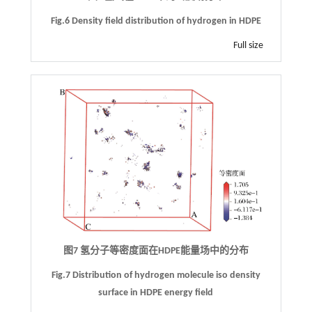
Fig.6 Density field distribution of hydrogen in HDPE
Full size
图7 氢分子等密度面在HDPE能量场中的分布
Fig.7 Distribution of hydrogen molecule iso density
surface in HDPE energy field