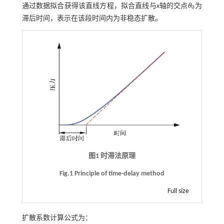
通过数据拟合获得该直线方程，拟合直线与
x
轴的交点
θ
为
θ
0
0
滞后时间，表示在该段时间内为非稳态扩散。
图1 时滞法原理
Fig.1 Principle of time-delay method
Full size
扩散系数计算公式为：