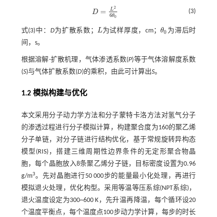
2
L
=
(3)
D
D
=
L
2
6
θ
0
6
θ
0
式(3)
中：
D
为扩散系数；
L
为试样厚度，cm；
θ
为滞后时
L
θ
0
0
间，s。
根据溶解-扩散机理，气体渗透系数(
P
)等于气体溶解度系数
(
S
)与气体扩散系数(
D
)的乘积，由此可计算出
S
。
1.2 模拟构建与优化
本文采用分子动力学方法和分子蒙特卡洛方法对氢气分子
的渗透过程进行分子模拟计算，构建聚合度为160的聚乙烯
分子单链，对分子链进行结构优化，基于常规旋转异构态
模型(RIS)，搭建三维周期性边界条件的无定形聚合物晶
胞，每个晶胞放入8条聚乙烯分子链，目标密度设置为0.96
3
g/m
。先对晶胞进行50 000步的能量最小化处理，再进行
模拟退火处理，优化构型。采用等温等压系综(NPT系综)，
退火温度设定为300~600 K，先升温再降温，每个循环设20
个温度平衡点，每个温度点100步动力学计算，每步的时长