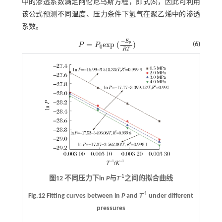
中的渗透系数满足阿伦尼乌斯方程，即
式(6)
，因此可利用
该公式预测不同温度、压力条件下氢气在聚乙烯中的渗透
系数。
−
E
p
=
e
x
p
(
)
(6)
P
P
P
=
P
0
e
x
p
(
-
E
p
R
T
)
0
R
T
-1
图12 不同压力下ln
P
与
T
之间的拟合曲线
-1
Fig.12 Fitting curves between ln
P
and
T
under different
pressures