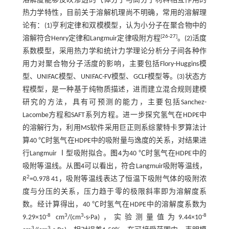
溶解度能够反映渗透的气体分子与高分子材料相互作用的
热力学特性，目前关于溶解机理尚不明确，常用的溶解理
论有：(1)亨利定律和双模模型，认为小分子在聚合物中的
[
26
-
27
]
溶解符合Henry定律和Langmuir定律吸附方程
。(2)活度
系数模型，采用热力学和统计力学理论分析分子间各种作
用力对聚合物分子活度的影响，主要包括Flory-Huggins模
型、UNIFAC模型、UNIFAC-FV模型、GCLF模型等。(3)状态方
程模型，是一种基于纯物质描述，进而建立混合规则建模
研究的方法，具有可预测的能力，主要包括Sanchez-
Lacombe方程和SAFT系列方程。进一步探究氢气在HDPE中
的溶解行为，利用MS软件采用巨正则系综蒙特卡罗算法计
算40 ℃时氢气在HDPE中的吸附量与逸度的关系，对结果进
行Langmuir Ⅰ型吸附拟合。
图4
为40 ℃时氢气在HDPE中的
吸附等温线。从
图4
可以看出，符合Langmuir吸附等温线，
2
R
=0.978 41，吸附等温线表达了恒温下吸附气体的吸附浓
度与分压的关系，压力趋于零的极限斜率即为溶解度系
数。经计算得出，40 ℃时氢气在HDPE中的溶解度系数为
-8
3
3
-8
9.29×10
cm
/(cm
·s·Pa)，实验测量值为9.44×10
3
3