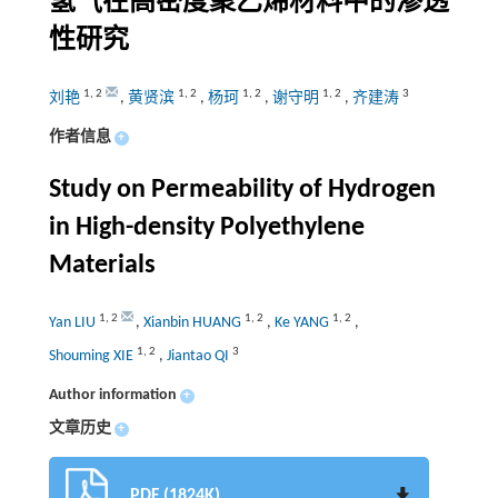
氢气在高密度聚乙烯材料中的渗透
性研究
1
,
2
1
,
2
1
,
2
1
,
2
3
刘艳
,
黄贤滨
,
杨珂
,
谢守明
,
齐建涛
作者信息
+
Study on Permeability of Hydrogen
in High-density Polyethylene
Materials
1
,
2
1
,
2
1
,
2
Yan LIU
,
Xianbin HUANG
,
Ke YANG
,
1
,
2
3
Shouming XIE
,
Jiantao QI
Author information
+
文章历史
+
PDF (1824K)