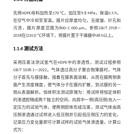
先将HDPE母料加热至170 ℃，加压至9.8 MPa，保温0.5 h，
在空气中冷却至室温。膜片应厚度均匀，无褶皱、针孔和
污渍，膜片厚度范围为800~1 000 μm。参照GB/T 2918—
2018在(23±2) ℃环境下，将膜片置于干燥器中48 h以上。
1.1.4 测试方法
采用压差法测试氢气在HDPE中的渗透性，测试过程参照
GB/T 1038.1—2022。气体透过高分子聚合物薄膜时，气体
分子首先与膜接触，接着在膜表面溶解，从而在膜两侧表
面产生浓度梯度，使气体分子在膜内扩散，到达膜的另一
侧从表面解析。恒体积法测试原理为：用试样将恒定体积
的渗透腔隔成两个独立的空间，向其中一侧(高压侧)充入一
定压力的试验气体，使两侧腔体形成压差，测试气体由高
压侧渗透通过试样进入低压侧并引起低压侧压力的变化，
记录压力变化量即可计算试样的试验气体渗透量，计算公
式为：