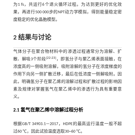
为1 fs，共运行6个退火循环过程。为达到更好的优化效
果，再进行500 000步的NPT动力学模拟，得到能量稳定密
度稳定的优化晶胞模型。
2 结果与讨论
气体分子在聚合物材料中的渗透过程通常分为溶解、扩
[
22
-
23
]
散、解吸3个阶段
，即氢分子与聚乙烯表面接触，在
浓度高的一侧吸附溶解，吸附溶解的氢分子在浓度梯度的
作用下向另一侧扩散迁移，最后在低浓度一侧解吸附。因
此，明确氢分子在聚乙烯的溶解过程和扩散过程的影响因
素及规律对掌握氢气在聚乙烯中的渗透行为具有重要意
义。
2.1 氢气在聚乙烯中溶解过程分析
根据GB/T 34903.1—2017，HDPE的最高运行温度一般不超
过60 ℃，因此试验温度选取30~60 ℃。