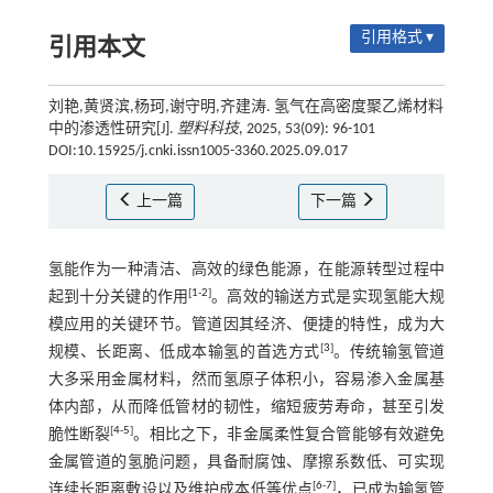
引用格式 ▾
引用本文
刘艳,黄贤滨,杨珂,谢守明,齐建涛. 氢气在高密度聚乙烯材料
中的渗透性研究[J].
塑料科技
, 2025, 53(09): 96-101
DOI:10.15925/j.cnki.issn1005-3360.2025.09.017
上一篇
下一篇
氢能作为一种清洁、高效的绿色能源，在能源转型过程中
[
1
-
2
]
起到十分关键的作用
。高效的输送方式是实现氢能大规
模应用的关键环节。管道因其经济、便捷的特性，成为大
[
3
]
规模、长距离、低成本输氢的首选方式
。传统输氢管道
大多采用金属材料，然而氢原子体积小，容易渗入金属基
体内部，从而降低管材的韧性，缩短疲劳寿命，甚至引发
[
4
-
5
]
脆性断裂
。相比之下，非金属柔性复合管能够有效避免
金属管道的氢脆问题，具备耐腐蚀、摩擦系数低、可实现
[
6
-
7
]
连续长距离敷设以及维护成本低等优点
，已成为输氢管