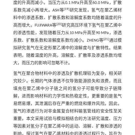
度的升高而减小，当压力从0.1 MPa升高至60.0 MPa，扩散
[
19
]
系数先减小再增大。ASH等
研究发现，氢气在聚乙烯材
料中的渗透系数、扩散系数和溶解度系数均随着温度的升
[
20
]
高而增大。FUJIWARA等
研究高压环境下氢气在聚乙烯中
的渗透性能，发现随着压力从10 MPa升高至90 MPa，渗透
[
21
]
系数、扩散系数和溶解度系数均减小。ZHENG等
通过模
拟研究氢气在无定形聚乙烯中的溶解度与扩散特性。结果
表明，随着温度的升高，溶解度、扩散率及渗透系数均增
大，而压力的影响可忽略不计。
氢气在聚合物材料中的渗透及扩散机理较为复杂，相关研
究较少。长期的气体渗透不仅导致能源损失和浪费，而且
填充在聚乙烯中分子链之间的氢分子可能导致分子链降
解，进而影响材料的力学性和热稳定性，更重要的是氢气
易燃易爆，其泄漏后存在严重的燃烧和爆炸风险。因此，
氢气的渗透行为对非金属复合材料输氢管线的安全性至关
重要。本文采用试验与模拟相结合的方法研究温度、压力
等因素对氢分子在聚乙烯中的运动、溶解、扩散和渗透的
影响，探讨氢气在聚乙烯材料中的渗透过程行为，旨在为