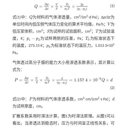
Δ
p
24
T
V
=
×
×
×
0
(1)
Q
Q
=
Δ
p
Δ
t
×
V
S
×
T
0
p
0
T
×
24
(
p
1
-
p
2
)
Δ
(
−
)
p
T
S
t
p
p
0
1
2
3
2
式(1)
中：
Q
为材料的气体渗透量，cm
/(m
∙d∙Pa)；Δ
p
/Δ
t
为
Q
单位时间内低压侧气体压力变化的算术平均值，Pa/h；
V
为
V
3
2
低压室体积，cm
；
S
为试样的试验面积，cm
；
T
为试验温
S
T
−
度，K；
p
p
为试样两侧的压差，Pa；
T
为标准状态下
p
1
-
p
2
T
0
0
1
2
5
的温度，273.15 K；
p
为标准状态下的温压力，1.013 3×10
p
0
0
Pa。
气体透过高分子膜的能力大小用渗透系数表示，其计算公
式为：
Δ
p
T
−
9
V
d
=
×
×
×
=
1.157
4
×
10
×
0
P
Q
d
P
=
Δ
p
Δ
t
×
V
S
×
T
0
p
0
T
×
d
(
p
1
-
p
2
)
=
1.157
4
×
10
-
9
Q
×
d
Δ
(
−
)
p
T
S
t
p
p
0
1
2
(2)
3
2
式(2)
中：
P
为材料的气体渗透系数，cm
∙cm/(cm
∙s∙Pa)；
d
P
d
为试样厚度，cm。
扩散系数采用时滞法计算，
图1
为时滞法原理。从
图1
可以
看出，当渗透达到稳态时，压力与时间呈正线性关系，可