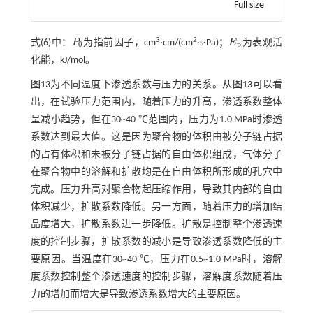
Full size
3
2
式(6)
中：
P
为指前因子，cm
·cm/(cm
·s·Pa)；
E
为表观活
P
0
E
p
0
p
化能，kJ/mol。
图13
为不同温度下渗透系数与压力的关系。从
图13
可以看
出，在试验压力范围内，随着压力的升高，渗透系数整体
呈减小趋势，但在30~40 ℃范围内，压力为1.0 MPa时渗透
系数达到最大值。这是因为聚合物的体积由被分子链占据
的占有体积和未被分子链占据的自由体积组成，气体分子
在聚合物中的溶解和扩散均是在自由体积所形成的孔穴中
完成。压力升高对聚合物起压缩作用，导致其内部的自由
体积减少，扩散系数降低。另一方面，随着压力的增加结
晶度增大，扩散系数进一步降低。扩散是控制整个渗透速
度的控制步骤，扩散系数的减小是导致渗透系数降低的主
要原因。当温度在30~40 ℃，压力在0.5~1.0 MPa时，溶解
度系数控制整个渗透速度的控制步骤，溶解度系数随着压
力的增加而增大是导致渗透系数增大的主要原因。