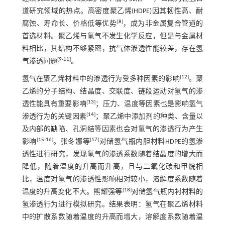
道研究领域的热点。高密度聚乙烯(HDPE)因其韧性高、耐
[
8
]
腐蚀、寿命长、价格低等优势
，成为非金属复合管道的
首选材料。聚乙烯与氢气不发生化学反应，但是与金属材
料相比，其结构不够紧密，抗气体渗透性能较差，存在氢
[
9
-
11
]
气渗透问题
。
[
12
]
氢气在聚乙烯材料中的渗透行为受多种因素的影响
。聚
乙烯的分子结构、结晶度、交联度、链段运动对氢气的渗
[
13
]
透性能具有重要影响
；压力、温度等因素也是影响氢气
[
14
]
渗透行为的关键因素
；聚乙烯中添加剂的种类、含量以
及内部的缺陷、孔洞结等因素也会对氢气的渗透行为产生
[
15
-
16
]
[
17
]
影响
。张冬娜等
对储氢气瓶内胆材料HDPE的氢渗
透性进行研究，发现氢气的渗透系数随着结晶度的增大而
降低，随着温度的升高而升高，且与二氧化碳和甲烷相
比，温度对氢气的渗透性影响相对较小，溶解度系数随着
[
18
]
温度的升高变化不大。熊耀强等
对储氢气瓶内衬材料的
氢渗透行为进行模拟研究。结果表明：氢气在聚乙烯材料
中的扩散系数随着温度的升高而增大，溶解度系数随着温