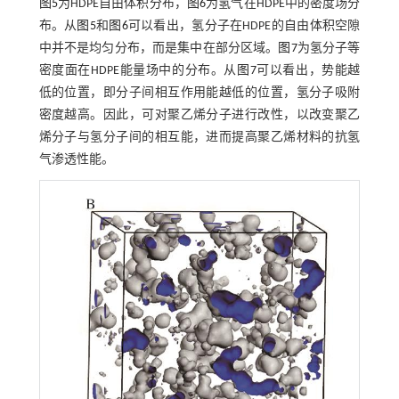
图5
为HDPE自由体积分布，
图6
为氢气在HDPE中的密度场分
布。从
图5
和
图6
可以看出，氢分子在HDPE的自由体积空隙
中并不是均匀分布，而是集中在部分区域。
图7
为氢分子等
密度面在HDPE能量场中的分布。从
图7
可以看出，势能越
低的位置，即分子间相互作用能越低的位置，氢分子吸附
密度越高。因此，可对聚乙烯分子进行改性，以改变聚乙
烯分子与氢分子间的相互能，进而提高聚乙烯材料的抗氢
气渗透性能。