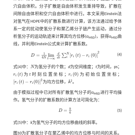
穴自由体积。分子扩散是自由体积发生重排导致，扩散在
间隙自由体积和空穴自由体积中进行。本文采用Einstein法
对氢气在HDPE中的扩散系数进行计算，该方法通过给予体
系一定的扰动使氢分子和聚乙烯分子链产生运动，通过分
析氢分子的运动轨迹来计算其均方位移(
α
)，获得
α
曲
MSD
MSD
线，并利用Einstein公式来计算扩散系数。
2
1
N
d
=
l
i
m
[
(
)
−
(
0
)
]
(4)
∑
D
r
t
r
D
=
1
6
N
l
i
m
t
→
∞
d
d
t
∑
i
N
[
r
i
t
-
r
i
0
]
2
i
i
6
i
N
d
t
→
∞
t
式(4)
中：
N
为氢分子的个数；
d
为空间维度；
t
为时间，ps；
N
(
)
(
0
)
r
t
为
t
时刻位置坐标；
r
为初始位置坐标；
r
i
t
r
i
0
i
i
2
[
(
)
−
(
0
)
]
2
r
t
r
为均方位移，Å
。
[
r
i
t
-
r
i
0
]
2
i
i
由于模拟过程中已对所有扩散氢气分子的
α
进行平均操
MSD
作。氢气分子的扩散系数的计算方法可简化为：
k
=
D
(5)
D
=
k
6
6
式(5)
中：
k
为氢气分子的均方位移曲线的斜率。
图10
为扩散氢分子在聚乙烯中的均方位移与时间的关系。