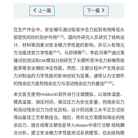
上一篇
下一篇
在生产作业中，安全帽可通过吸收冲击力起到有效降低头
[
1
-
3
]
部受伤风险的防护作用
。国内外研究人员研究了结构设
计、材料等因素对安全帽力学性能的影响，并引入有限元
[
4
-
6
]
[
7
]
[
8
]
方法描述其力学性能
。马舒琪等
、李启月等
通过落
锤试验测试和CAE模拟分别研究了头模所受冲击力和帽壳吸
能率等安全帽抗冲击性能。然而，注塑过程中产生残余应
力对制品的力学性能的影响也较为显著，通常认为注塑件
[
9
-
10
]
的残余应力是热残余应力与流动残余应力的叠加
。
本文首先使用Moldex3D软件进行注塑模拟，以熔体温度、
模具温度、保压时间、保压压力为优化变量，热残余应力
和流动残余应力为优化目标，设计四因素三水平正交试验
得出最佳工艺参数组合。随后，将优化方案模拟得出的残
余应力、缝合线等注塑信息导入Abaqus中进行注塑-结构耦
合分析，建立安全帽力学性能测试系统模型，在此结构模