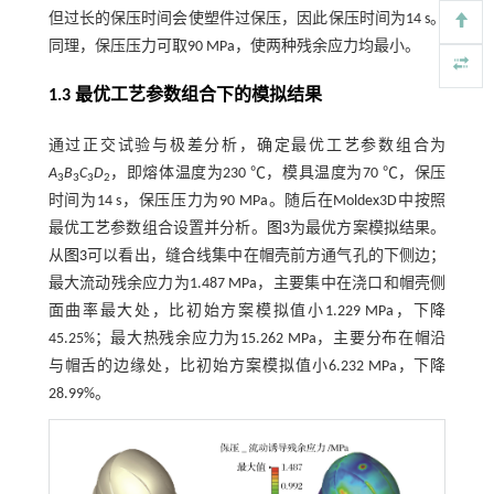
但过长的保压时间会使塑件过保压，因此保压时间为14 s。
同理，保压压力可取90 MPa，使两种残余应力均最小。
1.3 最优工艺参数组合下的模拟结果
通过正交试验与极差分析，确定最优工艺参数组合为
A
B
C
D
，即熔体温度为230 ℃，模具温度为70 ℃，保压
3
3
3
2
时间为14 s，保压压力为90 MPa。随后在Moldex3D中按照
最优工艺参数组合设置并分析。
图3
为最优方案模拟结果。
从
图3
可以看出，缝合线集中在帽壳前方通气孔的下侧边；
最大流动残余应力为1.487 MPa，主要集中在浇口和帽壳侧
面曲率最大处，比初始方案模拟值小1.229 MPa，下降
45.25%；最大热残余应力为15.262 MPa，主要分布在帽沿
与帽舌的边缘处，比初始方案模拟值小6.232 MPa，下降
28.99%。