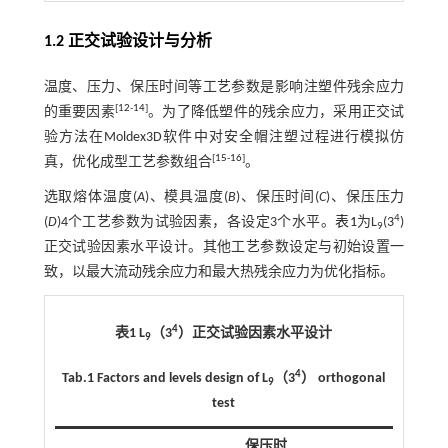
1.2 正交试验设计与分析
温度、压力、保压时间等工艺参数是影响注塑件残余应力
[
12
-
14
]
的重要因素
。为了降低塑件的残余应力，采用正交试
验方法在Moldex3D软件中对安全帽注塑过程进行模拟仿
[
15
-
16
]
真，优化成型工艺参数组合
。
选取熔体温度(
A
)、模具温度(
B
)、保压时间(
C
)、保压压力
4
(
D
)4个工艺参数为试验因素，各设定3个水平。
表1
为L
(3
)
9
正交试验因素水平设计。其他工艺参数设定与初始设置一
致，以最大流动残余应力和最大热残余应力为优化指标。
4
表1 L
（3
）正交试验因素水平设计
9
4
Tab.1 Factors and levels design of L
（3
） orthogonal
9
test
保压时