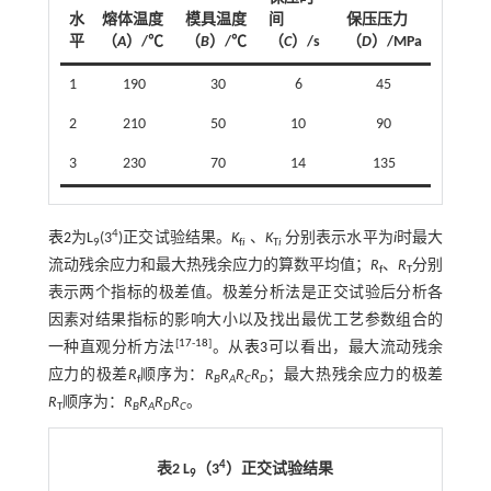
水
熔体温度
模具温度
间
保压压力
平
（
A
）/℃
（
B
）/℃
（
C
）/s
（
D
）/MPa
1
190
30
6
45
2
210
50
10
90
3
230
70
14
135
4
表2
为L
(3
)正交试验结果。
K
、
K
分别表示水平为
i
时最大
9
f
i
T
i
流动残余应力和最大热残余应力的算数平均值；
R
、
R
分别
f
T
表示两个指标的极差值。极差分析法是正交试验后分析各
因素对结果指标的影响大小以及找出最优工艺参数组合的
[
17
-
18
]
一种直观分析方法
。从
表3
可以看出，最大流动残余
应力的极差
R
顺序为：
R
R
R
R
；最大热残余应力的极差
f
B
A
C
D
R
顺序为：
R
R
R
R
。
T
B
A
D
C
4
表2 L
（3
）正交试验结果
9