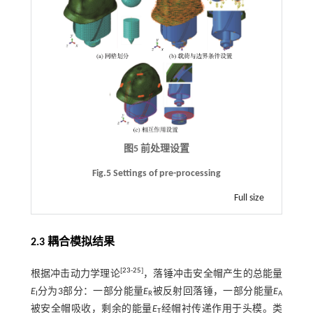
图5 前处理设置
Fig.5 Settings of pre-processing
Full size
2.3 耦合模拟结果
[
23
-
25
]
根据冲击动力学理论
，落锤冲击安全帽产生的总能量
E
分为3部分：一部分能量
E
被反射回落锤，一部分能量
E
I
R
A
被安全帽吸收，剩余的能量
E
经帽衬传递作用于头模。类
T