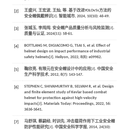
王盛兴, 王宏波, 王灿,
等
. 基于改进YOLOv5s方法的
[2]
安全帽佩戴辨识[J].
智能城市
,
2024
,
10
(10): 46-49.
张城玉, 李闯闯. 安全帽产品质量分析与风险监测[J].
[3]
质量与认证
,
2024
(11): 58-61.
BOTTLANG
M
,
DIGIACOMO
G
,
TSAI
S
,
et al
. Effect of
[4]
helmet design on impact performance of industrial
safety helmets[J].
Heliyon
,
2022
,
8
(8): e09962.
鞠欣亮. 有限元在安全帽设计中的应用[J].
中国安全
[5]
生产科学技术
,
2012
,
8
(7): 143-147.
STEPHEN
C
,
SHIVAMURTHY
B
,
SELVAM
R
,
et al
. Design
[6]
and finite element study of Kevlar based combat
helmet for protection against high-velocity
impacts[J].
Materials Today: Proceedings
,
2022
,
56
:
3636-3641.
马舒琪, 蔡嗣经, 时训先. 冲击载荷作用下工业安全帽
[7]
防护性能研究[J].
中国安全科学学报
,
2014
,
24
(10):