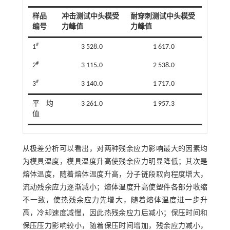
样品
冲击测试中头模受
耐穿刺测试中头模受
编号
力峰值
力峰值
#
1
3 528.0
1 617.0
#
2
3 115.0
2 538.0
#
3
3 140.0
1 717.0
平均
3 261.0
1 957.3
值
从极差分析可以看出，对两种残余应力影响最大的因素均
为模具温度，模具温度升高使残余应力明显降低；其次是
熔体温度，随着熔体温度升高，分子链段取向程度增大，
流动残余应力逐渐减小；熔体温度升高使塑件各部分收缩
不一致，使热残余应力先增大，随着熔体温度进一步升
高，冷却速度减慢，因此热残余应力后减小；保压时间和
保压压力影响较小，随着保压时间增加，残余应力减小，