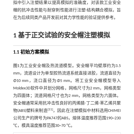
拟中引入注塑结果以提高模拟的准确度，对该款工业安全
帽的抗冲击性能与耐穿刺性能进行注塑-结构耦合模拟，旨
在为后续同类产品开发前对其力学性能的验证提供参考。
1 基于正交试验的安全帽注塑模拟
1.1 初始方案模拟
图1
为工业安全帽及热流道模型。安全帽平均壁厚约为3.5
mm，流道设计为单型腔热流道系统直接进胶，流道直径为
Φ
10 mm，浇口直径为
Φ
5 mm。将工业安全帽模型导入
Moldex3D软件中并划分网格，网格尺寸为2 mm，网格类型
为四面体；流道网格尺寸也为2 mm，网格类型为六面体。
安全帽通常采用抗冲击性良好的丙烯腈-丁二烯-苯乙烯共聚
[
11
]
物(ABS)塑料来制造
，因此在注塑模拟中材料选用CHIMEI
公司生产的牌号为PA747的ABS，熔体温度推荐范围190~230
℃，模具温度推荐范围30~70 ℃。