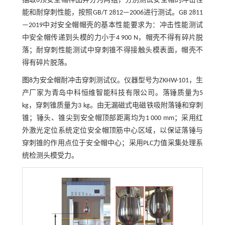
抽取6顶安全帽样品并分为两组，分别测试安全帽的冲击性
能和耐穿刺性能，按照GB/T 2812—2006进行测试。GB 2811
—2019中对安全帽帽壳的基本性能要求为：冲击性能测试
中安全帽传递到头模的力小于4 900 N，帽壳不得有碎片脱
落；耐穿刺性能测试中穿刺锥不得接触头模表面，帽壳不
得有碎片脱落。
图8
为安全帽耐冲击穿刺测试仪。仪器型号为ZKHW-101，生
产厂家为青岛中科恒维智能科技有限公司。落锤质量为5
kg，穿刺锥质量为3 kg。由无漏磁式电磁铁吸附落锤和穿刺
锥；锤头、锥尖到安全帽顶部距离均为1 000 mm；采用红
外激光定位系统定位安全帽顶筋中心区域，以保证落锤与
穿刺锥的作用点位于安全帽中心；采用PLC力值采集处理系
统检测头模受力。