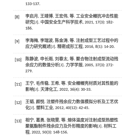
133-137.
李启月, 王靖博, 王宏伟,
等
. 工业安全帽抗冲击性能
[8]
研究[J].
中国安全生产科学技术
,
2021
,
17
(3): 182-
186.
李海梅, 李瑞波, 陈金涛,
等
. 注射成型工艺过程中的
[9]
应力研究概述[J].
精密成形工程
,
2016
,
8
(1): 14-20.
陈静波, 申长雨, 刘春太,
等
. 聚合物注射成型流动残
[10]
余应力的数值分析[J].
力学学报
,
2005
,
37
(3): 272-
279.
王宁, 毛传稳, 王希,
等
. 安全帽帽壳材质对其性能的
[11]
影响[J].
天津化工
,
2022
,
36
(4): 30-33.
王韬, 颜悦. 注塑件残余应力数值模拟分析及工艺优
[12]
化[J].
塑料工业
,
2012
,
40
(12): 42-45.
相宁, 葛勇, 张晓雯,
等
. 熔体温度对注射成型热塑性
[13]
聚氨酯制件残余应力及外形精度的影响[J].
材料工
程
,
2022
,
50
(3): 148-156.