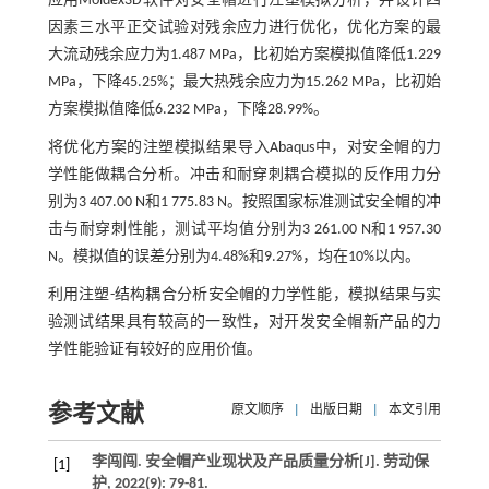
应用Moldex3D软件对安全帽进行注塑模拟分析，并设计四
因素三水平正交试验对残余应力进行优化，优化方案的最
大流动残余应力为1.487 MPa，比初始方案模拟值降低1.229
MPa，下降45.25%；最大热残余应力为15.262 MPa，比初始
方案模拟值降低6.232 MPa，下降28.99%。
将优化方案的注塑模拟结果导入Abaqus中，对安全帽的力
学性能做耦合分析。冲击和耐穿刺耦合模拟的反作用力分
别为3 407.00 N和1 775.83 N。按照国家标准测试安全帽的冲
击与耐穿刺性能，测试平均值分别为3 261.00 N和1 957.30
N。模拟值的误差分别为4.48%和9.27%，均在10%以内。
利用注塑-结构耦合分析安全帽的力学性能，模拟结果与实
验测试结果具有较高的一致性，对开发安全帽新产品的力
学性能验证有较好的应用价值。
参考文献
原文顺序
|
出版日期
|
本文引用
李闯闯. 安全帽产业现状及产品质量分析[J].
劳动保
[1]
护
,
2022
(9): 79-81.