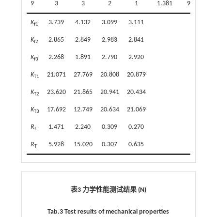
9
3
3
2
1
1.381
9.878
K
3.739
4.132
3.099
3.111
f1
K
2.865
2.849
2.983
2.841
f2
K
2.268
1.891
2.790
2.920
f3
K
21.071
27.769
20.808
20.879
T1
K
23.620
21.865
20.941
20.434
T2
K
17.692
12.749
20.634
21.069
T3
R
1.471
2.240
0.309
0.270
f
R
5.928
15.020
0.307
0.635
T
表3 力学性能测试结果 (N)
Tab.3 Test results of mechanical properties