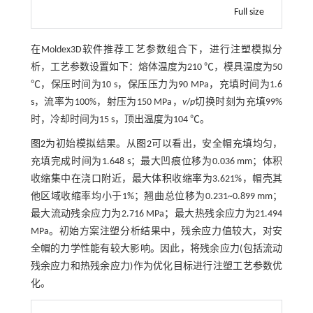
Full size
在Moldex3D软件推荐工艺参数组合下，进行注塑模拟分
析，工艺参数设置如下：熔体温度为210 ℃，模具温度为50
℃，保压时间为10 s，保压压力为90 MPa，充填时间为1.6
s，流率为100%，射压为150 MPa，
v
/
p
切换时刻为充填99%
时，冷却时间为15 s，顶出温度为104 ℃。
图2
为初始模拟结果。从
图2
可以看出，安全帽充填均匀，
充填完成时间为1.648 s；最大凹痕位移为0.036 mm；体积
收缩集中在浇口附近，最大体积收缩率为3.621%，帽壳其
他区域收缩率均小于1%；翘曲总位移为0.231~0.899 mm；
最大流动残余应力为2.716 MPa；最大热残余应力为21.494
MPa。初始方案注塑分析结果中，残余应力值较大，对安
全帽的力学性能有较大影响。因此，将残余应力(包括流动
残余应力和热残余应力)作为优化目标进行注塑工艺参数优
化。