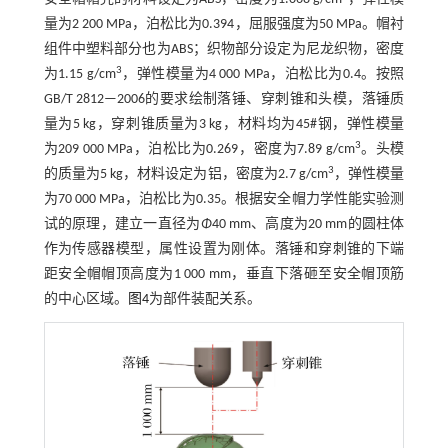
量为2 200 MPa，泊松比为0.394，屈服强度为50 MPa。帽衬
组件中塑料部分也为ABS；织物部分设定为尼龙织物，密度
3
为1.15 g/cm
，弹性模量为4 000 MPa，泊松比为0.4。按照
GB/T 2812—2006的要求绘制落锤、穿刺锥和头模，落锤质
量为5 kg，穿刺锥质量为3 kg，材料均为45#钢，弹性模量
3
为209 000 MPa，泊松比为0.269，密度为7.89 g/cm
。头模
3
的质量为5 kg，材料设定为铝，密度为2.7 g/cm
，弹性模量
为70 000 MPa，泊松比为0.35。根据安全帽力学性能实验测
试的原理，建立一直径为
Φ
40 mm、高度为20 mm的圆柱体
作为传感器模型，属性设置为刚体。落锤和穿刺锥的下端
距安全帽帽顶高度为1 000 mm，垂直下落砸至安全帽顶筋
的中心区域。
图4
为部件装配关系。