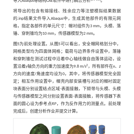
导入Abaqus等结构CAE软件中进行耦合分析
。
将导出的包含有熔接线、残余应力等注塑模拟结果数据
的.inp结果文件导入Abaqus中，生成其他部件的有限元网
格，指定各部件的单元尺寸：帽衬组件为3 mm，头模、落
锤、穿刺锥均为10 mm，传感器模型为2 mm。
图5
为前处理设置。从
图5
可以看出，安全帽网格划分中，
网格类型均为四面体网格；载荷与边界条件设置中，落锤
和穿刺锥在测试过程中沿着中心轴线做自由落体运动，设
2
置沿着
y
轴负方向的重力加速度为9.8 m/s
，所有部件在
x
、
z
方向的速度/角速度均设为0，其中，将传感器模型完全固
定；相互作用设置中，帽壳内部安装槽与对应的帽衬固定
块表面分别设置结点区域-表面接触，下颏带与头模、头模
与传感器模型之间分别设置表面-表面接触，将传感器下表
面的圆心设为参考点
RP
，作为反作用力的测量点。前处理
完成后，创建分析作业并提交计算。