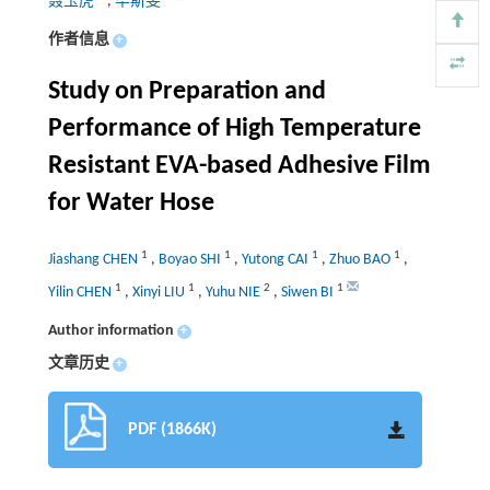
聂玉虎
,
毕斯雯
作者信息
+
Study on Preparation and
Performance of High Temperature
Resistant EVA-based Adhesive Film
for Water Hose
1
1
1
1
Jiashang CHEN
,
Boyao SHI
,
Yutong CAI
,
Zhuo BAO
,
1
1
2
1
Yilin CHEN
,
Xinyi LIU
,
Yuhu NIE
,
Siwen BI
Author information
+
文章历史
+
PDF (1866K)