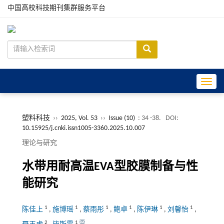
中国高校科技期刊集群服务平台
Toggle
塑料科技
››
2025, Vol. 53
››
Issue (10)
: 34 -38.
DOI:
10.15925/j.cnki.issn1005-3360.2025.10.007
理论与研究
水带用耐高温EVA型胶膜制备与性
能研究
1
1
1
1
1
1
陈佳上
,
施博瑶
,
蔡雨彤
,
鲍卓
,
陈伊琳
,
刘馨怡
,
2
1