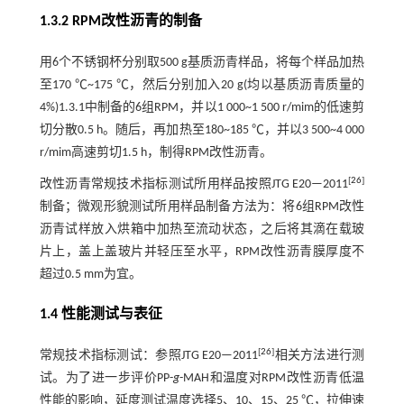
1.3.2 RPM改性沥青的制备
用6个不锈钢杯分别取500 g基质沥青样品，将每个样品加热
至170 ℃~175 ℃，然后分别加入20 g(均以基质沥青质量的
4%)1.3.1中制备的6组RPM，并以1 000~1 500 r/mim的低速剪
切分散0.5 h。随后，再加热至180~185 ℃，并以3 500~4 000
r/mim高速剪切1.5 h，制得RPM改性沥青。
[
26
]
改性沥青常规技术指标测试所用样品按照JTG E20—2011
制备；微观形貌测试所用样品制备方法为：将6组RPM改性
沥青试样放入烘箱中加热至流动状态，之后将其滴在载玻
片上，盖上盖玻片并轻压至水平，RPM改性沥青膜厚度不
超过0.5 mm为宜。
1.4 性能测试与表征
[
26
]
常规技术指标测试：参照JTG E20—2011
相关方法进行测
试。为了进一步评价PP-
g
-MAH和温度对RPM改性沥青低温
性能的影响，延度测试温度选择5、10、15、25 ℃，拉伸速