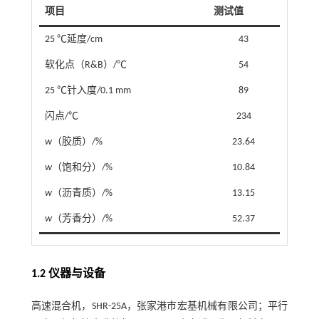
项目
测试值
25 ℃延度/cm
43
软化点（R&B）/℃
54
25 ℃针入度/0.1 mm
89
闪点/℃
234
w
（胶质）/%
23.64
w
（饱和分）/%
10.84
w
（沥青质）/%
13.15
w
（芳香分）/%
52.37
1.2 仪器与设备
高速混合机，SHR-25A，张家港市宏基机械有限公司；平行