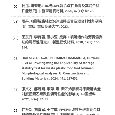
杨昆. 增塑剂ATBC与LDPE复合改性沥青及其混合料
[20]
性能研究[J].
新型建筑材料
,
2020
,
47
(11): 89-93.
周丹. PE裂解蜡辅助泡沫温拌沥青及混合料性能研究
[21]
[D]. 重庆: 重庆交通大学,
2023
.
王东升, 李传强, 袁小亚. 废弃PE裂解蜡作为沥青温拌
[22]
剂的可行性研究[J].
新型建筑材料
,
2020
,
47
(5): 150-
154.
HAJI SEYED JAVADI
N
,
HAJIMOHAMMADI
A
,
HEYDARI
[23]
S
,
et al
. Investigating the applicability of storage
stability test for waste plastic modified bitumen:
Morphological analyses[J].
Construction and
Building Materials
,
2024
,
441
: 137451.
张文才, 郝晓刚, 李萍,
等
. 聚乙烯接枝马来酸酐含量
[24]
对废旧聚乙烯改性沥青性能的影响[J].
中国塑料
,
2022
,
36
(6): 24-31.
韩贤新, 刘喜军, 王宇威. PP/EPR/改性纤维素复合材
[25]