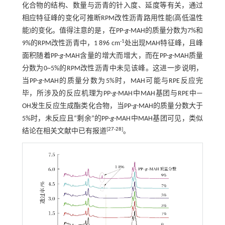
化合物的结构、数量与沥青的针入度、延度等有关，通过
相应特征峰的变化可推断RPM改性沥青路用性能(高低温性
能)的变化。值得注意的是，在PP-
g
-MAH的质量分数为7%和
-1
9%的RPM改性沥青中，1 896 cm
处出现MAH特征峰，且峰
面积随着PP-
g
-MAH含量的增大而增大，而在PP-
g
-MAH质量
分数为0~5%的RPM改性沥青中未见该峰。这进一步说明，
当PP-
g
-MAH的质量分数为5%时，MAH可能与RPE反应完
毕，所涉及的反应机理为PP-
g
-MAH中MAH基团与RPE中—
OH发生反应生成酯类化合物，当PP-
g
-MAH的质量分数大于
5%时，未反应且“剩余”的PP-
g
-MAH中MAH基团可见，类似
[
27
-
28
]
结论在相关文献中已有报道
。