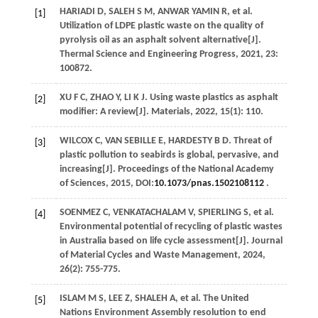
HARIADI
D
,
SALEH
S M
,
ANWAR YAMIN
R
,
et al
.
[1]
Utilization of LDPE plastic waste on the quality of
pyrolysis oil as an asphalt solvent alternative[J].
Thermal Science and Engineering Progress
,
2021
,
23
:
100872.
XU
F C
,
ZHAO
Y
,
LI
K J
. Using waste plastics as asphalt
[2]
modifier: A review[J].
Materials
,
2022
,
15
(1): 110.
WILCOX
C
,
VAN SEBILLE
E
,
HARDESTY
B D
. Threat of
[3]
plastic pollution to seabirds is global, pervasive, and
increasing[J].
Proceedings of the National Academy
of Sciences
,
2015
, DOI:
10.1073/pnas.1502108112
.
SOENMEZ
C
,
VENKATACHALAM
V
,
SPIERLING
S
,
et al
.
[4]
Environmental potential of recycling of plastic wastes
in Australia based on life cycle assessment[J].
Journal
of Material Cycles and Waste Management
,
2024
,
26
(2): 755-775.
ISLAM
M S
,
LEE
Z
,
SHALEH
A
,
et al
. The United
[5]
Nations Environment Assembly resolution to end