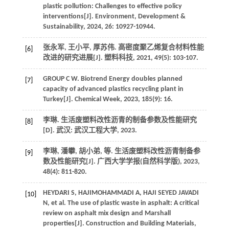
plastic pollution: Challenges to effective policy
interventions[J].
Environment
, Development &
Sustainability,
2024
,
26
: 10927-10944.
张永军, 王小平, 厚苏伟. 高密度聚乙烯复合材料性能
[6]
改进的研究进展[J].
塑料科技
,
2021
,
49
(5): 103-107.
GROUP
C W
. Biotrend Energy doubles planned
[7]
capacity of advanced plastics recycling plant in
Turkey[J].
Chemical Week
,
2023
,
185
(9): 16.
李琳. 生活废塑料改性沥青的制备参数及性能研究
[8]
[D]. 武汉: 武汉工程大学,
2023
.
李琳, 潘攀, 胡小弟,
等
. 生活废塑料改性沥青制备参
[9]
数及性能研究[J].
广西大学学报(自然科学版)
,
2023
,
48
(4): 811-820.
HEYDARI
S
,
HAJIMOHAMMADI
A
,
HAJI SEYED JAVADI
[10]
N
,
et al
. The use of plastic waste in asphalt: A critical
review on asphalt mix design and Marshall
properties[J].
Construction and Building Materials
,