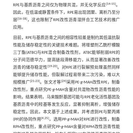
[
14
-
15
]
RPE与基质沥青之间仅为物理共混，并无化学反应
。
因此，在低温或静置条件下，RPE易出现团聚、离析乃至分
[
16
-
18
]
层
，这也限制了RPE改性沥青湿拌合工艺技术的推广
应用。
目前，RPE与基质沥青之间的相容性较差是制约其低温抗裂
性能及储存稳定性的关键技术难题。将增塑剂乙酰柠檬酸
三丁酯(ATBC)与RPE混合制备改性剂，ATBC能够削弱RPE的
分子间范德华力，提高链段滑移能力，从而显著改善改性
[
19
-
20
]
沥青的储存稳定性
。对RPE进行裂解预处理虽然同样
能够提升储存性能，但裂解过程易带来二次污染，难以大
[
21
-
23
]
[
24
]
规模推广
。张文才等
采用PE-
g
-MAH改性RPE，制备
改性剂，重点研究PE-
g
-MAH含量对共混物改性沥青性能的
影响，结果表明，马来酸酐基团可能与RPE老化活性基团及
基质沥青中的羟基等发生反应，显著抑制离析，增强储存
稳定性。因此，本文基于上述成果，并考虑到PE与聚丙烯
[
4
,
25
]
(PP)的协同作用
，选用PP-
g
-MAH对RPE进行改性，制备
RPM改性剂，重点研究PP-
g
-MAH含量对RPM改性沥青性能