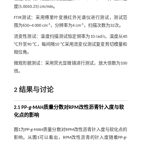
度(5.00±0.25) cm/min。
FTIR测试：采用傅里叶变换红外光谱仪进行测试，测试范
-1
-1
围为650~4 000 cm
，分辨率为4 cm
，扫描次数为32次。
流变性测试：温度扫描测试恒定频率为10 rad/s，温度从40
℃升至90 ℃，每间隔10 ℃采用流变仪测试复变剪切模量和
相位角。
微观形貌测试：采用荧光显微镜进行测试，放大倍数为100
倍。
2 结果与讨论
2.1 PP-
g
-MAH质量分数对RPM改性沥青针入度与软
化点的影响
图1
为PP-
g
-MAH质量分数对RPM改性沥青针入度与软化点的
影响。从
图1
可以看出，RPM改性沥青的针入度随着PP-
g
-