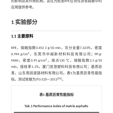
的影响及其作用机制，旨在为拓宽RPE在改性沥青路面中的
应用提供参考。
1 实验部分
1.1 主要原料
RPE，熔融指数0.452 2 g/10 min，灰分含量7.423%，密度
3
0.994 g/cm
，东莞市中闽新材料科技有限公司；PP-
g
-
3
MAH，密度0.95 g/cm
，熔点130 ℃，熔融指数2.5 g/10
min，接枝率1.1%，厦门凯思塑料科技有限公司；基质沥
青，山东雨润道路材料有限公司。
表1
为基质沥青性能指
[
26
]
标。测试依据为JTG E20—2011
。
表1 基质沥青性能指标
Tab.1 Performance index of matrix asphalts