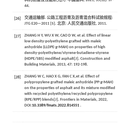
料的制备及性能研究[J].
中国塑料
,
2021
,
35
(12): 37-
44.
交通运输部.
公路工程沥青及沥青混合料试验规程
:
[26]
JTG E20—2011 [S]. 北京: 人民交通出版社,
2011
.
ZHANG
H Y
,
WU
X W
,
CAO
D W
,
et al
. Effect of linear
[27]
low density-polyethylene grafted with maleic
anhydride (LLDPE-
g
-MAH) on properties of high
density-polyethylene/styrene-butadiene-styrene
(HDPE/SBS) modified asphalt[J].
Construction and
Building Materials
,
2013
,
47
: 192-198.
ZHANG
W C
,
HAO
X G
,
FAN
C X
,
et al
. Effect of
[28]
polypropylene grafted maleic anhydride (PP-
g
-MAH)
on the properties of asphalt and its mixture modified
with recycled polyethylene/recycled polypropylene
(RPE/RPP) blends[J].
Frontiers in Materials
,
2022
,
DOI:
10.3389/fmats.2022.814551
.