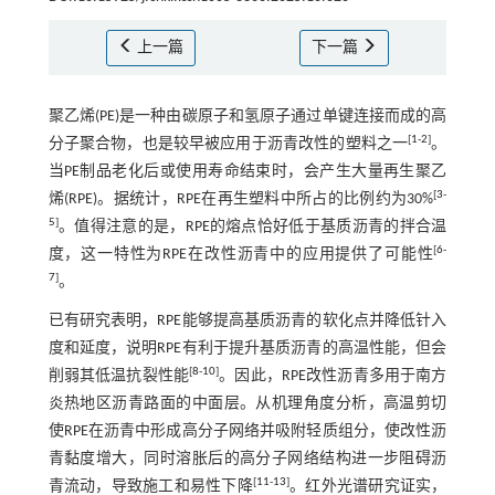
上一篇
下一篇
聚乙烯(PE)是一种由碳原子和氢原子通过单键连接而成的高
[
1
-
2
]
分子聚合物，也是较早被应用于沥青改性的塑料之一
。
当PE制品老化后或使用寿命结束时，会产生大量再生聚乙
[
3
-
烯(RPE)。据统计，RPE在再生塑料中所占的比例约为30%
5
]
。值得注意的是，RPE的熔点恰好低于基质沥青的拌合温
[
6
-
度，这一特性为RPE在改性沥青中的应用提供了可能性
7
]
。
已有研究表明，RPE能够提高基质沥青的软化点并降低针入
度和延度，说明RPE有利于提升基质沥青的高温性能，但会
[
8
-
10
]
削弱其低温抗裂性能
。因此，RPE改性沥青多用于南方
炎热地区沥青路面的中面层。从机理角度分析，高温剪切
使RPE在沥青中形成高分子网络并吸附轻质组分，使改性沥
青黏度增大，同时溶胀后的高分子网络结构进一步阻碍沥
[
11
-
13
]
青流动，导致施工和易性下降
。红外光谱研究证实，