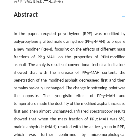
青中的应用提供一定参考。
Abstract
In the paper, recycled polyethylene (RPE) was modified by
polypropylene grafted maleic anhydride (PP-
g
-MAH) to prepare
a new modifier (RPM), focusing on the effects of different mass
fractions of PP-
g
-MAH on the properties of RPM-modified
asphalt. The analysis results of conventional technical indicators
showed that with the increase of PP-
g
-MAH content, the
penetration of the modified asphalt decreaseed first and then
remains basically unchanged. The change in softening point was
the opposite. The synergistic effect of PP-
g
-MAH and
temperature made the ductility of the modified asphalt increase
first and then almost unchanged. Infrared spectroscopy results
showed that when the mass fraction of PP-
g
-MAH was 5%,
maleic anhydride (MAH) reacted with the active group in RPE,
which was further confirmed by micromorphological