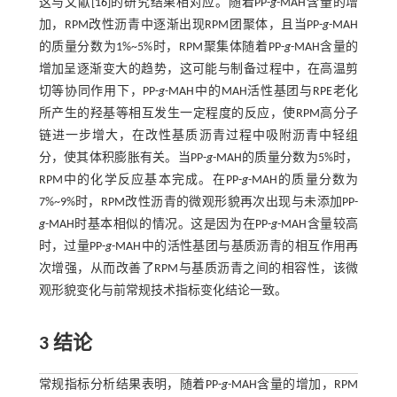
这与文献[
16
]的研究结果相对应。随着PP-
g
-MAH含量的增
加，RPM改性沥青中逐渐出现RPM团聚体，且当PP-
g
-MAH
的质量分数为1%~5%时，RPM聚集体随着PP-
g
-MAH含量的
增加呈逐渐变大的趋势，这可能与制备过程中，在高温剪
切等协同作用下，PP-
g
-MAH中的MAH活性基团与RPE老化
所产生的羟基等相互发生一定程度的反应，使RPM高分子
链进一步增大，在改性基质沥青过程中吸附沥青中轻组
分，使其体积膨胀有关。当PP-
g
-MAH的质量分数为5%时，
RPM中的化学反应基本完成。在PP-
g
-MAH的质量分数为
7%~9%时，RPM改性沥青的微观形貌再次出现与未添加PP-
g
-MAH时基本相似的情况。这是因为在PP-
g
-MAH含量较高
时，过量PP-
g
-MAH中的活性基团与基质沥青的相互作用再
次增强，从而改善了RPM与基质沥青之间的相容性，该微
观形貌变化与前常规技术指标变化结论一致。
3 结论
常规指标分析结果表明，随着PP-
g
-MAH含量的增加，RPM