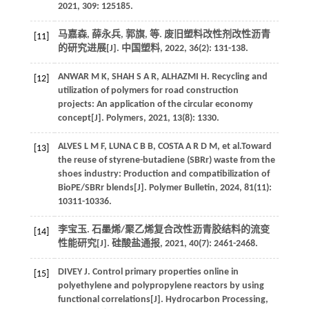
2021
,
309
: 125185.
马嘉森, 薛永兵, 郭旗,
等
. 废旧塑料改性剂改性沥青
[11]
的研究进展[J].
中国塑料
,
2022
,
36
(2): 131-138.
ANWAR
M K
,
SHAH
S A R
,
ALHAZMI
H
. Recycling and
[12]
utilization of polymers for road construction
projects: An application of the circular economy
concept[J].
Polymers
,
2021
,
13
(8): 1330.
ALVES
L M F
,
LUNA
C B B
,
COSTA
A R D M
,
et al
.Toward
[13]
the reuse of styrene-butadiene (SBRr) waste from the
shoes industry: Production and compatibilization of
BioPE/SBRr blends[J].
Polymer Bulletin
,
2024
,
81
(11):
10311-10336.
李宝玉. 石墨烯/聚乙烯复合改性沥青胶结料的流变
[14]
性能研究[J].
硅酸盐通报
,
2021
,
40
(7): 2461-2468.
DIVEY
J
. Control primary properties online in
[15]
polyethylene and polypropylene reactors by using
functional correlations[J].
Hydrocarbon Processing
,