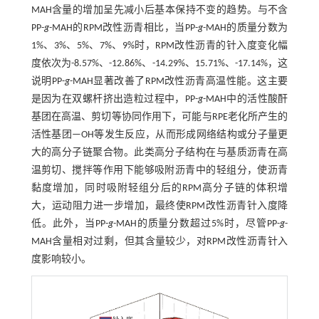
MAH含量的增加呈先减小后基本保持不变的趋势。与不含
PP-
g
-MAH的RPM改性沥青相比，当PP-
g
-MAH的质量分数为
1%、3%、5%、7%、9%时，RPM改性沥青的针入度变化幅
度依次为-8.57%、-12.86%、-14.29%、15.71%、-17.14%，这
说明PP-
g
-MAH显著改善了RPM改性沥青高温性能。这主要
是因为在双螺杆挤出造粒过程中，PP-
g
-MAH中的活性酸酐
基团在高温、剪切等协同作用下，可能与RPE老化所产生的
活性基团—OH等发生反应，从而形成网络结构或分子量更
大的高分子链聚合物。此类高分子结构在与基质沥青在高
温剪切、搅拌等作用下能够吸附沥青中的轻组分，使沥青
黏度增加，同时吸附轻组分后的RPM高分子链的体积增
大，运动阻力进一步增加，最终使RPM改性沥青针入度降
低。此外，当PP-
g
-MAH的质量分数超过5%时，尽管PP-
g
-
MAH含量相对过剩，但其含量较少，对RPM改性沥青针入
度影响较小。