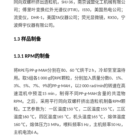
同向双螺杆挤出造粒机，SHJ-36，南京诚盟化工机械有限公
司；傅里叶变换红外光谱仪(FTIR)，IS50，美国热电公司；
流变仪，DHR-1，美国TA仪器公司；荧光显微镜，RX50，宁
波舜宇仪器有限公司。
1.3 样品制备
1.3.1 RPM的制备
将RPE与PP-
g
-MAH分别在80、60 ℃烘干2 h，冷却至室温待
用。取5组各1 000 g的RPE颗粒，分别加入质量分数0、1%、
3%、5%、7%、9%的PP-
g
-MAH，以2 000 rad/min的转速在高
速混机中预混15 min，制得不同PP-
g
-MAH含量的共混物
RPM。之后，采用平行同向双螺杆挤出造粒机制备RPM颗
粒。工艺参数为：一区温度150 ℃，二区温度155 ℃，三区
温度160 ℃，四区温度165 ℃，机头温度165 ℃，熔体温度
160 ℃，熔体压力3 MPa，喂料频率5 Hz，主机频率50 Hz，
主机电流6 A。