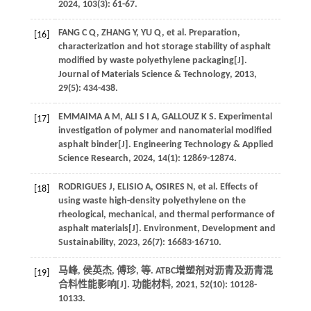
2024
,
103
(3): 61-67.
FANG
C Q
,
ZHANG
Y
,
YU
Q
,
et al
. Preparation,
[16]
characterization and hot storage stability of asphalt
modified by waste polyethylene packaging[J].
Journal of Materials Science & Technology
,
2013
,
29
(5): 434-438.
EMMAIMA
A M
,
ALI
S I A
,
GALLOUZ
K S
. Experimental
[17]
investigation of polymer and nanomaterial modified
asphalt binder[J].
Engineering Technology & Applied
Science Research
,
2024
,
14
(1): 12869-12874.
RODRIGUES
J
,
ELISIO
A
,
OSIRES
N
,
et al
. Effects of
[18]
using waste high-density polyethylene on the
rheological, mechanical, and thermal performance of
asphalt materials[J].
Environment, Development and
Sustainability
,
2023
,
26
(7): 16683-16710.
马峰, 侯英杰, 傅珍,
等
. ATBC增塑剂对沥青及沥青混
[19]
合料性能影响[J].
功能材料
,
2021
,
52
(10): 10128-
10133.