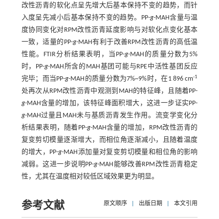
改性沥青的软化点呈先增大后基本保持不变的趋势，而针
入度呈先减小后基本保持不变的趋势。PP-
g
-MAH含量与温
度协同变化对RPM改性沥青延度影响与对软化点变化基本
一致，适量的PP-
g
-MAH有利于改善RPM改性沥青的高低温
性能。FTIR分析结果表明，当PP-
g
-MAH的质量分数为5%
时，PP-
g
-MAH所含的MAH基团可能与RPE中活性基团反应
-1
完毕；而当PP-
g
-MAH的质量分数为7%~9%时，在1 896 cm
处再次从RPM改性沥青中观测到MAH的特征峰，且随着PP-
g
-MAH含量的增加，该特征峰面积增大，这进一步证实PP-
g
-MAH过量且MAH未与基质沥青发生作用。流变学变化分
析结果表明，随着PP-
g
-MAH含量的增加，RPM改性沥青的
复变剪切模量逐渐增大，而相位角逐渐减小，且随着温度
的增大，PP-
g
-MAH添加量对复变剪切模量和相位角的影响
减弱。这进一步说明PP-
g
-MAH能够改善RPM改性沥青稳定
性，尤其在温度相对较低区域效果更为明显。
参考文献
原文顺序
|
出版日期
|
本文引用