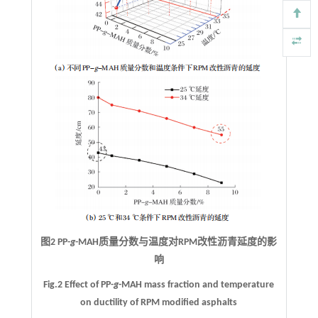
图2 PP-
g
-MAH质量分数与温度对RPM改性沥青延度的影
响
Fig.2 Effect of PP-
g
-MAH mass fraction and temperature
on ductility of RPM modified asphalts