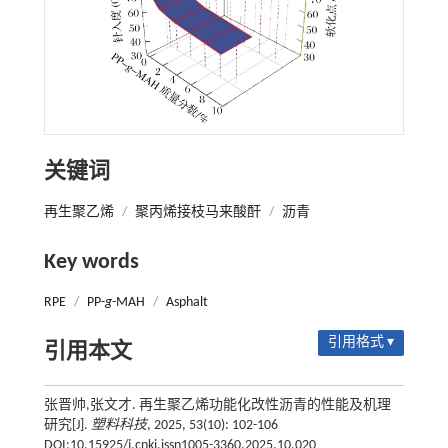
关键词
再生聚乙烯
/
聚丙烯接枝马来酸酐
/
沥青
Key words
RPE
/
PP-
g
-MAH
/
Asphalt
引用格式 ▾
引用本文
张晋帅,张文才. 再生聚乙烯功能化改性沥青的性能及机理
研究[J].
塑料科技
, 2025, 53(10): 102-106
DOI:10.15925/j.cnki.issn1005-3360.2025.10.020