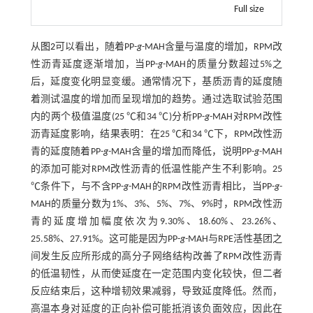
Full size
从
图2
可以看出，随着PP-
g
-MAH含量与温度的增加，RPM改
性沥青延度逐渐增加，当PP-
g
-MAH的质量分数超过5%之
后，延度变化明显变缓。通常情况下，基质沥青的延度随
着测试温度的增加而呈现增加的趋势。通过选取试验范围
内的两个极值温度(25 ℃和34 ℃)分析PP-
g
-MAH对RPM改性
沥青延度影响，结果表明：在25 ℃和34 ℃下，RPM改性沥
青的延度随着PP-
g
-MAH含量的增加而降低，说明PP-
g
-MAH
的添加可能对RPM改性沥青的低温性能产生不利影响。25
℃条件下，与不含PP-
g
-MAH的RPM改性沥青相比，当PP-
g
-
MAH的质量分数为1%、3%、5%、7%、9%时，RPM改性沥
青的延度增加幅度依次为9.30%、18.60%、23.26%、
25.58%、27.91%。这可能是因为PP-
g
-MAH与RPE活性基团之
间发生反应所形成的高分子网络结构改善了RPM改性沥青
的低温韧性，从而使延度在一定范围内变化较快，但二者
反应结束后，这种增韧效果减弱，导致延度降低。然而，
高温本身对延度的正向补偿可能抵消该负面效应，因此在