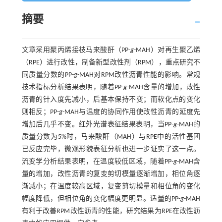
摘要
文章采用聚丙烯接枝马来酸酐（PP-
g
-MAH）对再生聚乙烯
（RPE）进行改性，制备新型改性剂（RPM），重点研究不
同质量分数的PP-
g
-MAH对RPM改性沥青性能的影响。常规
技术指标分析结果表明，随着PP-
g
-MAH含量的增加，改性
沥青的针入度先减小，后基本保持不变；而软化点的变化
则相反；PP-
g
-MAH与温度的协同作用使改性沥青的延度先
增加后几乎不变。红外光谱表征结果表明，当PP-
g
-MAH的
质量分数为5%时，马来酸酐（MAH）与RPE中的活性基团
已反应完毕，微观形貌表征分析也进一步证实了这一点。
流变学分析结果表明，在温度较低区域，随着PP-
g
-MAH含
量的增加，改性沥青的复变剪切模量逐渐增加，相位角逐
渐减小；在温度较高区域，复变剪切模量和相位角的变化
幅度降低，但相位角的变化幅度更明显。适量的PP-
g
-MAH
有利于改善RPM改性沥青的性能，研究结果为RPE在改性沥