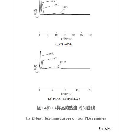
图2 4种PLA样品的热流-时间曲线
Fig.2 Heat flux-time curves of four PLA samples
Full size