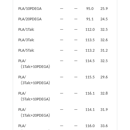
PLA/10PDEGA
—
—
95.0
25.9
—
PLA/20PDEGA
—
—
91.1
24.5
—
PLA/1Talc
—
—
112.0
32.5
164.5
PLA/3Talc
—
—
113.5
32.6
165.0
PLA/5Talc
—
—
113.2
31.2
166.0
PLA/
—
—
114.5
32.5
162.8
（1Talc+10PDEGA）
PLA/
—
—
115.5
29.6
164.0
（3Talc+10PDEGA）
PLA/
—
—
116.1
32.8
163.3
（5Talc+10PDEGA）
PLA/
—
—
114.1
31.9
160.3
（1Talc+20PDEGA）
PLA/
—
—
116.0
33.6
160.6