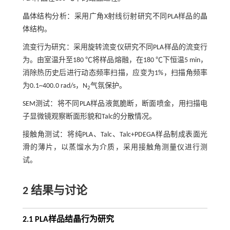
晶体结构分析：采用广角X射线衍射研究不同PLA样品的晶
体结构。
流变行为研究：采用旋转流变仪研究不同PLA样品的流变行
为。由室温升至180 ℃将样品熔融，在180 ℃下恒温5 min，
消除热历史后进行动态频率扫描，应变为1%，扫描角频率
为0.1~400.0 rad/s，N
气氛保护。
2
SEM测试：将不同PLA样品液氮脆断，断面喷金，用扫描电
子显微镜观察断面形貌和Talc的分散情况。
接触角测试：将纯PLA、Talc、Talc+PDEGA样品制成表面光
滑的薄片，以蒸馏水为介质，采用接触角测量仪进行测
试。
2 结果与讨论
2.1 PLA样品结晶行为研究