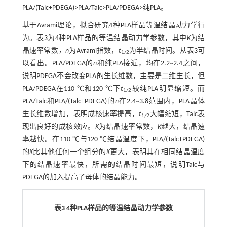
PLA/(Talc+PDEGA)>PLA/Talc>PLA/PDEGA>纯PLA。
基于Avrami理论，拟合研究4种PLA样品等温结晶动力学行
为。
表3
为4种PLA样品的等温结晶动力学参数，其中
K
为结
晶速率常数
，n
为Avrami指数，
t
为半结晶时间。从
表3
可
1/2
以看出。PLA/PDEGA的
n
和纯PLA接近，均在2.2~2.4之间，
说明PDEGA不会改变PLA的生长维数，主要是二维生长，但
PLA/PDEGA在110 ℃和120 ℃下
t
较纯PLA明显缩短。而
1/2
PLA/Talc和PLA/(Talc+PDEGA)的
n
在2.4~3.8范围内，PLA晶体
生长维数增加，表明成核速率提高，
t
大幅缩短，Talc表
1/2
现出良好的成核效应。
K
为结晶速率常数，
K
越大，结晶速
率越快。在110 ℃与120 ℃结晶温度下，PLA/(Talc+PDEGA)
的
K
比其他任何一个组分的
K
更大，表明其在相同结晶温度
下的结晶速率最快，所需的结晶时间最短，说明Talc与
PDEGA的加入提高了母体的结晶能力。
表3 4种PLA样品的等温结晶动力学参数