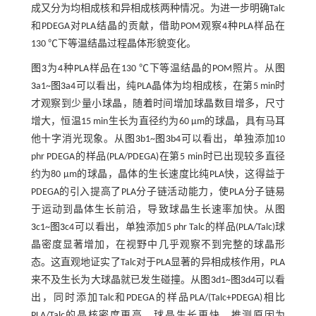
成又分为均相成核和异相成核两种情况。为进一步明确Talc
和PDEGA对PLA结晶的贡献，借助POM观察4种PLA样品在
130 ℃下等温结晶过程晶体形貌变化。
图3
为4种PLA样品在130 ℃下等温结晶的POM照片。从
图
3
a1~
图3
a4可以看出，纯PLA晶体为均相成核，在第5 min时
才观察到少量小球晶，随着时间增加球晶数目增多，尺寸
增大，恒温15 min生长为直径约为60 μm的球晶，具有马耳
他十字消光现象。从
图3
b1~
图3
b4可以看出，单独添加10
phr PDEGA的样品(PLA/PDEGA)在第5 min时已出现较多直径
约为80 μm的球晶，晶体的生长速度比纯PLA快，这得益于
PDEGA的引入提高了PLA分子链活动能力，使PLA分子链易
于运动到晶体生长前沿，导致球晶生长速率加快。从
图
3
c1~
图3
c4可以看出，单独添加5 phr Talc的样品(PLA/Talc)球
晶密度显著增加，在视野中几乎观察不到完整的球晶形
态。这直观地证实了Talc对于PLA显著的异相成核作用，PLA
来不及生长为大球晶就已发生碰撞。从
图3
d1~
图3
d4可以看
出，同时添加Talc和PDEGA的样品PLA/(Talc+PDEGA)相比
PLA/Talc的晶核密度更高，球晶生长更快，推测原因为