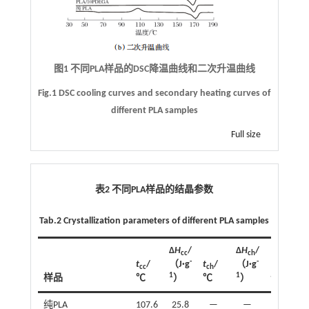
图1 不同PLA样品的DSC降温曲线和二次升温曲线
Fig.1 DSC cooling curves and secondary heating curves of
different PLA samples
Full size
表2 不同PLA样品的结晶参数
Tab.2 Crystallization parameters of different PLA samples
Δ
H
/
Δ
H
/
cc
ch
-
-
t
/
（J·g
t
/
（J·g
cc
ch
1
1
样品
℃
）
℃
）
t
/℃
m1
纯PLA
107.6
25.8
—
—
—