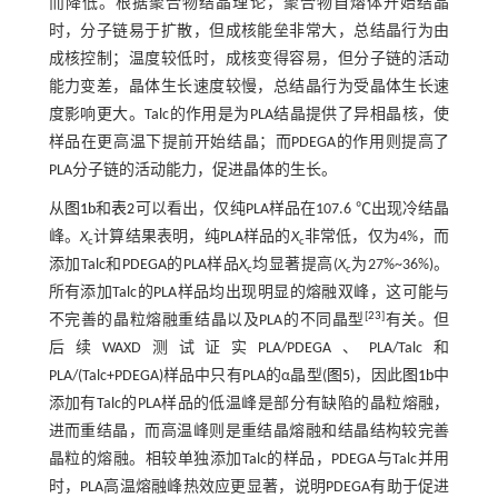
而降低。根据聚合物结晶理论，聚合物自熔体开始结晶
时，分子链易于扩散，但成核能垒非常大，总结晶行为由
成核控制；温度较低时，成核变得容易，但分子链的活动
能力变差，晶体生长速度较慢，总结晶行为受晶体生长速
度影响更大。Talc的作用是为PLA结晶提供了异相晶核，使
样品在更高温下提前开始结晶；而PDEGA的作用则提高了
PLA分子链的活动能力，促进晶体的生长。
从
图1b
和
表2
可以看出，仅纯PLA样品在107.6 ℃出现冷结晶
峰。
X
计算结果表明，纯PLA样品的
X
非常低，仅为4%，而
c
c
添加Talc和PDEGA的PLA样品
X
均显著提高(
X
为27%~36%)。
c
c
所有添加Talc的PLA样品均出现明显的熔融双峰，这可能与
[
23
]
不完善的晶粒熔融重结晶以及PLA的不同晶型
有关。但
后续WAXD测试证实PLA/PDEGA、PLA/Talc和
PLA/(Talc+PDEGA)样品中只有PLA的α晶型(
图5
)，因此
图1b
中
添加有Talc的PLA样品的低温峰是部分有缺陷的晶粒熔融，
进而重结晶，而高温峰则是重结晶熔融和结晶结构较完善
晶粒的熔融。相较单独添加Talc的样品，PDEGA与Talc并用
时，PLA高温熔融峰热效应更显著，说明PDEGA有助于促进