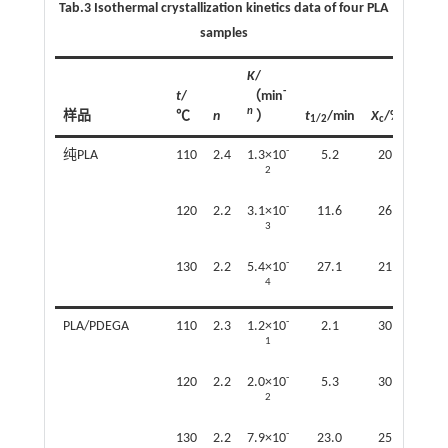
Tab.3 Isothermal crystallization kinetics data of four PLA
samples
K
/
-
t
/
（min
n
样品
℃
n
）
t
/min
X
/%
1/2
c
-
纯PLA
110
2.4
1.3×10
5.2
20
2
-
120
2.2
3.1×10
11.6
26
3
-
130
2.2
5.4×10
27.1
21
4
-
PLA/PDEGA
110
2.3
1.2×10
2.1
30
1
-
120
2.2
2.0×10
5.3
30
2
-
130
2.2
7.9×10
23.0
25