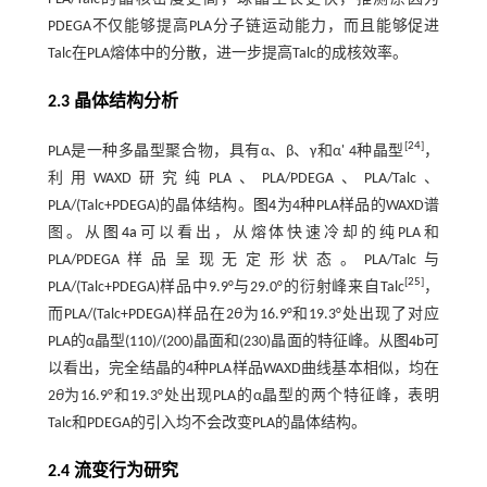
PDEGA不仅能够提高PLA分子链运动能力，而且能够促进
Talc在PLA熔体中的分散，进一步提高Talc的成核效率。
2.3 晶体结构分析
[
24
]
PLA是一种多晶型聚合物，具有α、β、γ和α' 4种晶型
，
利用WAXD研究纯PLA、PLA/PDEGA、PLA/Talc、
PLA/(Talc+PDEGA)的晶体结构。
图4
为4种PLA样品的WAXD谱
图。从
图4a
可以看出，从熔体快速冷却的纯PLA和
PLA/PDEGA样品呈现无定形状态。PLA/Talc与
[
25
]
PLA/(Talc+PDEGA)样品中9.9°与29.0°的衍射峰来自Talc
，
而PLA/(Talc+PDEGA)样品在2
θ
为16.9°和19.3°处出现了对应
PLA的α晶型(110)/(200)晶面和(230)晶面的特征峰。从
图4b
可
以看出，完全结晶的4种PLA样品WAXD曲线基本相似，均在
2
θ
为16.9°和19.3°处出现PLA的α晶型的两个特征峰，表明
Talc和PDEGA的引入均不会改变PLA的晶体结构。
2.4 流变行为研究