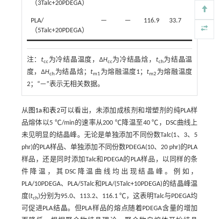
（3Talc+20PDEGA）
PLA/
—
—
116.9
33.7
160.1
（5Talc+20PDEGA）
注：
t
为冷结晶温度，Δ
H
为冷结晶焓，
t
为结晶温
cc
cc
ch
度，Δ
H
为结晶焓；
t
为熔融温度1；
t
为熔融温度
ch
m1
m2
2；“—”表示无相关数据。
从
图1a
和
表2
可以看出，未添加成核剂和增塑剂的纯PLA样
品熔体以5 ℃/min的速率从200 ℃降温至40 ℃，DSC曲线上
未见明显的结晶峰。无论是单独添加不同份数Talc(1、3、5
phr)的PLA样品、单独添加不同份数PDEGA(10、20 phr)的PLA
样品，还是同时添加Talc和PDEGA的PLA样品，以同样的条
件降温，其DSC降温曲线均出现结晶峰。例如，
PLA/10PDEGA、PLA/5Talc和PLA/(5Talc+10PDEGA)的结晶峰温
度(
t
)分别为95.0、113.2、116.1 ℃，这表明Talc与PDEGA均
ch
可促进PLA结晶。但PLA样品的熔点随着PDEGA含量的增加