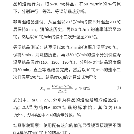
晶和熔融行为，取5~10 mg样品，在50 mL/min的N
气氛
2
下，分别进行非等温、等温结晶热分析。
非等温结晶测试：从室温以20 ℃/min的速率升温至200 ℃
后保持5 min，消除热历史，再以5 ℃/min的速率降温至25
℃，然后以10 ℃/min的速率二次升温至200 ℃。
等温结晶测试：从室温以20 ℃/min的速率升温至190 ℃，
保持5 min，消除热历史，再以60 ℃/min的速率分别快速降
温至结晶温度(110、120、130 ℃)，分别在3个结晶温度保
持60 min，直至等温结晶完成，然后以10 ℃/min的速率二
[
22
]
次升温至190 ℃。结晶度(
X
)的计算公式为
：
c
(
Δ
−
Δ
)
H
H
m
c
c
=
×
100
%
(1)
X
X
c
=
(
∆
H
m
-
∆
H
c
c
)
f
Δ
H
m
0
×
100
%
c
0
Δ
f
H
m
式(1)
中：Δ
H
、Δ
H
分别为样品的熔融焓和冷结晶焓，
m
cc
0
Δ
J/g；
H
为纯PLA 100%结晶的标准焓，其值为93.6
Δ
H
m
0
m
[
22
]
J/g
；
f
为样品中PLA的质量分数，%。
结晶形貌观察：使用配有热台的偏光显微镜直接观察不同
PLA样品在130 ℃下的结晶过程。