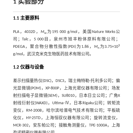
1 实验部分
1.1 主要原料
PLA，4032D，
M
为195 000 g/mol，美国Nature Works公
w
司；Talc，5 000目，泉州市旭丰粉体原料有限公司；
3
PDEGA，聚合物分散性指数(PDI)为1.86，
M
为3.75×10
n
g/mol，武汉克米克生物医药技术有限公司。
1.2 仪器与设备
差示扫描量热仪(DSC)，DSC3，瑞士梅特勒-托利多公司；偏
光显微镜(POM)，XP-800P，上海光密仪器有限公司；场发
射扫描电子显微镜(SEM)，SU8010，日本日立公司；广角X
射线衍射仪(WAXD)，Ultima-Ⅳ，日本Rigaku公司；转矩流
变仪，RM-200B，哈尔滨哈普电气技术有限公司；平板硫
化仪，HY-25TD，上海恒驭仪器有限公司；旋转流变仪，
MCR-302，安东帕公司；接触角测量仪，TPE-1000A，上海
盈诺精密仪器有限公司。