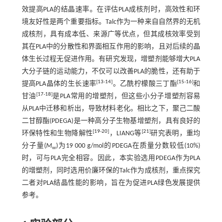
效提高PLA的结晶速率。在评估PLA成核剂时，高效性和环
境友好性是两个重要指标。Talc作为一种来自自然界的无机
成核剂，具有成本低、来源广等优点，但其成核效率受到
其在PLA中的分散性和界面相互作用的影响，且对后续的晶
体生长过程无促进作用。有研究发现，增塑剂能够增大PLA
大分子链的运动能力，不仅可以改善PLA的脆性，还有助于
[
13
-
14
]
[
15
-
16
]
提高PLA晶体的生长速率
。乙酰柠檬酸三丁酯
和
[
17
-
18
]
甘油
是PLA常用的增塑剂，但这些小分子增塑剂容易
从PLA中迁移和析出，导致材料老化。相比之下，聚己二酸
二甘醇酯(PDEGA)是一种高分子生物基增塑剂，具有良好的
[
19
-
20
]
[
21
]
环保特性和生物降解性
，LIANG等
研究表明，重均
分子量(
M
)为19 000 g/mol的PDEGA在质量分数较低(10%)
w
时，可与PLA完全相容。因此，本实验选用PDEGA作为PLA
的增塑剂，同时选用价廉环保的Talc作为成核剂，重点探究
二者对PLA结晶性能的影响，旨在为促进PLA绿色发展提供
参考。