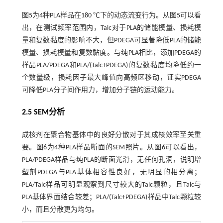
图5
为4种PLA样品在180 ℃下的动态流变行为。从
图5
可以看
出，在测试频率范围内，Talc对于PLA的储能模量、损耗模
量和复数黏度的影响不大，但PDEGA可显著降低PLA的储能
模量、损耗模量和复数黏度。与纯PLA相比，添加PDEGA的
样品PLA/PDEGA和PLA/(Talc+PDEGA)的复数黏度均降低约一
个数量级，损耗因子最大峰值向高频区移动，证实PDEGA
可降低PLA分子间作用力，增加分子链的运动能力。
2.5 SEM分析
成核剂在聚合物基体中的良好分散对于其成核效率至关重
要。
图6
为4种PLA样品断面的SEM照片。从
图6
可以看出，
PLA/PDEGA样品与纯PLA的断面光滑，无任何孔洞，说明增
塑剂PDEGA与PLA基体相容性良好，无明显的相分离；
PLA/Talc样品可明显观察到尺寸较大的Talc颗粒，且Talc与
PLA基体界面结合较差；PLA/(Talc+PDEGA)样品中Talc颗粒较
小，而且分散更为均匀。