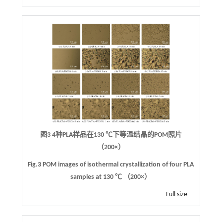
图3 4种PLA样品在130 ℃下等温结晶的POM照片
（200×）
Fig.3 POM images of isothermal crystallization of four PLA
samples at 130 ℃ （200×）
Full size