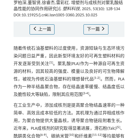
罗柏深,董智贤,徐睿杰,雷彩红. 增塑剂与成核剂对聚乳酸结
晶性能的协同作用研究[J].
塑料科技
, 2025, 53(10): 128-134
DOI:10.15925/j.cnki.issn1005-3360.2025.10.025
上一篇
下一篇
随着传统石油基塑料的过度使用，资源短缺与生态环境污
染问题日益严重，因此新型环境友好的可再生塑料材料的
[
1
]
开发逐渐受到关注
。聚乳酸(PLA)作为一种源自可再生资
源的材料，因其较高的强度、模量以及良好的可生物降解
[
1
-
2
]
性，被视为传统石油基塑料的理想替代品
。然而，PLA
作为一种半结晶聚合物，存在结晶速率缓慢、结晶度低以
[
3
-
4
]
及脆性较大等缺陷，限制其应用范围
。
在工业生产中，添加成核剂是提高聚合物结晶速率的一种
简单、高效且成本较低的方法。其机理为通过异相成核作
用，为聚合物提供大量晶核，诱导聚合物链段附着生长。
[
5
]
近年来，PLA成核剂的研究取得显著进展，滑石粉(Talc)
、
[
6
-
9
]
[
10
]
[
11
-
12
]
酰肼类化合物
、碳纳米管
和纤维素
等均能够有