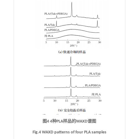
图4 4种PLA样品的WAXD谱图
Fig.4 WAXD patterns of four PLA samples