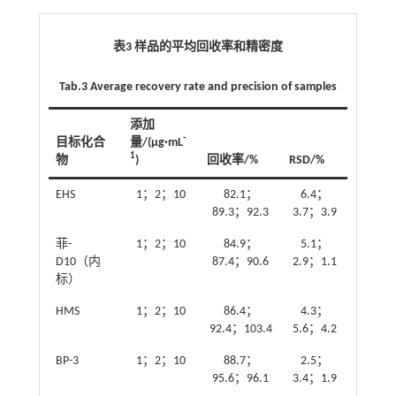
表3 样品的平均回收率和精密度
Tab.3 Average recovery rate and precision of samples
添加
-
目标化合
量/(µg·mL
1
物
)
回收率/%
RSD/%
EHS
1；2；10
82.1；
6.4；
89.3；92.3
3.7；3.9
菲-
1；2；10
84.9；
5.1；
D10（内
87.4；90.6
2.9；1.1
标）
HMS
1；2；10
86.4；
4.3；
92.4；103.4
5.6；4.2
BP-3
1；2；10
88.7；
2.5；
95.6；96.1
3.4；1.9