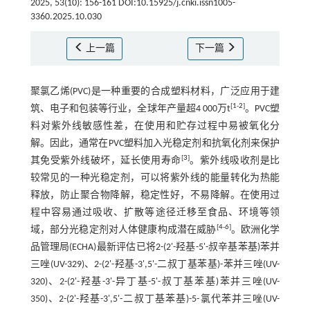
2025, 53(10): 156-161 DOI:10.15925/j.cnki.issn1005-
3360.2025.10.030
上一篇
下一篇
聚氯乙烯(PVC)是一种重要的合成塑料材料，广泛应用于建
[
1
-
2
]
筑、电子和包装等行业，全球年产量超4 000万t
。PVC塑
料对紫外线敏感性差，在使用和贮存过程中易被氧化分
解。因此，通常在PVC塑料加入光稳定剂和抗氧化剂来保护
[
3
]
其免受紫外线破坏，延长使用寿命
。紫外线吸收剂是比
较常见的一种光稳定剂，可以将紫外线的能量转化为热能
释放，防止聚合物降解，稳定性好，不易降解。在使用过
程中容易通过吸收、扩散等途径迁移至食品、环境等领
[
4
-
6
]
域，部分光稳定剂对人体健康构成潜在威胁
。欧洲化学
品管理局(ECHA)最新评估已将2-(2'-羟基-5'-叔辛基苯基)苯并
三唑(UV-329)、2-(2'-羟基-3',5'-二叔丁基苯基)-苯并三唑(UV-
320)、2-(2'-羟基-3'-异丁基-5'-叔丁基苯基)苯并三唑(UV-
350)、2-(2'-羟基-3',5'-二叔丁基苯基)-5-氯代苯并三唑(UV-