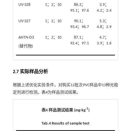
UV-328
1；2；10
86.3；
3.9；
95.1；97.6
4.2；2.4
UV-327
1；2；10
90.1；
5.3；
93.4；96.7
4.8；2.9
AHTN-D3
1；2；10
87.1；
4.7；
92.4；97.1
3.9；1.6
(替代物)
2.7 实际样品分析
根据上述优化实验条件，对购买12批次PVC样品中13种光稳
定剂进行检测。
表4
为样品测试结果。
-1
表4 样品测试结果 (mg·kg
)
Tab.4 Results of sample test