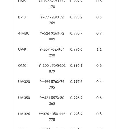
HMS
Y
=389 629
X
+117
0.997 9
0.6
170
BP-3
Y
=99 720
X
+92
0.995 2
0.5
769
4-MBC
Y
=524 916
X
-72
0.998 7
0.7
009
UV-P
Y
=207 703
X
+54
0.996 6
1.1
290
OMC
Y
=100 870
X
+101
0.996 1
0.6
879
UV-320
Y
=494 876
X
-79
0.997 6
0.4
795
UV-350
Y
=421 857
X
-80
0.998 9
0.6
365
UV-326
Y
=376 138
X
-112
0.998 9
0.8
778