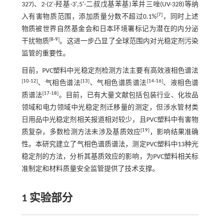
327)、2-(2'-羟基-3',5'-二叔戊基苯基)苯并三唑(UV-328)等纳
[
7
]
入有害物质范围，添加质量分数不超过0.1%
，同时上述
物质被世界自然基金会和日本环境署标记为潜在的内分泌
[
8
-
9
]
干扰物质
。这进一步凸显了全球范围内对光稳定剂污染
监管的重要性。
目前，PVC塑料中光稳定剂检测方法主要有高效液相色谱法
[
10
-
12
]
[
13
]
[
14
-
16
]
、气相色谱法
、气相色谱质谱法
、液相色谱
[
17
-
18
]
质谱法
。目前，已有大量文献包括包装行业、化妆品
领域和电力领域中光稳定剂迁移量的测定，但涉水管材类
日用品中光稳定剂相关报道相对较少，且PVC塑料中有害物
[
19
]
质复杂，多数检测方法未涉及基质效应
，影响结果准确
性。本研究建立了气相色谱质谱法，测定PVC塑料中13种光
稳定剂的方法，分析其基质效应的影响，为PVC塑料相关标
准制定和材料质量安全监管提供了技术支撑。
1 实验部分