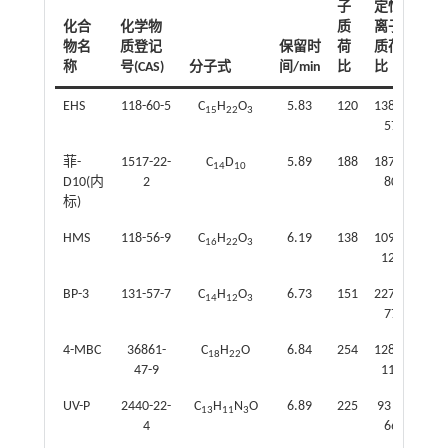
子
定性
化合
化学物
质
离子
物名
质登记
保留时
荷
质荷
称
号(CAS)
分子式
间/min
比
比
EHS
118-60-5
C
H
O
5.83
120
138；
15
22
3
57
菲-
1517-22-
C
D
5.89
188
187；
14
10
D10(内
2
80
标)
HMS
118-56-9
C
H
O
6.19
138
109；
16
22
3
120
BP-3
131-57-7
C
H
O
6.73
151
227；
14
12
3
77
4-MBC
36861-
C
H
O
6.84
254
128；
18
22
47-9
115
UV-P
2440-22-
C
H
N
O
6.89
225
93；
13
11
3
4
66