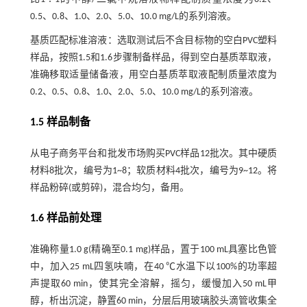
0.5、0.8、1.0、2.0、5.0、10.0 mg/L的系列溶液。
基质匹配标准溶液：选取测试后不含目标物的空白PVC塑料
样品，按照1.5和1.6步骤制备样品，得到空白基质萃取液，
准确移取适量储备液，用空白基质萃取液配制质量浓度为
0.2、0.5、0.8、1.0、2.0、5.0、10.0 mg/L的系列溶液。
1.5 样品制备
从电子商务平台和批发市场购买PVC样品12批次。其中硬质
材料8批次，编号为1~8；软质材料4批次，编号为9~12。将
样品粉碎(或剪碎)，混合均匀，备用。
1.6 样品前处理
准确称量1.0 g(精确至0.1 mg)样品，置于100 mL具塞比色管
中，加入25 mL四氢呋喃，在40 ℃水温下以100%的功率超
声提取60 min，使其完全溶解，摇匀，缓慢加入50 mL甲
醇，析出沉淀，静置60 min，分层后用玻璃胶头滴管收集全