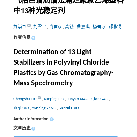
气相色谱质谱法测定聚氯乙烯塑料
中13种光稳定剂
刘崇书
,
刘雪平
,
肖君彦
,
高钱
,
曹嘉琪
,
杨岩冰
,
郝燕锐
作者信息
+
Determination of 13 Light
Stabilizers in Polyvinyl Chloride
Plastics by Gas Chromatography-
Mass Spectrometry
Chongshu LIU
,
Xueping LIU
,
Junyan XIAO
,
Qian GAO
,
Jiaqi CAO
,
Yanbing YANG
,
Yanrui HAO
Author information
+
文章历史
+