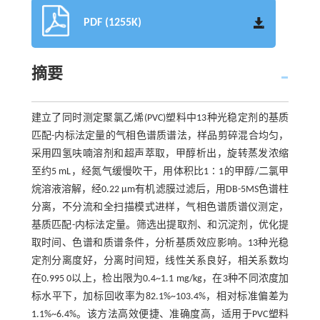
PDF (1255K)
摘要
建立了同时测定聚氯乙烯(PVC)塑料中13种光稳定剂的基质
匹配-内标法定量的气相色谱质谱法，样品剪碎混合均匀，
采用四氢呋喃溶剂和超声萃取，甲醇析出，旋转蒸发浓缩
至约5 mL，经氮气缓慢吹干，用体积比1∶1的甲醇/二氯甲
烷溶液溶解，经0.22 μm有机滤膜过滤后，用DB-5MS色谱柱
分离，不分流和全扫描模式进样，气相色谱质谱仪测定，
基质匹配-内标法定量。筛选出提取剂、和沉淀剂，优化提
取时间、色谱和质谱条件，分析基质效应影响。13种光稳
定剂分离度好，分离时间短，线性关系良好，相关系数均
在0.995 0以上，检出限为0.4~1.1 mg/kg，在3种不同浓度加
标水平下，加标回收率为82.1%~103.4%，相对标准偏差为
1.1%~6.4%。该方法高效便捷、准确度高，适用于PVC塑料