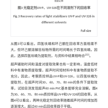
图3 光稳定剂UV-P、UV-326在不同溶剂下的回收率
Fig.3 Recovery rates of light stabilizers UV-P and UV-326 in
different solvents
Full size
从
图3
可以看出，四氢呋喃和环己酮在回收率方面相差不
大，但环己酮溶解目标物所需的时间略长于四氢呋喃。因
[
22
]
此，选择四氢呋喃为提取剂，与资料中结果相吻合
。
超声辅助时间和温度对提取效果也有一定影响，温度低材
料中有害物质提取慢，超声时间短材料中有害物质提取不
充分。因此，考察质控样品UV-P和UV-326，以四氢呋喃为
提取剂，在超声时间30、60、70、80 min的条件下提取效
率，试验目测发现超声60 min PVC基本能够完全溶解。
图4
为30、60、70、80 min质控样品UV-P和UV-326的回收率。从
图4
可以看出，两种光稳定剂回收率随着超声时间的增加而
逐渐增大，超过60 min后回收率趋于平稳。