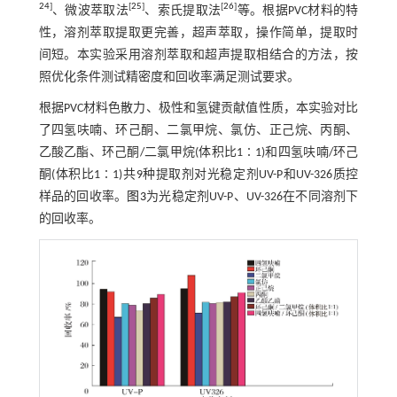
24
]
[
25
]
[
26
]
、微波萃取法
、索氏提取法
等。根据PVC材料的特
性，溶剂萃取提取更完善，超声萃取，操作简单，提取时
间短。本实验采用溶剂萃取和超声提取相结合的方法，按
照优化条件测试精密度和回收率满足测试要求。
根据PVC材料色散力、极性和氢键贡献值性质，本实验对比
了四氢呋喃、环己酮、二氯甲烷、氯仿、正己烷、丙酮、
乙酸乙酯、环己酮/二氯甲烷(体积比1∶1)和四氢呋喃/环己
酮(体积比1∶1)共9种提取剂对光稳定剂UV-P和UV-326质控
样品的回收率。
图3
为光稳定剂UV-P、UV-326在不同溶剂下
的回收率。