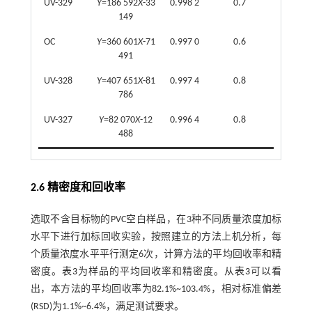
UV-329
Y
=186 592
X
-33
0.998 2
0.7
149
OC
Y
=360 601
X
-71
0.997 0
0.6
491
UV-328
Y
=407 651
X
-81
0.997 4
0.8
786
UV-327
Y
=82 070
X
-12
0.996 4
0.8
488
2.6 精密度和回收率
选取不含目标物的PVC空白样品，在3种不同质量浓度加标
水平下进行加标回收实验，按照建立的方法上机分析，每
个质量浓度水平平行测定6次，计算方法的平均回收率和精
密度。
表3
为样品的平均回收率和精密度。从
表3
可以看
出，本方法的平均回收率为82.1%~103.4%，相对标准偏差
(RSD)为1.1%~6.4%，满足测试要求。