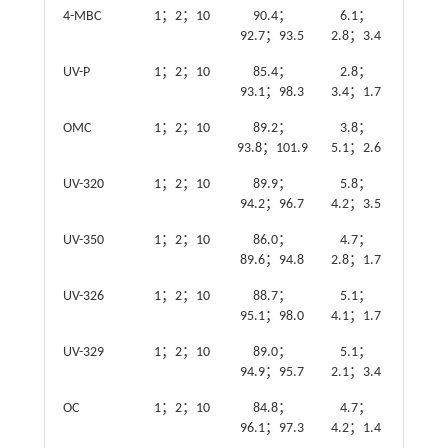
4-MBC
1；2；10
90.4；
6.1；
92.7；93.5
2.8；3.4
UV-P
1；2；10
85.4；
2.8；
93.1；98.3
3.4；1.7
OMC
1；2；10
89.2；
3.8；
93.8；101.9
5.1；2.6
UV-320
1；2；10
89.9；
5.8；
94.2；96.7
4.2；3.5
UV-350
1；2；10
86.0；
4.7；
89.6；94.8
2.8；1.7
UV-326
1；2；10
88.7；
5.1；
95.1；98.0
4.1；1.7
UV-329
1；2；10
89.0；
5.1；
94.9；95.7
2.1；3.4
OC
1；2；10
84.8；
4.7；
96.1；97.3
4.2；1.4