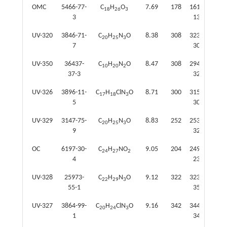
OMC
5466-77-
C
H
O
7.69
178
161；
18
26
3
3
133
UV-320
3846-71-
C
H
N
O
8.38
308
323；
20
25
3
7
309
UV-350
36437-
C
H
N
O
8.47
308
294；
10
20
2
37-3
323
UV-326
3896-11-
C
H
ClN
O
8.71
300
315；
17
18
3
5
302
UV-329
3147-75-
C
H
N
O
8.83
252
253；
20
25
3
9
323
OC
6197-30-
C
H
NO
9.05
204
249；
24
27
2
4
232
UV-328
25973-
C
H
N
O
9.12
322
323；
22
29
3
55-1
351
UV-327
3864-99-
C
H
ClN
O
9.16
342
344；
20
24
3
1
343