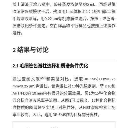
部上清液于鸡心瓶中，旋转蒸发浓缩至约5 mL，再经过氮
吹浓缩仪缓慢吹干后，残渣用1 mL体积比1∶1的甲醇/二氯
甲烷溶液溶解，用0.22 μm有机滤膜过滤后，按照上述色谱-
质谱联用条件测定。空白样品和平行样品也按照上述操作
进行。
2 结果与讨论
2.1 毛细管色谱柱选择和质谱条件优化
[
20
]
通过查阅文献
和实验对比，选取DB-5MS(30 m×0.25
mm×0.25 µm)色谱柱，该色谱柱对13种光稳定剂、菲-D10和
AHTN-D3在10 min内有很好的分离效果。
图1
为15种化合物
混合标准溶液总离子流图。从
图1
可以看出，15种化合物标
准物质的图谱峰型尖锐且对称性好，从NIST谱库检索匹配
率比较高。因此，选用DB-5MS作为目标物分离柱。