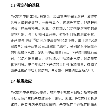
2.3 沉淀剂的选择
PVC塑料中的成分比较复杂，经四氢呋喃完全溶解，液体中
含有大量的高聚物，一般有离心、过滤等方式，但过程耗
时长且样品有损失。因此，选择加入沉淀剂使溶液中的高
聚物析出，与目标物分离开来，避免对目标物测试干扰。
[
27
]
正己烷与甲醇
均可以使高聚物沉淀下来，取上述PVC溶
解液各2 mL于两支10 mL具塞比色管中，分别加入不同体积
的甲醇和正己烷，发现当甲醇用量4 mL、正己烷用量8.5 mL
时，沉淀析出量最大。继续加入甲醇和正己烷，沉淀量变
化不明显。结合甲醇和正己烷的毒性性质和用量，选择了
[
27
]
两倍体积的甲醇为沉淀剂，与文献中报道的基本吻合
。
2.4 基质效应
PVC塑料中基质比较复杂，材料中干扰物对目标分析物造成
干扰反应产生的基质效应不可避免。因此，PVC材料分析测
试时，需要考虑基质效应影响。基质标样与纯标样的峰面