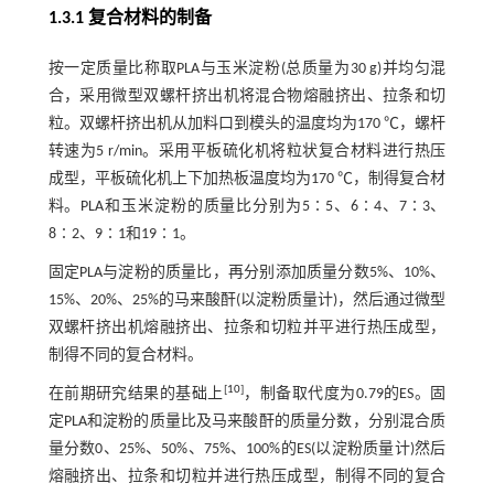
1.3.1 复合材料的制备
按一定质量比称取PLA与玉米淀粉(总质量为30 g)并均匀混
合，采用微型双螺杆挤出机将混合物熔融挤出、拉条和切
粒。双螺杆挤出机从加料口到模头的温度均为170 ℃，螺杆
转速为5 r/min。采用平板硫化机将粒状复合材料进行热压
成型，平板硫化机上下加热板温度均为170 ℃，制得复合材
料。PLA和玉米淀粉的质量比分别为5∶5、6∶4、7∶3、
8∶2、9∶1和19∶1。
固定PLA与淀粉的质量比，再分别添加质量分数5%、10%、
15%、20%、25%的马来酸酐(以淀粉质量计)，然后通过微型
双螺杆挤出机熔融挤出、拉条和切粒并平进行热压成型，
制得不同的复合材料。
[
10
]
在前期研究结果的基础上
，制备取代度为0.79的ES。固
定PLA和淀粉的质量比及马来酸酐的质量分数，分别混合质
量分数0、25%、50%、75%、100%的ES(以淀粉质量计)然后
熔融挤出、拉条和切粒并进行热压成型，制得不同的复合