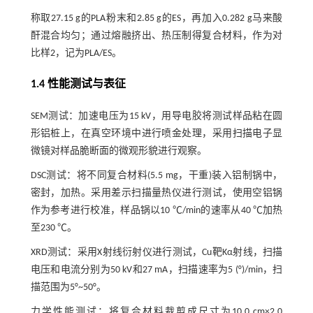
称取27.15 g的PLA粉末和2.85 g的ES，再加入0.282 g马来酸
酐混合均匀；通过熔融挤出、热压制得复合材料，作为对
比样2，记为PLA/ES。
1.4 性能测试与表征
SEM测试：加速电压为15 kV，用导电胶将测试样品粘在圆
形铝桩上，在真空环境中进行喷金处理，采用扫描电子显
微镜对样品脆断面的微观形貌进行观察。
DSC测试：将不同复合材料(5.5 mg，干重)装入铝制锅中，
密封，加热。采用差示扫描量热仪进行测试，使用空铝锅
作为参考进行校准，样品锅以10 ℃/min的速率从40 ℃加热
至230 ℃。
XRD测试：采用X射线衍射仪进行测试，Cu靶Kα射线，扫描
电压和电流分别为50 kV和27 mA，扫描速率为5 (°)/min，扫
描范围为5°~50°。
力学性能测试：将复合材料裁剪成尺寸为10.0 cm×2.0