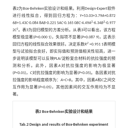
表2
为Box-Behnken实验设计和结果。利用Design-Expert软件
进行线性拟合，得到回归方程为：
Y
=53.03+3.79
A
+0.872
2
2
6
B
+1.43
C
-0.084 8
AB
-0.221 5
AC
-0.165 0
BC
-4.49
A
-6.34
B
-0.977
2
2
C
。
表3
为回归模型的方差分析。从
表3
可以看出，该方程
模型极显著(
P=
0.000 1)，失拟项不显著(
P
=0.087 9)，这表示
2
回归方程的线性拟合效果很好。决定系数
R
=0.951 1表明模
型与试验拟合良好，即实际值和预测值相关性较高，进一
步说明该模型可以反映PLA/淀粉复合材料的抗拉强度的预
测和分析。此外，因素
A
对抗拉强度的影响为极显著
(
P<
0.01)，
C
对抗拉强度的影响为显著(
P<
0.05)。各因素对抗
拉强度的影响程度顺序为：
A
>
C
>
B
。其中，因素
A
和
C
之间交
互作用为显著(
P
<0.05)，其他因素间的交互作用均为不显
著。
表2 Box-Behnken实验设计和结果
Tab.2 Design and results of Box-Behnken experiment