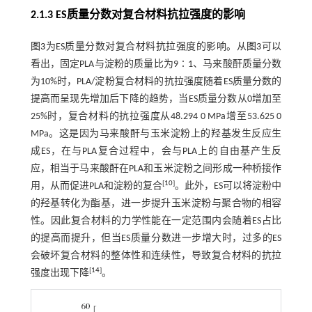
2.1.3 ES质量分数对复合材料抗拉强度的影响
图3
为ES质量分数对复合材料抗拉强度的影响。从
图3
可以
看出，固定PLA与淀粉的质量比为9∶1、马来酸酐质量分数
为10%时，PLA/淀粉复合材料的抗拉强度随着ES质量分数的
提高而呈现先增加后下降的趋势，当ES质量分数从0增加至
25%时，复合材料的抗拉强度从48.294 0 MPa增至53.625 0
MPa。这是因为马来酸酐与玉米淀粉上的羟基发生反应生
成ES，在与PLA复合过程中，会与PLA上的自由基产生反
应，相当于马来酸酐在PLA和玉米淀粉之间形成一种桥接作
[
10
]
用，从而促进PLA和淀粉的复合
。此外，ES可以将淀粉中
的羟基转化为酯基，进一步提升玉米淀粉与聚合物的相容
性。因此复合材料的力学性能在一定范围内会随着ES占比
的提高而提升，但当ES质量分数进一步增大时，过多的ES
会破坏复合材料的整体性和连续性，导致复合材料的抗拉
[
14
]
强度出现下降
。