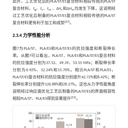
此外，工艺优化后的PLA/ST/ES复合材料相较传统的PLA/ST
复合材料，
t
、
t
、
t
、∆
H
和∆
H
均发生下降，这说明经
g
c
m
c
m
过工艺优化后制备的PLA/ST/ES复合材料相较传统的PLA/ST
[
22
]
复合材料更有利于加工和成型
。
2.3.4 力学性能分析
图7
为PLA/ST、PLA/ES和PLA/ST/ES的抗拉强度和断裂伸长
率。从
图7
可以看出，PLA/ST、PLA/ES和PLA/ST/ES复合材料
的抗拉强度分别为37.52、49.39、53.55 MPa；断裂伸长率
分别为6.92%、12.24%和15.70%。相比PLA/ST和PLA/ES，
PLA/ST/ES复合材料的抗拉强度分别提升42.72%和8.42%；断
裂伸长率分别提升126.88%和28.27%。这也从力学性能角度
说明经过响应面优化工艺后制备的PLA/ST/ES的界面相容性
[
23
]
相较PLA/ST、PLA/ES得到显著提升
。