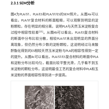
2.3.1 SEM分析
图4
为PLA/ST、PLA/ES和PLA/ST/ES的SEM照片。从
图4
a可以
看出，PLA/ST复合材料的断面粗糙，可以观察到明显的淀
粉颗粒，存在明显的相分离，说明PLA与天然玉米淀粉复合
[
15
]
过程中相容性较差
。从
图4
b可以看出，PLA/ES复合材料
的断面中分布比较分散，相较PLA/ST未出现明显的界面分
离现象，但仍然分布少数的淀粉颗粒，这说明经过马来酸
酐酯化得到的ES相较天然玉米淀粉与PLA的相容性得到一定
的提升。从
图4
c可以看出，PLA/ST/ES复合材料的断面中PLA
和淀粉分布比较均匀，截面比较平整光滑，几乎看不到玉
米淀粉的颗粒分布，这说明最佳工艺的复合材料中PLA和玉
米淀粉的界面相容性得到进一步提高。