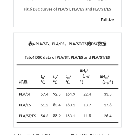
Fig.6 DSC curves of PLA/ST, PLA/ES and PLA/ST/ES
Full size
表4 PLA/ST、PLA/ES、PLA/ST/ES的DSC数据
Tab.4 DSC data of PLA/ST, PLA/ES and PLA/ST/ES
∆
H
/
c
-
t
/
t
/
t
/
（J·g
∆
H
/
g
c
m
m
1
-1
样品
℃
℃
℃
）
（J·g
）
PLA/ST
57.4
92.5
164.9
22.4
33.5
PLA/ES
51.2
83.4
160.1
13.7
17.6
PLA/ST/ES
54.3
88.9
163.1
11.8
26.4