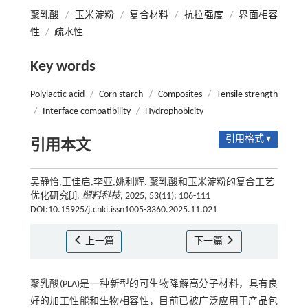
聚乳酸
/
玉米淀粉
/
复合材料
/
抗拉强度
/
界面相容
性
/
疏水性
Key words
Polylactic acid
/
Corn starch
/
Composites
/
Tensile strength
/
Interface compatibility
/
Hydrophobicity
引用格式 ▾
引用本文
吴静怡,王佳启,李亚,姚利辉. 聚乳酸和玉米淀粉的复合工艺
优化研究[J].
塑料科技
, 2025, 53(11): 106-111
DOI:10.15925/j.cnki.issn1005-3360.2025.11.021
上一篇
下一篇
聚乳酸(PLA)是一种新型的可生物降解高分子材料，具有良
好的加工性能和生物相容性，目前已被广泛应用于产品包