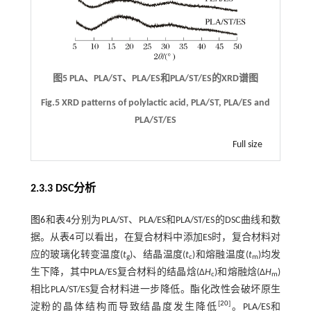
图5 PLA、PLA/ST、PLA/ES和PLA/ST/ES的XRD谱图
Fig.5 XRD patterns of polylactic acid, PLA/ST, PLA/ES and
PLA/ST/ES
Full size
2.3.3 DSC分析
图6
和
表4
分别为PLA/ST、PLA/ES和PLA/ST/ES的DSC曲线和数
据。从
表4
可以看出，在复合材料中添加ES时，复合材料对
应的玻璃化转变温度(
t
)、结晶温度(
t
)和熔融温度(
t
)均发
g
c
m
生下降，其中PLA/ES复合材料的结晶焓(∆
H
)和熔融焓(∆
H
)
c
m
相比PLA/ST/ES复合材料进一步降低。酯化改性会破坏原生
[
20
]
淀粉的晶体结构而导致结晶度发生降低
。PLA/ES和