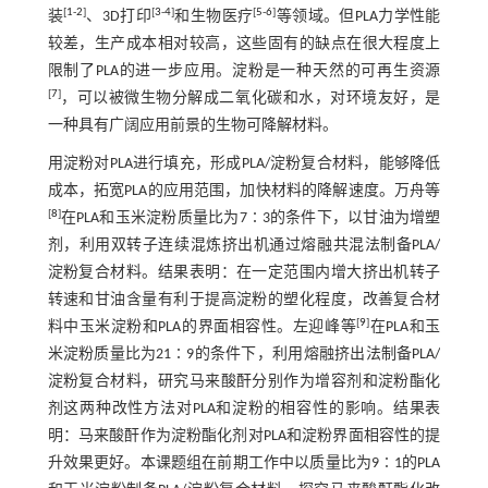
[
1
-
2
]
[
3
-
4
]
[
5
-
6
]
装
、3D打印
和生物医疗
等领域。但PLA力学性能
较差，生产成本相对较高，这些固有的缺点在很大程度上
限制了PLA的进一步应用。淀粉是一种天然的可再生资源
[
7
]
，可以被微生物分解成二氧化碳和水，对环境友好，是
一种具有广阔应用前景的生物可降解材料。
用淀粉对PLA进行填充，形成PLA/淀粉复合材料，能够降低
成本，拓宽PLA的应用范围，加快材料的降解速度。万舟等
[
8
]
在PLA和玉米淀粉质量比为7∶3的条件下，以甘油为增塑
剂，利用双转子连续混炼挤出机通过熔融共混法制备PLA/
淀粉复合材料。结果表明：在一定范围内增大挤出机转子
转速和甘油含量有利于提高淀粉的塑化程度，改善复合材
[
9
]
料中玉米淀粉和PLA的界面相容性。左迎峰等
在PLA和玉
米淀粉质量比为21∶9的条件下，利用熔融挤出法制备PLA/
淀粉复合材料，研究马来酸酐分别作为增容剂和淀粉酯化
剂这两种改性方法对PLA和淀粉的相容性的影响。结果表
明：马来酸酐作为淀粉酯化剂对PLA和淀粉界面相容性的提
升效果更好。本课题组在前期工作中以质量比为9∶1的PLA