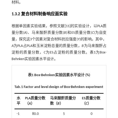
材料。
1.3.2 复合材料制备响应面实验
根据单因素实验结果，参照文献[
11
]的实验设计，以PLA质
量分数(
A
)、马来酸酐质量分数(
B
)和ES质量分数(
C
)为自变
量，探究这3个因素对复合材料抗拉强度(
Y
)的影响。其中，
A
为PLA占PLA和玉米淀粉总量的质量分数，
B
为马来酸酐占
淀粉的质量分数，
C
为ES占淀粉的质量分数。
表1
为Box-
Behnken实验因素水平设计。
表1 Box-Behnken实验因素水平设计 (%)
Tab.1 Factor and level design of Box-Behnken experiment
水
PLA质量分数
马来酸酐质量分
ES质量分数
平
（
A
）
数（
B
）
（
C
）
-1
80.0
5
0