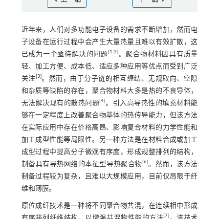
近年来，人们对多功能电子设备的需求不断增加，然而电
子设备在运行过程中会产生大量热量且难以有效扩散，这
[
1
-
2
]
已成为一个亟待解决的问题
。聚合物材料因具有质量
轻、加工方便、成本低、适应多种应用等优点而受到广泛
[
3
]
关注
。然而，由于分子链的相互缠结、无规取向、空隙
和杂质等缺陷的存在，聚合物材料大多是热的不良导体，
[
4
]
无法解决现有的散热问题
。引入高导热性的填充材料能
够在一定程度上改善聚合物基体的热传导能力，但该方法
在实际应用中存在价格高昂、影响复合材料的力学性能和
加工成型性能等局限性。另一种方法是在材料合成或加工
成型过程中提高分子微观有序度，形成规整排列的结构，
[
6
]
制备具有导热网络的本征型导热聚合物
。然而，该方法
制备过程较为复杂，且难以大规模应用，目前仅局限于纤
维和薄膜。
原位成纤技术是一种将不同聚合物共混，在连续相中形成
[
7
]
有序排列纤维结构，以增强共混物性能的方法
。该技术