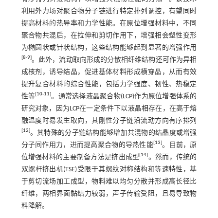
利用外力场对聚合物分子链进行特定排列调控，有望同时
提高材料的热导率和力学性能。在原位增强材料中，不同
聚合物共混后，在拉伸和剪切作用下，增强相会塑性变形
为椭圆状或针状结构，这些结构能够起到显著的增强作用
[
8
-
9
]
。此外，流动取向形成的分散相纤维结构还可作为异相
成核剂，诱导结晶，促进基体材料形成横穿晶，从而有效
提升复合材料的综合性能，包括力学强度、韧性、热稳定
[
10
-
11
]
性等
。通常选择液晶聚合物(LCP)作为原位增强体系的
研究对象，因为LCP在一定条件下以液晶相存在，在高于熔
融温度时易发生取向，其刚性分子链沿流动方向有序排列
[
12
]
。其特殊的分子链结构能够增加共混物的结晶度或增强
[
13
]
分子间作用力，进而提高聚合物的导热性能
。目前，原
[
14
]
位增强材料的主要制备方法是挤出成型
。然而，传统的
双螺杆挤出机(TSE)受限于其螺纹对称结构和等速特性，基
于剪切流场加工成型，物料难以均匀分散并形成高长径比
纤维，两相界面黏结力较弱，声子传输受阻，且易导致物
料降解。