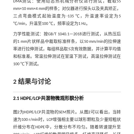
DMA测试：使用动态热机械分析仪进行测试，截取55
mm×10 mm×4 mm的样条；对仪器进行探头以及夹具矫正，
三点弯曲模式起始温度为-135 ℃，升温速率设定为5
℃/min，升温至100 ℃，频率设定为1 Hz。
力学性能测试：按GB/T 1040.1—2018进行测试，从热压后
的1 mm片状样品中裁取标准样条，以50 mm/min的拉伸速
率进行拉伸测试，每组样品取5次有效数据，并计算平均值
和标准差。常温拉伸测试在室温下测试，高温拉伸测试在
100 ℃下测试。
2 结果与讨论
2.1 HDPE/LCP共混物微观形貌分析
图2
为HDPE/LCP共混物的SEM照片。从
图2
可以看出，当转
速为100 r/min时，LCP增强相主要以球形颗粒及少量短粗状
纤维分布在HDPE中，分散分布不均匀。随着转速提升至