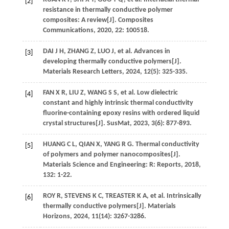
[2]
resistance in thermally conductive polymer
composites: A review[J].
Composites
Communications
,
2020
,
22
: 100518.
DAI
J H
,
ZHANG
Z
,
LUO
J
,
et al
. Advances in
[3]
developing thermally conductive polymers[J].
Materials Research Letters
,
2024
,
12
(5): 325-335.
FAN
X R
,
LIU
Z
,
WANG
S S
,
et al
. Low dielectric
[4]
constant and highly intrinsic thermal conductivity
fluorine-containing epoxy resins with ordered liquid
crystal structures[J].
SusMat
,
2023
,
3
(6): 877-893.
HUANG
C L
,
QIAN
X
,
YANG
R G
. Thermal conductivity
[5]
of polymers and polymer nanocomposites[J].
Materials Science and Engineering: R: Reports
,
2018
,
132
: 1-22.
ROY
R
,
STEVENS
K C
,
TREASTER
K A
,
et al
. Intrinsically
[6]
thermally conductive polymers[J].
Materials
Horizons
,
2024
,
11
(14): 3267-3286.