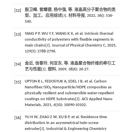
殷卫峰, 曾耀德, 杨中强,
等
. 液晶高分子聚合物的类
[12]
型、加工、应用综述[J].
材料导报
,
2022
,
36
(): 536-
540.
YANG
P P
,
WU
Y F
,
WANG
K X
,
et al
. Intrinsic thermal
[13]
conductivity of polyesters with flexible segments in
main chains[J].
Journal of Physical Chemistry C
,
2025
,
129
(5): 2788-2796.
金近, 信春玲, 何亚东,
等
. 液晶聚合物纤维的牵引工
[14]
艺与性能[J].
塑料
,
2009
,
38
(6): 26-27.
UPTON
R L
,
FEDOSYUK
A
,
EDEL
J B
,
et al
. Carbon
[15]
Nanofiber/SiO
Nanoparticle/HDPE composites as
2
physically resilient and submersible water-repellent
coatings on HDPE Substrates[J].
ACS Applied Nano
Materials
,
2021
,
4
(10): 10090-10102.
YU
H W
,
ZHAO
Z W
,
XU
B P
,
et al
. Residence time
[16]
distribution in an asymmetrical twin-screw
extruder[J].
Industrial & Engineering Chemistry