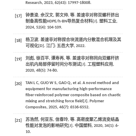
Research
,
2023
,
62
(43): 17997-18008.
钟景浚, 佘汉文, 郭文帅,
等
. 差速非对称双螺杆挤出
[17]
制备高性能HDPE/h-BN导热复合材料[J].
塑料工业
,
2024
,
52
(4): 104-109.
杨卫波. 差速非对称捏合块流道内分散混合机理及其
[18]
可视化[D]. 江门: 五邑大学,
2022
.
刘彪, 徐百平, 谭寿再,
等
. 差速非对称同向双螺杆挤
[19]
出机内局部停留时间分布测试[J].
工程塑料应用
,
2020
,
48
(5): 74-80.
TAN
L C
,
GUO
W S
,
GAO
Q
,
et al
. A novel method and
[20]
equipment for manufacturing high-performance
fiber-reinforced polymer composite based on chaotic
mixing and stretching force field[J].
Polymer
Composites
,
2025
,
46
(7): 6536-6552.
苏浩然, 何亚东, 信春玲,
等
. 高密度聚乙烯流变结晶
[21]
性能对发泡的影响研究[J].
中国塑料
,
2020
,
34
(1): 6-
10.