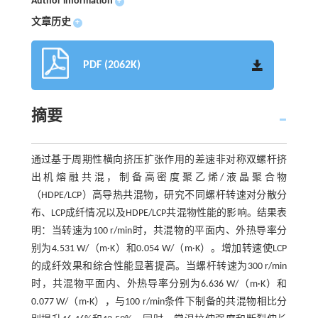
Author information
+
文章历史
+
PDF (2062K)
摘要
通过基于周期性横向挤压扩张作用的差速非对称双螺杆挤
出机熔融共混，制备高密度聚乙烯/液晶聚合物
（HDPE/LCP）高导热共混物，研究不同螺杆转速对分散分
布、LCP成纤情况以及HDPE/LCP共混物性能的影响。结果表
明：当转速为100 r/min时，共混物的平面内、外热导率分
别为4.531 W/（m·K）和0.054 W/（m·K）。增加转速使LCP
的成纤效果和综合性能显著提高。当螺杆转速为300 r/min
时，共混物平面内、外热导率分别为6.636 W/（m·K）和
0.077 W/（m·K），与100 r/min条件下制备的共混物相比分