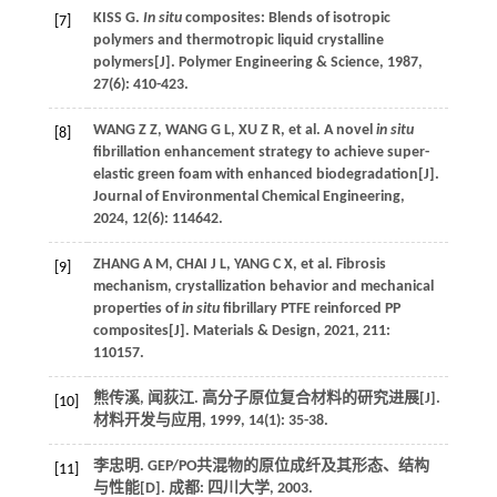
KISS
G
.
In situ
composites: Blends of isotropic
[7]
polymers and thermotropic liquid crystalline
polymers[J].
Polymer Engineering & Science
,
1987
,
27
(6): 410-423.
WANG
Z Z
,
WANG
G L
,
XU
Z R
,
et al
. A novel
in situ
[8]
fibrillation enhancement strategy to achieve super-
elastic green foam with enhanced biodegradation[J].
Journal of Environmental Chemical Engineering
,
2024
,
12
(6): 114642.
ZHANG
A M
,
CHAI
J L
,
YANG
C X
,
et al
. Fibrosis
[9]
mechanism, crystallization behavior and mechanical
properties of
in situ
fibrillary PTFE reinforced PP
composites[J].
Materials & Design
,
2021
,
211
:
110157.
熊传溪, 闻荻江. 高分子原位复合材料的研究进展[J].
[10]
材料开发与应用
,
1999
,
14
(1): 35-38.
李忠明. GEP/PO共混物的原位成纤及其形态、结构
[11]
与性能[D]. 成都: 四川大学,
2003
.