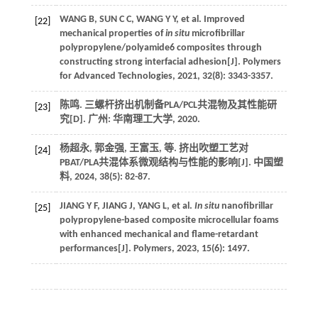
WANG
B
,
SUN
C C
,
WANG
Y Y
,
et al
. Improved
[22]
mechanical properties of
in situ
microfibrillar
polypropylene/polyamide6 composites through
constructing strong interfacial adhesion[J].
Polymers
for Advanced Technologies
,
2021
,
32
(8): 3343-3357.
陈鸣. 三螺杆挤出机制备PLA/PCL共混物及其性能研
[23]
究[D]. 广州: 华南理工大学,
2020
.
杨超永, 郭金强, 王富玉,
等
. 挤出吹塑工艺对
[24]
PBAT/PLA共混体系微观结构与性能的影响[J].
中国塑
料
,
2024
,
38
(5): 82-87.
JIANG
Y F
,
JIANG
J
,
YANG
L
,
et al
.
In situ
nanofibrillar
[25]
polypropylene-based composite microcellular foams
with enhanced mechanical and flame-retardant
performances[J].
Polymers
,
2023
,
15
(6): 1497.