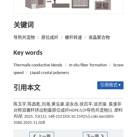
关键词
导热共混物
/
原位成纤
/
螺杆转速
/
液晶聚合物
Key words
Thermally conductive blends
/
In-situ
fiber formation
/
Screw
speed
/
Liquid crystal polymers
引用格式 ▾
引用本文
陈玉宇,陈昌乾,刘海,黄泓睿,梁永岳,徐百平,谈灵操. 差速非
对称双螺杆挤出制备原位成纤HDPE/LCP导热共混物[J].
塑料
科技
, 2025, 53(11): 148-152 DOI:10.15925/j.cnki.issn1005-
3360.2025.11.028
上一篇
下一篇