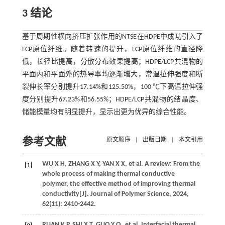
3 结论
基于周期性横向挤压扩张作用的NTSE在HDPE中成功引入了
LCP原位纤维。随着转速的提升，LCP原位纤维的直径降
低，长径比提高，分散分布效果提高；HDPE/LCP共混物的
平面内和平面外的热导率均逐渐增大，常温拉伸强度和断
裂伸长率分别提升17.14%和125.50%，100 ℃下高温拉伸强
度分别提升67.23%和56.55%；HDPE/LCP共混物的结晶度、
储能模量均有明显提升，显示出更为优异的综合性能。
参考文献
原文顺序
|
出版日期
|
本文引用
WU
X H
,
ZHANG
X Y
,
YAN
X X
,
et al
. A review: From the
[1]
whole process of making thermal conductive
polymer, the effective method of improving thermal
conductivity[J].
Journal of Polymer Science
,
2024
,
62
(11): 2410-2442.
RUAN
K P
,
SHI
X T
,
GUO
Y Q
,
et al
. Interfacial thermal