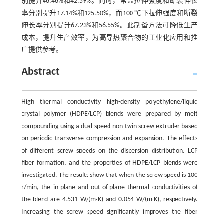
别提升46.46%和42.59%。同时，常温拉伸强度和断裂伸长
率分别提升17.14%和125.50%，而100 ℃下拉伸强度和断裂
伸长率分别提升67.23%和56.55%。此制备方法可降低生产
成本，提升生产效率，为高导热聚合物的工业化应用和推
广提供参考。
Abstract
High thermal conductivity high-density polyethylene/liquid
crystal polymer (HDPE/LCP) blends were prepared by melt
compounding using a dual-speed non-twin screw extruder based
on periodic transverse compression and expansion. The effects
of different screw speeds on the dispersion distribution, LCP
fiber formation, and the properties of HDPE/LCP blends were
investigated. The results show that when the screw speed is 100
r/min, the in-plane and out-of-plane thermal conductivities of
the blend are 4.531 W/(m·K) and 0.054 W/(m·K), respectively.
Increasing the screw speed significantly improves the fiber