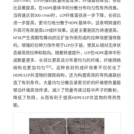
200 r/min，LCP纤维的数量明显增多，纤维直径降低，长径
比显著提高，在HDPE基体中的分散分布均匀性有所改善。
当转速达到300 r/min时，LCP纤维直径进一步下降，长径比
进一步提高，更均匀地分散于HDPE基体中。这表明转速的
升高可有效提高LCP成纤效果。这是主要是因为转速提高，
NTSE产生周期性横向挤压扩张作用形成的拉伸场更强导致
的。增强的拉伸力场作用于LCP分子链，使其从相对无序状
态被高效拉伸和取向。随着转速提升，LCP在HDPE基体中形
成数量更多、长径比更高且分布更均匀的纤维，纤维网络
[
22
]
结构也更加均匀
。这种良好的成纤效果不仅优化了
HDPE/LCP共混物的微观结构，还为构建高效的导热通路创
造了有利条件。大量均匀分散且紧密交织的纤维使热量能
够沿纤维高效传递，减少了热量传递过程中声子的散射，
降低了热阻，从而有利于提高HDPE/LCP共混物的导热性
能。