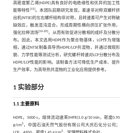
高密度聚乙烯(HDPE)具有良好的电绝缘性和优异的加工性
[
15
]
能等特性
。本团队前期研究发现，差速非对称双螺杆挤
出机(NTSE)的左右螺杆结构非对称，且转速差可产生对称破
缺效应，触发混沌混合，形成周期性横向挤压扩张作用，
[
16
-
20
]
强化拉伸流场
，从而有效促进分散相的成纤及分散分
布。因此，本文选用HDPE作为聚合物基体，LCP作为增强
相，通过NTSE制备高导热HDPE/LCP共混物，并通过微观形
貌、力学性能等测试分析，研究螺杆转速对LCP分散分布及
HDPE/LCP性能的影响。该制备方法可降低生产成本、提升
生产效率，为高导热共混物的工业化应用提供参考。
1 实验部分
1.1 主要原料
HDPE，5000 s，熔体流动速率(MFR)1.0 g/10 min，密度0.95
3
g/cm
，中国石油天然气股份有限公司大庆石化分公司；
3
LCP，A950，密度1.45 g/cm
，宝理塑料株式会社。