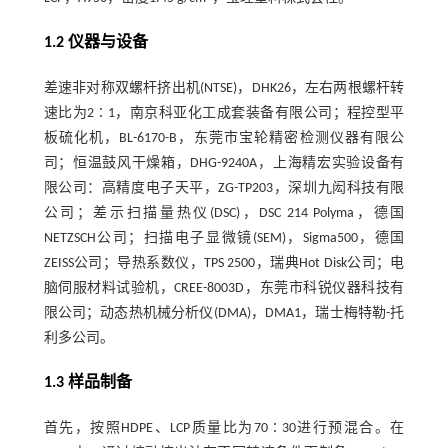
1.2 仪器与设备
差速非对称双螺杆挤出机(NTSE)，DHK26，左右两根螺杆转
速比为2∶1，南京科亚化工成套装备有限公司；程控型平
板硫化机，BL-6170-B，东莞市宝轮精密检测仪器有限公
司；恒温鼓风干燥箱，DHG-9240A，上海精宏实验设备有
限公司：高精度电子天平，ZG-TP203，深圳九闳科技有限
公司；差示扫描量热仪(DSC)，DSC 214 Polyma，德国
NETZSCH公司；扫描电子显微镜(SEM)，Sigma500，德国
ZEISS公司；导热系数仪，TPS 2500，瑞典Hot Disk公司；电
脑伺服材料试验机，CREE-8003D，东莞市科锐仪器科技有
限公司；动态热机械分析仪(DMA)，DMA1，瑞士梅特勒-托
利多公司。
1.3 样品制备
首先，按照HDPE、LCP质量比为70∶30进行预混合。在