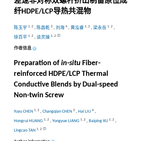
差速非对称双螺杆挤出制备原位成
纤HDPE/LCP导热共混物
1
,
2
3
4
1
,
2
1
,
2
陈玉宇
,
陈昌乾
,
刘海
,
黄泓睿
,
梁永岳
,
1
,
2
1
,
2
徐百平
,
谈灵操
作者信息
+
Preparation of
in-situ
Fiber-
reinforced HDPE/LCP Thermal
Conductive Blends by Dual-speed
Non-twin Screw
1
,
2
3
4
Yuyu CHEN
,
Changqian CHEN
,
Hai LIU
,
1
,
2
1
,
2
1
,
2
Hongrui HUANG
,
Yongyue LIANG
,
Baiping XU
,
1
,
2
Lingcao TAN