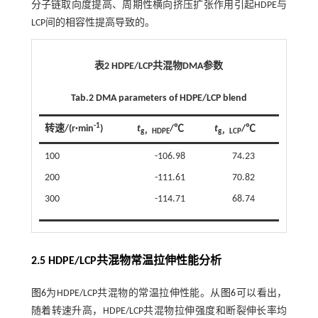
分子链取向度提高、周期性横向挤压扩张作用引起HDPE与
LCP间的相容性提高导致的。
表2 HDPE/LCP共混物DMA参数
Tab.2 DMA parameters of HDPE/LCP blend
-1
转速/(r·min
)
t
/℃
t
/℃
g，HDPE
g，LCP
100
-106.98
74.23
200
-111.61
70.82
300
-114.71
68.74
2.5 HDPE/LCP共混物常温拉伸性能分析
图6
为HDPE/LCP共混物的常温拉伸性能。从
图6
可以看出，
随着转速升高，HDPE/LCP共混物拉伸强度和断裂伸长率均