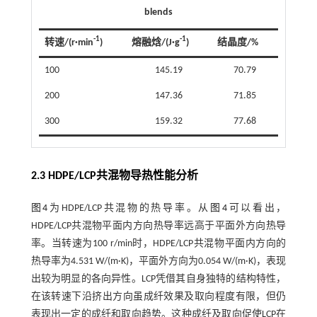
blends
-1
-1
转速/(r·min
)
熔融焓/(J·g
)
结晶度/%
100
145.19
70.79
200
147.36
71.85
300
159.32
77.68
2.3 HDPE/LCP共混物导热性能分析
图4
为HDPE/LCP共混物的热导率。从
图4
可以看出，
HDPE/LCP共混物平面内方向热导率远高于平面外方向热导
率。当转速为100 r/min时，HDPE/LCP共混物平面内方向的
热导率为4.531 W/(m·K)，平面外方向为0.054 W/(m·K)，表现
出较为明显的各向异性。LCP凭借其自身独特的结构特性，
在该转速下沿挤出方向虽成纤效果及取向程度有限，但仍
表现出一定的成纤和取向趋势。这种成纤及取向促使LCP在