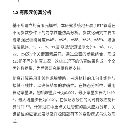
。
1.3 有限元仿真分析
基于所建立的有限元模型，本研究系统地开展了RTP管道在
不同参数条件下的力学性能仿真分析。参数化研究主要围
绕增强层缠绕角度(±46°、±52°、±58°、±62°、±66°)、增强
层层数(3、5、7、9、11层)以及管道径厚比(13、16、19、
22、25)这3个关键因素展开。通过全面的参数组合，形成
125组不同的仿真工况，这些工况下的仿真结果构成一个全
面的数据集，为后续研究提供数据支持。
仿真计算采用非线性求解策略，考虑材料的几何非线性与
接触非线性，以确保结果的准确性。在静态分析中，采用
-
自动增量法，初始增量步长为0.009，最小增量步长为1×10
5
，最大增量步长为0.090，在保证收敛性的同时有效控制计
[
14
]
算时间
。计算过程中重点关注管道的最大应力分布、关
键部位的应变发展以及在极限载荷下的变形模式与失效形
式。