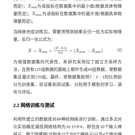
而定)；
X
为该指标在数据集中的最小值(根据具体物理
X
m
i
n
m
i
n
量而定)；
X
为该指标在数据集中的最大值(根据具体物
X
m
a
x
m
a
x
理量而定)。
当网络完成训练后，需要将预测结果反归一化为实际物理
量，反归一化公式为：
(
'
−
0.1
)
X
=
+
×
(
−
)
(2)
X
X
X
X
X
=
X
m
i
n
+
(
X
'
-
0.1
)
0.8
×
(
X
m
a
x
-
X
m
i
n
)
m
i
n
m
a
x
m
i
n
0.8
为增强数据集的代表性，本研究采用拉丁超立方采样方
法，在原有125组数据的基础上额外生成45组数据，使数据
集总量达到170组。最终，将数据集按照7∶2∶1的比例划
分为训练集、验证集和测试集，分别用于模型的学习、调
优与评估。
2.2 网络训练与测试
利用所建立的数据库对BP神经网络进行训练，通过多次对
比实验确定最佳网络结构为10-15-8-4，即包含10个输入神
经元、两个隐藏层(分别含15个与8个神经元)以及4个输出神