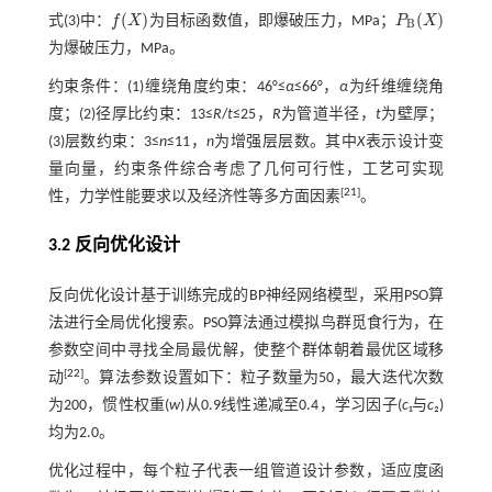
(
)
(
)
式(3)
中：
f
X
为目标函数值，即爆破压力，MPa；
P
X
f
(
X
)
P
B
(
X
)
B
为爆破压力，MPa。
约束条件：(1)缠绕角度约束：46°≤
α
≤66°，
α
为纤维缠绕角
度；(2)径厚比约束：13≤
R
/
t
≤25，
R
为管道半径，
t
为壁厚；
(3)层数约束：3≤
n
≤11，
n
为增强层层数。其中
X
表示设计变
量向量，约束条件综合考虑了几何可行性，工艺可实现
[
21
]
性，力学性能要求以及经济性等多方面因素
。
3.2 反向优化设计
反向优化设计基于训练完成的BP神经网络模型，采用PSO算
法进行全局优化搜索。PSO算法通过模拟鸟群觅食行为，在
参数空间中寻找全局最优解，使整个群体朝着最优区域移
[
22
]
动
。算法参数设置如下：粒子数量为50，最大迭代次数
为200，惯性权重(
w
)从0.9线性递减至0.4，学习因子(
c
₁与
c
₂)
均为2.0。
优化过程中，每个粒子代表一组管道设计参数，适应度函