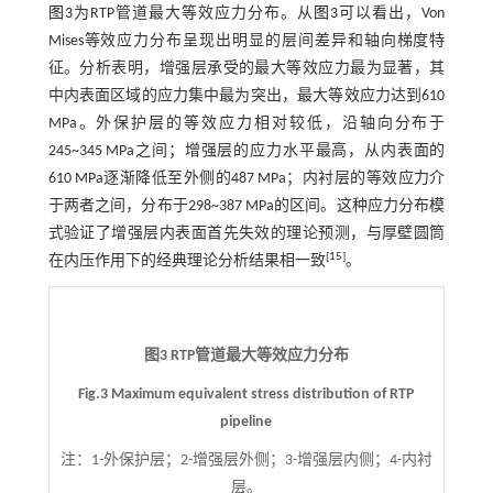
图3
为RTP管道最大等效应力分布。从
图3
可以看出，Von
Mises等效应力分布呈现出明显的层间差异和轴向梯度特
征。分析表明，增强层承受的最大等效应力最为显著，其
中内表面区域的应力集中最为突出，最大等效应力达到610
MPa。外保护层的等效应力相对较低，沿轴向分布于
245~345 MPa之间；增强层的应力水平最高，从内表面的
610 MPa逐渐降低至外侧的487 MPa；内衬层的等效应力介
于两者之间，分布于298~387 MPa的区间。这种应力分布模
式验证了增强层内表面首先失效的理论预测，与厚壁圆筒
[
15
]
在内压作用下的经典理论分析结果相一致
。
图3 RTP管道最大等效应力分布
Fig.3 Maximum equivalent stress distribution of RTP
pipeline
注：
1-外保护层；2-增强层外侧；3-增强层内侧；4-内衬
层。