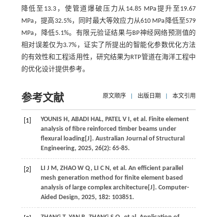
降低至13.3，使管道爆破压力从14.85 MPa提升至19.67
MPa，提高32.5%，同时最大等效应力从610 MPa降低至579
MPa，降低5.1%。有限元验证结果与BP神经网络预测值的
相对误差仅为3.7%，证实了所提出的智能化参数优化方法
的有效性和工程适用性，研究结果为RTP管道在海洋工程中
的优化设计提供参考。
参考文献
原文顺序
|
出版日期
|
本文引用
YOUNIS
H
,
ABADI
HAL
,
PATEL
V I
,
et al
. Finite element
[1]
analysis of fibre reinforced timber beams under
flexural loading[J].
Australian Journal of Structural
Engineering
,
2025
,
26
(2): 65-85.
LI
J M
,
ZHAO
W Q
,
LI
C N
,
et al
. An efficient parallel
[2]
mesh generation method for finite element based
analysis of large complex architecture[J].
Computer-
Aided Design
,
2025
,
182
: 103851.