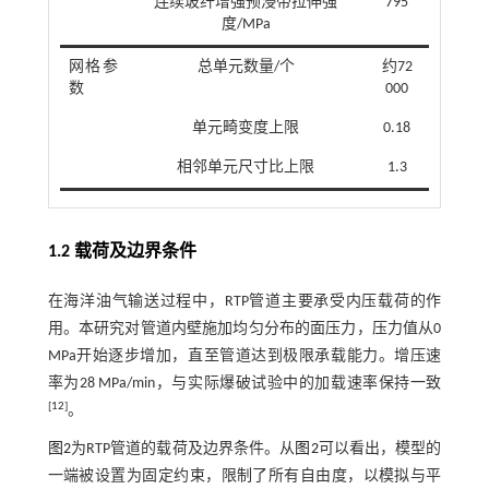
连续玻纤增强预浸带拉伸强
795
度/MPa
网格参
总单元数量/个
约72
数
000
单元畸变度上限
0.18
相邻单元尺寸比上限
1.3
1.2 载荷及边界条件
在海洋油气输送过程中，RTP管道主要承受内压载荷的作
用。本研究对管道内壁施加均匀分布的面压力，压力值从0
MPa开始逐步增加，直至管道达到极限承载能力。增压速
率为28 MPa/min，与实际爆破试验中的加载速率保持一致
[
12
]
。
图2
为RTP管道的载荷及边界条件。从
图2
可以看出，模型的
一端被设置为固定约束，限制了所有自由度，以模拟与平