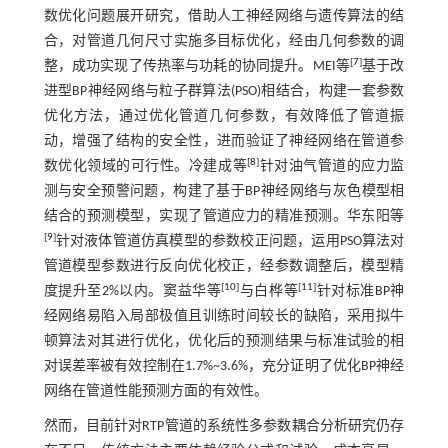
数优化问题展开研究，借助人工神经网络与遗传算法的结
合，对管道几何尺寸实施多目标优化，经由几何参数的调
[
7
]
整，成功实现了传热率与功耗的协同提升。MEI等
基于改
进型BP神经网络与粒子群算法(PSO)相结合，构建一套参数
优化方法，通过优化管道几何参数，有效降低了管道振
动，增强了结构的安全性，进而验证了神经网络在管道参
[
8
]
数优化领域的可行性。冷建成等
针对油气管道的应力监
测与安全预警问题，构建了基于BP神经网络与灰色模型相
结合的预测模型，实现了管道应力的精准预测。华东阳等
[
9
]
针对液体管道仿真模型的参数校正问题，运用PSO算法对
管道模型参数进行反向优化校正，经参数调整后，模型精
[
10
]
[
11
]
度提升至2%以内。窦益华等
与白桦等
针对标准BP神
经网络易陷入局部极值且训练时间较长的缺陷，采用拟牛
顿算法对其进行优化，优化后的预测结果与标准试验的相
对误差率被有效控制在1.7%~3.6%，充分证明了优化BP神经
网络在管道性能预测方面的有效性。
然而，目前针对RTP管道的系统性多参数耦合分析研究仍存