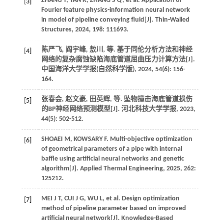
ZHANG
T
,
YAN
R
,
ZHANG
S Q
,
et al
. Application of
[3]
Fourier feature physics-information neural network
in model of pipeline conveying fluid[J].
Thin-Walled
Structures
,
2024
,
198
: 111693.
陈严飞, 阎宇峰, 敖川,
等
. 基于同伦分析方法和神经
[4]
网络的复杂腐蚀缺陷海底管道屈曲压力计算方法[J].
中国海洋大学学报(自然科学版)
,
2024
,
54
(6): 156-
164.
张春会, 赵文豪, 田英辉,
等
. 坠物撞击海底管道损伤
[5]
的BP神经网络预测模型[J].
河北科技大学学报
,
2023
,
44
(5): 502-512.
SHOAEI
M
,
KOWSARY
F
. Multi-objective optimization
[6]
of geometrical parameters of a pipe with internal
baffle using artificial neural networks and genetic
algorithm[J].
Applied Thermal Engineering
,
2025
,
262
:
125212.
MEI
J T
,
CUI
J G
,
WU
L
,
et al
. Design optimization
[7]
method of pipeline parameter based on improved
artificial neural network[J].
Knowledge-Based