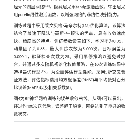
[
18
]
经元的四层网络
。隐藏层采用tansig激活函数，输出层采
用purelin线性激活函数，以增强网络的非线性映射能力。
训练过程中采用莱文贝格-马夸尔特(LM)优化算法，该算法
结合了最速下降法与高斯-牛顿法的优点，具有收敛速度
快、精度高的特点。训练参数设置如下：学习率为0.01，
动量因子为0.85，最大训练次数为5 000次，目标误差为
0.000 1，验证检查次数为25。采用早停策略以避免过拟
合，并通过多次随机初始化权值策略，在10次训练结果中
[
19
]
选择最优模型
。为全面评估模型性能，采用5折交叉验
证方法，评估指标选用均方根误差(RMSE)与平均绝对百分
比误差(MAPE)以及相关系数(
R
)。
图4
为BP神经网络训练的误差收敛曲线。从
图4
可以看出，
经过约400次迭代后，误差趋于稳定，网络达到了良好的收
敛状态。