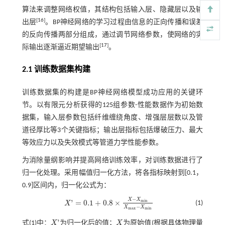
算法来调整网络权值，其结构包括输入层、隐藏层以及输
[
16
]
出层
。BP神经网络的学习过程由信息的正向传播和误差
的反向传播两部分组成，通过调节网络参数，使网络的实
[
17
]
际输出逐渐逼近期望输出
。
2.1 训练数据集构建
训练数据集的构建是BP神经网络模型成功应用的关键环
节。以有限元分析获得的125组参数-性能数据作为初始数
据集，输入层参数包括纤维缠绕角度、增强层层数以及管
道径厚比等3个关键指标；输出层指标包括爆破压力、最大
等效应力以及失效模式等管道力学性能参数。
为消除量纲影响并提高网络训练效率，对训练数据进行了
归一化处理。采用幅值归一化方法，将各指标映射到[0.1，
0.9]区间内，归一化公式为：
−
X
X
'
=
0.1
+
0.8
×
m
i
n
(1)
X
X
'
=
0.1
+
0.8
×
X
-
X
m
i
n
X
m
a
x
-
X
m
i
n
−
X
X
m
a
x
m
i
n
'
式(1)
中：
X
为归一化后的值；
X
为原始值(根据具体物理量
X
'
X