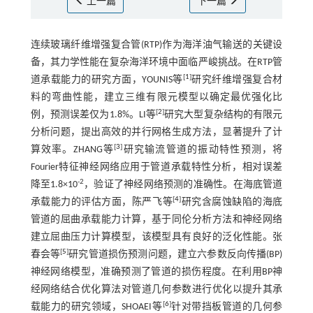
上一篇
下一篇
连续玻璃纤维增强复合管(RTP)作为海洋油气输送的关键设
备，其力学性能在复杂海洋环境中面临严峻挑战。在RTP管
[
1
]
道承载能力的研究方面，YOUNIS等
研究纤维增强复合材
料的弯曲性能，建立三维有限元模型以确定最优强化比
[
2
]
例，预测误差仅为1.8%。LI等
研究大型复杂结构的有限元
分析问题，提出高效的并行网格生成方法，显著提升了计
[
3
]
算效率。ZHANG等
研究输流管道的振动特性预测，将
Fourier特征神经网络应用于管道承载特性分析，相对误差
-2
降至1.8×10
，验证了神经网络预测的准确性。在海底管道
[
4
]
承载能力的评估方面，陈严飞等
研究含腐蚀缺陷的海底
管道的屈曲承载能力计算，基于同伦分析方法和神经网络
建立屈曲压力计算模型，该模型具有良好的泛化性能。张
[
5
]
春会等
研究管道损伤预测问题，建立六参数反向传播(BP)
神经网络模型，准确预测了管道的损伤程度。在利用BP神
经网络结合优化算法对管道几何参数进行优化以提升其承
[
6
]
载能力的研究领域，SHOAEI等
针对带挡板管道的几何参