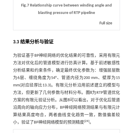
Fig.7 Relationship curve between winding angle and
blasting pressure of RTP pipeline
Full size
3.3 结果分析与验证
为验证基于BP神经网络的优化结果的可靠性，采用有限元
方法对优化后的管道模型进行仿真计算。基于前述敏感性
分析结果和约束条件，确定最终优化参数为：增强层层数
为6层、缠绕角度为54°、管道内径为200 mm、壁厚为15
mm(对应径厚比13.3)。有限元分析沿用前述建立的模型与
方法，但更新了几何参数与材料分布。
图8
为RTP管道优化
方案的有限元验证分析。从
图8
可以看出，对于优化后管道
沿周向的轴向应力分布，BP神经网络预测结果与有限元计
算结果高度吻合，两者曲线变化趋势一致，数值偏差较
[
24
]
小，验证了BP神经网络模型的预测精度
。