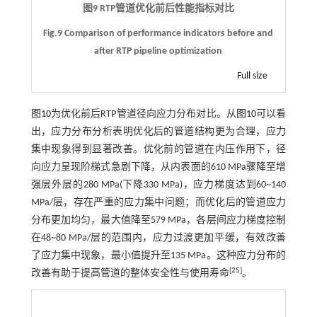
图9 RTP管道优化前后性能指标对比
Fig.9 Comparison of performance indicators before and
after RTP pipeline optimization
Full size
图10
为优化前后RTP管道径向应力分布对比。从
图10
可以看
出，应力分布分析表明优化后的管道结构更为合理，应力
集中现象得到显著改善。优化前的管道在内压作用下，径
向应力呈现阶梯式急剧下降，从内表面的610 MPa骤降至增
强层外层的280 MPa(下降330 MPa)，应力梯度达到60~140
MPa/层，存在严重的应力集中问题；而优化后的管道应力
分布更加均匀，最大值降至579 MPa，各层间应力梯度控制
在48~80 MPa/层的范围内，应力过渡更加平缓，有效改善
了应力集中现象，最小值提升至135 MPa。这种应力分布的
[
25
]
改善有助于提高管道的整体安全性与使用寿命
。