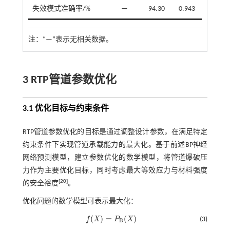
失效模式准确率/%
—
94.30
0.943
注：
“—”表示无相关数据。
3 RTP管道参数优化
3.1 优化目标与约束条件
RTP管道参数优化的目标是通过调整设计参数，在满足特定
约束条件下实现管道承载能力的最大化。基于前述BP神经
网络预测模型，建立参数优化的数学模型，将管道爆破压
力作为主要优化目标，同时考虑最大等效应力与材料强度
[
20
]
的安全裕度
。
优化问题的数学模型可表示最大化：
(
)
=
(
)
f
X
P
X
(3)
f
(
X
)
=
P
B
(
X
)
B