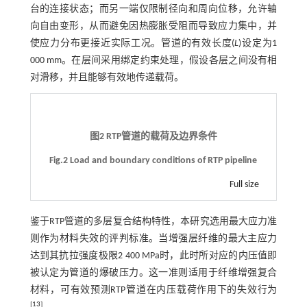
台的连接状态；而另一端仅限制径向和周向位移，允许轴
向自由变形，从而避免因热膨胀受阻而导致应力集中，并
使应力分布更接近实际工况。管道的有效长度(
L
)设定为1
000 mm。在层间采用绑定约束处理，假设各层之间没有相
对滑移，并且能够有效地传递载荷。
图2 RTP管道的载荷及边界条件
Fig.2 Load and boundary conditions of RTP pipeline
Full size
鉴于RTP管道的多层复合结构特性，本研究选用最大应力准
则作为材料失效的评判标准。当增强层纤维的最大主应力
达到其抗拉强度极限2 400 MPa时，此时所对应的内压值即
被认定为管道的爆破压力。这一准则适用于纤维增强复合
材料，可有效预测RTP管道在内压载荷作用下的失效行为
[
13
]