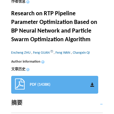
作者信息
+
Research on RTP Pipeline
Parameter Optimization Based on
BP Neural Network and Particle
Swarm Optimization Algorithm
Encheng ZHU
,
Feng GUAN
,
Feng WAN
,
Changxin QI
Author information
+
文章历史
+
PDF (1438K)
摘要