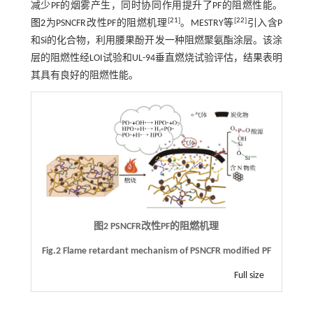
减少PF的烟雾产生，同时协同作用提升了PF的阻燃性能。
[
21
]
[
22
]
图2
为PSNCFR改性PF的阻燃机理
。MESTRY等
引入含P
和Si的化合物，利用腰果酚开发一种阻燃聚氨酯涂层。该涂
层的阻燃性经LOI试验和UL-94垂直燃烧试验评估，结果表明
其具有良好的阻燃性能。
图2 PSNCFR改性PF的阻燃机理
Fig.2 Flame retardant mechanism of PSNCFR modified PF
Full size