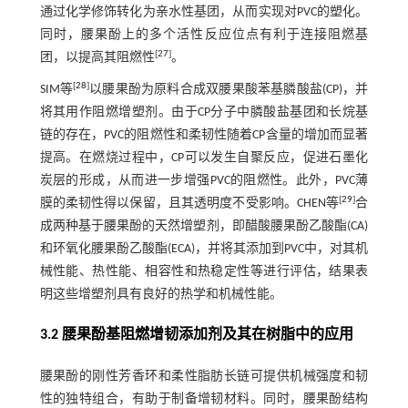
通过化学修饰转化为亲水性基团，从而实现对PVC的塑化。
同时，腰果酚上的多个活性反应位点有利于连接阻燃基
[
27
]
团，以提高其阻燃性
。
[
28
]
SIM等
以腰果酚为原料合成双腰果酸苯基膦酸盐(CP)，并
将其用作阻燃增塑剂。由于CP分子中膦酸盐基团和长烷基
链的存在，PVC的阻燃性和柔韧性随着CP含量的增加而显著
提高。在燃烧过程中，CP可以发生自聚反应，促进石墨化
炭层的形成，从而进一步增强PVC的阻燃性。此外，PVC薄
[
29
]
膜的柔韧性得以保留，且其透明度不受影响。CHEN等
合
成两种基于腰果酚的天然增塑剂，即醋酸腰果酚乙酸酯(CA)
和环氧化腰果酚乙酸酯(ECA)，并将其添加到PVC中，对其机
械性能、热性能、相容性和热稳定性等进行评估，结果表
明这些增塑剂具有良好的热学和机械性能。
3.2 腰果酚基阻燃增韧添加剂及其在树脂中的应用
腰果酚的刚性芳香环和柔性脂肪长链可提供机械强度和韧
性的独特组合，有助于制备增韧材料。同时，腰果酚结构