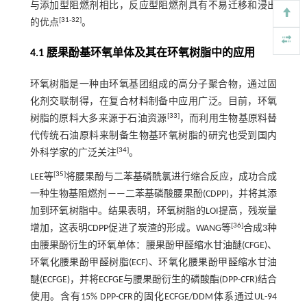
与添加型阻燃剂相比，反应型阻燃剂具有不易迁移和浸出
[
31
-
32
]
的优点
。
4.1 腰果酚基环氧单体及其在环氧树脂中的应用
环氧树脂是一种由环氧基团组成的高分子聚合物，通过固
化剂交联制得，在复合材料制备中应用广泛。目前，环氧
[
33
]
树脂的原料大多来源于石油资源
，而利用生物基原料替
代传统石油原料来制备生物基环氧树脂的研究也受到国内
[
34
]
外科学家的广泛关注
。
[
35
]
LEE等
将腰果酚与二苯基磷酰氯进行缩合反应，成功合成
一种生物基阻燃剂——二苯基磷酸腰果酚(CDPP)，并将其添
加到环氧树脂中。结果表明，环氧树脂的LOI提高，残炭量
[
36
]
增加，这表明CDPP促进了炭渣的形成。WANG等
合成3种
由腰果酚衍生的环氧单体：腰果酚甲醛缩水甘油醚(CFGE)、
环氧化腰果酚甲醛树脂(ECF)、环氧化腰果酚甲醛缩水甘油
醚(ECFGE)，并将ECFGE与腰果酚衍生的磷酸酯(DPP-CFR)结合
使用。含有15% DPP-CFR的固化ECFGE/DDM体系通过UL-94