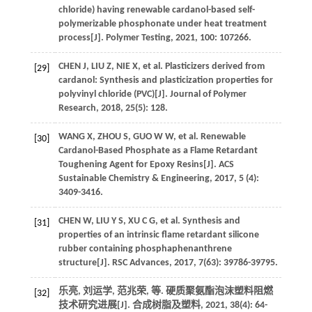
chloride) having renewable cardanol-based self-
polymerizable phosphonate under heat treatment
process[J].
Polymer Testing
,
2021
,
100
: 107266.
CHEN
J
,
LIU
Z
,
NIE
X
,
et al
. Plasticizers derived from
[29]
cardanol: Synthesis and plasticization properties for
polyvinyl chloride (PVC)[J].
Journal of Polymer
Research
,
2018
,
25
(5): 128.
WANG
X
,
ZHOU
S
,
GUO
W W
,
et al
. Renewable
[30]
Cardanol-Based Phosphate as a Flame Retardant
Toughening Agent for Epoxy Resins[J].
ACS
Sustainable Chemistry & Engineering
,
2017
,
5
(4):
3409-3416.
CHEN
W
,
LIU
Y S
,
XU
C G
,
et al
. Synthesis and
[31]
properties of an intrinsic flame retardant silicone
rubber containing phosphaphenanthrene
structure[J].
RSC Advances
,
2017
,
7
(63): 39786-39795.
乐亮, 刘运学, 范兆荣,
等
. 硬质聚氨酯泡沫塑料阻燃
[32]
技术研究进展[J].
合成树脂及塑料
,
2021
,
38
(4): 64-