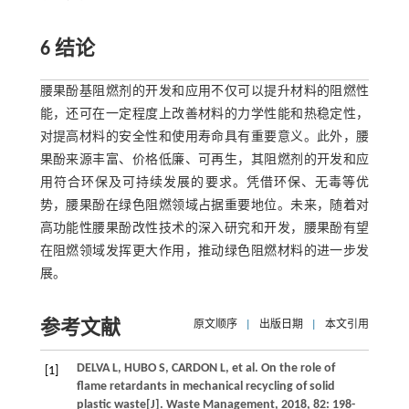
6 结论
腰果酚基阻燃剂的开发和应用不仅可以提升材料的阻燃性
能，还可在一定程度上改善材料的力学性能和热稳定性，
对提高材料的安全性和使用寿命具有重要意义。此外，腰
果酚来源丰富、价格低廉、可再生，其阻燃剂的开发和应
用符合环保及可持续发展的要求。凭借环保、无毒等优
势，腰果酚在绿色阻燃领域占据重要地位。未来，随着对
高功能性腰果酚改性技术的深入研究和开发，腰果酚有望
在阻燃领域发挥更大作用，推动绿色阻燃材料的进一步发
展。
参考文献
原文顺序
|
出版日期
|
本文引用
DELVA
L
,
HUBO
S
,
CARDON
L
,
et al
. On the role of
[1]
flame retardants in mechanical recycling of solid
plastic waste[J].
Waste Management
,
2018
,
82
: 198-