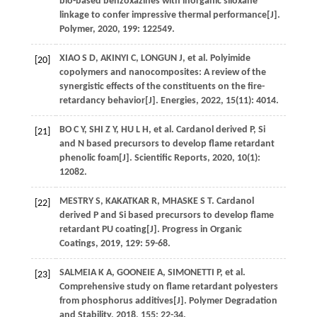
bio-based benzoxazines with inorganic siloxane
linkage to confer impressive thermal performance[J].
Polymer
,
2020
,
199
: 122549.
XIAO
S D
,
AKINYI
C
,
LONGUN
J
,
et al
. Polyimide
[20]
copolymers and nanocomposites: A review of the
synergistic effects of the constituents on the fire-
retardancy behavior[J].
Energies
,
2022
,
15
(11): 4014.
BO
C Y
,
SHI
Z Y
,
HU
L H
,
et al
. Cardanol derived P, Si
[21]
and N based precursors to develop flame retardant
phenolic foam[J].
Scientific Reports
,
2020
,
10
(1):
12082.
MESTRY
S
,
KAKATKAR
R
,
MHASKE
S T
. Cardanol
[22]
derived P and Si based precursors to develop flame
retardant PU coating[J].
Progress in Organic
Coatings
,
2019
,
129
: 59-68.
SALMEIA
K A
,
GOONEIE
A
,
SIMONETTI
P
,
et al
.
[23]
Comprehensive study on flame retardant polyesters
from phosphorus additives[J].
Polymer Degradation
and Stability
,
2018
,
155
: 22-34.