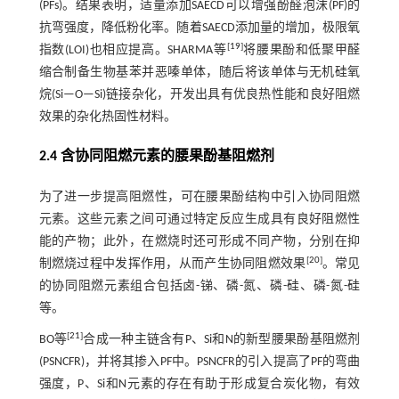
(PFs)。结果表明，适量添加SAECD可以增强酚醛泡沫(PF)的
抗弯强度，降低粉化率。随着SAECD添加量的增加，极限氧
[
19
]
指数(LOI)也相应提高。SHARMA等
将腰果酚和低聚甲醛
缩合制备生物基苯并恶嗪单体，随后将该单体与无机硅氧
烷(Si—O—Si)链接杂化，开发出具有优良热性能和良好阻燃
效果的杂化热固性材料。
2.4 含协同阻燃元素的腰果酚基阻燃剂
为了进一步提高阻燃性，可在腰果酚结构中引入协同阻燃
元素。这些元素之间可通过特定反应生成具有良好阻燃性
能的产物；此外，在燃烧时还可形成不同产物，分别在抑
[
20
]
制燃烧过程中发挥作用，从而产生协同阻燃效果
。常见
的协同阻燃元素组合包括卤-锑、磷-氮、磷-硅、磷-氮-硅
等。
[
21
]
BO等
合成一种主链含有P、Si和N的新型腰果酚基阻燃剂
(PSNCFR)，并将其掺入PF中。PSNCFR的引入提高了PF的弯曲
强度，P、Si和N元素的存在有助于形成复合炭化物，有效