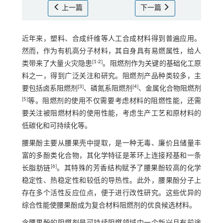
上一篇
下一篇
近年来，塑料、合成纤维等人工合成材料得到普遍应用。
然而，作为有机高分子材料，其自身具有易燃属性，给人
[
1
-
2
]
类带来了大量火灾隐患
。阻燃剂作为关键的基础化工原
料之一，得到广泛关注和研究。阻燃剂产品种类较多，主
[
3
]
[
4
]
要包括卤系阻燃剂
、磷氮系阻燃剂
、金属化合物阻燃剂
[
5
]
等。阻燃剂的使用不仅需要考虑材料的阻燃性能，还需
要关注被阻燃材料的使用性能，考虑生产工艺和原材料的
低碳化和可持续化等。
腰果酚主要从腰果壳中提取，是一种无毒、廉价且储量丰
富的多酚类化合物，其化学特征是苯环上连接羟基和一条
[
6
]
长脂肪链
。其特殊的芳香结构赋予了腰果酚较高的化学
稳定性、热稳定性和较低的导热性。此外，腰果酚分子上
存在多个活性反应位点，便于进行改性研究。这些优异的
综合性能使腰果酚成为复合材料阻燃剂的优良候选材料。