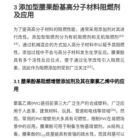
3 添加型腰果酚基高分子材料阻燃剂
及应用
为了提高高分子材料的阻燃性能，通常采用添加剂对其进
[
23
-
行改性。添加型阻燃剂分为有机阻燃剂和无机阻燃剂
24
]
，通过机械混合的方式加入高分子材料中以赋予其阻燃
性，添加过程中不会与高分子材料发生化学反应。腰果酚
具有多个活性反应位点，便于通过化学改性引入阻燃元
[
25
]
素，因此作为阻燃添加剂受到广泛关注
。
3.1 腰果酚基阻燃增塑添加剂及其在聚氯乙烯中的应
用
聚氯乙烯(PVC)是目前第三大广泛生产的合成塑料，广泛应
[
26
]
用于人造革、建筑材料、玩具、管道和电线等领域
。然
而，常用的PVC增塑剂大多具有可燃性，限制PVC在易燃场
景中的应用。腰果酚可用于制备生物基增塑剂。从结构上
看，腰果酚的C
烷基链具有很强的疏水性，而其羟基可以
15