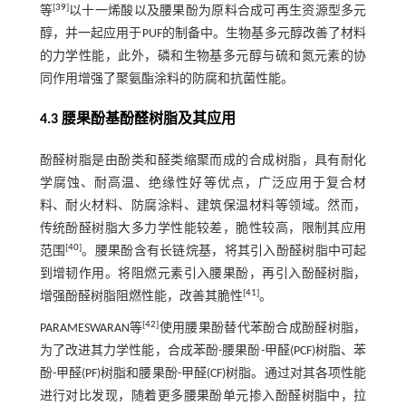
[
39
]
等
以十一烯酸以及腰果酚为原料合成可再生资源型多元
醇，并一起应用于PUF的制备中。生物基多元醇改善了材料
的力学性能，此外，磷和生物基多元醇与硫和氮元素的协
同作用增强了聚氨酯涂料的防腐和抗菌性能。
4.3 腰果酚基酚醛树脂及其应用
酚醛树脂是由酚类和醛类缩聚而成的合成树脂，具有耐化
学腐蚀、耐高温、绝缘性好等优点，广泛应用于复合材
料、耐火材料、防腐涂料、建筑保温材料等领域。然而，
传统酚醛树脂大多力学性能较差，脆性较高，限制其应用
[
40
]
范围
。腰果酚含有长链烷基，将其引入酚醛树脂中可起
到增韧作用。将阻燃元素引入腰果酚，再引入酚醛树脂，
[
41
]
增强酚醛树脂阻燃性能，改善其脆性
。
[
42
]
PARAMESWARAN等
使用腰果酚替代苯酚合成酚醛树脂，
为了改进其力学性能，合成苯酚-腰果酚-甲醛(PCF)树脂、苯
酚-甲醛(PF)树脂和腰果酚-甲醛(CF)树脂。通过对其各项性能
进行对比发现，随着更多腰果酚单元掺入酚醛树脂中，拉