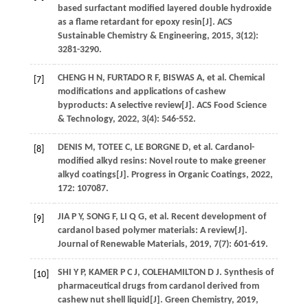
based surfactant modified layered double hydroxide
as a flame retardant for epoxy resin[J].
ACS
Sustainable Chemistry & Engineering
,
2015
,
3
(12):
3281-3290.
CHENG
H N
,
FURTADO
R F
,
BISWAS
A
,
et al
. Chemical
[7]
modifications and applications of cashew
byproducts: A selective review[J].
ACS Food Science
& Technology
,
2022
,
3
(4): 546-552.
DENIS
M
,
TOTEE
C
,
LE BORGNE
D
,
et al
. Cardanol-
[8]
modified alkyd resins: Novel route to make greener
alkyd coatings[J].
Progress in Organic Coatings
,
2022
,
172
: 107087.
JIA
P Y
,
SONG
F
,
LI
Q G
,
et al
. Recent development of
[9]
cardanol based polymer materials: A review[J].
Journal of Renewable Materials
,
2019
,
7
(7): 601-619.
SHI
Y P
,
KAMER
P C J
,
COLEHAMILTON
D J
. Synthesis of
[10]
pharmaceutical drugs from cardanol derived from
cashew nut shell liquid[J].
Green Chemistry
,
2019
,