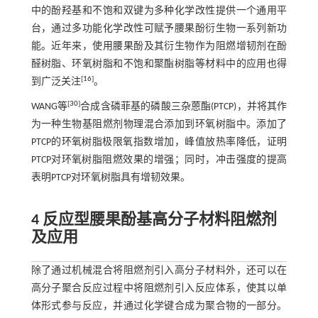
中的酚羟基和不饱和双键为多种化学改性提供一个通用平
台，通过多功能化学改性可赋予腰果酚衍生物一系列新功
能。近年来，使用腰果酚及其衍生物作为阻燃增韧剂在酚
醛树脂、环氧树脂和不饱和聚酯树脂等材料中的应用也得
[
16
]
到广泛关注
。
[
30
]
WANG等
合成含磷菲基的磷酸三杂蒽酯(PTCP)，并将其作
为一种生物基阻燃剂物理混合添加到环氧树脂中。添加了
PTCP的环氧树脂极限氧指数增加，峰值放热率降低，证明
PTCP对环氧树脂阻燃效果的增强；同时，冲击强度的提高
表明PTCP对环氧树脂具有增韧效果。
4 反应型腰果酚基高分子材料阻燃剂
及应用
除了通过机械混合将阻燃剂引入高分子材料外，还可以在
高分子聚合反应过程中将阻燃剂引入反应体系，使其以单
体形式参与反应，并通过化学键合成为聚合物的一部分。