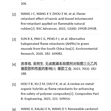
206.
WANG
J C
,
WANG
X Y
,
ZHOU
Z W
,
et al
. Flame-
[2]
retardant effect of tannic acid-based intumescent
fire-retardant applied on flammable natural
rubber[J].
RSC Advances
,
2022
,
12
(46): 29928-29938.
SUN
R X
,
PAN
C G
,
PENG
F J
,
et al
. Alternative
[3]
halogenated flame retardants (AHFRs) in green
mussels from the South China Sea[J].
Environmental
Research
,
2020
,
182
: 109082.
房孝栋, 吴明生. 无卤氮磷系阻燃剂对阻燃三元乙丙
[4]
橡胶胶料性能的影响[J].
橡胶工业
,
2023
,
70
(3): 182-
188.
HOU
Y B
,
XU
Z M
,
CHU
F K
,
et al
. A review on metal-
[5]
organic hybrids as flame retardants for enhancing
fire safety of polymer composites[J].
Composites Part
B: Engineering
,
2021
,
221
: 109014.
WANG
X
,
KALALI
E N
,
WANG
D Y
. Renewable cardanol-
[6]