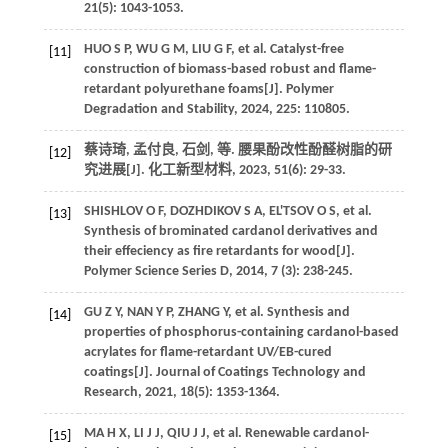
21
(5): 1043-1053.
HUO
S P
,
WU
G M
,
LIU
G F
,
et al
. Catalyst-free
[11]
construction of biomass-based robust and flame-
retardant polyurethane foams[J].
Polymer
Degradation and Stability
,
2024
,
225
: 110805.
蔡诗琦, 孟付良, 石剑,
等
. 腰果酚改性酚醛树脂的研
[12]
究进展[J].
化工新型材料
,
2023
,
51
(6): 29-33.
SHISHLOV
O F
,
DOZHDIKOV
S A
,
EL'TSOV
O S
,
et al
.
[13]
Synthesis of brominated cardanol derivatives and
their effeciency as fire retardants for wood[J].
Polymer Science Series D
,
2014
,
7
(3): 238-245.
GU
Z Y
,
NAN
Y P
,
ZHANG
Y
,
et al
. Synthesis and
[14]
properties of phosphorus-containing cardanol-based
acrylates for flame-retardant UV/EB-cured
coatings[J].
Journal of Coatings Technology and
Research
,
2021
,
18
(5): 1353-1364.
MA
H X
,
LI
J J
,
QIU
J J
,
et al
. Renewable cardanol-
[15]