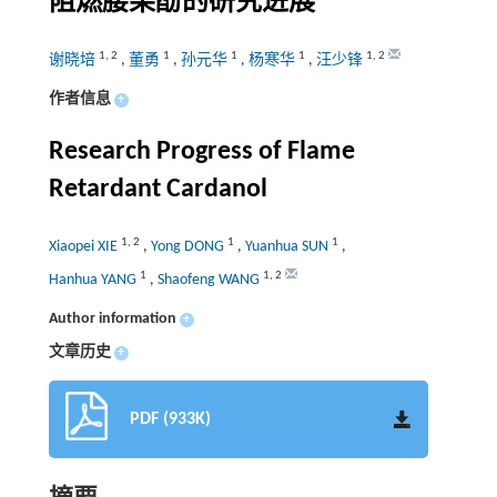
阻燃腰果酚的研究进展
1
,
2
1
1
1
1
,
2
谢晓培
,
董勇
,
孙元华
,
杨寒华
,
汪少锋
作者信息
+
Research Progress of Flame
Retardant Cardanol
1
,
2
1
1
Xiaopei XIE
,
Yong DONG
,
Yuanhua SUN
,
1
1
,
2
Hanhua YANG
,
Shaofeng WANG
Author information
+
文章历史
+
PDF (933K)