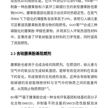
[
15
]
现出优异的阻燃性能，在UL-94测试中达到V-0级。MA等
制备一种由腰果酚和六氯环三磷腈衍生的新型腰果酚低聚
物(HCPP)。腰果酚基固化膜显示出优异的热稳定性，在氮气
中800 ℃下固化的薄膜焦炭收率高于29%，表明引入磷元素
[
16
]
可显著提高腰果酚类聚合物的阻燃性。GUO等
合成三种
磷酸化的腰果酚-甲醛低聚物，并将其引入环氧热固性材料
中，显著改善了环氧树脂复合材料的力学性能，同时提高
了其阻燃性。
2.3 含硅腰果酚基阻燃剂
腰果酚也被用于合成含硅的阻燃剂。在燃烧时，硅元素与
空气中的氧反应生成硅氧基团，能够有效促进材料在高温
下的炭化，形成致密的无机绝热炭层。这种含有硅氧键和
硅碳键的炭层能隔绝材料与空气中的物质之间的能量传
[
17
]
递，从而阻止物质燃烧
。
[
18
]
BO等
基于腰果酚合成一种含有环氧基团和硅基的高分子
化合物(SAECD)，并制备不同含量的SAECD改性酚醛泡沫