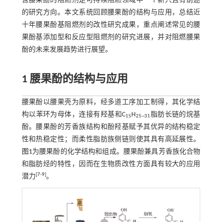
含腰果酚的阻燃剂是可持续阻燃领域中一个新兴且有前途
的研究方向。本文系统回顾腰果酚的结构与应用，总结近
十年腰果酚基阻燃剂的改性研究成果，重点阐述常见的腰
果酚基添加型和反应型阻燃剂的研究进展，并对阻燃腰果
酚的未来发展趋势进行展望。
1 腰果酚的结构与应用
腰果酚以腰果壳为原料，经多道工序加工制得，其化学结
构以苯环为母体，连接有羟基和C
H
脂肪长链的烷基
15
25~31
酚。腰果酚的芳香族结构和酚羟基赋予其优异的结构稳定
性和热稳定性；而柔性脂肪族侧链则使其具有高延展性。
图1
为腰果酚的化学结构和组成。腰果酚兼具芳香族化合物
和脂肪烃的特性，因而在生物质改性方面具有较大的应用
[
7
-
9
]
潜力
。