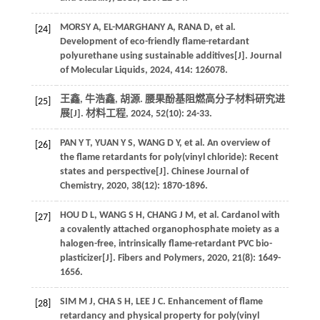
MORSY
A
,
EL-MARGHANY
A
,
RANA
D
,
et al
.
[24]
Development of eco-friendly flame-retardant
polyurethane using sustainable additives[J].
Journal
of Molecular Liquids
,
2024
,
414
: 126078.
王鑫, 牛浩鑫, 胡源. 腰果酚基阻燃高分子材料研究进
[25]
展[J].
材料工程
,
2024
,
52
(10): 24-33.
PAN
Y T
,
YUAN
Y S
,
WANG
D Y
,
et al
. An overview of
[26]
the flame retardants for poly(vinyl chloride): Recent
states and perspective[J].
Chinese Journal of
Chemistry
,
2020
,
38
(12): 1870-1896.
HOU
D L
,
WANG
S H
,
CHANG
J M
,
et al
. Cardanol with
[27]
a covalently attached organophosphate moiety as a
halogen-free, intrinsically flame-retardant PVC bio-
plasticizer[J].
Fibers and Polymers
,
2020
,
21
(8): 1649-
1656.
SIM
M J
,
CHA
S H
,
LEE
J C
. Enhancement of flame
[28]
retardancy and physical property for poly(vinyl