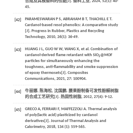
合成及其模塑料的性能[J].
塑料工业
,
2024
,
52
(1): 40-
45.
PARAMESWARAN
P S
,
ABRAHAM
B T
,
THACHILL
E T
.
[42]
Cardanol-based resol phenolics: A comparative study
[J].
Progress in Rubber
, Plastics and Recycling
Technology,
2010
,
26
(1): 36-49.
HUANG
J L
,
GUO
W W
,
WANG
X
,
et al
. Combination of
[43]
cardanol-derived flame retardant with SiO
@MOF
2
particles for simultaneously enhancing the
toughness, anti-flammability and smoke suppression
of epoxy thermosets[J].
Composites
Communications
,
2021
,
27
: 100904.
牛丽娜, 陈海松, 沈国鹏. 腰果酚制备可发性酚醛树脂
[44]
的合成工艺研究[J].
热固性树脂
,
2012
,
27
(4): 9-12.
GRECO
A
,
FERRARI
F
,
MAFFEZZOLI
A
. Thermal analysis
[45]
of poly(lactic acid) plasticized by cardanol
derivatives[J].
Journal of Thermal Analysis and
Calorimetry
,
2018
,
134
(1): 559-565.