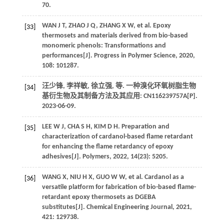
70.
WAN
J T
,
ZHAO
J Q
,
ZHANG
X W
,
et al
. Epoxy
[33]
thermosets and materials derived from bio-based
monomeric phenols: Transformations and
performances[J].
Progress in Polymer Science
,
2020
,
108
: 101287.
汪少锋, 李祥敏, 徐立强,
等
. 一种溴化环氧树脂生物
[34]
基衍生物及其制备方法及其应用: CN116239757A[P].
2023-06-09.
LEE
W J
,
CHA
S H
,
KIM
D H
. Preparation and
[35]
characterization of cardanol-based flame retardant
for enhancing the flame retardancy of epoxy
adhesives[J].
Polymers
,
2022
,
14
(23): 5205.
WANG
X
,
NIU
H X
,
GUO
W W
,
et al
. Cardanol as a
[36]
versatile platform for fabrication of bio-based flame-
retardant epoxy thermosets as DGEBA
substitutes[J].
Chemical Engineering Journal
,
2021
,
421
: 129738.