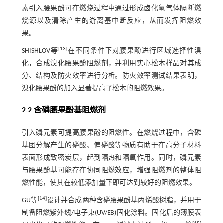
素引入腰果酚可在燃烧过程中通过形成卤化氢气体隔断燃
烧源以及清除产生的游离基中断反应，从而发挥阻燃效
果。
[
13
]
SHISHLOV等
在不同条件下对腰果酚进行区域选择性溴
化，合成溴化腰果酚阻燃剂，并利用实心松木样品对其成
分、结构及防火效率进行分析。防火效率测试结果表明，
溴化腰果酚的加入显著提高了松木的阻燃效果。
2.2 含磷腰果酚基阻燃剂
引入磷元素可提高腰果酚的阻燃性。在燃烧过程中，含磷
基团分解产生的磷酸、偏磷酸等物质有助于在高分子材料
表面形成致密炭层，起到隔热和隔氧作用。同时，磷元素
与腰果酚基可能存在协同阻燃效应，增强阻燃剂的整体阻
燃性能，使其在较低添加量下即可达到较好的阻燃效果。
[
14
]
GU等
设计并合成两种含磷腰果酚基丙烯酸树脂，并用于
制备阻燃紫外线/电子束(UV/EB)固化涂料。固化后的薄膜表