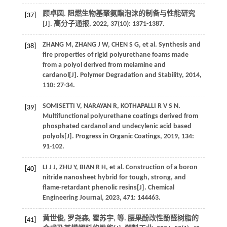
顾卓圆. 阻燃生物基聚氨酯泡沫的制备与性能研究
[37]
[J].
高分子通报
,
2022
,
37
(10): 1371-1387.
ZHANG
M
,
ZHANG
J W
,
CHEN
S G
,
et al
. Synthesis and
[38]
fire properties of rigid polyurethane foams made
from a polyol derived from melamine and
cardanol[J].
Polymer Degradation and Stability
,
2014
,
110
: 27-34.
SOMISETTI
V
,
NARAYAN
R
,
KOTHAPALLI
R V S N
.
[39]
Multifunctional polyurethane coatings derived from
phosphated cardanol and undecylenic acid based
polyols[J].
Progress in Organic Coatings
,
2019
,
134
:
91-102.
LI
J J
,
ZHU
Y
,
BIAN
R H
,
et al
. Construction of a boron
[40]
nitride nanosheet hybrid for tough, strong, and
flame-retardant phenolic resins[J].
Chemical
Engineering Journal
,
2023
,
471
: 144463.
黄世俊, 罗尧森, 翟苏宇,
等
. 腰果酚改性酚醛树脂的
[41]