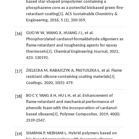
based star-shaped prepolymer containing a
phosphazene core as a potential biobased green fire-
retardant coating[J].
ACS Sustainable Chemistry &
Engineering
,
2016
,
5
(1), 350-359.
GUO
W W
,
WANG
X
,
HUANG
J L
,
et al
.
[16]
Phosphorylated cardanol-formaldehyde oligomers as
flame-retardant and toughening agents for epoxy
thermosets[J].
Chemical Engineering Journal
,
2021
,
423
: 130192.
ZIELECKA
M
,
RABAJCZYK
A
,
PASTUSZKA
Ł
,
et al
. Flame
[17]
resistant silicone-containing coating materials[J].
Coatings
,
2020
,
10
(5): 479.
BO
C Y
,
YANG
X H
,
HU
L H
,
et al
. Enhancement of
[18]
flame-retardant and mechanical performance of
phenolic foam with the incorporation of cardanol-
based siloxane[J].
Polymer Composites
,
2019
,
40
(6):
2539-2547.
SHARMA
P
,
NEBHANI
L
. Hybrid polymers based on
[19]