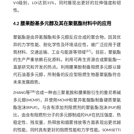
V-0级别，LOI达到31%，同时展现出更好的拉伸强度和韧
性。
4.2 腰果酚基多元醇及其在聚氨酯材料中的应用
聚氨酯是由异氰酸酯和多元醇反应合成的聚合物，因其优
异的力学性能、耐化学性及环境适应性，被广泛应用于建
[
37
]
筑材料、交通运输、工业与能源等领域
。目前，聚氨酯
的生产严重依赖石化原料。利用可再生资源合成聚氨酯一
直是研究和开发的热点。利用腰果酚制备阻燃多元醇以替
代石油基多元醇，所制备的反应型阻燃生物基聚氨酯符合
未来发展趋势。
[
38
]
ZHANG等
合成一种由三聚氰胺和腰果酚衍生的曼尼希碱
多元醇(MCMP)，并使用MCMP和聚异氰酸酯制备硬质聚氨
酯泡沫(RPUF)。与含有添加剂阻燃剂的聚氨酯泡沫(PUF)相
比，由含有阻燃剂分子的多元醇制成的PUF在抗压强度、热
稳定性、残炭量、热释放和烟雾排放等方面表现出更优越
的性能，同时具有更好的阻燃性能和力学性能。SOMISETTI