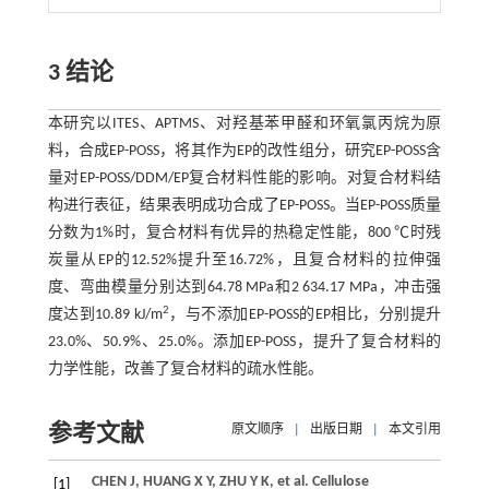
3 结论
本研究以ITES、APTMS、对羟基苯甲醛和环氧氯丙烷为原
料，合成EP-POSS，将其作为EP的改性组分，研究EP-POSS含
量对EP-POSS/DDM/EP复合材料性能的影响。对复合材料结
构进行表征，结果表明成功合成了EP-POSS。当EP-POSS质量
分数为1%时，复合材料有优异的热稳定性能，800 ℃时残
炭量从EP的12.52%提升至16.72%，且复合材料的拉伸强
度、弯曲模量分别达到64.78 MPa和2 634.17 MPa，冲击强
2
度达到10.89 kJ/m
，与不添加EP-POSS的EP相比，分别提升
23.0%、50.9%、25.0%。添加EP-POSS，提升了复合材料的
力学性能，改善了复合材料的疏水性能。
参考文献
原文顺序
|
出版日期
|
本文引用
CHEN
J
,
HUANG
X Y
,
ZHU
Y K
,
et al
. Cellulose
[1]