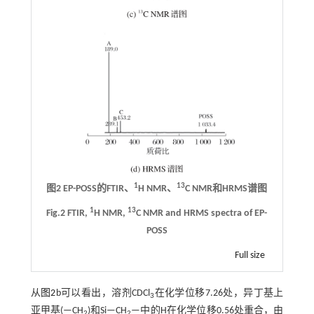
1
13
图2 EP-POSS的FTIR、
H NMR、
C NMR和HRMS谱图
1
13
Fig.2 FTIR,
H NMR,
C NMR and HRMS spectra of EP-
POSS
Full size
从
图2
b可以看出，溶剂CDCl
在化学位移7.26处，异丁基上
3
亚甲基(—CH
)和Si—CH
—中的H在化学位移0.56处重合，由
2
2