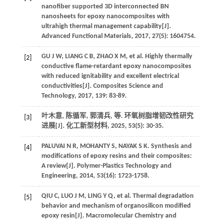
nanofiber supported 3D interconnected BN
nanosheets for epoxy nanocomposites with
ultrahigh thermal management capability[J].
Advanced Functional Materials
,
2017
,
27
(5): 1604754.
GU
J W
,
LIANG
C B
,
ZHAO
X M
,
et al
. Highly thermally
[2]
conductive flame-retardant epoxy nanocomposites
with reduced ignitability and excellent electrical
conductivities[J].
Composites Science and
Technology
,
2017
,
139
: 83-89.
叶木意, 陈循军, 郭清兵,
等
. 环氧树脂增韧改性研究
[3]
进展[J].
化工新型材料
,
2025
,
53
(5): 30-35.
PALUVAI
N R
,
MOHANTY
S
,
NAYAK
S K
. Synthesis and
[4]
modifications of epoxy resins and their composites:
A review[J].
Polymer-Plastics Technology and
Engineering
,
2014
,
53
(16): 1723-1758.
QIU
C
,
LUO
J M
,
LING
Y Q
,
et al
. Thermal degradation
[5]
behavior and mechanism of organosilicon modified
epoxy resin[J].
Macromolecular Chemistry and