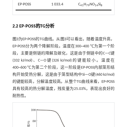
EP-POSS
1 033.4
C
H
NO
Si
41
79
14
8
2.2 EP-POSS的TG分析
图3
为EP-POSS的TG曲线。从
图3
可以看出，随着温度升高，
EP-POSS分为两个降解阶段。温度在300~400 ℃为第一个阶
段，主要是侧链的降解及碳化，这是由于侧链中的C—C键
(332 kJ/mol)、C—O键(326 kJ/mol)的键能较小。温度在
400~600 ℃为第二个阶段，这一阶段是EP-POSS内部笼形结
构开始受热分解，这是由于笼型结构中Si—O键(460 kJ/mol)
的键能较高，分解温度较高。从整个TG曲线来看，EP-POSS
具有较高的热分解温度，残炭量为25.03%，表现出良好的
耐热性。