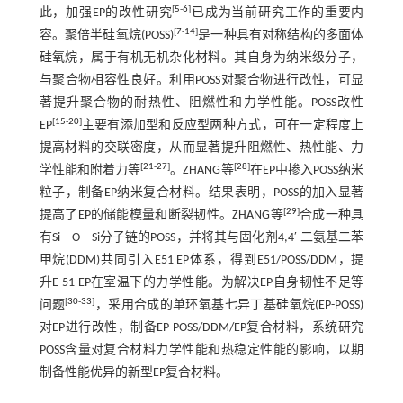
[
5
-
6
]
此，加强EP的改性研究
已成为当前研究工作的重要内
[
7
-
14
]
容。聚倍半硅氧烷(POSS)
是一种具有对称结构的多面体
硅氧烷，属于有机无机杂化材料。其自身为纳米级分子，
与聚合物相容性良好。利用POSS对聚合物进行改性，可显
著提升聚合物的耐热性、阻燃性和力学性能。POSS改性
[
15
-
20
]
EP
主要有添加型和反应型两种方式，可在一定程度上
提高材料的交联密度，从而显著提升阻燃性、热性能、力
[
21
-
27
]
[
28
]
学性能和附着力等
。ZHANG等
在EP中掺入POSS纳米
粒子，制备EP纳米复合材料。结果表明，POSS的加入显著
[
29
]
提高了EP的储能模量和断裂韧性。ZHANG等
合成一种具
有Si—O—Si分子链的POSS，并将其与固化剂4,4′-二氨基二苯
甲烷(DDM)共同引入E51 EP体系，得到E51/POSS/DDM，提
升E-51 EP在室温下的力学性能。为解决EP自身韧性不足等
[
30
-
33
]
问题
，采用合成的单环氧基七异丁基硅氧烷(EP-POSS)
对EP进行改性，制备EP-POSS/DDM/EP复合材料，系统研究
POSS含量对复合材料力学性能和热稳定性能的影响，以期
制备性能优异的新型EP复合材料。