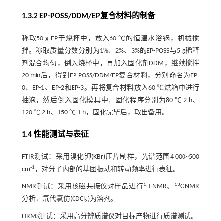
1.3.2 EP-POSS/DDM/EP复合材料的制备
称取50 g EP于烧杯中，放入60 ℃的恒温水浴锅，机械搅
拌。称取质量分数分别为1%、2%、3%的EP-POSS与5 g稀释
剂混合均匀，倒入烧杯中，再加入固化剂DDM，继续搅拌
20 min后，得到EP-POSS/DDM/EP复合材料，分别命名为EP-
0、EP-1、EP-2和EP-3。再将复合材料放入60 ℃烘箱中进行
抽泡，然后倒入固化模具中，固化程序分别为80 ℃ 2 h、
120 ℃ 2 h、150 ℃ 1 h，固化完毕后，取出备用。
1.4 性能测试与表征
FTIR测试：采用溴化钾(KBr)压片制样，光谱范围4 000~500
-1
cm
，对分子内部的基团振动和转动频率进行表征。
1
13
NMR测试：采用核磁共振仪对样品进行
H NMR、
C NMR
分析，氘代氯仿(CDCl
)为溶剂。
3
HRMS测试：采用高分辨质谱仪对目标产物进行质谱测试。