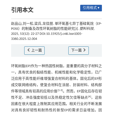
引用格式 ▾
引用本文
赵品山,刘一松,梁兵,龙佳朋. 单环氧基七异丁基硅氧烷（EP-
POSS）的制备及改性环氧树脂的性能研究[J].
塑料科技
,
2025, 53(12): 22-27 DOI:10.15925/j.cnki.issn1005-
3360.2025.12.004
上一篇
下一篇
环氧树脂(EP)作为一种热固性树脂，是重要的高分子材料之
一，具有优良的黏结性能、机械性能和化学稳定性，已广
泛应用于高性能纤维增强复合材料的基体。固化后的EP形
成交联网络结构，使复合材料在涂层、封装材料、结构部
[
1
-
3
]
件等领域具有较高的应用价值
。然而，EP固化后存在韧
[
4
]
性不足、冲击强度较低以及热稳定性欠佳等缺点
，这些
因素在很大程度上限制其应用范围。相关行业的不断发展
对具有良好韧性和耐热性的新型EP的需求日益增加。因