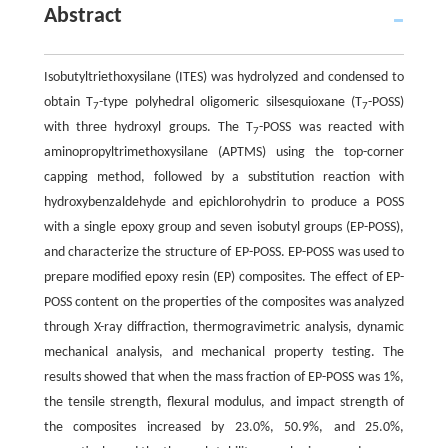
Abstract
Isobutyltriethoxysilane (ITES) was hydrolyzed and condensed to
obtain T
-type polyhedral oligomeric silsesquioxane (T
-POSS)
7
7
with three hydroxyl groups. The T
-POSS was reacted with
7
aminopropyltrimethoxysilane (APTMS) using the top-corner
capping method, followed by a substitution reaction with
hydroxybenzaldehyde and epichlorohydrin to produce a POSS
with a single epoxy group and seven isobutyl groups (EP-POSS),
and characterize the structure of EP-POSS. EP-POSS was used to
prepare modified epoxy resin (EP) composites. The effect of EP-
POSS content on the properties of the composites was analyzed
through X-ray diffraction, thermogravimetric analysis, dynamic
mechanical analysis, and mechanical property testing. The
results showed that when the mass fraction of EP-POSS was 1%,
the tensile strength, flexural modulus, and impact strength of
the composites increased by 23.0%, 50.9%, and 25.0%,