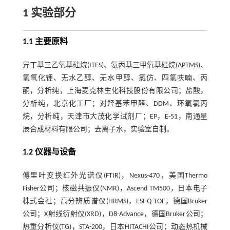
1 实验部分
1.1 主要原料
异丁基三乙氧基硅烷(ITES)、氨丙基三甲氧基硅烷(APTMS)、
氢氧化锂、无水乙醇、无水甲醇、氯仿、四氢呋喃、丙
酮，分析纯，上海麦克林生化科技股份有限公司；盐酸，
分析纯，北京化工厂；对羟基苯甲醛、DDM、环氧氯丙
烷，分析纯，天津市大茂化学试剂厂；EP，E-51，南通星
辰合成材料有限公司；去离子水，实验室自制。
1.2 仪器与设备
傅里叶变换红外光谱仪(FTIR)，Nexus-470，美国Thermo
Fisher公司；核磁共振仪(NMR)，Ascend TM500，日本电子
株式会社；高分辨质谱仪(HRMS)，ESI-Q-TOF，德国Bruker
公司；X射线衍射仪(XRD)，D8-Advance，德国Bruker公司；
热重分析仪(TG)，STA-200，日本HITACHI公司；动态热机械