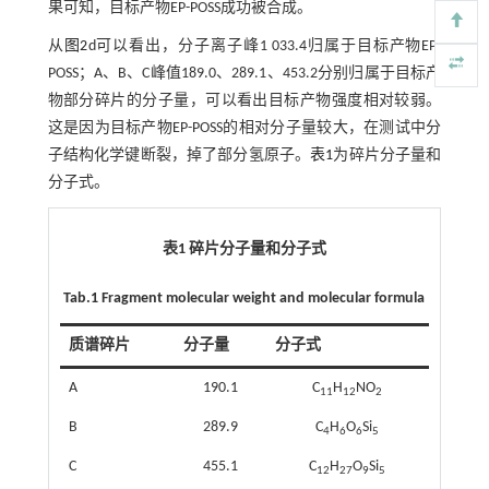
果可知，目标产物EP-POSS成功被合成。
从
图2
d可以看出，分子离子峰1 033.4归属于目标产物EP-
POSS；A、B、C峰值189.0、289.1、453.2分别归属于目标产
物部分碎片的分子量，可以看出目标产物强度相对较弱。
这是因为目标产物EP-POSS的相对分子量较大，在测试中分
子结构化学键断裂，掉了部分氢原子。
表1
为碎片分子量和
分子式。
表1 碎片分子量和分子式
Tab.1 Fragment molecular weight and molecular formula
质谱碎片
分子量
分子式
A
190.1
C
H
NO
11
12
2
B
289.9
C
H
O
Si
4
6
6
5
C
455.1
C
H
O
Si
12
27
9
5