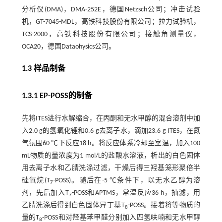
分析仪(DMA)，DMA-252E，德国Netzsch公司；冲击试验
机，GT-7045-MDL，高铁科技股份有限公司；拉力试验机，
TCS-2000，高铁科技股份有限公司；接触角测量仪，
OCA20，德国Dataohysics公司。
1.3 样品制备
1.3.1 EP-POSS的制备
先将ITES进行水解缩合，在丙酮和无水甲醇的混合溶剂中加
入2.0 g的氢氧化锂和0.6 g去离子水，滴加23.6 g ITES，在氮
气氛围60 ℃下反应18 h。将反应体系冷却至室温，加入100
mL物质的量浓度为1 mol/L的盐酸水溶液，析出的白色固体
用去离子水和乙腈洗涤过滤，干燥后得三羟基笼形聚倍半
硅氧烷(T
-POSS)。随后在-5 ℃条件下，以无水乙醇为溶
7
剂，先后加入T
-POSS和APTMS，常温反应36 h，抽滤，用
7
乙腈洗涤后得到白色固体异丁基T
-POSS。接着将等物质的
8
量的T
-POSS和对羟基苯甲醛分别加入四氢呋喃和无水甲醇
8