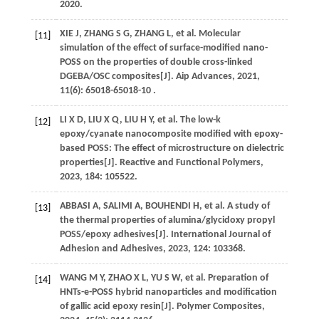
2020
.
XIE
J
,
ZHANG
S G
,
ZHANG
L
,
et al
. Molecular
[11]
simulation of the effect of surface-modified nano-
POSS on the properties of double cross-linked
DGEBA/OSC composites[J].
Aip Advances
,
2021
,
11
(6): 65018-65018-10 .
LI
X D
,
LIU
X Q
,
LIU
H Y
,
et al
. The low-k
[12]
epoxy/cyanate nanocomposite modified with epoxy-
based POSS: The effect of microstructure on dielectric
properties[J].
Reactive and Functional Polymers
,
2023
,
184
: 105522.
ABBASI
A
,
SALIMI
A
,
BOUHENDI
H
,
et al
. A study of
[13]
the thermal properties of alumina/glycidoxy propyl
POSS/epoxy adhesives[J].
International Journal of
Adhesion and Adhesives
,
2023
,
124
: 103368.
WANG
M Y
,
ZHAO
X L
,
YU
S W
,
et al
. Preparation of
[14]
HNTs-e-POSS hybrid nanoparticles and modification
of gallic acid epoxy resin[J].
Polymer Composites
,