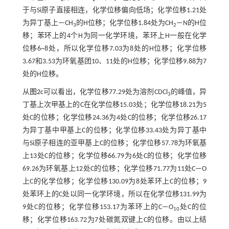
于与Si原子直接相连，化学位移偏向低场；化学位移1.21处
为异丁基上—CH
的H位移；化学位移1.84处为CH
—N的H位
3
2
移；苯环上的4个H为同一化学环境，苯环上H一般在化学
位移6~8处，所以化学位移7.03为8处的H位移；化学位移
3.67和3.53为环氧基团10、11处的H位移；化学位移9.88为7
处的H位移。
从
图2
c可以看出，化学位移77.29处为溶剂CDCl
的峰值，异
3
丁基上次甲基上的C在化学位移15.03处；化学位移18.21为5
处C的位移；化学位移24.36为4处C的位移；化学位移26.17
为异丁基中甲基上C的位移；化学位移33.43处为异丁基中
与Si原子相连的亚甲基上C的位移；化学位移57.78为环氧基
上13处C的位移；化学位移66.79为6处C的位移；化学位移
69.26为环氧基上12处C的位移；化学位移71.77为11处C—O
上C的化学位移；化学位移130.09为8处苯环上C的位移；9
处苯环上的C处以同一化学环境，所以在化学位移131.99为
9处C的位移；化学位移153.17为苯环上的C—O
处C的位
10
移；化学位移163.72为7处碳氮双键上C的位移。由以上结