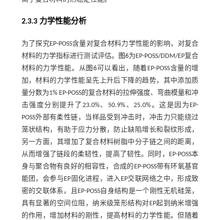
2.3.3 力学性能分析
为了探究EP-POSS含量对复合材料力学性能的影响，对复合
材料的力学指标进行测试评估。
图6
为EP-POSS/DDM/EP复合
材料的力学性能。从
图6
可以看出，随着EP-POSS含量的增
加，材料的力学性能呈先上升后下降的趋势，其中添加质
量分数为1% EP-POSS的复合材料的拉伸强度、弯曲模量和冲
击强度分别提升了23.0%、50.9%、25.0%。这是因为EP-
POSS外部有柔性链，当样品受到冲击时，冲击力只能绕过
笼状结构，有助于应力分散，防止缺陷增长和裂纹形成，
另一方面，其增加了复合材料树脂中分子链之间的距离，
从而增强了链段的柔韧性，提高了韧性。同时，EP-POSS本
身与聚合物有良好的相容性，合成的EP-POSS带有环氧基官
能团，会参与EP固化进程，进入EP交联网络之中，形成致
密的交联体系，且EP-POSS自身结构是一个刚性无机硅笼，
具有显著的空间位阻，纳米级笼形结构对EP起到纳米增强
的作用，增加材料的刚性，提高材料的力学性能。但随着