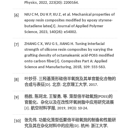
Physics
,
2022
,
223
(20): 2200164.
NIU
C M
,
DU
K P
,
XU
Z
,
et al
. Mechanical properties of
[6]
epoxy resin composites modified by epoxy styrene-
butadiene latex[J].
Journal of Applied Polymer
Science
,
2023
,
140
(26): e54002.
ZHANG
C X
,
WU
G S
,
JIANG
H
. Tuning interfacial
[7]
strength of silicone resin composites by varying the
grafting density of octamaleamic acid-POSS modified
onto carbon fiber[J].
Composites Part A: Applied
Science and Manufacturing
,
2018
,
109
: 555-563.
叶妙芬. 三羟基笼形硅倍半氧烷及其单官能化合物的
[8]
合成与表征[D]. 北京: 北京理工大学,
2017
.
杨胜, 陈珂龙, 王智勇,
等
. 笼型倍半硅氧烷(POSS)的
[9]
官能化、杂化以及在改性环氧树脂中应用研究进展
[J].
航空材料学报
,
2019
,
39
(3): 10-24.
张先伟. 功能化笼型低聚倍半硅氧烷的制备和性能研
[10]
究及其在杂化材料中的应用[D]. 杭州: 浙江大学,