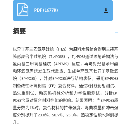
PDF (1677K)
摘要
以异丁基三乙氧基硅烷（ITES）为原料水解缩合得到三羟基
笼形聚倍半硅氧烷（T
-POSS），T
-POSS通过顶角盖帽法与
7
7
氨丙基三甲氧基硅烷（APTMS）反应，再与对羟基苯甲醛
和环氧氯丙烷发生取代反应，生成单环氧基七异丁基硅氧
烷（EP-POSS），并对EP-POSS进行结构表征。采用EP-POSS
制备改性环氧树脂（EP）复合材料，通过X射线衍射测试、
热失重测试、动态热机械分析和力学性能测试，分析EP-
POSS含量对复合材料性能的影响。结果表明：当EP-POSS质
量分数为1%时，复合材料的拉伸强度、弯曲模量和冲击强
度分别提升了23.0%、50.9%、25.0%，热稳定性能也得到提
升。