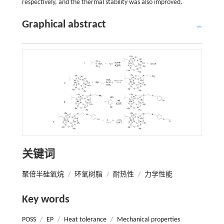
respectively, and the thermal stability was also improved.
Graphical abstract
关键词
聚倍半硅氧烷
/
环氧树脂
/
耐热性
/
力学性能
Key words
POSS
/
EP
/
Heat tolerance
/
Mechanical properties