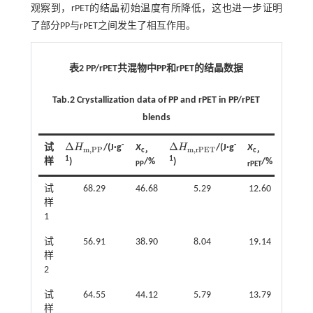
观察到，rPET的结晶初始温度有所降低，这也进一步证明
了部分PP与rPET之间发生了相互作用。
表2 PP/rPET共混物中PP和rPET的结晶数据
Tab.2 Crystallization data of PP and rPET in PP/rPET
blends
Δ
Δ
-
-
试
H
/(J·g
X
H
/(J·g
X
∆
H
m
,
P
P
∆
H
m
,
r
P
E
T
m
,
P
P
m
,
r
P
E
T
c，
c，
1
1
样
)
/%
)
/%
PP
rPET
试
68.29
46.68
5.29
12.60
样
1
试
56.91
38.90
8.04
19.14
样
2
试
64.55
44.12
5.79
13.79
样