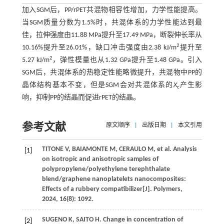
加入SGM后，PP/rPET共混物相容性增加，力学性能提高。
当SGM质量分数为1.5%时，共混体系的力学性能达到最
佳，拉伸强度由11.88 MPa提升至17.49 MPa，断裂伸长率从
2
10.16%提升至26.01%，缺口冲击强度由2.38 kJ/m
提升至
2
5.27 kJ/m
，弹性模量也从1.32 GPa提升至1.48 GPa。引入
SGM后，共混体系的热稳定性能略微提升，共混物中PP的
晶体结构基本不变，但是SGM会对共混体系的
X
产生影
c
响，抑制PP的结晶而促进rPET的结晶。
参考文献
原文顺序
|
出版日期
|
本文引用
TITONE
V
,
BAIAMONTE
M
,
CERAULO
M
,
et al
. Analysis
[1]
on isotropic and anisotropic samples of
polypropylene/polyethylene terephthalate
blend/graphene nanoplatelets nanocomposites:
Effects of a rubbery compatibilizer[J].
Polymers
,
2024
,
16
(8): 1092.
SUGENO
K
,
SAITO
H
. Change in concentration of
[2]