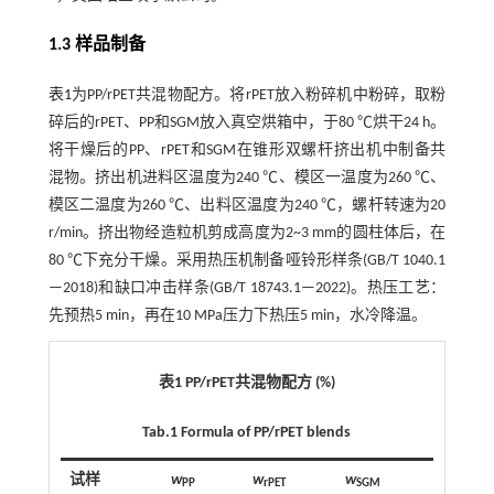
1.3 样品制备
表1
为PP/rPET共混物配方。将rPET放入粉碎机中粉碎，取粉
碎后的rPET、PP和SGM放入真空烘箱中，于80 ℃烘干24 h。
将干燥后的PP、rPET和SGM在锥形双螺杆挤出机中制备共
混物。挤出机进料区温度为240 ℃、模区一温度为260 ℃、
模区二温度为260 ℃、出料区温度为240 ℃，螺杆转速为20
r/min。挤出物经造粒机剪成高度为2~3 mm的圆柱体后，在
80 ℃下充分干燥。采用热压机制备哑铃形样条(GB/T 1040.1
—2018)和缺口冲击样条(GB/T 18743.1—2022)。热压工艺：
先预热5 min，再在10 MPa压力下热压5 min，水冷降温。
表1 PP/rPET共混物配方 (%)
Tab.1 Formula of PP/rPET blends
试样
w
w
w
PP
rPET
SGM