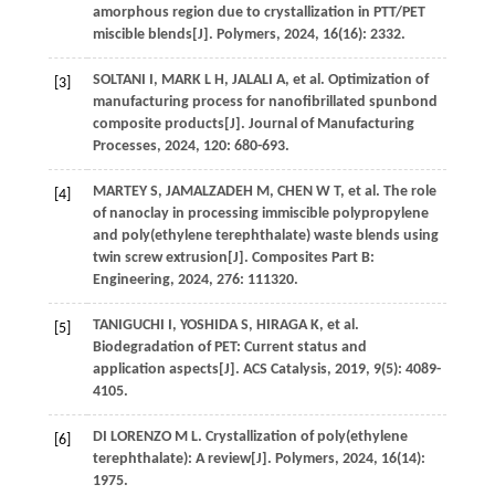
amorphous region due to crystallization in PTT/PET
miscible blends[J].
Polymers
,
2024
,
16
(16): 2332.
SOLTANI
I
,
MARK
L H
,
JALALI
A
,
et al
. Optimization of
[3]
manufacturing process for nanofibrillated spunbond
composite products[J].
Journal of Manufacturing
Processes
,
2024
,
120
: 680-693.
MARTEY
S
,
JAMALZADEH
M
,
CHEN
W T
,
et al
. The role
[4]
of nanoclay in processing immiscible polypropylene
and poly(ethylene terephthalate) waste blends using
twin screw extrusion[J].
Composites Part B:
Engineering
,
2024
,
276
: 111320.
TANIGUCHI
I
,
YOSHIDA
S
,
HIRAGA
K
,
et al
.
[5]
Biodegradation of PET: Current status and
application aspects[J].
ACS Catalysis
,
2019
,
9
(5): 4089-
4105.
DI LORENZO
M L
. Crystallization of poly(ethylene
[6]
terephthalate): A review[J].
Polymers
,
2024
,
16
(14):
1975.