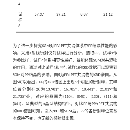
4
试
57.37
39.21
8.87
21.12
样
6
为了进一步探究SGM对PP/rPET共混体系中PP结晶性能的影
响，采用X射线衍射仪对试样进行分析，选取PP、试样1作
为参比样，试样4体系相容性最好，最能体现SGM对共混物
的作用，通过对比试样4和PP与试样1的XRD数据可以观察到
SGM对PP结晶的影响。
图5
为PP/rPET共混物的XRD谱图。从
图5
可以看出，PP的XRD谱图上出现5个明显的衍射峰，其峰
位置分别在2
θ
为13.981°、16.785°、18.441°、21.019°和
21.735°处，对应的晶面为(110)、(040)、(130)、(111)和
(041)，呈典型的α晶型结构特征。对比PP与PP/rPET共混物
的XRD谱图可知，引入rPET和SGM后，PP的各衍射峰位置基
本保持不变，也无新的衍射峰出现。