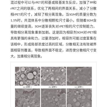
混过程中可以与rPET的羟基或羧基发生反应，加强了PP和
rPET之间的联系，优化了两相间的界面关系，减小了分散
相rPET的尺寸，减轻了相分离现象。当SGM的质量分数为
1.5%时，共混体系中分散相颗粒尺寸最小。但随着SGM含
量的继续提高，SGM逐渐丧失对rPET相的尺寸控制能力，
导致相分离现象重新加剧。这是因为相容剂SGM对rPET相
具有更强的亲和力，过量添加时，相容剂可能过度富集在
该相中，形成局部浓度过高的区域，分散相无法有效被界
面相容剂覆盖，导致相界面不稳定，进而使分散相尺寸变
大，加重相分离现象。