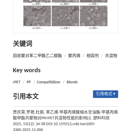
关键词
回收聚对苯二甲酸乙二醇酯
/
聚丙烯
/
相容剂
/
共混物
Key words
rPET
/
PP
/
Compatibilizer
/
Blends
引用格式 ▾
引用本文
贾庆霄,罗艳,杜鹃. 苯乙烯-甲基丙烯酸缩水甘油酯-甲基丙烯
酸甲酯共聚物对PP/rPET共混物性能的影响[J].
塑料科技
,
2025, 53(12): 34-38 DOI:10.15925/j.cnki.issn1005-
3360.2025.12.006