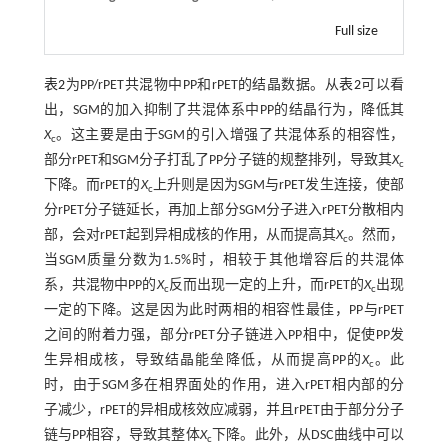
Full size
表2
为PP/rPET共混物中PP和rPET的结晶数据。从
表2
可以看
出，SGM的加入抑制了共混体系中PP的结晶行为，降低其
X
。这主要是由于SGM的引入增强了共混体系的相容性，
c
部分rPET和SGM分子打乱了PP分子链的规整排列，导致其
X
c
下降。而rPET的
X
上升则是因为SGM与rPET发生连接，使部
c
分rPET分子链延长，再加上部分SGM分子进入rPET分散相内
部，会对rPET起到异相成核的作用，从而提高其
X
。然而，
c
当SGM质量分数为1.5%时，相较于其他增容后的共混体
系，共混物中PP的
X
反而出现一定的上升，而rPET的
X
出现
c
c
一定的下降。这是因为此时两相的相容性最佳，PP与rPET
之间的附着力强，部分rPET分子链进入PP相中，促使PP发
生异相成核，导致结晶能垒降低，从而提高PP的
X
。此
c
时，由于SGM多在相界面处的作用，进入rPET相内部的分
子减少，rPET的异相成核效应减弱，并且rPET由于部分分子
链与PP相容，导致其整体
X
下降。此外，从DSC曲线中可以
c