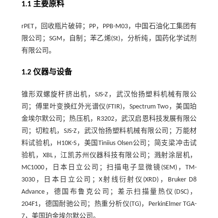
1.1 主要原料
rPET，回收瓶片破碎；PP，PPB-M03，中国石油化工集团有
限公司；SGM，自制；苯乙烯(St)，分析纯，国药化学试剂
有限公司。
1.2 仪器与设备
锥形双螺旋杆挤出机，SJS-Z，武汉怡扬塑料机械有限公
司；傅里叶变换红外光谱仪(FTIR)，Spectrum Two，美国珀
金埃尔默公司；热压机，R3202，武汉启恩科技发展有限公
司；切粒机，SJS-Z，武汉怡扬塑料机械有限公司；万能材
料试验机，H10K-S，美国Tiniius Olsen公司；简支梁冲击试
验机，XBL，江凯苏州仪器科技有限公司；溅射涂层机，
MC1000，日本日立公司；扫描电子显微镜(SEM)，TM-
3030，日本日立公司；X射线衍射仪(XRD)，Bruker D8
Advance，德国布鲁克公司；差示扫描量热仪(DSC)，
204F1，德国耐驰公司；热重分析仪(TG)，PerkinElmer TGA-
7，美国珀金埃尔默公司。