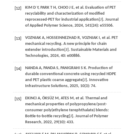
KIM
D Y
,
PARK
T H
,
CHOO
J E
,
et al
. Evaluation of PET
[12]
recyclability and characterization of modified
reprocessed-PET for industrial application[J].
Journal
of Applied Polymer Science
,
2024
,
141
(24): e55506.
VOZNIAK
A
,
HOSSEINNEZHAD
R
,
VOZNIAK
I
,
et al
. PET
[13]
mechanical recycling. A new principle for chain
extender introduction[J].
Sustainable Materials and
Technologies
,
2024
,
40
: e00886.
NANDA
A
,
PANDA
S
,
PANIGRAHI
S K
. Production of
[14]
durable conventional concrete using recycled HDPE
and PET plastic coarse aggregate[J].
Innovative
Infrastructure Solutions
,
2025
,
10
(3): 74.
EKINCI
A
,
ÖKSÜZ
M
,
ATES
M
,
et al
. Thermal and
[15]
mechanical properties of polypropylene/post-
consumer poly(ethylene terephthalate) blends:
Bottle-to-bottle recycling[J].
Journal of Polymer
Research
,
2022
,
29
(10): 433.