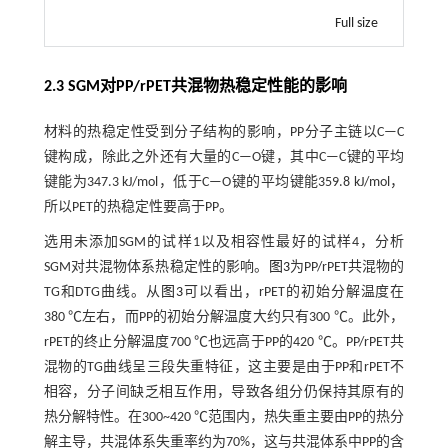
Full size
2.3 SGM对PP/rPET共混物热稳定性能的影响
材料的热稳定性受到分子结构的影响，PP分子主链以C—C
键构成，除此之外还有大量的C—O键，其中C—C键的平均
键能为347.3 kJ/mol，低于C—O键的平均键能359.8 kJ/mol，
所以PET的热稳定性要高于PP。
选用未添加SGM的试样1以及相容性最好的试样4，分析
SGM对共混物体系热稳定性的影响。
图3
为PP/rPET共混物的
TG和DTG曲线。从
图3
可以看出，rPET的初始分解温度在
380 ℃左右，而PP的初始分解温度大约只有300 ℃。此外，
rPET的终止分解温度700 ℃也远高于PP的420 ℃。PP/rPET共
混物的TG曲线呈三段失重特征，这主要是由于PP和rPET不
相容，分子间缺乏相互作用，导致各组分仍保持其原有的
热分解特性。在300~420 ℃范围内，热失重主要由PP的热分
解主导，共混体系失重率约为70%，这与共混体系中PP的含