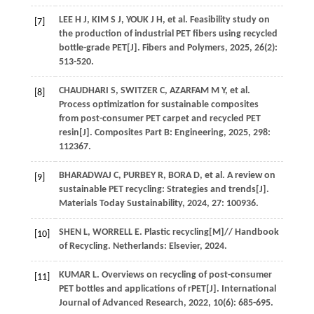
LEE
H J
,
KIM
S J
,
YOUK
J H
,
et al
. Feasibility study on
[7]
the production of industrial PET fibers using recycled
bottle-grade PET[J].
Fibers and Polymers
,
2025
,
26
(2):
513-520.
CHAUDHARI
S
,
SWITZER
C
,
AZARFAM
M Y
,
et al
.
[8]
Process optimization for sustainable composites
from post-consumer PET carpet and recycled PET
resin[J].
Composites Part B: Engineering
,
2025
,
298
:
112367.
BHARADWAJ
C
,
PURBEY
R
,
BORA
D
,
et al
. A review on
[9]
sustainable PET recycling: Strategies and trends[J].
Materials Today Sustainability
,
2024
,
27
: 100936.
SHEN
L
,
WORRELL
E
. Plastic recycling[M]//
Handbook
[10]
of Recycling
. Netherlands: Elsevier,
2024
.
KUMAR
L
. Overviews on recycling of post-consumer
[11]
PET bottles and applications of rPET[J].
International
Journal of Advanced Research
,
2022
,
10
(6): 685-695.