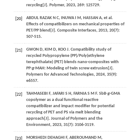
recycling[J].
Polymer
,
2023
,
269
: 125729.
ABDUL RAZAK
N C
,
INUWA
I M
,
HASSAN
A
,
et al
.
[20]
Effects of compatibilizers on mechanical properties of
PET/PP blend[J].
Composite Interfaces
,
2013
,
20
(7):
507-515.
GWON
D
,
KIM
D
, KOO J. Compatibility study of
[21]
recycled Polypropylene (PP)/Poly(ethylene
terephthalate) (PET) blends nano-composites with
PP-
g
-MAH: Modeling of twin screw extrusion[J].
Polymers for Advanced Technologies
,
2024
,
35
(9):
e6557.
TAHMASEBI
F
,
JAFARI
S H
,
FARNIA
S M F
. SbB-
g
-GMA
[22]
copolymer as a dual functional reactive
compatibilizer and impact modifier for potential
recycling of PET and PS via melt blending
approach[J].
Journal of Polymers and the
Environment
,
2023
,
31
(7): 3106-3119.
MORSHEDI DEHAGHI
F
,
ABEROUMAND
M
,
[23]