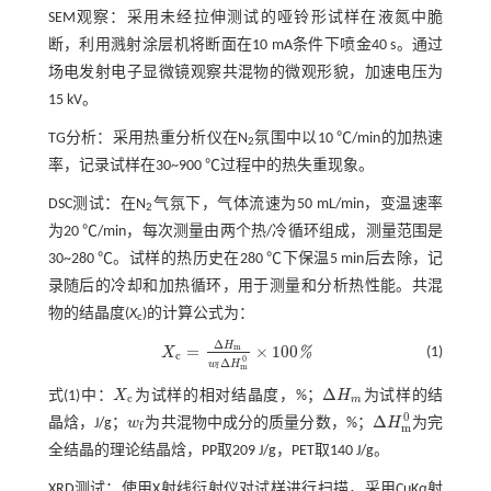
SEM观察：采用未经拉伸测试的哑铃形试样在液氮中脆
断，利用溅射涂层机将断面在10 mA条件下喷金40 s。通过
场电发射电子显微镜观察共混物的微观形貌，加速电压为
15 kV。
TG分析：采用热重分析仪在N
氛围中以10 ℃/min的加热速
2
率，记录试样在30~900 ℃过程中的热失重现象。
DSC测试：在N
气氛下，气体流速为50 mL/min，变温速率
2
为20 ℃/min，每次测量由两个热/冷循环组成，测量范围是
30~280 ℃。试样的热历史在280 ℃下保温5 min后去除，记
录随后的冷却和加热循环，用于测量和分析热性能。共混
物的结晶度(
X
)的计算公式为：
c
Δ
H
=
×
100
m
(1)
%
X
X
c
=
∆
H
m
w
f
∆
H
m
0
×
100
%
c
0
Δ
w
H
f
m
Δ
式(1)
中：
X
为试样的相对结晶度，%；
H
为试样的结
X
c
∆
H
m
c
m
0
Δ
晶焓，J/g；
w
为共混物中成分的质量分数，%；
H
为完
w
f
∆
H
m
0
f
m
全结晶的理论结晶焓，PP取209 J/g，PET取140 J/g。
XRD测试：使用X射线衍射仪对试样进行扫描，采用CuKα射