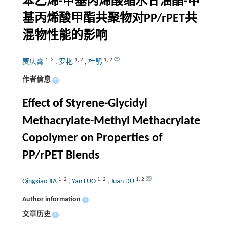
苯乙烯-甲基丙烯酸缩水甘油酯-甲
基丙烯酸甲酯共聚物对PP/rPET共
混物性能的影响
1
,
2
1
,
2
1
,
2
贾庆霄
,
罗艳
,
杜鹃
作者信息
+
Effect of Styrene-Glycidyl
Methacrylate-Methyl Methacrylate
Copolymer on Properties of
PP/rPET Blends
1
,
2
1
,
2
1
,
2
Qingxiao JIA
,
Yan LUO
,
Juan DU
Author information
+
文章历史
+