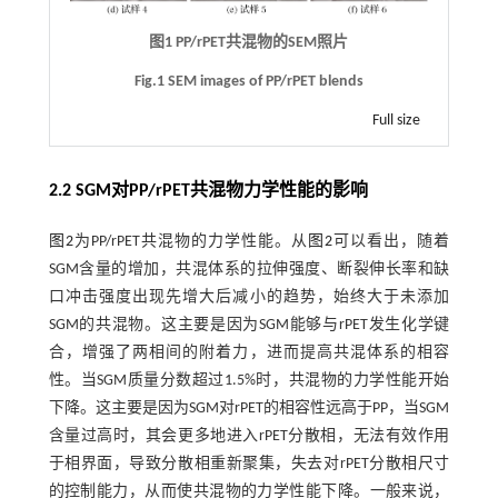
图1 PP/rPET共混物的SEM照片
Fig.1 SEM images of PP/rPET blends
Full size
2.2 SGM对PP/rPET共混物力学性能的影响
图2
为PP/rPET共混物的力学性能。从
图2
可以看出，随着
SGM含量的增加，共混体系的拉伸强度、断裂伸长率和缺
口冲击强度出现先增大后减小的趋势，始终大于未添加
SGM的共混物。这主要是因为SGM能够与rPET发生化学键
合，增强了两相间的附着力，进而提高共混体系的相容
性。当SGM质量分数超过1.5%时，共混物的力学性能开始
下降。这主要是因为SGM对rPET的相容性远高于PP，当SGM
含量过高时，其会更多地进入rPET分散相，无法有效作用
于相界面，导致分散相重新聚集，失去对rPET分散相尺寸
的控制能力，从而使共混物的力学性能下降。一般来说，