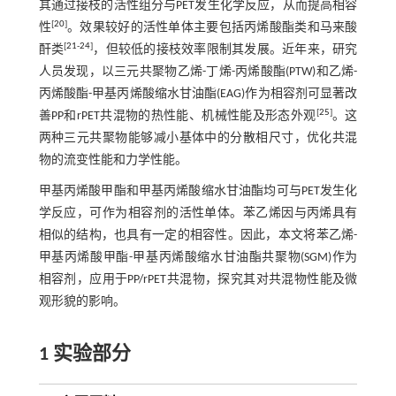
其通过接枝的活性组分与PET发生化学反应，从而提高相容
[
20
]
性
。效果较好的活性单体主要包括丙烯酸酯类和马来酸
[
21
-
24
]
酐类
，但较低的接枝效率限制其发展。近年来，研究
人员发现，以三元共聚物乙烯-丁烯-丙烯酸酯(PTW)和乙烯-
丙烯酸酯-甲基丙烯酸缩水甘油酯(EAG)作为相容剂可显著改
[
25
]
善PP和rPET共混物的热性能、机械性能及形态外观
。这
两种三元共聚物能够减小基体中的分散相尺寸，优化共混
物的流变性能和力学性能。
甲基丙烯酸甲酯和甲基丙烯酸缩水甘油酯均可与PET发生化
学反应，可作为相容剂的活性单体。苯乙烯因与丙烯具有
相似的结构，也具有一定的相容性。因此，本文将苯乙烯-
甲基丙烯酸甲酯-甲基丙烯酸缩水甘油酯共聚物(SGM)作为
相容剂，应用于PP/rPET共混物，探究其对共混物性能及微
观形貌的影响。
1 实验部分