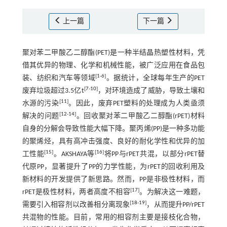
上一篇
下一篇
聚对苯二甲酸乙二醇酯(PET)是一种半结晶热塑性材料，凭
借其优异的物理、化学和机械性能，被广泛应用在食品包
[
1
-
6
]
装、纺织和汽车等领域
。据统计，全球每年生产的PET
[
7
-
10
]
废弃垃圾超过3.5亿t
，对环境造成了威胁，导致土壤和
[
11
]
水源的污染
。因此，废弃PET塑料的处理成为人类亟须
[
12
-
14
]
解决的问题
。回收聚对苯二甲酸乙二醇酯(rPET)材料
自身的分解会导致性能大幅下降。聚丙烯(PP)是一种多功能
的聚烯烃，具有高冲击强度、良好的耐化学性和优异的加
[
15
]
[
16
]
工性能
。AKSHAYA等
将PP与rPET共混，以部分rPET替
代原PP，显著提升了PP的力学性能，为rPET的回收利用及
新材料的开发提供了新思路。然而，PP是非极性材料，而
[
17
]
rPET是极性材料，两者高度不相容
。为解决这一难题，
[
18
-
19
]
需要引入相容剂以改善相分离现象
，从而提升PP/rPET
共混物的性能。目前，常用的相容剂主要是接枝化合物，