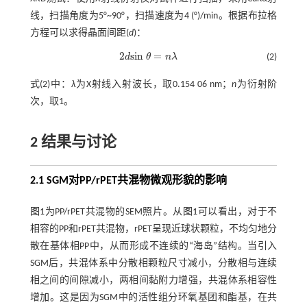
线，扫描角度为5°~90°，扫描速度为4 (°)/min。根据布拉格
方程可以求得晶面间距(
d
)：
2
s
i
n
=
d
θ
n
λ
(2)
2
d
s
i
n
θ
=
n
λ
式(2)
中：
λ
为X射线入射波长，取0.154 06 nm；
n
为衍射阶
次，取1。
2 结果与讨论
2.1 SGM对PP/rPET共混物微观形貌的影响
图1
为PP/rPET共混物的SEM照片。从
图1
可以看出，对于不
相容的PP和rPET共混物，rPET呈现近球状颗粒，不均匀地分
散在基体相PP中，从而形成不连续的“海岛”结构。当引入
SGM后，共混体系中分散相颗粒尺寸减小，分散相与连续
相之间的间隙减小，两相间黏附力增强，共混体系相容性
增加。这是因为SGM中的活性组分环氧基团和酯基，在共