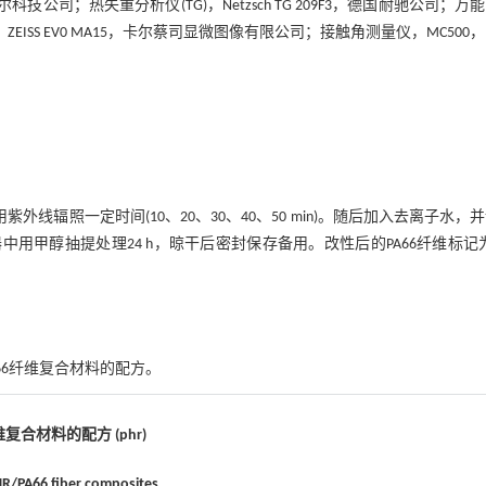
尔科技公司；热失重分析仪(TG)，Netzsch TG 209F3，德国耐驰公司；万
，ZEISS EV0 MA15，卡尔蔡司显微图像有限公司；接触角测量仪，MC500
外线辐照一定时间(10、20、30、40、50 min)。随后加入去离子水，
中用甲醇抽提处理24 h，晾干后密封保存备用。改性后的PA66纤维标记为
PA66纤维复合材料的配方。
纤维复合材料的配方 (phr)
NR/PA66 fiber composites