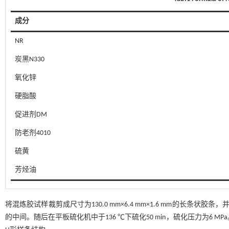
成分
NR
炭黑N330
氧化锌
硬脂酸
促进剂DM
防老剂4010
硫黄
芳烃油
将混炼胶试样裁剪成尺寸为130.0 mm×6.4 mm×1.6 mm的长条
的中间。随后在平板硫化机中于136 ℃下硫化50 min，硫化压力为6