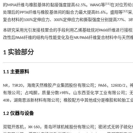
[
11
]
的MPIA纤维与橡胶基体的黏接强度提高62.5%。WANG等
在对位芳纶
[
12
]
处理后的PPTA纤维与橡胶基体间的黏合力最大提高85.6%。盛翔等
采
复合材料的100%定伸应力、300%定伸应力和撕裂强度分别提高77%、38
本研究采用光引发接枝聚合的手段利用乙烯基硅烷对PA66纤维进行接枝
改性后PA66纤维的结构与性能变化及在NR/PA66纤维复合材料中与天
1 实验部分
1.1 主要原料
NR，TSR20，海南天然橡胶产业集团股份有限公司；PA66，1260D/
有限公司；占吨酮，质量分数≥98%，山东西亚化学工业有限公司；无
40B，湖南恩派新材料有限公司；橡胶配方中其他成分是橡胶和轮胎工
1.2 仪器与设备
双辊开炼机，XK-160，青岛环球机械股份有限公司；密闭式无转子硫化仪