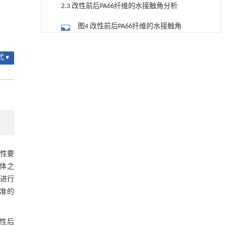
2.3 改性前后PA66纤维的水接触角分析
图4 改性前后PA66纤维的水接触角
2.4 改性前后PA66纤维的TG分析
润滑接触副动态油膜厚度超声高分辨率测量中
[1]
的弹流与声学耦合方法
 ▾
图5 改性前后PA66纤维的TG曲线
Engineering
. 2026, Vol.58(3): 1-303
https://doi.org/10.1016/j.eng.2026.01.014
表2 改性前后PA66纤维的TG参数
铁基Lewis/Brønsted深共熔溶剂在尼龙66水解
[2]
2.5 改性前后PA66纤维在复合材料中的H
中的应用
抽出力分析
Engineering
. 2026, Vol.58(3): 1-303
图6 改性前后PA66纤维在复合材料中的H
https://doi.org/10.1016/j.eng.2026.02.001
抽出力
图7 改性后PA66纤维与橡胶基体之间的
基质辅助室温干燥技术提升功能蛋白的热稳定
性要
[3]
交联机理
性
基体之
2.6 改性前后PA66的SEM分析
Engineering
. 2026, Vol.58(3): 1-303
维进行
https://doi.org/10.1016/j.eng.2025.08.045
图8 H抽出测试后PA66纤维的SEM照片
准的
TRPML1通过抑制VDAC1寡聚化调控线粒体稳态
[4]
3 结论
并改善心肌肥厚
改性后