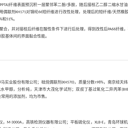
(PPTA)纤维表面预沉积一层聚邻苯二酚/多胺，随后接枝乙二醇二缩水甘
用偶联剂KH171对锦纶66短纤维进行改性处理，处理后的短纤维/天然橡胶(
%和51%。
聚合，并对接枝后纤维在酸性条件下进行后处理，得到改性后PA66纤维
然橡胶基体间的界面黏合性能。
2，神马实业股份有限公司；硅烷偶联剂(KH570)，质量分数≥98%，南京经天
水甲醇，分析纯，天津市大茂化学试剂；双叔丁基过氧化二异丙苯(BIB
业常用的添加剂，均为市售。
，M-3000A，高铁检测仪器有限公司；平板硫化仪，XLB-E，青岛环球