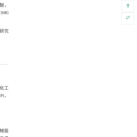
Engineering
. 2026, Vol.58(3): 1-303
油醚，
https://doi.org/10.1016/j.eng.2025.10.033
NR)
参考文献
Sustainable forage-grain ratoon rice production:
[5]
interactions between planting density and
，研究
mowing time on forage and grain attributes
ENGINEERING Agriculture
. 2027, Vol.14(2): 27718-
27728
https://doi.org/10.15302/J-FASE-2027718
纬化工
P)，
机械股