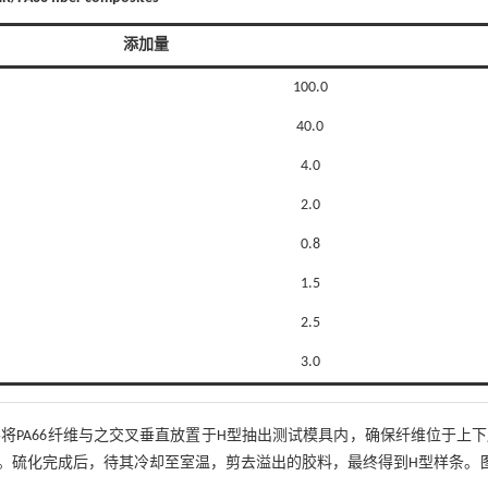
添加量
100.0
40.0
4.0
2.0
0.8
1.5
2.5
3.0
状胶条，并将PA66纤维与之交叉垂直放置于H型抽出测试模具内，确保纤维位于上
 MPa。硫化完成后，待其冷却至室温，剪去溢出的胶料，最终得到H型样条。