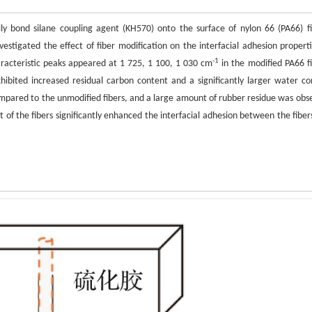
 bond silane coupling agent (KH570) onto the surface of nylon 66 (PA66) fi
estigated the effect of fiber modification on the interfacial adhesion properti
-1
racteristic peaks appeared at 1 725, 1 100, 1 030 cm
in the modified PA66 fi
xhibited increased residual carbon content and a significantly larger water co
ompared to the unmodified fibers, and a large amount of rubber residue was obs
t of the fibers significantly enhanced the interfacial adhesion between the fiber