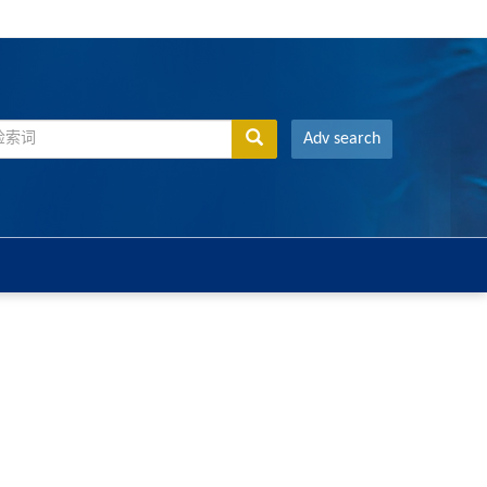
Adv search