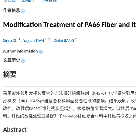
徐心茹
,
田雅娟
,
蒋鑫磊
作者信息
+
Modification Treatment of PA66 Fiber and It
1
1
2
Xinru XU
,
Yajuan TIAN
,
Xinlei JIANG
Author information
+
文章历史
+
摘要
采用紫外线引发接枝聚合的方法将硅烷偶联剂（KH570）化学键合到尼龙
然橡胶（NR）/PA66纤维复合材料界面黏合性能的影响。结果表明，改性后PA66
改性。改性后PA66纤维的残炭量增加，水接触角显著增大。改性后PA6
料。纤维的改性处理显著提升了NR/PA66纤维复合材料中纤维与橡胶之
Abstract