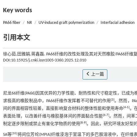
Key words
PA66 fiber
/
NR
/
UV-induced graft polymerization
/
Interfacial adhesion
引用本文
徐心茹,田雅娟,蒋鑫磊. PA66纤维的改性处理及其对天然橡胶/PA66纤维
DOI:10.15925/j.cnki.issn1005-3360.2025.12.010
上一篇
尼龙66纤维(PA66)因其优异的力学性能、耐热性和尺寸稳定性，已成
[
3
]
求极高的橡胶制品中，PA66纤维作发挥着不可替代的作用
。然而，P
[
4
-
5
]
间的界面相容性较差，直接影响复合材料的整体性能和使用寿命
。在
[
6
-
7
]
表面处理，以改善纤维与橡胶基体间的界面黏合性能
。然而，间苯
[
8
-
9
]
制定逐步限制或禁止有害化学物质的使用
。因此，研究环境友好型的
[
10
]
SA等
将间位芳纶(MPIA)纤维浸泡于室温下的多巴胺溶液中，在纤