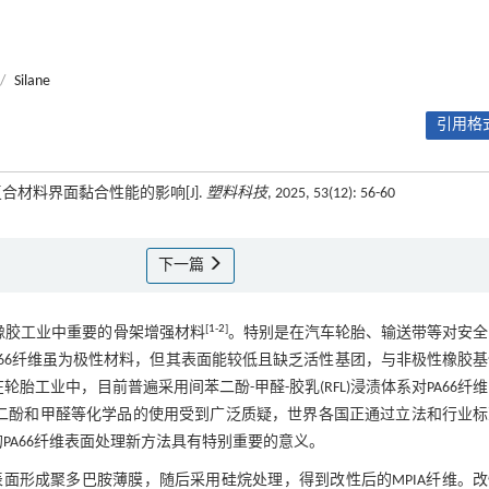
/
Silane
引用格式
复合材料界面黏合性能的影响[J].
塑料科技
, 2025, 53(12): 56-60
下一篇
[
1
-
2
]
为橡胶工业中重要的骨架增强材料
。特别是在汽车轮胎、输送带等对安全
A66纤维虽为极性材料，但其表面能较低且缺乏活性基团，与非极性橡胶
轮胎工业中，目前普遍采用间苯二酚-甲醛-胶乳(RFL)浸渍体系对PA66纤
二酚和甲醛等化学品的使用受到广泛质疑，世界各国正通过立法和行业标
PA66纤维表面处理新方法具有特别重要的意义。
维表面形成聚多巴胺薄膜，随后采用硅烷处理，得到改性后的MPIA纤维。