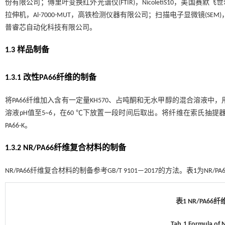
份有限公司；傅里叶变换红外光谱仪(FTIR)，NicoletiS10，美国赛默飞世
拉伸机，Al-7000-MUT，高铁检测仪器有限公司；扫描电子显微镜(SEM)
普睿芯自动化科技有限公司。
1.3 样品制备
1.3.1 改性PA66纤维的制备
将PA66纤维加入含有一定量KH570、占吨酮和无水甲醇的混合溶液中，用紫
溶液pH值至5~6，在60 ℃下放置一段时间后取出。将纤维在索氏抽提器
PA66-K。
1.3.2 NR/PA66纤维复合材料的制备
NR/PA66纤维复合材料的制备参考GB/T 9101—2017的方法。
表1
为NR/
表1 NR/PA66
Tab.1 Formula of 