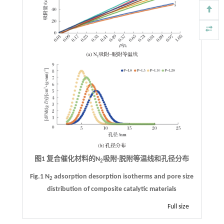
图1 复合催化材料的N
吸附-脱附等温线和孔径分布
2
Fig.1 N
adsorption desorption isotherms and pore size
2
distribution of composite catalytic materials
Full size