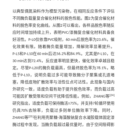
以典型偶氮染料作为模型污染物，在相同反应条件下评估
不同酶负载量复合催化材料的脱色性能。
图2
为复合催化材
料的脱色率变化曲线。从
图2
可以看出，各样品脱色率随反
应时间增加持续上升，表明PVC/漆酶复合催化材料具备良
好活性。P‑L0仅依靠PVC吸附，60 min后脱色率为23.6%，催
化效果有限。随着酶负载量增加，降解效率显著提升。
P‑L5和P‑L10在60 min后达56.2%和84.9%。尤其是P‑L10，在
30 min达到72.4%，反应速率明显更快，催化效率卓越且稳
定。尽管P‑L20的酶负载最高，但最终脱色率为78.1%，略
低于P‑L10，说明负载过多可能导致酶分子聚集或孔道堵
塞，降低底物扩散效率与活性位点可达性。此现象与国内
外研究一致，适度负载有助于提升脱色效率，而负载过高
[
24
]
可能因扩散受限和空间干扰降低性能。例如，ZHANG等
研究指出，适度负载可保持酶活≥75%，并支持7轮循环使用
仍具70%去除率，负载过多则单位酶效率下降。同时，
[
25
]
ZHANG等
在利用壳聚糖-海藻酸钠复合水凝胶载体固定漆
酶过程中发现，当酶负载超过最优量时，由于空间阻碍影