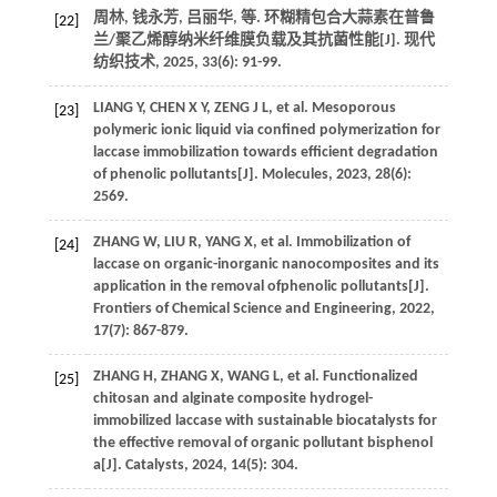
周林, 钱永芳, 吕丽华,
等
. 环糊精包合大蒜素在普鲁
[22]
兰/聚乙烯醇纳米纤维膜负载及其抗菌性能[J].
现代
纺织技术
,
2025
,
33
(6): 91-99.
LIANG
Y
,
CHEN
X Y
,
ZENG
J L
,
et al
. Mesoporous
[23]
polymeric ionic liquid via confined polymerization for
laccase immobilization towards efficient degradation
of phenolic pollutants[J].
Molecules
,
2023
,
28
(6):
2569.
ZHANG
W
,
LIU
R
,
YANG
X
,
et al
. Immobilization of
[24]
laccase on organic-inorganic nanocomposites and its
application in the removal ofphenolic pollutants[J].
Frontiers of Chemical Science and Engineering
,
2022
,
17
(7): 867-879.
ZHANG
H
,
ZHANG
X
,
WANG
L
,
et al
. Functionalized
[25]
chitosan and alginate composite hydrogel-
immobilized laccase with sustainable biocatalysts for
the effective removal of organic pollutant bisphenol
a[J].
Catalysts
,
2024
,
14
(5): 304.