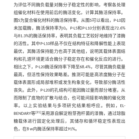
为评估不同酶负载量对酶分子稳定性的影响，考察各处理
组催化材料在使用前后的酶活变化，计算其酶活保持率。
图5
为复合催化材料的酶活保持率。从
图5
可以看出，P-L0因
未加载酶，酶活保持率为0。P-L5和P-L10分别表现出72.6%
与81.3%的酶活保持率，表明其负载工艺较好地维持了漆酶
的活性。其中P-L10样品不仅在结构特征和降解性能上表现
最优，其酶活保持能力也高于其他组，说明其载体表面结
构和孔道环境更适合酶分子稳定存在和催化反应的进行。
相比之下，P-L20酶活保持率下降至68.4%，尽管其酶负载量
最高，但活性保持效果略差。推测可能是高浓度酶分子在
载体表面形成局部堆积或发生构象变化，导致部分酶活性
丧失。此外，P-L20的孔结构可能因酶过量而部分堵塞，从
而限制了底物的扩散与结合，也可能间接影响酶的催化效
率。以上实验结果与多项研究结果相呼应。例如，EL-
[
31
]
BENDARY等
采用源自解淀粉芽孢杆菌的漆酶，通过琼脂
糖载体进行固定化处理后，其储存和循环稳定性表现出
色，在8 w内酶活保持率超过91%。