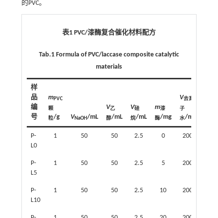
的PVC。
表1 PVC/漆酶复合催化材料配方
Tab.1 Formula of PVC/laccase composite catalytic
materials
样
品
m
V
PVC
去离
编
V
V
m
颗
乙
硅
漆
子
号
/g
V
/mL
/mL
/mL
/mg
/mL
粒
NaOH
醇
烷
酶
水
P-
1
50
50
2.5
0
200
L0
P-
1
50
50
2.5
5
200
L5
P-
1
50
50
2.5
10
200
L10
P-
1
50
50
2.5
20
200