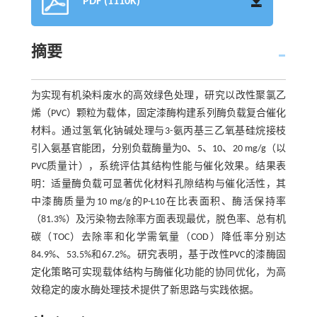
PDF (1110K)
摘要
为实现有机染料废水的高效绿色处理，研究以改性聚氯乙
烯（PVC）颗粒为载体，固定漆酶构建系列酶负载复合催化
材料。通过氢氧化钠碱处理与3-氨丙基三乙氧基硅烷接枝
引入氨基官能团，分别负载酶量为0、5、10、20 mg/g（以
PVC质量计），系统评估其结构性能与催化效果。结果表
明：适量酶负载可显著优化材料孔隙结构与催化活性，其
中漆酶质量为10 mg/g的P-L10在比表面积、酶活保持率
（81.3%）及污染物去除率方面表现最优，脱色率、总有机
碳（TOC）去除率和化学需氧量（COD）降低率分别达
84.9%、53.5%和67.2%。研究表明，基于改性PVC的漆酶固
定化策略可实现载体结构与酶催化功能的协同优化，为高
效稳定的废水酶处理技术提供了新思路与实践依据。