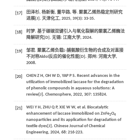
田泽杉, 杨新衡, 董华路,
等
. 聚氯乙烯热稳定剂研究
[17]
进展[J].
天津化工
,
2025
,
39
(3): 33-35.
时梦. 基于碳碳双键引入与氧化裂解的聚氯乙烯酶法
[18]
降解研究[D]. 无锡: 江南大学,
2024
.
邹君. 聚氯乙烯负载
L
-脯氨酸衍生物的合成及对直接
[19]
不对称Aldol反应的催化性能[D]. 郑州: 河南大学,
2008
.
CHEN
Z H
,
OH
W D
,
YAP
P S
. Recent advances in the
[20]
utilization of immobilized laccase for the degradation
of phenolic compounds in aqueous solutions: A
review[J].
Chemosphere
,
2022
,
307
: 135824.
WEI
Y H
,
ZHU
Q P
,
XIE
W W
,
et al
. Biocatalytic
[21]
enhancement of laccase immobilized on ZnFe
O
2
4
nanoparticles and its application for degradation of
textile dyes[J].
Chinese Journal of Chemical
Engineering
,
2024
,
68
: 216-223.