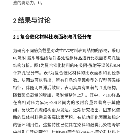
液的酶活力，U。
2 结果与讨论
2.1 复合催化材料比表面积与孔径分布
为研究不同酶负载量对改性PVC材料表观结构的影响，采用
N
吸附-脱附等温线法对各处理组样品进行比表面积与孔径
2
结构分析。
图1
为复合催化材料的N
吸附-脱附等温线和BJH
2
计算孔径分布。
表2
为复合催化材料的比表面积和孔径参
数。从
图1
a可以看出，所有样品均呈现典型的Ⅳ型等温线
特征，伴随明显滞后效应，表明其具有显著的介孔结构。
随着酶负载量的增加，吸附量整体上升。其中，P-L10样品
在高相对压力(
p
/
p
>0.4)区间内的吸附容量显著高于其他
0
组，反映其孔隙结构更为发达。近期研究指出，固定化漆
酶的载体材料需具备高比表面积、有机功能化表面和稳定
的循环利用性，这些特性已使其在染料和酚类污染物降解
[
20
]
[
21
]
中得到广泛应用
。比如WEI等
在ZnFe
O
等介孔材料上