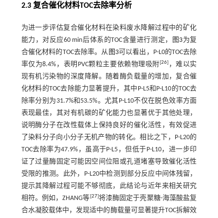
2.3 复合催化材料TOC去除率分析
为进一步评估复合催化材料在染料废水降解过程中的矿化
能力，对反应60 min后体系的TOC含量进行测定，
图3
为复
合催化材料的TOC去除率。从
图3
可以看出，P-L0的TOC去除
[
26
]
率仅为8.4%，表明PVC颗粒主要依赖物理吸附
，难以实
现有机污染物的深度降解。随着酶负载量的增加，复合催
化材料的TOC去除能力显著提升，其中P-L5和P-L10的TOC去
除率分别为31.7%和53.5%。尤其P-L10不仅在脱色效率方面
表现最佳，其对有机碳的矿化能力也显著优于其他处理，
说明酶分子在改性载体上保持良好的催化活性，有效促进
了染料分子向小分子无机产物的转化。相比之下，P-L20的
TOC去除率为47.9%，虽高于P-L5，但低于P-L10，进一步印
证了过量酶固定可能因空间位阻或孔道堵塞导致催化活性
受限的推测。此外，P-L20中检测到部分反应中间体残留，
提示其降解过程可能不够彻底，此结论与近年来相关研究
[
27
]
相符。例如，ZHANG等
将漆酶固定于壳聚糖-海藻酸盐复
合水凝胶载体中，发现适中的酶载量可显著提升TOC拆解效