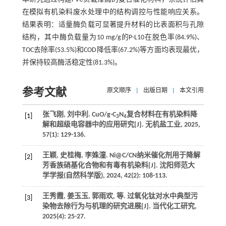
在模拟有机染料废水处理中的结构调控与性能响应关系。
结果表明：适量酶负载可显著提升材料的比表面积与孔隙
结构，其中酶负载量为10 mg/g的P-L10在脱色率(84.9%)、
TOC去除率(53.5%)和COD降低率(67.2%)等方面均表现最优，
并保持较高酶活稳定性(81.3%)。
参考文献
原文顺序
|
出版日期
|
本文引用
张飞刚, 刘中利. CuO/g-C
N
复合材料在有机染料降
[1]
3
4
解和超级电容器中的应用研究[J].
无机盐工业
,
2025
,
57
(1): 129-136.
王颖, 史桂梅, 李姝潼. Ni@C/CN纳米催化剂用于降解
[2]
芳香族硝基化合物和有毒有机染料[J].
沈阳师范大
学学报(自然科学版)
,
2024
,
42
(2): 108-113.
王秀霞, 姜玉玉, 郭雨欢,
等
. 过氧化钛对水中典型污
[3]
染物去除行为与机理的研究进展[J].
当代化工研究
,
2025
(4): 25-27.