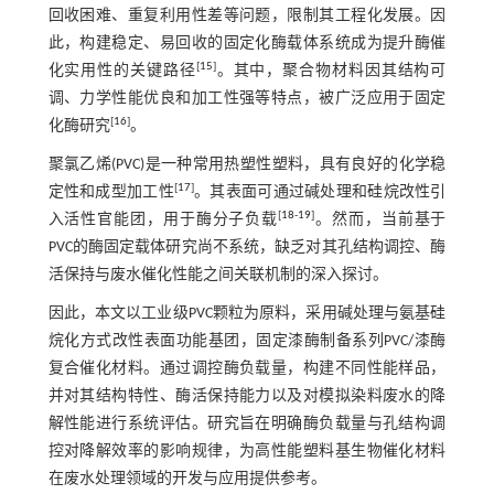
回收困难、重复利用性差等问题，限制其工程化发展。因
此，构建稳定、易回收的固定化酶载体系统成为提升酶催
[
15
]
化实用性的关键路径
。其中，聚合物材料因其结构可
调、力学性能优良和加工性强等特点，被广泛应用于固定
[
16
]
化酶研究
。
聚氯乙烯(PVC)是一种常用热塑性塑料，具有良好的化学稳
[
17
]
定性和成型加工性
。其表面可通过碱处理和硅烷改性引
[
18
-
19
]
入活性官能团，用于酶分子负载
。然而，当前基于
PVC的酶固定载体研究尚不系统，缺乏对其孔结构调控、酶
活保持与废水催化性能之间关联机制的深入探讨。
因此，本文以工业级PVC颗粒为原料，采用碱处理与氨基硅
烷化方式改性表面功能基团，固定漆酶制备系列PVC/漆酶
复合催化材料。通过调控酶负载量，构建不同性能样品，
并对其结构特性、酶活保持能力以及对模拟染料废水的降
解性能进行系统评估。研究旨在明确酶负载量与孔结构调
控对降解效率的影响规律，为高性能塑料基生物催化材料
在废水处理领域的开发与应用提供参考。