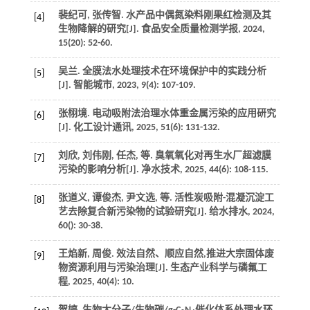
裴纪可, 张传智. 水产品中偶氮染料刚果红检测及其
[4]
生物降解的研究[J].
食品安全质量检测学报
,
2024
,
15
(20): 52-60.
吴兰. 全膜法水处理技术在环境保护中的实践分析
[5]
[J].
智能城市
,
2023
,
9
(4): 107-109.
张栩境. 电动吸附法治理水体重金属污染的应用研究
[6]
[J].
化工设计通讯
,
2025
,
51
(6): 131-132.
刘欣, 刘伟刚, 任杰,
等
. 臭氧氧化对再生水厂超滤膜
[7]
污染的影响分析[J].
净水技术
,
2025
,
44
(6): 108-115.
张道义, 谭俊杰, 尹文选,
等
. 活性炭吸附-混凝沉淀工
[8]
艺去除复合新污染物的试验研究[J].
给水排水
,
2024
,
60
(): 30-38.
王焰新, 周俊. 效法自然、顺应自然,推进大宗固体废
[9]
物资源利用与污染治理[J].
生态产业科学与磷氟工
程
,
2025
,
40
(4): 10.