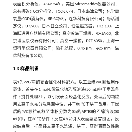
表面积分析仪，ASAP 2460，美国Micromeritics仪器公司；
总有机碳(TOC)分析仪，TOC-L CPH，日本岛津公司；化学需
氧量(COD)消解仪，5B-3C(V8)，连华科技有限公司；酶活测
定仪，U-3900，日本日立公司；恒温振荡器，THZ-100，上
海跃进医疗器械有限公司；真空冷冻干燥机，FD-1A-50，北
京博医康仪器有限公司；真空干燥箱，DZF-6050，上海一
恒科学仪器有限公司；微孔滤膜，0.45 µm，
φ
25 mm，溢
优科技有限公司。
1.3 样品制备
表1
为PVC/漆酶复合催化材料配方。以工业级PVC颗粒用作
载体，首先在1 mol/L氢氧化钠乙醇溶液(50 mL)中于室温条
件下搅拌处理2 h，以引发表面羟基化反应。处理后的颗粒
用去离子水充分洗涤至中性，并于80 ℃下烘干备用。干燥
后的PVC颗粒转移至体积分数为5%的APTES的乙醇溶液(50
mL)中，在30 ℃条件下反应4 h以引入表面氨基官能团。反
应结束后，样品经去离子水洗涤，烘干，获得表面改性后