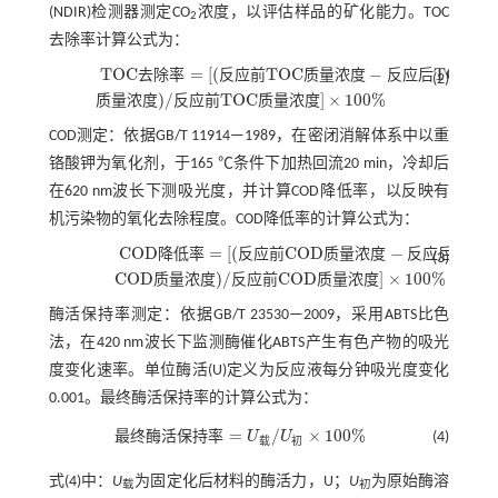
(NDIR)检测器测定CO
浓度，以评估样品的矿化能力。TOC
2
去除率计算公式为：
T
O
C
=
[
(
T
O
C
−
T
O
C
去
除
率
反
应
前
质
量
浓
度
反
应
后
(2)
T
O
C
去除
率
=
[
(
反应
前
T
O
C
质量
浓度
-
反应
后
T
O
C
质量
浓度
)
/
反应
)
/
T
O
C
]
×
100
%
质
量
浓
度
反
应
前
质
量
浓
度
COD测定：依据GB/T 11914—1989，在密闭消解体系中以重
铬酸钾为氧化剂，于165 ℃条件下加热回流20 min，冷却后
在620 nm波长下测吸光度，并计算COD降低率，以反映有
机污染物的氧化去除程度。COD降低率的计算公式为：
C
O
D
=
[
(
C
O
D
−
降
低
率
反
应
前
质
量
浓
度
反
应
后
(3)
C
O
D
降低
率
=
[
(
反应
前
C
O
D
质量
浓度
-
反应
后
C
O
D
质量
浓度
)
/
C
O
D
)
/
C
O
D
]
×
100
%
质
量
浓
度
反
应
前
质
量
浓
度
酶活保持率测定：依据GB/T 23530—2009，采用ABTS比色
法，在420 nm波长下监测酶催化ABTS产生有色产物的吸光
度变化速率。单位酶活(U)定义为反应液每分钟吸光度变化
0.001。最终酶活保持率的计算公式为：
=
/
×
100
%
最
终
酶
活
保
持
率
U
U
(4)
载
初
最终
酶活
保持
率
=
U
载
/
U
初
×
100
%
式(4)
中：
U
为固定化后材料的酶活力，U；
U
为原始酶溶
载
初