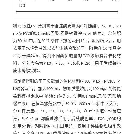
L20
将1 g改性PVC分别置于含漆酶质量为0(对照组)、5、10、20
mg/g PVC的0.1 mol/L乙酸-乙酸钠缓冲液(pH值为5，总体积
为50 mL)中，在30 ℃条件下振荡吸附12 h。吸附结束后，用
去离子水轻柔冲洗以去除未结合酶分子，随后在-50 ℃真空
冷冻干燥24 h，得到不同酶负载量的PVC/漆酶复合催化材
料，分别命名为P-L0、P-L5、P-L10和P-L20，用于后续染料
废水降解实验。
将制备得到的不同负载量的催化材料(P-L0、P-L5、P-L10、P-
L20)各取1 g，加入100 mL、初始质量浓度为100 mg/L的偶氮
染料模拟废水中(溶液pH值为5，使用0.1 mol/L乙酸-乙酸钠
缓冲液)，在恒温振荡器中于30 ℃、200 r/min条件下反应。
分别在反应0、10、20、30、40、50、60 min时取3 mL反应
液，经0.45 µm滤膜过滤后用于后续脱色率、TOC与COD的
测定分析。对照组P-L0未固定酶，仅用于评估物理吸附效
应；其余各组以不同质量浓度固定漆酶的PVC颗粒为催化