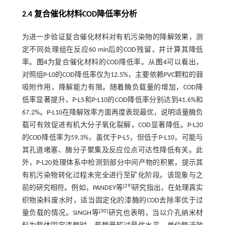
2.4 复合催化材料COD降低率分析
为进一步验证复合催化材料对有机污染物的降解效果，测
定不同处理组在反应60 min后的COD残留，并计算其降低
率。
图4
为复合催化材料的COD降低率。从
图4
可以看出，
对照组P-L0的COD降低率仅为12.5%，主要依赖PVC颗粒的弱
吸附作用，降解能力有限。随着酶负载量的增加，COD降
低率显著提升，P-L5和P-L10的COD降低率分别达到41.6%和
67.2%。P-L10在降解效率方面再度表现最优，说明适量酶负
载可有效促进有机大分子氧化裂解，COD显著降低。P-L20
的COD降低率为59.3%，虽优于P-L5，但低于P-L10，可能与
其孔道堵塞、酶分子聚集及反应位点可达性降低有关。此
外，P-L20处理体系中检测到部分中间产物的积累，提示其
有机污染物转化过程未完全进行至矿化阶段。该现象与之
[
29
]
前的研究相符。例如，PANDEY等
研究指出，在处理真实
织物染料废水时，适当固定化的漆酶的COD去除率优于过
[
30
]
量负载的情况。SINGH等
研究也表明，当以介孔纳米材