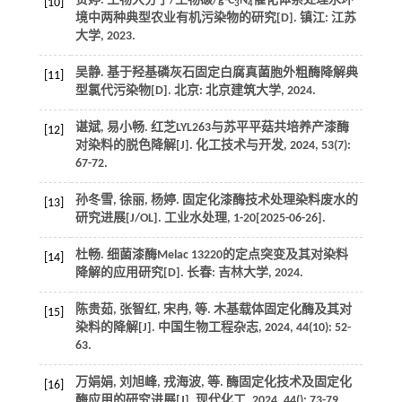
贺婷. 生物大分子/生物碳/g-C
N
催化体系处理水环
[10]
3
4
境中两种典型农业有机污染物的研究[D]. 镇江: 江苏
大学,
2023
.
吴静. 基于羟基磷灰石固定白腐真菌胞外粗酶降解典
[11]
型氯代污染物[D]. 北京: 北京建筑大学,
2024
.
谌斌, 易小畅. 红芝LYL263与苏平平菇共培养产漆酶
[12]
对染料的脱色降解[J].
化工技术与开发
,
2024
,
53
(7):
67-72.
孙冬雪, 徐丽, 杨婷. 固定化漆酶技术处理染料废水的
[13]
研究进展[J/OL].
工业水处理
,
1
-20[2025-06-26].
杜畅. 细菌漆酶Melac 13220的定点突变及其对染料
[14]
降解的应用研究[D]. 长春: 吉林大学,
2024
.
陈贵茹, 张智红, 宋冉,
等
. 木基载体固定化酶及其对
[15]
染料的降解[J].
中国生物工程杂志
,
2024
,
44
(10): 52-
63.
万娟娟, 刘旭峰, 戎海波,
等
. 酶固定化技术及固定化
[16]
酶应用的研究进展[J].
现代化工
,
2024
,
44
(): 73-79.