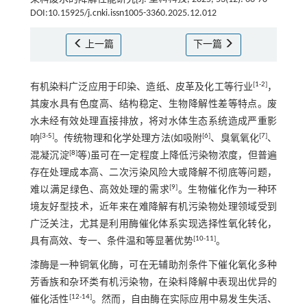
DOI:10.15925/j.cnki.issn1005-3360.2025.12.012
上一篇
下一篇
[
1
-
2
]
有机染料广泛应用于印染、造纸、皮革及化工等行业
，
其废水具有色度高、结构稳定、生物降解性差等特点。废
水未经有效处理直接排放，将对水体生态系统造成严重影
[
3
-
5
]
[
6
]
[
7
]
响
。传统物理和化学处理方法(如吸附
、臭氧氧化
、
[
8
]
混凝沉淀
等)虽可在一定程度上降低污染物浓度，但普遍
存在处理成本高、二次污染风险大或降解不彻底等问题，
[
9
]
难以满足绿色、高效处理的需求
。生物催化作为一种环
境友好型技术，近年来在难降解有机污染物处理领域受到
广泛关注，尤其是利用酶催化体系实现选择性氧化转化，
[
10
-
11
]
具有高效、专一、条件温和等显著优势
。
漆酶是一种铜氧化酶，可在无辅助剂条件下催化氧化多种
芳香族和杂环类有机污染物，在染料降解中表现出优异的
[
12
-
14
]
催化活性
。然而，自由酶在实际应用中易发生失活、