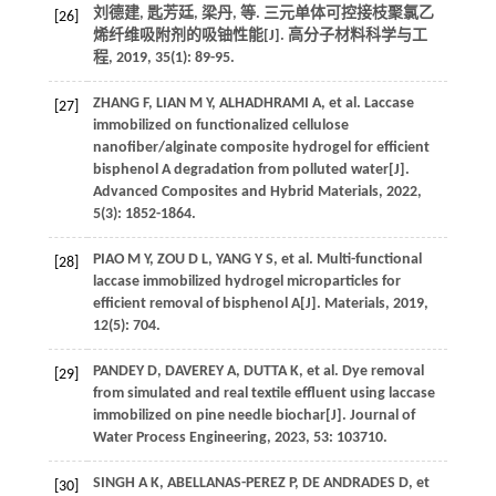
刘德建, 匙芳廷, 梁丹,
等
. 三元单体可控接枝聚氯乙
[26]
烯纤维吸附剂的吸铀性能[J].
高分子材料科学与工
程
,
2019
,
35
(1): 89-95.
ZHANG
F
,
LIAN
M Y
,
ALHADHRAMI
A
,
et al
. Laccase
[27]
immobilized on functionalized cellulose
nanofiber/alginate composite hydrogel for efficient
bisphenol A degradation from polluted water[J].
Advanced Composites and Hybrid Materials
,
2022
,
5
(3): 1852-1864.
PIAO
M Y
,
ZOU
D L
,
YANG
Y S
,
et al
. Multi-functional
[28]
laccase immobilized hydrogel microparticles for
efficient removal of bisphenol A[J].
Materials
,
2019
,
12
(5): 704.
PANDEY
D
,
DAVEREY
A
,
DUTTA
K
,
et al
. Dye removal
[29]
from simulated and real textile effluent using laccase
immobilized on pine needle biochar[J].
Journal of
Water Process Engineering
,
2023
,
53
: 103710.
SINGH
A K
,
ABELLANAS-PEREZ
P
,
DE ANDRADES
D
,
et
[30]