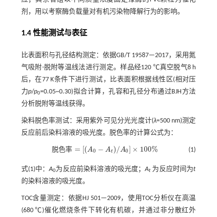
剂，用以考察酶负载量对有机污染物降解行为的影响。
1.4 性能测试与表征
比表面积与孔径结构测定：依据GB/T 19587—2017，采用氮
气吸附-脱附等温线法进行测定。样品经120 ℃真空脱气8 h
后，在77 K条件下进行测试，比表面积根据线性区(相对压
力
p
/
p
=0.05~0.30)拟合计算，孔容和孔径分布通过BJH方法
0
分析脱附等温线获得。
染料脱色率测试：采用紫外可见分光光度计(
λ
=500 nm)测定
反应前后染料溶液的吸光度。脱色率的计算公式为：
=
[
(
−
)
/
]
×
100
%
脱
色
率
A
A
A
(1)
0
0
t
脱色
率
=
[
(
A
0
-
A
t
)
/
A
0
]
×
100
%
式(1)
中：
A
为反应前染料溶液的吸光度；
A
为反应时间为
t
0
t
的染料溶液的吸光度。
TOC含量测定：依据HJ 501—2009，使用TOC分析仪在高温
(680 ℃)催化燃烧条件下转化有机碳，并通过非分散红外