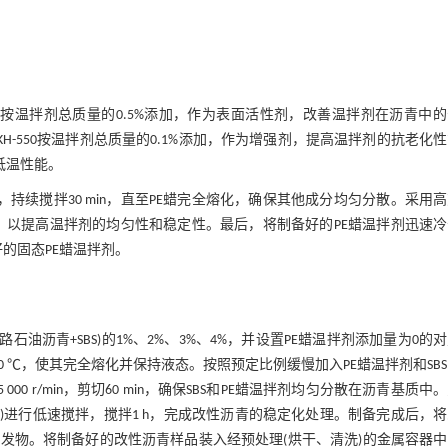
10按温拌剂总质量的0.5%添加，作为表面活性剂，改善温拌剂在沥青中
KH-550按温拌剂总质量的0.1%添加，作为增强剂，提高温拌剂的抗老化
低温性能。
in，持续搅拌30 min，直至PE蜡完全熔化，确保其他成分均匀分散。采用
0 min，以提高温拌剂的均匀性和稳定性。最后，将制备好的PE蜡温拌剂迅速
好的固态PE蜡温拌剂。
油沥青+SBS)的1%、2%、3%、4%，并设置PE蜡温拌剂添加量为0的
 ℃，使其完全熔化并保持液态。按照预定比例缓慢加入PE蜡温拌剂和SB
0 r/min，剪切60 min，确保SBS和PE蜡温拌剂均匀分散在沥青基质中
/min)进行低速搅拌，搅拌1 h，完成改性沥青的稳定化处理。制备完成后，
发物。将制备好的改性沥青样品装入经预处理(烘干、清洗)的金属容器中