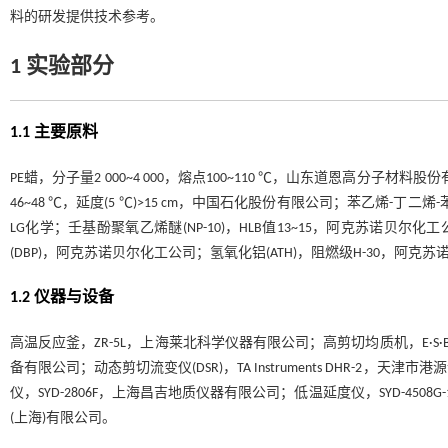
料的研发提供技术参考。
1 实验部分
1.1 主要原料
PE蜡，分子量2 000~4 000，熔点100~110 ℃，山东道恩高分
46~48 ℃，延度(5 ℃)>15 cm，中国石化股份有限公司；苯乙烯-丁二烯-
LG化学；壬基酚聚氧乙烯醚(NP-10)，HLB值13~15，阿克苏诺贝尔
(DBP)，阿克苏诺贝尔化工公司；氢氧化铝(ATH)，阻燃级H-30，阿
1.2 仪器与设备
高温反应釜，ZR-5L，上海莱北科学仪器有限公司；高剪切均质机，E·S·
备有限公司；动态剪切流变仪(DSR)，TA Instruments DHR-2
仪，SYD-2806F，上海昌吉地质仪器有限公司；低温延度仪，SYD-4508G
(上海)有限公司。