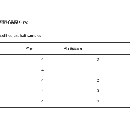
沥青样品配方 (%)
modified asphalt samples
w
w
SBS
PE蜡温拌剂
4
0
4
1
4
2
4
3
4
4