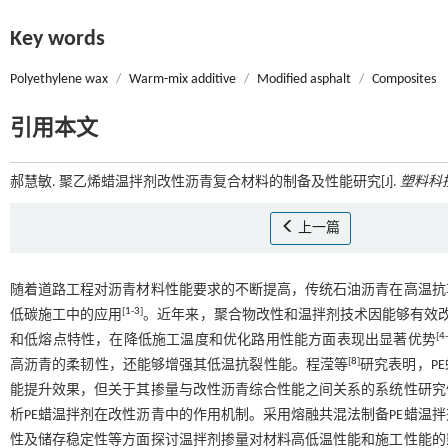
Key words
Polyethylene wax
/
Warm-mix additive
/
Modified asphalt
/
Composites
引用本文
郝慧敏. 聚乙烯蜡温拌剂改性沥青复合材料的制备及性能研究[J].
塑料科
上一篇
随着道路工程对沥青材料性能要求的不断提高，传统石油沥青在高温抗
[
1
-
3
]
低碳施工中的应用
。近年来，聚合物改性和温拌剂技术因能够有效改
[
4
-
和低熔点特性，在降低施工温度和优化路用性能方面表现出显著优势
[
8
]
高沥青的柔韧性，还能够增强其低温抗裂性能。程滢等
研究表明，P
能提升效果，但关于其掺量与改性沥青综合性能之间关系的系统性研究
析PE蜡温拌剂在改性沥青中的作用机制。采用熔融共混法制备PE蜡温
性及储存稳定性等方面探讨温拌剂掺量对材料高低温性能和施工性能的