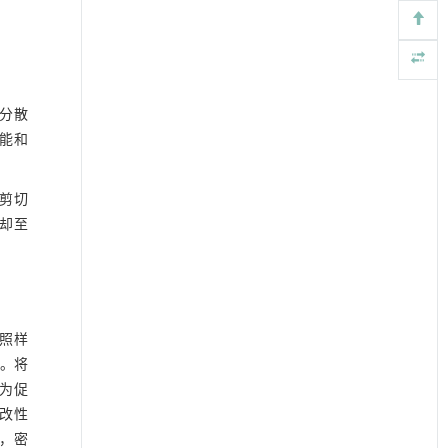
的分散
性能和
高剪切
冷却至
对照样
S。将
。为促
将改性
，密