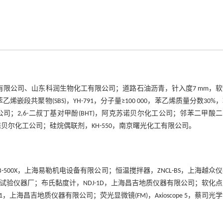
子材料股份有限公司、山东科润生物化工有限公司；道路石油沥青，针入度7 mm，
苯乙烯嵌段共聚物(SBS)，YH-791，分子量≥100 000，苯乙烯质量分数30%
化工公司；2,6-二叔丁基对甲酚(BHT)，阿克苏诺贝尔化工公司；邻苯二甲酸
克苏诺贝尔化工公司；硅烷偶联剂，KH-550，南京曙光化工有限公司。
B-500X，上海易勒机电设备有限公司；恒温搅拌器，ZNCL-BS，上海越众
，天津市港源试验仪器厂；布氏黏度计，NDJ-1D，上海昌吉地质仪器有限公司；软化
-1，上海昌吉地质仪器有限公司；荧光显微镜(FM)，Axioscope 5，蔡司光