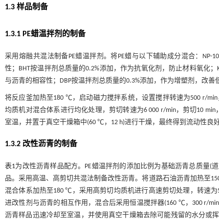
1.3 样品制备
1.3.1 PE蜡温拌剂的制备
采用熔融共混法制备PE蜡温拌剂。将PE蜡与以下辅助成分混合：NP-
性；BHT按温拌剂总质量的0.2%添加，作为抗氧化剂，防止材料氧化；
与沥青的相容性；DBP按温拌剂总质量的0.3%添加，作为增塑剂，改善
将反应釜加热至180 ℃，启动磁力搅拌系统，设置搅拌转速为500 r/m
均质机对混合体系进行均化处理，剪切转速为6 000 r/min，剪切1
室温，并置于真空干燥箱中(60 ℃，12 h)进行干燥，最终得到流动性良
1.3.2 改性沥青的制备
表1
为改性沥青样品配方。PE蜡温拌剂的添加比例为基础沥青总质量(道路石
品。采用高温、高剪切共混法制备改性沥青。将道路石油沥青加热至150
混合体系加热至180 ℃，采用高剪切均质机进行高速剪切处理，转速为5 00
进改性剂与沥青的相互作用，混合后采用恒温搅拌器(160 ℃，300 r
沥青样品迅速冷却至室温，并使用真空干燥箱去除可能残留的水分或挥