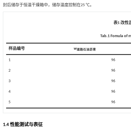
封后储存于恒温干燥箱中，储存温度控制在25 ℃。
表1 改性
Tab.1 Fomula of 
样品编号
w
道路石油沥青
1
96
2
96
3
96
4
96
5
96
1.4 性能测试与表征