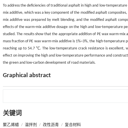
To address the deficiencies of traditional asphalt in high and low-temperatur
mix additive, which was a key component of the modified asphalt composites, 
mix additive was prepared by melt blending, and the modified asphalt comp
effects of the warm-mix additive dosage on the high and low-temperature per
studied. The results show that the appropriate addition of PE wax warm-mix a
mass fraction of PE wax warm-mix additive is 1%~3%, the high-temperature per
reaching up to 54.7 ℃. The low-temperature crack resistance is excellent, w
effect on improving the high and low-temperature performance and construction
the green and low-carbon development of road materials.
Graphical abstract
关键词
聚乙烯蜡
/
温拌剂
/
改性沥青
/
复合材料