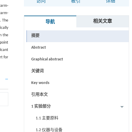
访问
被引
详细
warm-
warm-
. The
相关文章
导航
cally
n the
摘要
point
Abstract
icant
t for
Graphical abstract
关键词
Key words
引用本文
1 实验部分
1.1 主要原料
1.2 仪器与设备