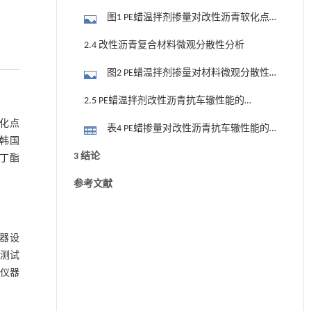
的影响
图1 PE蜡温拌剂掺量对改性沥青软化点
差值的影响
2.4 改性沥青复合材料微观分散性分析
图2 PE蜡温拌剂掺量对材料微观分散性
的影响
2.5 PE蜡温拌剂改性沥青抗车辙性能的
影响
软化点
表4 PE蜡掺量对改性沥青抗车辙性能的
，韩国
影响 (Pa)
3 结论
二丁酯
参考文献
仪器设
点测试
学仪器