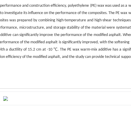
e performance and construction efficiency, polyethylene (PE) wax was used as a 
to investigate its influence on the performance of the composites. The PE wax 
osites was prepared by combining high-temperature and high-shear techniques
formance, microstructure, and storage stability of the material were systemati
dditive can significantly improve the performance of the modified asphalt. Whe
formance of the modified asphalt is significantly improved, with the softening 
ith a ductility of 15.2 cm at -10 ℃. The PE wax warm-mix additive has a signif
 efficiency of the modified asphalt, and the study can provide technical suppor