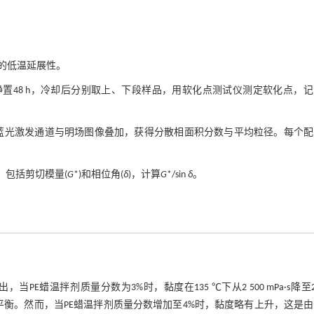
青的低温延展性。
静置48 h，冷却后分别取上、下段样品，用软化点测试仪测定软化点，
蓝光激发通道与明场图像叠加，获得分散相面积分数与平均粒径。每个配
，包括剪切模量(
G
*)和相位角(
δ
)，计算
G
*/sin
δ
。
，当PE蜡温拌剂质量分数为3%时，黏度在135 ℃下从2 500 mPa·s降至2 
平衡。然而，当PE蜡温拌剂质量分数增加至4%时，黏度略有上升，这是由