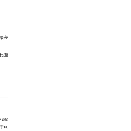
记录差
比至
050
于PE