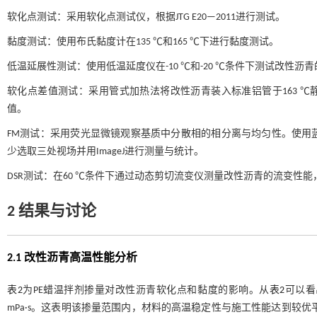
软化点测试：采用软化点测试仪，根据JTG E20—2011进行测试。
黏度测试：使用布氏黏度计在135 ℃和165 ℃下进行黏度测试。
低温延展性测试：使用低温延度仪在-10 ℃和-20 ℃条件下测试改性沥
软化点差值测试：采用管式加热法将改性沥青装入标准铝管于163 ℃
值。
FM测试：采用荧光显微镜观察基质中分散相的相分离与均匀性。使用
少选取三处视场并用ImageJ进行测量与统计。
DSR测试：在60 ℃条件下通过动态剪切流变仪测量改性沥青的流变性能
2 结果与讨论
2.1 改性沥青高温性能分析
表2
为PE蜡温拌剂掺量对改性沥青软化点和黏度的影响。从
表2
可以看出
mPa·s。这表明该掺量范围内，材料的高温稳定性与施工性能达到较优