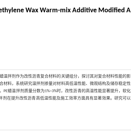
yethylene Wax Warm-mix Additive Modified 
）蜡温拌剂作为改性沥青复合材料的关键组分，探讨其对复合材料性能的影
复合材料，系统研究温拌剂掺量对材料高低温性能、微观结构及储存稳定性
PE蜡温拌剂质量分数为1%~3%时，改性沥青的高温性能显著提升，软
m。PE蜡温拌剂在提升改性沥青高低温性能及施工效率方面具有显著效果。研究可