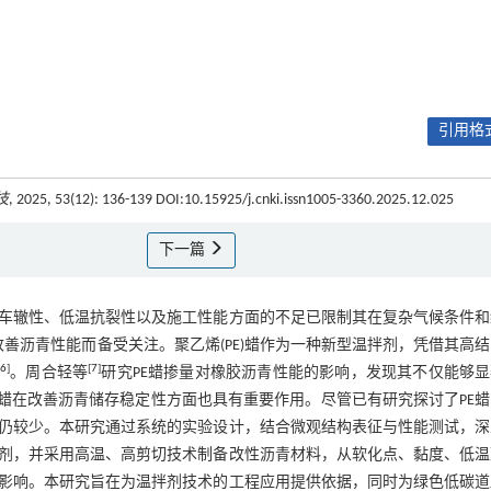
引用格式
技
, 2025, 53(12): 136-139 DOI:10.15925/j.cnki.issn1005-3360.2025.12.025
下一篇
车辙性、低温抗裂性以及施工性能方面的不足已限制其在复杂气候条件和
善沥青性能而备受关注。聚乙烯(PE)蜡作为一种新型温拌剂，凭借其高
6
]
[
7
]
。周合轻等
研究PE蜡掺量对橡胶沥青性能的影响，发现其不仅能够
E蜡在改善沥青储存稳定性方面也具有重要作用。尽管已有研究探讨了PE
仍较少。本研究通过系统的实验设计，结合微观结构表征与性能测试，深
拌剂，并采用高温、高剪切技术制备改性沥青材料，从软化点、黏度、低
影响。本研究旨在为温拌剂技术的工程应用提供依据，同时为绿色低碳道