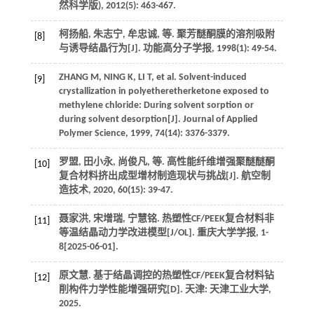
然科学版)
,
2012
(5): 463-467.
柯扬船, 朱志宁, 牟忠诚,
等
. 聚芳醚酮膜的溶剂吸附
[8]
与诱导结晶行为[J].
功能高分子学报
,
1998
(1): 49-54.
ZHANG
M
,
NING
K
,
LI
T
,
et al
. Solvent-induced
[9]
crystallization in polyetheretherketone exposed to
methylene chloride: During solvent sorption or
during solvent desorption[J].
Journal of Applied
Polymer Science
,
1999
,
74
(14): 3376-3379.
罗盟, 田小永, 尚俊凡,
等
. 高性能纤维增强聚醚醚酮
[10]
复合材料挤出成型增材制造现状与挑战[J].
航空制
造技术
,
2020
,
60
(15): 39-47.
聂家洪, 宋增瑞, 宁慧铭. 热塑性CF/PEEK复合材料非
[11]
等温结晶动力学改进模型[J/OL].
重庆大学学报
,
1
-
8[2025-06-01].
原文慧. 基于结晶调控的热塑性CF/PEEK复合材料钻
[12]
削构件力学性能增强研究[D]. 天津: 天津工业大学,
2025
.