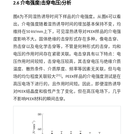
2.6 介电强度(击穿电压)分析
图6
为不同湿热诱导时间下样品的介电强度。从
图6
可以看
出，介电强度随着湿热诱导时间的增加基本保持不变，均
维持在50 kV/mm上下，可见湿热诱导对PEEK样品的介电强
度影响不大。固体绝缘的击穿形式存在多种，像电击穿、
热击穿以及电化学击穿等，不管是何种形式的击穿，均和
电压的作用时间存在紧密关联。电击穿具有以下特点：电
压作用时间较短，击穿电压较高，其击穿电压与绝缘介质
温度、散热条件、介质厚度、频率等因素无关联，但与电
[
31
]
场的均匀程度关联较大
。PEEK样品的介电强度测试是在
高压电场下进行的，且作用时间短。因此，即便湿热诱导
对PEEK结晶度和极性产生了变化，但在高压电场下，几乎
不影响PEEK材料的瞬间击穿。