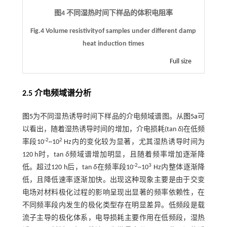
图4 不同湿热时间下样品的体积电阻率
Fig.4 Volume resistivityof samples under different damp
heat induction times
Full size
2.5 介电频域谱分析
图5
为不同湿热诱导时间下样品的介电频域谱图。从
图5a
可
以看出，随着湿热诱导时间的增加，介电损耗(tan
δ
)在低频
-2
2
率段10
~10
Hz内的变化较为显著，尤其湿热诱导时间为
120 h时，tan
δ
频域谱增加明显，且随着频率增加逐渐降
-2
3
低。超过120 h后，tan
δ
在频率段10
~10
Hz内整体逐渐降
低，且降低速率逐渐加快。出现这种现象主要是由于交变
电场对材料极化过程的影响呈现出显著的频率依赖性，在
不同频率段内发生的极化类型存在明显差异。低频段是载
流子主导的极化体系，电导损耗主要作用在低频段，湿热