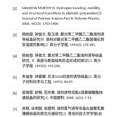
SANJEEVA MURTHY
N
. Hydrogen bonding, mobility,
[2]
and structural transitions in aliphatic polyamides[J].
Journal of Polymer Science Part B: Polymer Physics
,
2006
,
44
(13): 1763-1906.
杨始堃, 钟俊文, 陈玉君. 聚对苯二甲酸乙二酯溶剂诱
[3]
导结晶研究Ⅲ. 溶剂对聚对苯二甲酸乙二酯玻璃化转
变温度的影响[J].
高分子学报
,
1995
(2): 176-181.
杨始堃, 钟俊文. 聚对苯二甲酸乙二酯溶剂诱导结晶
[4]
研究: Ⅱ. 表层与断面结构形态形成的探讨[J].
高分
子学报
,
1993
(2): 195-200.
朱诚身, 钟素娜. 尼龙1010的溶剂诱导结晶[J].
高分
[5]
子材料科学与工程
,
1997
(): 84-87.
邵海莹, 舒畅, 范仲勇. 溶剂诱导双酚A型聚碳酸酯快
[6]
速结晶的研究[J].
中国塑料
,
2008
,
22
(1): 7-13.
吴晓, 谷明刚, 张建明. 溶剂蒸气诱导非晶左旋聚乳酸
[7]
薄膜结晶的原位光谱研究[J].
青岛科技大学学报(自