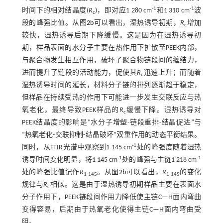
-1
-1
时间下的相对结晶度(
R
)，即对应1 280 cm
和1 310 cm
波
c
段的峰强比值。从
图2b
可以看出，湿热诱导初期，
R
增加
c
较快，湿热诱导后期下降缓慢。这是因为在湿热诱导初
期，样品表面的水分子主要在热作用下扩散至PEEK内部，
与聚合物发生相互作用，破坏了聚合物链段间的缠结力，
进而提升了链段的活动能力，促使其
R
迅速上升；而随着
c
湿热诱导时间的延长，材料分子链的排列逐渐趋于稳定，
但样品在持续受热的作用下可能进一步发生交联反应与热
氧老化，最终导致PEEK样品的
R
缓慢下降。湿热诱导对
c
PEEK结晶度的影响是“水分子增塑-链段重排-结晶促进”与
“热氧老化-交联抑制-结晶破坏”双重作用的动态平衡结果。
-1
同时，从FTIR光谱中观察到1 145 cm
处的峰强度随着湿热
-1
-1
诱导时间变化明显，将1 145 cm
处的峰强与主链1 218 cm
处的峰强比值记作
R
。从
图2b
可以看出，
R
的变化
1 145
1 145
规律与
R
相似。这是由于湿热诱导初期样品主要在表面水
c
分子作用下，PEEK链段间作用力降低使主链C—H面内弯曲
变得容易，后期由于热氧老化使得主链C—H面内弯曲受
阻。