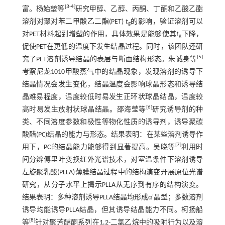
[
3
-
4
]
富。杨始堃等
研究甲醇、乙醇、丙酮、丁酮和乙酸乙酯
溶剂对聚对苯二甲酸乙二酯(PET)
t
的影响，验证溶剂可以
g
对PET材料起到增塑的作用，具体效果是能够使其
t
下降，
g
促使PET在更低的温度下发生结晶过程。同时，该团队还研
[
5
]
究了PET溶剂诱导结晶的表层与断面结构形态。朱诚身等
考察尼龙1010甲酸蒸气中的结晶现象，发现溶剂的诱导下
结晶情况会发生变化，结晶温度会影响球晶形态和诱导结
晶难易程度，温度较低时易发生正环状球晶结晶，温度较
[
6
]
高时易发生放射状球晶结晶。邵海莹等
研究诱导剂的种
类、不同溶度参数和极性等物化性质的诱导剂，诱导聚碳
酸醋(PC)结晶的能力与形态。结果表明：在某些溶剂诱导作
[
7
]
用下，PC的结晶能力能够得到显著提高。吴晓等
利用时
间分辨傅里叶变换红外光谱技术，对室温条件下溶剂诱导
左旋聚乳酸(PLLA)薄膜结晶过程中的结构演变开展原位光谱
研究，从分子水平上揭示PLLA从无序到有序的结构演变。
结果表明：多种溶剂诱导PLLA结晶均形成α'晶型；多数溶剂
诱导均能诱导PLLA结晶，但其诱导结晶能力不同。柯扬船
[
8
]
等
针对聚芳醚酮系列在1,2-二氯乙烷中的吸附行为以及溶