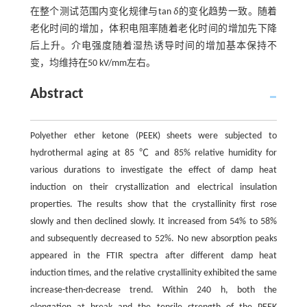
在整个测试范围内变化规律与tan
δ
的变化趋势一致。随着
老化时间的增加，体积电阻率随着老化时间的增加先下降
后上升。介电强度随着湿热诱导时间的增加基本保持不
变，均维持在50 kV/mm左右。
Abstract
Polyether ether ketone (PEEK) sheets were subjected to
hydrothermal aging at 85 ℃ and 85% relative humidity for
various durations to investigate the effect of damp heat
induction on their crystallization and electrical insulation
properties. The results show that the crystallinity first rose
slowly and then declined slowly. It increased from 54% to 58%
and subsequently decreased to 52%. No new absorption peaks
appeared in the FTIR spectra after different damp heat
induction times, and the relative crystallinity exhibited the same
increase-then-decrease trend. Within 240 h, both the