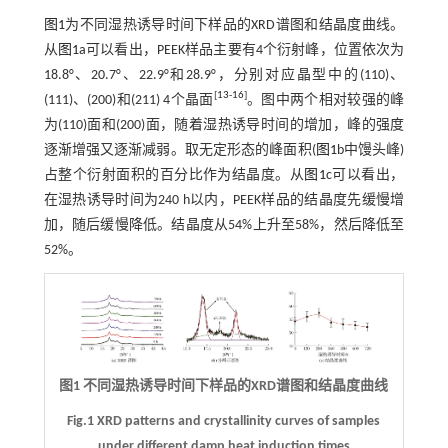
图1
为不同湿热诱导时间下样品的XRD谱图和结晶度曲线。
从
图1
a可以看出，PEEK样品主要有4个衍射峰，位置依次为
18.8°、20.7°、22.9°和28.9°，分别对应晶型中的(110)、
[
13
-
16
]
(111)、(200)和(211) 4个晶面
。图中两个相对较强的峰
为(110)面和(200)面，随着湿热诱导时间的增加，峰的强度
逐渐增强又逐渐减弱。取无定形态的峰面积(
图1
b中馒头峰)
占整个衍射面积的百分比作为结晶度。从
图1
c可以看出，
在湿热诱导时间为240 h以内，PEEK样品的结晶度先缓慢增
加，随后缓慢降低。结晶度从54%上升至58%，然后降低至
52%。
图1 不同湿热诱导时间下样品的XRD谱图和结晶度曲线
Fig.1 XRD patterns and crystallinity curves of samples
under different damp heat induction times