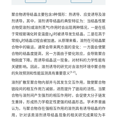
聚合物诱导结晶主要包含3种情形：热诱导、应变诱导及溶
剂诱导。其中，溶剂诱导结晶的典型特征为：当结晶性聚
合物受溶剂(或溶剂蒸气)作用时会出现两种情况，一是在低
于常规玻璃化转变温度(
t
)时被诱导发生结晶，二是在高于
g
常规
t
时结晶过程会被加速。从原理来看，溶剂在可结晶聚
g
合物中的输运，通常会带来两方面的变化：一方面会使聚
合物的结晶度提高，另一方面由于塑化效应，会导致聚合
物刚度下降。而诱导结晶这一现象，对材料的力学性能有
关键影响。因此，溶剂诱导的研究对含溶剂环境中聚合物
[
1
-
2
]
的失效预测和性能监测具有重要意义
。
溶剂扩散至聚合物内部并与其发生交互作用，致使聚合物
链段间的相互作用力减弱，进而提升了链段的活性。当聚
合物与溶剂间产生强烈的相互作用时，会促使大分子链发
生重排，形成热力学稳定性更强的结晶形态。学术界普遍
认为，与聚合物存在强相互作用的溶剂具有诱导结晶的作
用，针对该类溶剂诱导结晶现象的相关研究成果较为丰