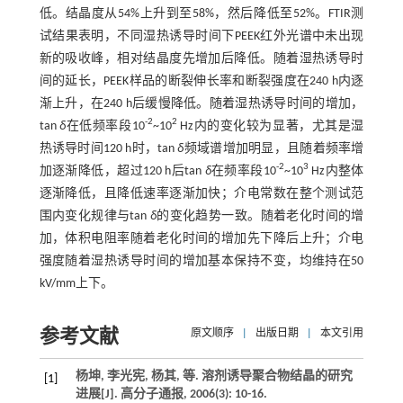
低。结晶度从54%上升到至58%，然后降低至52%。FTIR测
试结果表明，不同湿热诱导时间下PEEK红外光谱中未出现
新的吸收峰，相对结晶度先增加后降低。随着湿热诱导时
间的延长，PEEK样品的断裂伸长率和断裂强度在240 h内逐
渐上升，在240 h后缓慢降低。随着湿热诱导时间的增加，
-2
2
tan
δ
在低频率段10
~10
Hz内的变化较为显著，尤其是湿
热诱导时间120 h时，tan
δ
频域谱增加明显，且随着频率增
-2
3
加逐渐降低，超过120 h后tan
δ
在频率段10
~10
Hz内整体
逐渐降低，且降低速率逐渐加快；介电常数在整个测试范
围内变化规律与tan
δ
的变化趋势一致。随着老化时间的增
加，体积电阻率随着老化时间的增加先下降后上升；介电
强度随着湿热诱导时间的增加基本保持不变，均维持在50
kV/mm上下。
参考文献
原文顺序
|
出版日期
|
本文引用
杨坤, 李光宪, 杨其,
等
. 溶剂诱导聚合物结晶的研究
[1]
进展[J].
高分子通报
,
2006
(3): 10-16.