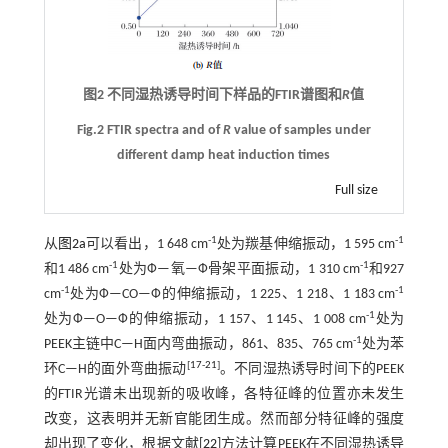
图2 不同湿热诱导时间下样品的FTIR谱图和
R
值
Fig.2 FTIR spectra and of
R
value of samples under
different damp heat induction times
Full size
-1
-1
从
图2a
可以看出，1 648 cm
处为羰基伸缩振动，1 595 cm
-1
-1
和1 486 cm
处为Ф—氧—Ф骨架平面振动，1 310 cm
和927
-1
-1
cm
处为Ф—CO—Ф的伸缩振动，1 225、1 218、1 183 cm
-1
处为Ф—O—Ф的伸缩振动，1 157、1 145、1 008 cm
处为
-1
PEEK主链中C—H面内弯曲振动，861、835、765 cm
处为苯
[
17
-
21
]
环C—H的面外弯曲振动
。不同湿热诱导时间下的PEEK
的FTIR光谱未出现新的吸收峰，各特征峰的位置亦未发生
改变，这表明并无新官能团生成。然而部分特征峰的强度
却出现了变化，根据文献[
22
]方法计算PEEK在不同湿热诱导