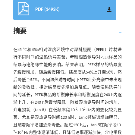
PDF (1493K)
摘要
在85 ℃和85%相对湿度环境中对聚醚醚酮（PEEK）片材进
行不同时间的湿热诱导实验，考察湿热诱导对PEEK样品的
结晶与电绝缘性能的影响。结果表明，PEEK样品的结晶度
先缓慢增加，随后缓慢降低。结晶度从54%上升至58%，然
后降低至52%。不同湿热诱导时间下PEEK红外光谱中未出现
新的吸收峰，相对结晶度先增加后降低。随着湿热诱导时
间的延长，PEEK样品的断裂伸长率和断裂强度在240 h内逐
渐上升，在240 h后缓慢降低。随着湿热诱导时间的增加，
-2
2
介电损耗（tan
δ
）在低频率段10
~10
Hz内的变化较为显
著，尤其是湿热诱导时间120 h时，tan
δ
频域谱增加明显，
-
且随着频率增加逐渐降低。超过120 h后，tan
δ
在频率段10
2
3
~10
Hz内整体逐渐降低，且降低速率逐渐加快。介电常数