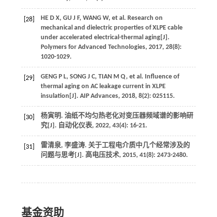
HE
D X
,
GU
J F
,
WANG
W
,
et al
. Research on
[28]
mechanical and dielectric properties of XLPE cable
under accelerated electrical-thermal aging[J].
Polymers for Advanced Technologies
,
2017
,
28
(8):
1020-1029.
GENG
P L
,
SONG
J C
,
TIAN
M Q
,
et al
. Influence of
[29]
thermal aging on AC leakage current in XLPE
insulation[J].
AIP Advances
,
2018
,
8
(2): 025115.
杨寅明. 油纸不均匀热老化对变压器频域谱的影响研
[30]
究[J].
自动化仪表
,
2022
,
43
(4): 16-21.
雷清泉, 李盛涛. 关于工程电介质中几个经常涉及的
[31]
问题与思考[J].
高电压技术
,
2015
,
41
(8): 2473-2480.
基金资助