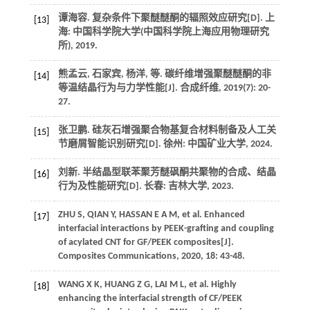
谭海容. 复杂条件下聚醚醚酮的辐照效应研究[D]. 上
[13]
海: 中国科学院大学(中国科学院上海应用物理研究
所),
2019
.
熊孟云, 石家宾, 杨洋,
等
. 碳纤维增强聚醚醚酮的非
[14]
等温结晶行为与力学性能[J].
合成纤维
,
2019
(7): 20-
27.
张卫鹏. 硅灰石增强聚合物基复合材料制备及人工关
[15]
节磨屑智能识别研究[D]. 徐州: 中国矿业大学,
2024
.
刘新. 半结晶型联苯聚芳醚砜酮共聚物的合成、结晶
[16]
行为及性能研究[D]. 长春: 吉林大学,
2023
.
ZHU
S
,
QIAN
Y
,
HASSAN
E A M
,
et al
. Enhanced
[17]
interfacial interactions by PEEK-grafting and coupling
of acylated CNT for GF/PEEK composites[J].
Composites Communications
,
2020
,
18
: 43-48.
WANG
X K
,
HUANG
Z G
,
LAI
M L
,
et al
. Highly
[18]
enhancing the interfacial strength of CF/PEEK