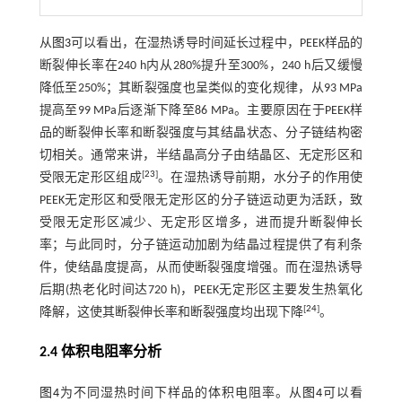
从
图3
可以看出，在湿热诱导时间延长过程中，PEEK样品的
断裂伸长率在240 h内从280%提升至300%，240 h后又缓慢
降低至250%；其断裂强度也呈类似的变化规律，从93 MPa
提高至99 MPa后逐渐下降至86 MPa。主要原因在于PEEK样
品的断裂伸长率和断裂强度与其结晶状态、分子链结构密
切相关。通常来讲，半结晶高分子由结晶区、无定形区和
[
23
]
受限无定形区组成
。在湿热诱导前期，水分子的作用使
PEEK无定形区和受限无定形区的分子链运动更为活跃，致
受限无定形区减少、无定形区增多，进而提升断裂伸长
率；与此同时，分子链运动加剧为结晶过程提供了有利条
件，使结晶度提高，从而使断裂强度增强。而在湿热诱导
后期(热老化时间达720 h)，PEEK无定形区主要发生热氧化
[
24
]
降解，这使其断裂伸长率和断裂强度均出现下降
。
2.4 体积电阻率分析
图4
为不同湿热时间下样品的体积电阻率。从
图4
可以看