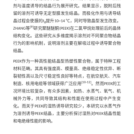
剂与温度诱导的结晶行为展开研究。结果显示，脱附后残
留的溶剂可诱导无定型膜发生结晶。而极化作用与诱导结
晶过程会使膜的
t
提升10~14 ℃，同时导致晶型发生改变。
g
[
9
]
ZHANG等
研究聚醚醚酮(PEEK)在二氯甲烷处理前后的晶体
结构变化。这些研究从多维度揭示溶剂对不同聚合物结晶
行为的影响机制，说明溶剂主要在解吸过程中诱导聚合物
结晶。
PEEK作为一种高性能结晶型热塑性聚合物，属于特种工程
材料范畴。其具有强度高、模量高、绝缘稳定性优异、断
裂韧性高以及尺寸稳定性良好等特点，在航空航天、汽车
[
10
-
12
]
制造、核用电缆等领域获得广泛应用
。然而PEEK的工
况环境比较复杂，有众多因素，如热、水蒸气、氧气、机
械外力等，共同导致其结构和性能在使用过程中产生变
化。而关于PEEK的湿热诱导研究较少，本研究以水蒸气作
为溶剂诱导PEEK结晶，主要分析探讨湿热对PEEK结晶性能
和电绝缘性能的影响。