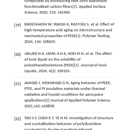
composites by introducing PAIK onto diazonium
functionalized carbon fibers[J].
Applied Surface
Science
,
2020
,
510
: 145400.
BADEGHAISH
W
,
WAGIH
A
,
RASTOGI
S
,
et al
. Effect of
[19]
high-temperature acid aging on microstructure and
mechanical properties of PEEK[J].
Polymer Testing
,
2024
,
134
: 108429.
JAILANI
N A
,
JAMIL
A H A
,
NOH
M H
,
et al
. The effect
[20]
of ionic liquid on the solubility of
polyetheretherketone (PEEK)[J].
Journal of Ionic
Liquids
,
2024
,
4
(2): 100103.
AHMAD
J
,
MOHAMAD
G N
. Aging behavior of PEEK,
[21]
PTFE, and PI insulation materials under thermal
oxidative and humid conditions for aerospace
applications[J]
Journal of Applied Polymer Science
,
2025
,
142
: e56858.
YAO
S F
,
CHEN
X T
,
YE
H M
. Investigation of structure
[22]
and crystallization behavior of poly(butylene
succinate) by fourier transform infrared