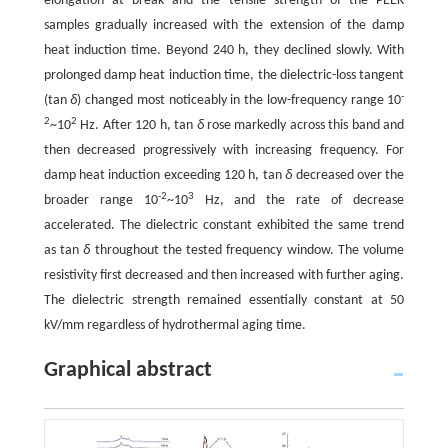
elongation at break and the tensile strength of the PEEK
samples gradually increased with the extension of the damp
heat induction time. Beyond 240 h, they declined slowly. With
prolonged damp heat induction time, the dielectric-loss tangent
-
(tan
δ
) changed most noticeably in the low-frequency range 10
2
2
~10
Hz. After 120 h, tan
δ
rose markedly across this band and
then decreased progressively with increasing frequency. For
damp heat induction exceeding 120 h, tan
δ
decreased over the
-2
3
broader range 10
~10
Hz, and the rate of decrease
accelerated. The dielectric constant exhibited the same trend
as tan
δ
throughout the tested frequency window. The volume
resistivity first decreased and then increased with further aging.
The dielectric strength remained essentially constant at 50
kV/mm regardless of hydrothermal aging time.
Graphical abstract