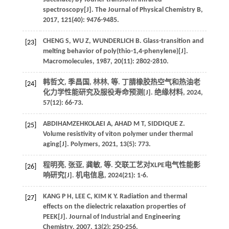
spectroscopy[J].
The Journal of Physical Chemistry B
,
2017
,
121
(40): 9476-9485.
CHENG
S
,
WU
Z
,
WUNDERLICH
B
. Glass-transition and
[23]
melting behavior of poly(thio-1,4-phenylene)[J].
Macromolecules
,
1987
,
20
(11): 2802-2810.
韩哲文, 季昌国, 林林,
等
. 丁腈橡胶热空气和热油老
[24]
化力学性能研究及服役寿命预测[J].
绝缘材料
,
2024
,
57
(12): 66-73.
ABDIHAMZEHKOLAEI
A
,
AHAD
M T
,
SIDDIQUE
Z
.
[25]
Volume resistivity of viton polymer under thermal
aging[J].
Polymers
,
2021
,
13
(5): 773.
程明亮, 张亚, 龚敏,
等
. 交联工艺对XLPE电气性能影
[26]
响研究[J].
机电信息
,
2024
(21): 1-6.
KANG
P H
,
LEE
C
,
KIM
K Y
. Radiation and thermal
[27]
effects on the dielectric relaxation properties of
PEEK[J].
Journal of Industrial and Engineering
Chemistry
,
2007
,
13
(2): 250-256.