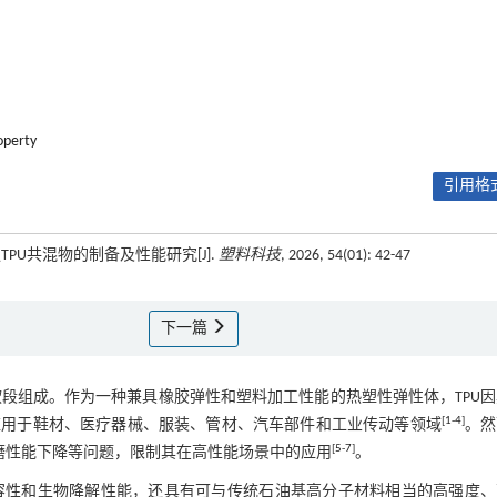
operty
引用格式
强TPU共混物的制备及性能研究[J].
塑料科技
, 2026, 54(01): 42-47
下一篇
软段组成。作为一种兼具橡胶弹性和塑料加工性能的热塑性弹性体，TPU
[
1
-
4
]
应用于鞋材、医疗器械、服装、管材、汽车部件和工业传动等领域
。然
[
5
-
7
]
磨性能下降等问题，限制其在高性能场景中的应用
。
相容性和生物降解性能，还具有可与传统石油基高分子材料相当的高强度