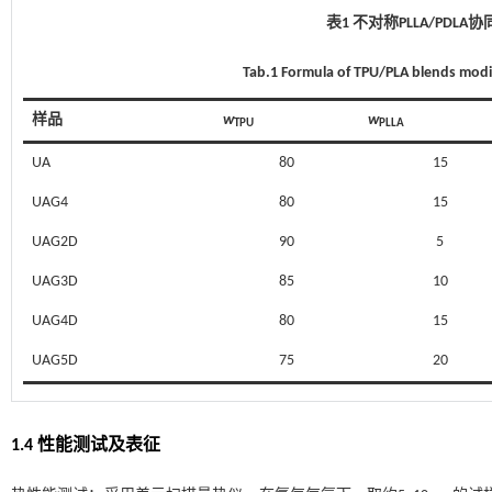
表1 不对称PLLA/PDLA协
Tab.1 Formula of TPU/PLA blends modi
样品
w
w
TPU
PLLA
UA
80
15
UAG4
80
15
UAG2D
90
5
UAG3D
85
10
UAG4D
80
15
UAG5D
75
20
1.4 性能测试及表征