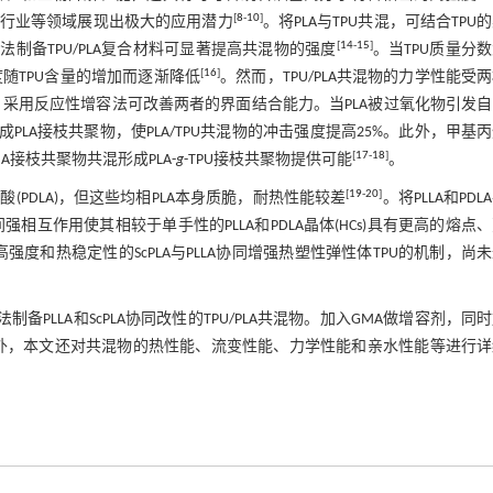
[
8
-
10
]
行业等领域展现出极大的应用潜力
。将PLA与TPU共混，可结合TPU
[
14
-
15
]
制备TPU/PLA复合材料可显著提高共混物的强度
。当TPU质量分
[
16
]
度随TPU含量的增加而逐渐降低
。然而，TPU/PLA共混物的力学性能受
。采用反应性增容法可改善两者的界面结合能力。当PLA被过氧化物引发
形成PLA接枝共聚物，使PLA/TPU共混物的冲击强度提高25%。此外，甲基
[
17
-
18
]
MA接枝共聚物共混形成PLA-
g
-TPU接枝共聚物提供可能
。
[
19
-
20
]
酸(PDLA)，但这些均相PLA本身质脆，耐热性能较差
。将PLLA和PDL
相互作用使其相较于单手性的PLLA和PDLA晶体(HCs)具有更高的熔点
强度和热稳定性的ScPLA与PLLA协同增强热塑性弹性体TPU的机制，尚
制备PLLA和ScPLA协同改性的TPU/PLA共混物。加入GMA做增容剂，同
性。此外，本文还对共混物的热性能、流变性能、力学性能和亲水性能等进行