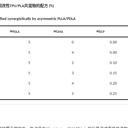
同改性TPU/PLA共混物的配方 (%)
fied synergistically by asymmetric PLLA/PDLA
w
w
w
PDLA
GMA
DCP
5
0
0.00
5
4
0.00
5
2
0.10
5
3
0.15
5
4
0.20
5
5
0.25