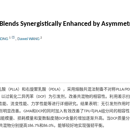
Blends Synergistically Enhanced by Asymmet
1
2
 KONG
,
Dawei WANG
PLLA）和右旋聚乳酸（PDLA），采用熔融共混法制备不对称PLLA/PD
剂，以过氧化二异丙苯（DCP）为引发剂，改善共混物的相容性。利用差示
的热性能、流变性能、力学性能等进行详细研究。结果表明：无引发剂作用
到明显改善。GMA和DCP的同时加入有效改善了TPU与PLA组分间的相容
模量、损耗模量和复数黏度随DCP含量的增加逐渐升高。当DCP质量
A共混物分别提高186.7%和86.0%，能够较好地实现强韧平衡。