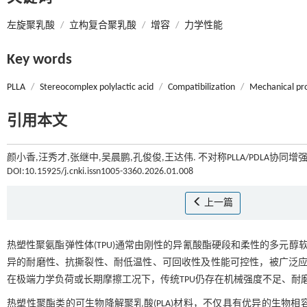
左旋聚乳酸
/
立构复合聚乳酸
/
增容
/
力学性能
Key words
PLLA
/
Stereocomplex polylactic acid
/
Compatibilization
/
Mechanical pr
引用本文
颜小香,汪秀才,张继中,吴晨鹏,孔俊俊,王达伟. 不对称PLLA/PDLA协同增
DOI:10.15925/j.cnki.issn1005-3360.2026.01.008
上一篇
热塑性聚氨酯弹性体(TPU)通常由刚性的异氰酸酯硬段和柔性的多元醇
异的耐磨性、抗撕裂性、耐低温性、可回收性及性能可控性，被广泛
在极端力学负荷或长期摩擦工况下，传统TPU仍存在机械强度不足、耐
热塑性聚酯类的可生物降解聚乳酸(PLA)材料，不仅具有优异的生物