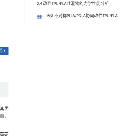
共混物的流变曲线
2.4 改性TPU/PLA共混物的力学性能分析
表3 不对称PLLA/PDLA协同改性TPU/PLA
共混物的拉伸性能及冲击强度数据
图4 不对称PLLA/PDLA协同改性TPU/PLA
基于均相催化剂的两段式水热液化实现丙烯腈-
[1]
共混物的拉伸应力-应变曲线
丁二烯-苯乙烯共聚物的分步脱氮与液化
2.5 改性TPU/PLA共混物的形貌分析
Engineering
. 2026, Vol.58(3): 1-303
 ▾
https://doi.org/10.1016/j.eng.2025.12.037
图5 不对称PLLA/PDLA协同改性TPU/PLA
共混物的SEM照片(2 000×)
3 结论
利用纳米结构增强水产养殖安全性——危害物
[2]
检测与去除
参考文献
Engineering
. 2026, Vol.58(3): 1-303
https://doi.org/10.1016/j.eng.2025.07.044
基金资助
基于检流计的无对准误差全原位成像与激光加
[3]
工系统及其在泛半导体制造中的应用
因其优
Engineering
. 2026, Vol.58(3): 1-303
https://doi.org/10.1016/j.eng.2025.07.041
而，
迈向聚合物循环发展的未来
[4]
、高硬
Engineering
. 2026, Vol.58(3): 1-303