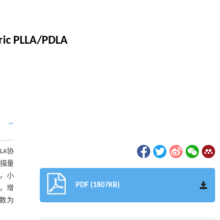
ric PLLA/PDLA
LA协
扫描量
时，小
PDF (1807KB)
性，增
分数为