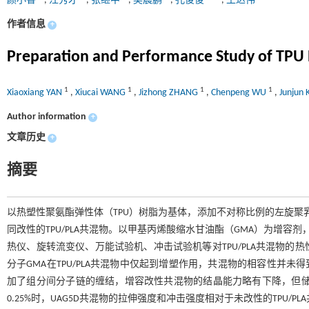
颜小香
,
汪秀才
,
张继中
,
吴晨鹏
,
孔俊俊
,
王达伟
作者信息
+
Preparation and Performance Study of TPU 
1
1
1
1
Xiaoxiang YAN
,
Xiucai WANG
,
Jizhong ZHANG
,
Chenpeng WU
,
Junjun
Author information
+
文章历史
+
摘要
以热塑性聚氨酯弹性体（TPU）树脂为基体，添加不对称比例的左旋聚乳酸（
同改性的TPU/PLA共混物。以甲基丙烯酸缩水甘油酯（GMA）为增容
热仪、旋转流变仪、万能试验机、冲击试验机等对TPU/PLA共混物
分子GMA在TPU/PLA共混物中仅起到增塑作用，共混物的相容性并未得
加了组分间分子链的缠结，增容改性共混物的结晶能力略有下降，但储能
0.25%时，UAG5D共混物的拉伸强度和冲击强度相对于未改性的TPU/PL