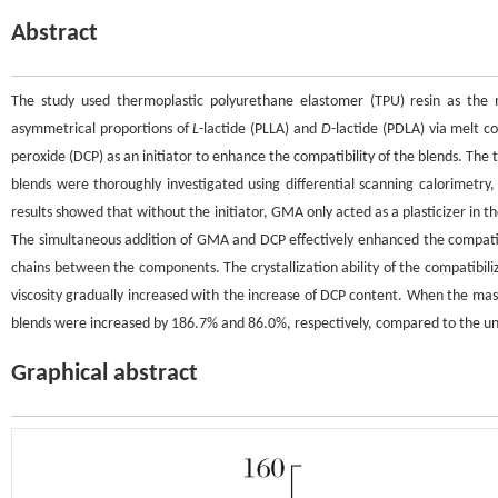
Abstract
The study used thermoplastic polyurethane elastomer (TPU) resin as th
asymmetrical proportions of
L
-lactide (PLLA) and
D
-lactide (PDLA) via melt 
peroxide (DCP) as an initiator to enhance the compatibility of the blends. The
blends were thoroughly investigated using differential scanning calorimetry
results showed that without the initiator, GMA only acted as a plasticizer in t
The simultaneous addition of GMA and DCP effectively enhanced the compat
chains between the components. The crystallization ability of the compatibil
viscosity gradually increased with the increase of DCP content. When the ma
blends were increased by 186.7% and 86.0%, respectively, compared to the un
Graphical abstract