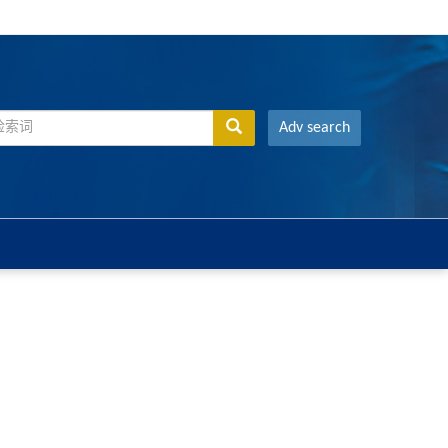
Adv search