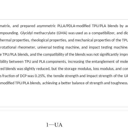
e matrix, and prepared asymmetric PLLA/PDLA-modified TPU/PLA blends by a
compounding. Glycidyl methacrylate (GMA) was used as a compatibilizer, and di
 thermal properties, rheological properties, and mechanical properties of the TP
, rotational rheometer, universal testing machine, and impact testing machine
he TPU/PLA blends, and the compatibility of the blends was not significantly impr
ibility between TPU and PLA components, increasing the entanglement of mole
ized blends was slightly reduced, but the storage modulus, loss modulus, and co
ss fraction of DCP was 0.25%, the tensile strength and impact strength of the 
modified TPU/PLA blends, achieving a better balance of strength and toughness