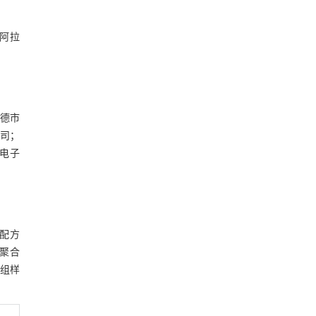
，阿拉
承德市
公司；
描电子
配方
待聚合
每组样