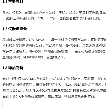
1.1 主要原料
PLLA，4032D，美国NatureWorks公司；PDLA，1010，中国
丁试剂(上海)有限公司；DCP，化学纯，国药集团化学试剂有限公司。
1.2 仪器与设备
精密鼓风干燥箱，BPG-9240A，上海一恒科学仪器有限公司；转矩流变仪
科标检测仪器制造有限公司；气动冲片机，TH-7010B，江苏天惠试验
摆锤冲击试验机，RH-6050，扬州市韧恒机械厂；差示扫描量热仪(DSC
显微镜(SEM)，XL30FSEM FEG，美国FEI公司。
1.3 样品制备
表1
为不对称PLLA/PDLA协同改性TPU/PLA共混物的配方。实验前，将TP
的对应比例称取物料，将称好的物料TPU、PLLA、PDLA充分混合均匀，
物混合120 s后，加入PLLA/PDLA共混物总质量20%的GMA以及占
品置于190 ℃的平板硫化机中，模压成型，得到测试所需的样品。