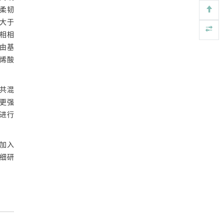
https://doi.org/10.1016/j.eng.2026.01.007
的柔韧
数大于
重构可生物降解塑料——循环经济中高效、可
[5]
两相相
化学回收的资源
自由基
Engineering
. 2026, Vol.58(3): 1-303
丙烯酸
https://doi.org/10.1016/j.eng.2025.12.040
A共混
、更强
未进行
时加入
详细研