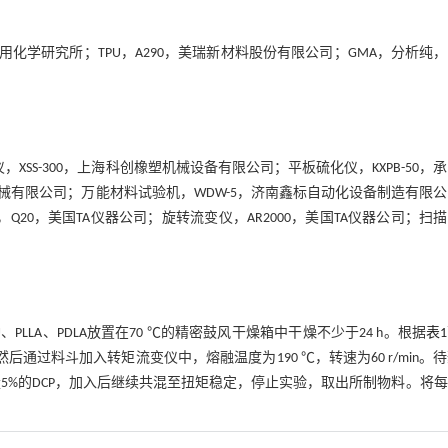
科学院长春应用化学研究所；TPU，A290，美瑞新材料股份有限公司；GMA，分析纯
，XSS-300，上海科创橡塑机械设备有限公司；平板硫化仪，KXPB-50，
机械有限公司；万能材料试验机，WDW-5，济南鑫标自动化设备制造有限
)，Q20，美国TA仪器公司；旋转流变仪，AR2000，美国TA仪器公司；扫
U、PLLA、PDLA放置在70 ℃的精密鼓风干燥箱中干燥不少于24 h。根据
表1
然后通过料斗加入转矩流变仪中，熔融温度为190 ℃，转速为60 r/min。
GMA质量5%的DCP，加入后继续共混至扭矩稳定，停止实验，取出所制物料。将