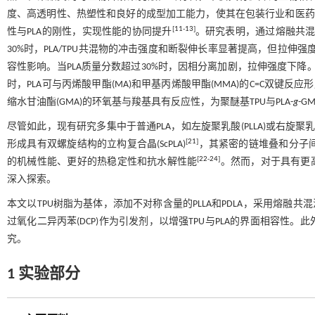
度、高透明性、热塑性和良好的成型加工能力，使其在包装行业和医药
[
11
-
13
]
性与PLA的刚性，实现性能的协同提升
。研究表明，通过熔融共混法
30%时，PLA/TPU共混物的冲击强度和断裂伸长率显著提高，但拉伸强
容性影响。当PLA质量分数超过30%时，因相分离加剧，拉伸强度下降
时，PLA可与丙烯酸甲酯(MA)和甲基丙烯酸甲酯(MMA)的C=C双键反应
缩水甘油酯(GMA)的环氧基与羧基具有反应性，为聚醚基TPU与PLA-
g
-G
尽管如此，现有研究多集中于普通PLA，如左旋聚乳酸(PLLA)或右旋聚乳
[
21
]
形成具有双螺旋结构的立构复合晶(ScPLA)
，其紧密的链堆叠和分子间强
[
22
-
24
]
的机械性能、更好的热稳定性和抗水解性能
。然而，对于具有更高
深入探索。
本文以TPU树脂为基体，添加不对称含量的PLLA和PDLA，采用熔融共混法
过氧化二异丙苯(DCP)作为引发剂，以增强TPU与PLA的界面相容
究。
1 实验部分