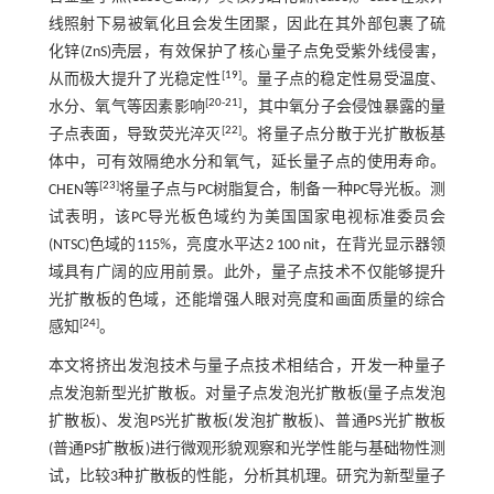
线照射下易被氧化且会发生团聚，因此在其外部包裹了硫
化锌(ZnS)壳层，有效保护了核心量子点免受紫外线侵害，
[
19
]
从而极大提升了光稳定性
。量子点的稳定性易受温度、
[
20
-
21
]
水分、氧气等因素影响
，其中氧分子会侵蚀暴露的量
[
22
]
子点表面，导致荧光淬灭
。将量子点分散于光扩散板基
体中，可有效隔绝水分和氧气，延长量子点的使用寿命。
[
23
]
CHEN等
将量子点与PC树脂复合，制备一种PC导光板。测
试表明，该PC导光板色域约为美国国家电视标准委员会
(NTSC)色域的115%，亮度水平达2 100 nit，在背光显示器领
域具有广阔的应用前景。此外，量子点技术不仅能够提升
光扩散板的色域，还能增强人眼对亮度和画面质量的综合
[
24
]
感知
。
本文将挤出发泡技术与量子点技术相结合，开发一种量子
点发泡新型光扩散板。对量子点发泡光扩散板(量子点发泡
扩散板)、发泡PS光扩散板(发泡扩散板)、普通PS光扩散板
(普通PS扩散板)进行微观形貌观察和光学性能与基础物性测
试，比较3种扩散板的性能，分析其机理。研究为新型量子