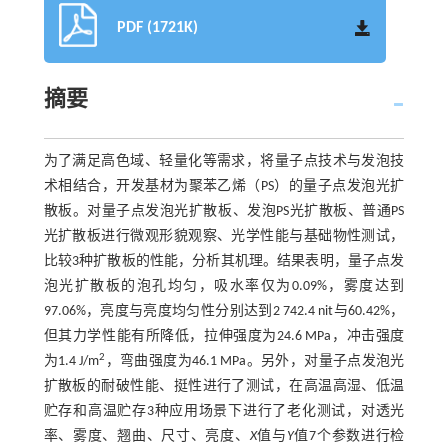
PDF (1721K)
摘要
为了满足高色域、轻量化等需求，将量子点技术与发泡技
术相结合，开发基材为聚苯乙烯（PS）的量子点发泡光扩
散板。对量子点发泡光扩散板、发泡PS光扩散板、普通PS
光扩散板进行微观形貌观察、光学性能与基础物性测试，
比较3种扩散板的性能，分析其机理。结果表明，量子点发
泡光扩散板的泡孔均匀，吸水率仅为0.09%，雾度达到
97.06%，亮度与亮度均匀性分别达到2 742.4 nit与60.42%，
但其力学性能有所降低，拉伸强度为24.6 MPa，冲击强度
2
为1.4 J/m
，弯曲强度为46.1 MPa。另外，对量子点发泡光
扩散板的耐破性能、挺性进行了测试，在高温高湿、低温
贮存和高温贮存3种应用场景下进行了老化测试，对透光
率、雾度、翘曲、尺寸、亮度、
X
值与
Y
值7个参数进行检