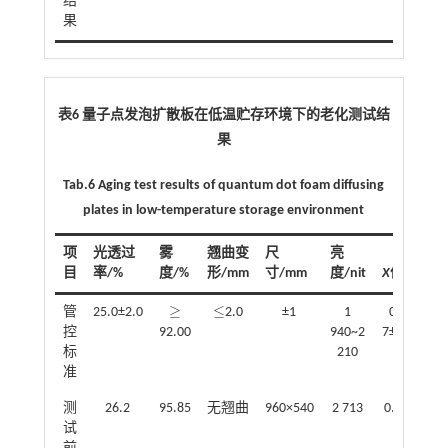
结
果
表6 量子点发泡扩散板在低温贮存环境下的老化测试结
果
Tab.6 Aging test results of quantum dot foam diffusing
plates in low-temperature storage environment
项
光透过
雾
翘曲变
尺
亮
目
率/%
度/%
形/mm
寸
/mm
度
/nit
X
值
≥
≤
管
25.0±2.0
2.0
±1
1
0.291
≥
≤
控
92.00
940~2
7±0.005
标
210
0
准
测
26.2
95.85
无翘曲
960×540
2 713
0.288 2
试