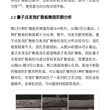
布在扩散板芯层中，反射和折射次数增加，提升了亮度均
[
24
]
匀性
，使亮度与均匀性达到平衡。
2.2 量子点发泡扩散板微观形貌分析
图2
为3种扩散板的断面形貌SEM照片。从
图2
可以看出，3
种扩散板的断面都十分光滑、整齐，均发生脆性断裂。量
子点发泡扩散板与发泡扩散板的泡孔分布比较均匀，泡孔
密度相差不大，泡孔形貌相似。从
图2
a和
图2
b可以看出，
量子点发泡扩散板泡孔密度略高于发泡扩散板，因此量子
点发泡扩散板的光透过率较发泡扩散板低，而雾度较大。
从
图2
d~
图2
f可以看出，断口表面有细小孔洞，是由于断裂
时微球形扩散剂所形成，可以看出扩散剂在3种扩散板中分
散均匀，尽管扩散剂经历了一系列的工艺过程，但仍没有
被破坏，呈单粒状态，与PS基体的相容性良好。