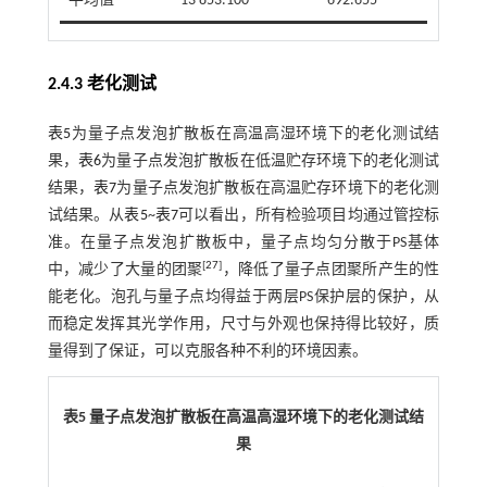
平均值
13 853.100
692.655
2.4.3 老化测试
表5
为量子点发泡扩散板在高温高湿环境下的老化测试结
果，
表6
为量子点发泡扩散板在低温贮存环境下的老化测试
结果，
表7
为量子点发泡扩散板在高温贮存环境下的老化测
试结果。从
表5
~
表7
可以看出，所有检验项目均通过管控标
准。在量子点发泡扩散板中，量子点均匀分散于PS基体
[
27
]
中，减少了大量的团聚
，降低了量子点团聚所产生的性
能老化。泡孔与量子点均得益于两层PS保护层的保护，从
而稳定发挥其光学作用，尺寸与外观也保持得比较好，质
量得到了保证，可以克服各种不利的环境因素。
表5 量子点发泡扩散板在高温高湿环境下的老化测试结
果