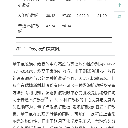
扩散板
发泡扩散板
30.12
97.00
2 622.6
59.20
普通PS扩散
42.74
96.14
—
—
板
注：
“—”表示无相关数据。
量子点发泡扩散板的中心亮度与亮度均匀性分别为2 742.4
nit与60.42%，均高于发泡扩散板，由于测试普通PS扩散板
的设备通道与另外两种扩散板不同，因此无比较意义。但
从广东瑞捷新材料股份有限公司《一种发泡扩散板及制备
方法》专利可知，发泡扩散板的中心亮度及亮度均匀性均
[
25
]
高于普通PS扩散板
，因此3种扩散板的中心亮度与亮度均
匀性顺序为：量子点发泡扩散板>发泡扩散板>普通PS扩散
板。量子点在实现光转换的同时，可能在一定程度上会影
响光的均匀性，但由于联用了化学发泡工艺，气泡均匀分