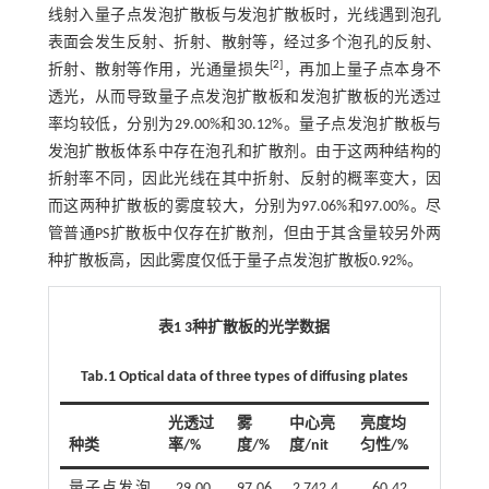
线射入量子点发泡扩散板与发泡扩散板时，光线遇到泡孔
表面会发生反射、折射、散射等，经过多个泡孔的反射、
[
2
]
折射、散射等作用，光通量损失
，再加上量子点本身不
透光，从而导致量子点发泡扩散板和发泡扩散板的光透过
率均较低，分别为29.00%和30.12%。量子点发泡扩散板与
发泡扩散板体系中存在泡孔和扩散剂。由于这两种结构的
折射率不同，因此光线在其中折射、反射的概率变大，因
而这两种扩散板的雾度较大，分别为97.06%和97.00%。尽
管普通PS扩散板中仅存在扩散剂，但由于其含量较另外两
种扩散板高，因此雾度仅低于量子点发泡扩散板0.92%。
表1 3种扩散板的光学数据
Tab.1 Optical data of three types of diffusing plates
光透过
雾
中心亮
亮度均
种类
率/%
度/%
度/nit
匀性/%
量子点发泡
29.00
97.06
2 742.4
60.42