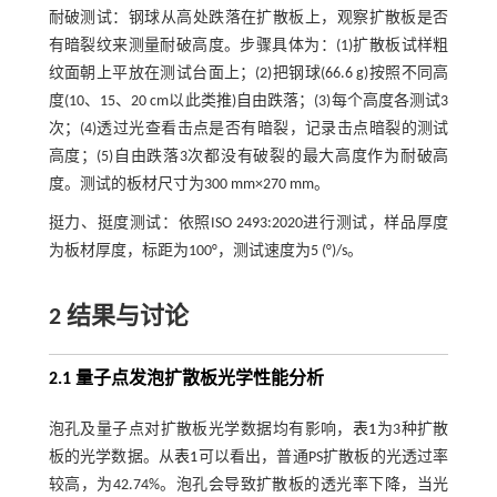
耐破测试：钢球从高处跌落在扩散板上，观察扩散板是否
有暗裂纹来测量耐破高度。步骤具体为：(1)扩散板试样粗
纹面朝上平放在测试台面上；(2)把钢球(66.6 g)按照不同高
度(10、15、20 cm以此类推)自由跌落；(3)每个高度各测试3
次；(4)透过光查看击点是否有暗裂，记录击点暗裂的测试
高度；(5)自由跌落3次都没有破裂的最大高度作为耐破高
度。测试的板材尺寸为300 mm×270 mm。
挺力、挺度测试：依照ISO 2493:2020进行测试，样品厚度
为板材厚度，标距为100°，测试速度为5 (°)/s。
2 结果与讨论
2.1 量子点发泡扩散板光学性能分析
泡孔及量子点对扩散板光学数据均有影响，
表1
为3种扩散
板的光学数据。从
表1
可以看出，普通PS扩散板的光透过率
较高，为42.74%。泡孔会导致扩散板的透光率下降，当光