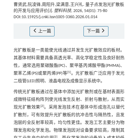
曹贤武,阮凌锋,周阳升,梁满意,王兴礼. 量子点发泡光扩散板
的开发与应用评价[J].
塑料科技
, 2026, 54(01): 75-80
DOI:10.15925/j.cnki.issn1005-3360.2026.01.014
上一篇
下一篇
光扩散板是一类能使光线通过并发生光扩散效应的板材。
其基体材料需要具备高透光率、高化学稳定性及良好耐热
性，通常选用聚碳酸酯(PC)、聚甲基丙烯酸甲酯(PMMA)、
[
1
]
聚苯乙烯(PS)或聚丙烯(PP)等
。光扩散板广泛应用于发光
二极管(LED)照明、液晶电视及成像显示系统中。
传统光扩散板通过在基体中添加光扩散剂或在基材表面形
成微特征结构阵列使光线发生反射、折射与散射，从而实
[
2
]
现光扩散效果
。采用发泡技术在基体中形成泡孔以替代
扩散剂，可有效提升光扩散板的抗冲击性与隔热性，且发
泡层的全反射率较高，均匀性更佳。发泡工艺主要分为物
理发泡和化学发泡。物理发泡因对设备要求较高，限制其
[
3
]