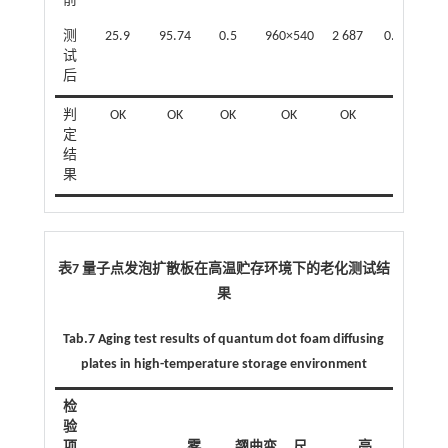
前
测
25.9
95.74
0.5
960×540
2 687
0.286 6
试
后
判
OK
OK
OK
OK
OK
OK
定
结
果
表7 量子点发泡扩散板在高温贮存环境下的老化测试结
果
Tab.7 Aging test results of quantum dot foam diffusing
plates in high-temperature storage environment
检
验
项
雾
翘曲
变
尺
亮