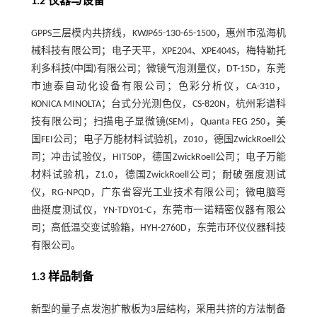
1.2 仪器与设备
GPPS三层模内共挤线，KWJP65-130-65-1500，惠州市泓海机
械科技有限公司；电子天平，XPE204、XPE404S，梅特勒托
利多科技(中国)有限公司；微镜气泡测量仪，DT-15D，东莞
市迪泰自动化设备有限公司；色彩分析仪，CA-310，
KONICA MINOLTA；台式分光测色仪，CS-820N，杭州彩谱科
技有限公司；扫描电子显微镜(SEM)，Quanta FEG 250，美
国FEI公司；电子万能材料试验机，Z010，德国ZwickRoell公
司；冲击试验仪，HIT50P，德国ZwickRoell公司；电子万能
材料试验机，Z1.0，德国ZwickRoell公司；耐破强度测试
仪，RG-NPQD，广东省容光工业技术有限公司；微电脑弯
曲挺度测试仪，YN-TDY01-C，东莞市一诺精密仪器有限公
司；高低温交变试验箱，HYH-2760D，东莞市环仪仪器科技
有限公司。
1.3 样品制备
新型的量子点发泡扩散板为3层结构，采用共挤的方法制备