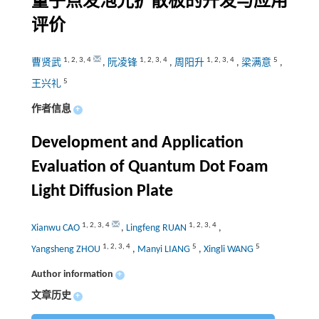
量子点发泡光扩散板的开发与应用
评价
1
,
2
,
3
,
4
1
,
2
,
3
,
4
1
,
2
,
3
,
4
5
曹贤武
,
阮凌锋
,
周阳升
,
梁满意
,
5
王兴礼
作者信息
+
Development and Application
Evaluation of Quantum Dot Foam
Light Diffusion Plate
1
,
2
,
3
,
4
1
,
2
,
3
,
4
Xianwu CAO
,
Lingfeng RUAN
,
1
,
2
,
3
,
4
5
5
Yangsheng ZHOU
,
Manyi LIANG
,
Xingli WANG
Author information
+
文章历史
+