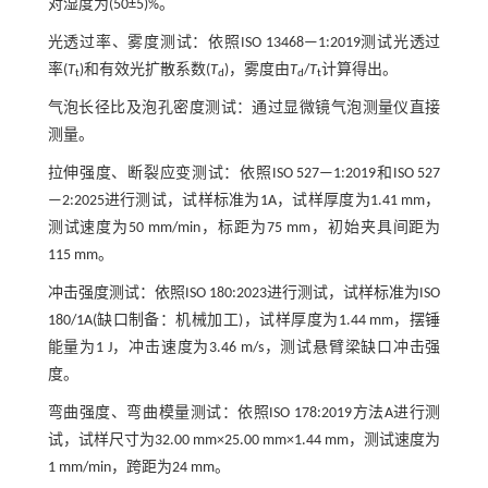
对湿度为(50±5)%。
光透过率、雾度测试：依照ISO 13468—1:2019测试光透过
率(
T
)和有效光扩散系数(
T
)，雾度由
T
/
T
计算得出。
t
d
d
t
气泡长径比及泡孔密度测试：通过显微镜气泡测量仪直接
测量。
拉伸强度、断裂应变测试：依照ISO 527—1:2019和ISO 527
—2:2025进行测试，试样标准为1A，试样厚度为1.41 mm，
测试速度为50 mm/min，标距为75 mm，初始夹具间距为
115 mm。
冲击强度测试：依照ISO 180:2023进行测试，试样标准为ISO
180/1A(缺口制备：机械加工)，试样厚度为1.44 mm，摆锤
能量为1 J，冲击速度为3.46 m/s，测试悬臂梁缺口冲击强
度。
弯曲强度、弯曲模量测试：依照ISO 178:2019方法A进行测
试，试样尺寸为32.00 mm×25.00 mm×1.44 mm，测试速度为
1 mm/min，跨距为24 mm。