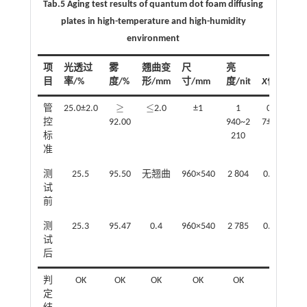
Tab.5 Aging test results of quantum dot foam diffusing
plates in high-temperature and high-humidity
environment
项
光透过
雾
翘曲变
尺
亮
目
率/%
度/%
形/mm
寸/mm
度/nit
X
值
≥
≤
管
25.0±2.0
2.0
±1
1
0.291
≥
≤
控
92.00
940~2
7±0.005
标
210
0
准
测
25.5
95.50
无翘曲
960×540
2 804
0.287 9
试
前
测
25.3
95.47
0.4
960×540
2 785
0.288 6
试
后
判
OK
OK
OK
OK
OK
OK
定