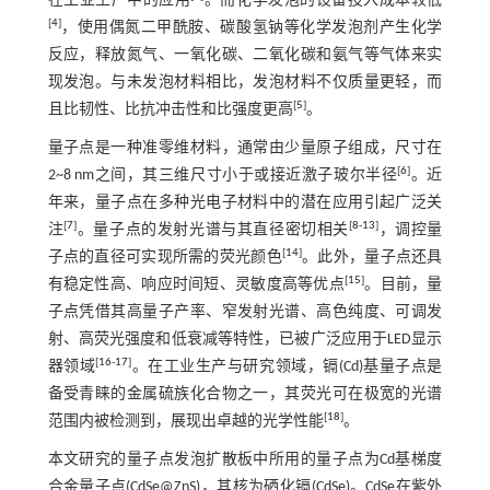
在工业生产中的应用
。而化学发泡的设备投入成本较低
[
4
]
，使用偶氮二甲酰胺、碳酸氢钠等化学发泡剂产生化学
反应，释放氮气、一氧化碳、二氧化碳和氨气等气体来实
现发泡。与未发泡材料相比，发泡材料不仅质量更轻，而
[
5
]
且比韧性、比抗冲击性和比强度更高
。
量子点是一种准零维材料，通常由少量原子组成，尺寸在
[
6
]
2~8 nm之间，其三维尺寸小于或接近激子玻尔半径
。近
年来，量子点在多种光电子材料中的潜在应用引起广泛关
[
7
]
[
8
-
13
]
注
。量子点的发射光谱与其直径密切相关
，调控量
[
14
]
子点的直径可实现所需的荧光颜色
。此外，量子点还具
[
15
]
有稳定性高、响应时间短、灵敏度高等优点
。目前，量
子点凭借其高量子产率、窄发射光谱、高色纯度、可调发
射、高荧光强度和低衰减等特性，已被广泛应用于LED显示
[
16
-
17
]
器领域
。在工业生产与研究领域，镉(Cd)基量子点是
备受青睐的金属硫族化合物之一，其荧光可在极宽的光谱
[
18
]
范围内被检测到，展现出卓越的光学性能
。
本文研究的量子点发泡扩散板中所用的量子点为Cd基梯度
合金量子点(CdSe@ZnS)，其核为硒化镉(CdSe)。CdSe在紫外