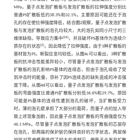
MPa，量子点发泡扩散板与发泡扩散板的拉伸强度分别比
普通PS扩散板低约38.3%和32.1%。主要原因可能还在于泡
孔的存在使拉伸强度降低，结合
图2
观察，量子点发泡扩散
板与发泡扩散板的泡孔均较大，大的泡孔如同小尺寸的三
[
26
]
维体缺陷，导致应力集中
，并且破坏PS基体作为连续介
[
2
]
质存在的状态
，因此降低了拉伸强度。由于3种扩散板的
基材皆为PS，断裂应变均较低。从
图4c
可以看出，3种扩散
板的抗冲击性能差异较小，尽管量子点发泡扩散板与发泡
扩散板的泡孔影响PS基体的连续态，但由于泡孔吸收了受
到冲击时的能量，弥补了因PS连续态的缺失造成的冲击强
度下降。从
图4d
可以看出，量子点发泡扩散板与发泡扩散
板的弯曲强度比普通PS扩散板分别低36.6%和29.7%。原因
可能是PS基体的连续性遭到泡孔的破坏，当扩散板受力
时，薄的泡孔壁承担了大部分的载荷，而量子点的加入导
致上述现象加剧，因此量子点发泡扩散板的弯曲强度仅为
46.1 MPa。尽管量子点发泡扩散板与发泡扩散板的芯层存
在泡孔，但两端的保护层仍保持良好的力学状态，两层保
[
2
]