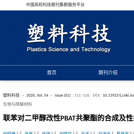
中国高校科技期刊集群服务平台
首页
期刊介绍
塑料科技
››
2026, Vol. 54
››
Issue (01)
: 111 -116.
DOI:
10.15925/j.cnki.i
生物与降解材料
联苯对二甲醇改性PBAT共聚酯的合成及
1
,
2
1
,
2
1
,
2
1
,
2
1
,
2
3
1
,