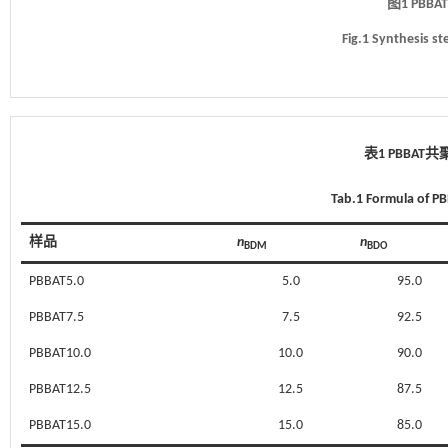
图1 PB
Fig.1 Synthesis s
表1 PBBAT
Tab.1 Formula of P
样品
n
n
BDM
BDO
PBBAT5.0
5.0
95.0
PBBAT7.5
7.5
92.5
PBBAT10.0
10.0
90.0
PBBAT12.5
12.5
87.5
PBBAT15.0
15.0
85.0