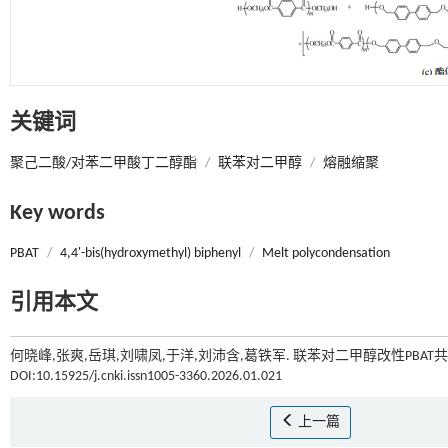
关键词
聚己二酸/对苯二甲酸丁二醇酯
/
联苯对二甲醇
/
熔融缩聚
Key words
PBAT
/
4,4'-bis(hydroxymethyl) biphenyl
/
Melt polycondensation
引用本文
何晓峰,张爽,岳琪,刘啸凤,于洋,刘沛含,葛铁军. 联苯对二甲醇改性PBAT
DOI:10.15925/j.cnki.issn1005-3360.2026.01.021
上一篇