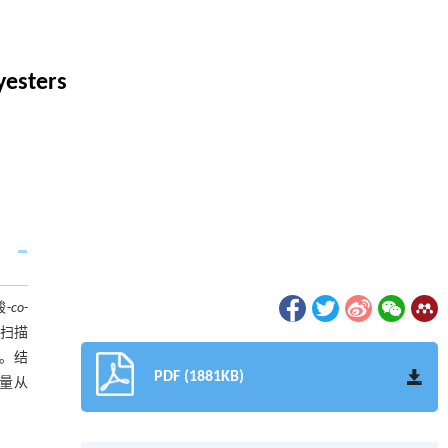
yesters
-
co
-
示扫描
能。结
PDF (1881KB)
模量从