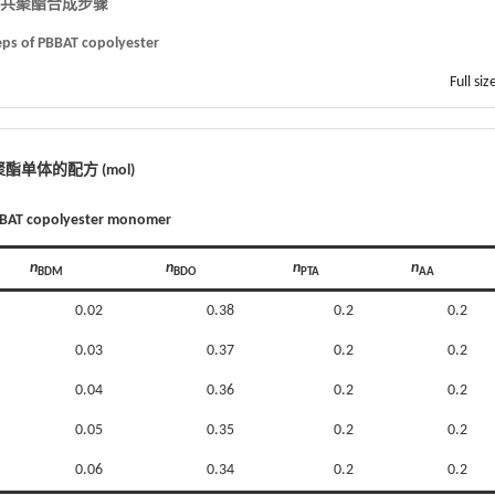
BAT共聚酯合成步骤
teps of PBBAT copolyester
Full siz
共聚酯单体的配方 (mol)
BBAT copolyester monomer
n
n
n
n
BDM
BDO
PTA
AA
0.02
0.38
0.2
0.2
0.03
0.37
0.2
0.2
0.04
0.36
0.2
0.2
0.05
0.35
0.2
0.2
0.06
0.34
0.2
0.2