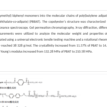
xymethyl) biphenyl monomers into the molecular chains of poly(butylene adipat
phthalate-
co
-adipate) (PBBAT). The copolyester's structure was characterized 
sonance spectroscopy. Gel permeation chromatography, X-ray diffraction, differe
asurements were utilized to analyze the molecular weight and properties o
ted using a universal electronic tensile testing machine and a rotational rheom
 reached 38 328 g/mol. The crystallinity increased from 11.57% of PBAT to 14
e Young's modulus increased from 132.28 MPa of PBAT to 210.58 MPa.