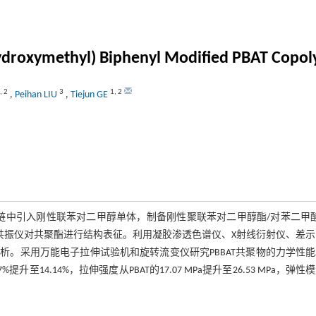
(hydroxymethyl) Biphenyl Modified PBAT Copol
,
2
3
1
,
2
,
Peihan LIU
,
Tiejun GE
子链中引入刚性联苯对二甲醇单体，制备刚性聚联苯对二甲醇酯/对苯二甲酸
磁共振仪对共聚酯进行结构表征。利用凝胶渗透色谱仪、X射线衍射仪、差
。采用万能电子拉伸试验机和旋转流变仪研究PBBAT共聚物的力学性
7%提升至14.14%，拉伸强度从PBAT的17.07 MPa提升至26.53 MPa，弹性