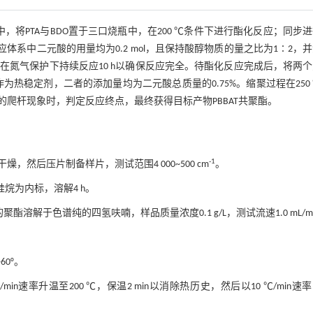
将PTA与BDO置于三口烧瓶中，在200 ℃条件下进行酯化反应；同步
反应体系中二元酸的用量均为0.2 mol，且保持酸醇物质的量之比为1∶2，
程在氮气保护下持续反应10 h以确保反应完全。待酯化反应完成后，将两
为热稳定剂，二者的添加量均为二元酸总质量的0.75%。缩聚过程在250
爬杆现象时，判定反应终点，最终获得目标产物PBBAT共聚酯。
-1
干燥，然后压片制备样片，测试范围4 000~500 cm
。
硅烷为内标，溶解4 h。
解于色谱纯的四氢呋喃，样品质量浓度0.1 g/L，测试流速1.0 mL/m
60°。
/min速率升温至200 ℃，保温2 min以消除热历史，然后以10 ℃/min速