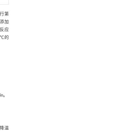
进行第
并添加
个反应
 ℃的
in。
率降温