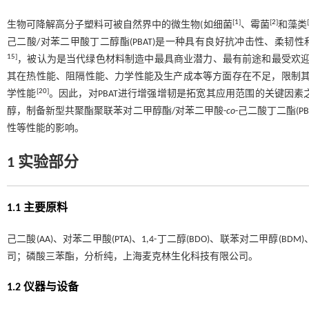
[
1
]
[
2
]
[
生物可降解高分子塑料可被自然界中的微生物(如细菌
、霉菌
和藻类
己二酸/对苯二甲酸丁二醇酯(PBAT)是一种具有良好抗冲击性、柔韧
15
]
，被认为是当代绿色材料制造中最具商业潜力、最有前途和最受欢迎
其在热性能、阻隔性能、力学性能及生产成本等方面存在不足，限制
[
20
]
学性能
。因此，对PBAT进行增强增韧是拓宽其应用范围的关键因素
醇，制备新型共聚酯聚联苯对二甲醇酯/对苯二甲酸-
co
-己二酸丁二酯(
性等性能的影响。
1 实验部分
1.1 主要原料
己二酸(AA)、对苯二甲酸(PTA)、1,4-丁二醇(BDO)、联苯对二甲醇(BDM)、
司；磷酸三苯酯，分析纯，上海麦克林生化科技有限公司。
1.2 仪器与设备