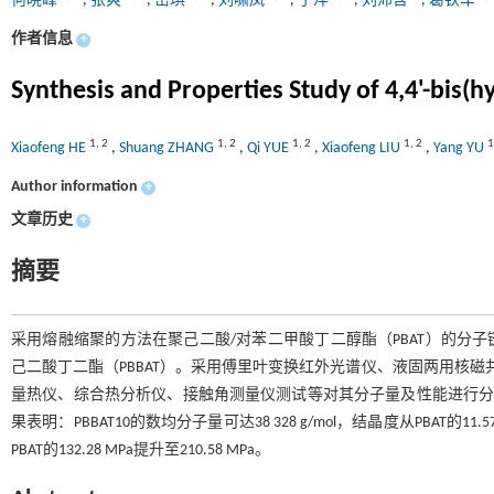
何晓峰
,
张爽
,
岳琪
,
刘啸凤
,
于洋
,
刘沛含
,
葛铁军
作者信息
+
Synthesis and Properties Study of 4,4'-bis
1
,
2
1
,
2
1
,
2
1
,
2
1
Xiaofeng HE
,
Shuang ZHANG
,
Qi YUE
,
Xiaofeng LIU
,
Yang YU
Author information
+
文章历史
+
摘要
采用熔融缩聚的方法在聚己二酸/对苯二甲酸丁二醇酯（PBAT）的分
己二酸丁二酯（PBBAT）。采用傅里叶变换红外光谱仪、液固两用核
量热仪、综合热分析仪、接触角测量仪测试等对其分子量及性能进行分析
果表明：PBBAT10的数均分子量可达38 328 g/mol，结晶度从PBAT的11.5
PBAT的132.28 MPa提升至210.58 MPa。