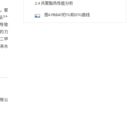
2.4 共聚酯热性能分析
。聚
图4 PBBAT的TG和DTG曲线
[
14
-
品
导致
表3 PBBAT共聚酯的TG数据
动力学引导的聚对苯二甲酸乙二酯可控低聚解
[1]
膜的力
聚及其定制化高性能聚合物升级回收
2.5 共聚酯结晶性能分析
对二甲
Engineering
. 2026, Vol.58(3): 1-303
及亲水
https://doi.org/10.1016/j.eng.2026.02.010
图5 PBAT和PBBAT的XRD谱图
基于结构解析与催化机制的混杂酯酶工程改造
图6 PBAT和PBBAT的DSC曲线
[2]
及其聚氨酯降解性能强化
表4 PBAT和PBBAT的DSC数据
Engineering
. 2026, Vol.58(3): 1-303
https://doi.org/10.1016/j.eng.2026.02.008
2.6 共聚酯力学性能分析
TRPML1通过抑制VDAC1寡聚化调控线粒体稳态
[3]
图7 PBAT和PBBAT的力学性能
并改善心肌肥厚
有限公
Engineering
. 2026, Vol.58(3): 1-303
表5 PBAT和PBBAT的力学性能参数
https://doi.org/10.1016/j.eng.2025.10.033
2.7 共聚酯流变性能分析
Sodium dodecylbenzenesulfonate enhances
[4]
chemically catalytic reductive debromination of