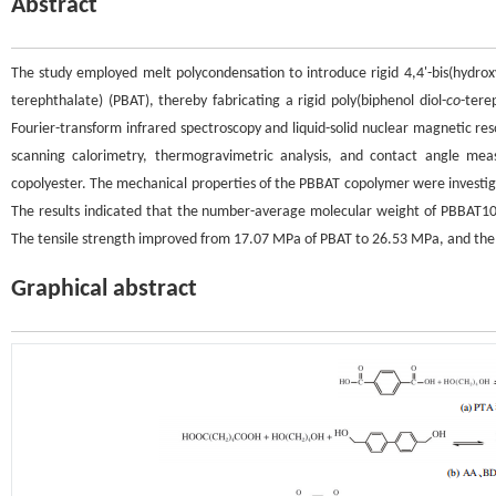
Abstract
The study employed melt polycondensation to introduce rigid 4,4'-bis(hydro
terephthalate) (PBAT), thereby fabricating a rigid poly(biphenol diol-
co
-tere
Fourier-transform infrared spectroscopy and liquid-solid nuclear magnetic re
scanning calorimetry, thermogravimetric analysis, and contact angle me
copolyester. The mechanical properties of the PBBAT copolymer were investiga
The results indicated that the number-average molecular weight of PBBAT10
The tensile strength improved from 17.07 MPa of PBAT to 26.53 MPa, and th
Graphical abstract