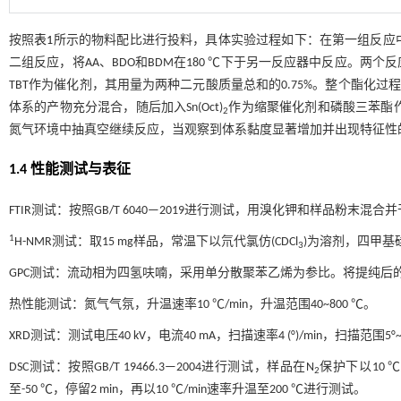
按照
表1
所示的物料配比进行投料，具体实验过程如下：在第一组反应中，
二组反应，将AA、BDO和BDM在180 ℃下于另一反应器中反应。两个
TBT作为催化剂，其用量为两种二元酸质量总和的0.75%。整个酯化过
体系的产物充分混合，随后加入Sn(Oct)
作为缩聚催化剂和磷酸三苯酯作
2
氮气环境中抽真空继续反应，当观察到体系黏度显著增加并出现特征性的
1.4 性能测试与表征
FTIR测试：按照GB/T 6040—2019进行测试，用溴化钾和样品粉末混合并
1
H-NMR测试：取15 mg样品，常温下以氘代氯仿(CDCl
)为溶剂，四甲基
3
GPC测试：流动相为四氢呋喃，采用单分散聚苯乙烯为参比。将提纯后的聚酯溶
热性能测试：氮气气氛，升温速率10 ℃/min，升温范围40~800 ℃。
XRD测试：测试电压40 kV，电流40 mA，扫描速率4 (°)/min，扫描范围5°~
DSC测试：按照GB/T 19466.3—2004进行测试，样品在N
保护下以10 ℃
2
至-50 ℃，停留2 min，再以10 ℃/min速率升温至200 ℃进行测试。