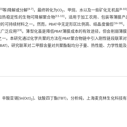
3
]
[
4
-
7
]
[
8
-
10
]
等)降解或分解
，最终转化为CO
、甲烷、水以及一些矿化无机盐
2
[
11
-
13
]
性和热稳定性的生物可降解聚合物
，适用于加工农用、包装等薄膜产
[
16
-
18
]
的可持续材料之一。然而，PBAT中无定形区比例高、结晶度偏低
，
[
19
]
其广泛应用
。薄型化虽是降低PBAT薄膜成本的有效途径，但会削弱薄
之一。本研究通过化学共聚的方法在PBAT聚合物链中引入刚性链段联苯
PBBAT)，研究联苯对二甲醇含量对共聚酯黏均分子量、热性能、力学性能
辛酸亚锡[Sn(Oct)
]、钛酸四丁酯(TBT)，分析纯，上海麦克林生化科技
2