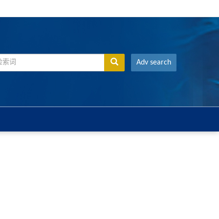
Adv search