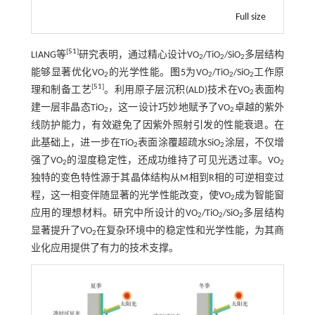
Full size
[
51
]
LIANG等
研究表明，通过精心设计VO
/TiO
/SiO
多层结构
2
2
2
能够显著优化VO
的光学性能。
图5
为VO
/TiO
/SiO
工作原
2
2
2
2
[
51
]
理和制备工艺
。利用原子层沉积(ALD)技术在VO
表面构
2
建一层非晶态TiO
，这一设计巧妙地赋予了VO
卓越的紫外
2
2
线防护能力，有效避免了因紫外照射引发的性能衰退。在
此基础上，进一步在TiO
表面涂覆超疏水SiO
涂层，不仅增
2
2
强了VO
的湿度稳定性，还成功维持了可见光透过率。VO
2
2
独特的变色特性源于其晶体结构从M相到R相的可逆相变过
程，这一相变伴随显著的光学性能改变，使VO
成为智能窗
2
应用的理想材料。研究中所设计的VO
/TiO
/SiO
多层结构
2
2
2
显著提升了VO
在复杂环境中的稳定性和光学性能，为其商
2
业化应用提供了有力的技术支撑。