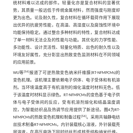
统材料难以达成的部件。轻量化亦是复合材料的显著优
势，其质量一般远低于传统金属材料，然而强度与刚度却
更为出色。论及耐久性，复合材料在循环载荷作用下展现
出优异的抗疲劳性能，在高温、高湿度以及腐蚀性环境中
均能保持稳定。通过整合多种材料的特性，复合材料达成
了单一材料无法企及的性能与功能。其优化的力学性能、
多功能性、设计灵活性、轻量化特质、出色的耐久性以及
环境友好属性，充分彰显出热致变色监测材料在不同领域
的应用前景。
[
56
]
WU等
报道了可逆热致变色纳米纤维膜(RT-NFMPCMs)的
变色机理。该机理主要依赖电子供体、电子受体和有机溶
剂。当环境温度高于有机溶剂的熔化温度时材料无色。低
于该温度时材料显示绿色。RT-NFMPCMs的变色基于电子供
体与电子受体间的反应，受有机溶剂熔化和结晶温度调
控，为智能纺织品及热调节应用提供了新途径。
图4
为RT-
[
56
]
NFMPCMs的热致变色机理和制备过程
。采用共轴静电纺
丝技术制备RT-NFMPCMs，内针装载核心溶液，外针装载壳
层溶液，在高压电场下同时纺丝形成核壳结构纳米纤维。