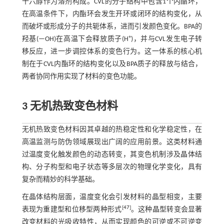
十六醇作为溶剂构成。CVL的分子结构中包含1个内酯环，
在高温条件下，内酯环会发生开环或闭环的结构变化，从
而破坏或形成分子的共轭体系，进而引发颜色变化。BPA的
+
羟基(—OH)在高温下会释放质子(H
)，并与CVL发生电子转
移反应，进一步调控体系的变色行为。这一体系的核心机
制在于CVL内酯环的结构变化以及BPA质子的释放与结合，
两者协同作用实现了材料的变色功能。
3 无机热致变色材料
无机热致变色材料因其卓越的热稳定性和化学稳定性，在
高温监测与防伪领域展现出广阔的应用前景。这类材料通
过温度变化触发颜色的动态转变，其变色机制涉及晶体结
构、分子构型和电子状态等多层次的物理化学变化，具有
复杂而精妙的科学基础。
在晶体结构层面，温度变化会引发材料的晶型相变，主要
[
47
]
表现为重建型和位移型两种形式
。这种晶型转变会显著
改变材料的光吸收特性，从而实现颜色的可逆或不可逆变