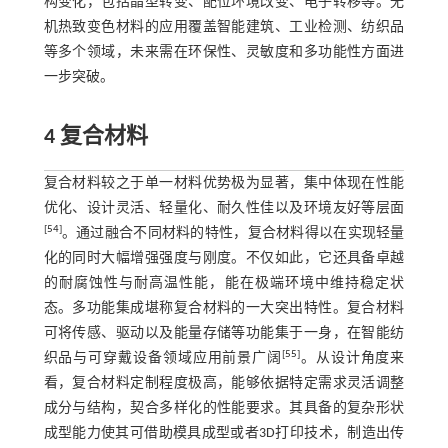
构变化，包括晶型转变、配位环境改变、电子转移等。无
机热致变色材料的应用覆盖智能建筑、工业检测、纺织品
等多个领域，未来需在环保性、灵敏度和多功能性方面进
一步突破。
4 复合材料
复合材料较之于单一材料优势极为显著，集中体现在性能
优化、设计灵活、轻量化、耐久性佳以及环境友好等层面
[
54
]
。通过融合不同材料的特性，复合材料得以在实现轻量
化的同时大幅增强强度与刚度。不仅如此，它还具备卓越
的耐腐蚀性与耐高温性能，能在极端环境中维持稳定状
态。多功能集成堪称复合材料的一大突出特性。复合材料
可将传感、驱动以及能量存储等功能集于一身，在智能纺
[
55
]
织品与可穿戴设备领域应用前景广阔
。从设计角度来
看，复合材料定制程度极高，能够依据特定需求灵活调整
成分与结构，契合多样化的性能要求。其具备的复杂形状
成型能力使其可借助模具成型或者3D打印技术，制造出传