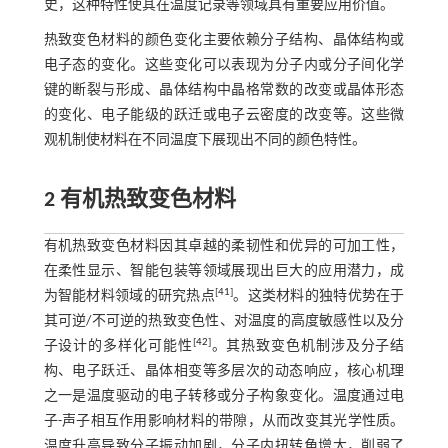
史，这种特性使其在温度记录等领域具有重要应用价值。
热致变色材料的颜色变化主要依赖分子结构、晶体结构或
电子态的变化。这些变化可以表现为分子内或分子间化学
键的断裂与形成、晶体结构中晶格常数的改变或晶体形态
的变化、电子能级的跃迁或电子云密度的改变等。这些微
观机制使材料在不同温度下展现出不同的颜色特性。
2 有机热致变色材料
有机热致变色材料因其卓越的柔韧性和优异的可加工性，
在柔性显示、智能包装等领域展现出巨大的应用潜力，成
[
41
]
为智能材料领域的研究热点
。这类材料的独特优势在于
其可逆/不可逆的热致变色性、对温度的高度敏感性以及分
[
42
]
子设计的多样化可能性
。其热致变色机制涉及分子结
构、电子跃迁、晶体相变等多层次的动态响应，核心机理
之一是温度驱动的电子转移或分子构象变化。温度通过电
子-声子相互作用影响材料的带隙，从而改变其光学性质。
温度升高导致分子振动加剧，分子内扭转角增大，削弱了