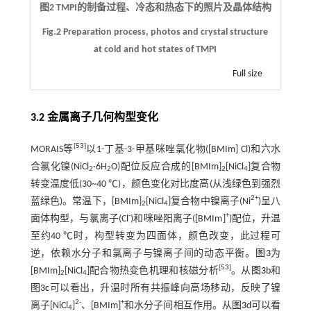
图2 TMPI的制备过程、冷态和热态下的照片及晶体结构
Fig.2 Preparation process, photos and crystal structure
at cold and hot states of TMPI
Full size
3.2 金属离子几何构型变化
[
53
]
MORAIS等
以1-丁基-3-甲基咪唑氯化物([BMIm] Cl)和六水
合氯化镍(NiCl
·6H
O)配位反应合成的[BMIm]
[NiCl
]复合物
2
2
2
4
转变温度低(30~40 ℃)，颜色变化对比度高(从浅绿色到强烈
2+
蓝绿色)。常温下，[BMIm]
[NiCl
]复合物中镍离子(Ni
)呈八
2
4
-
+
面体构型，与氯离子(Cl
)和咪唑阳离子([BMIm]
)配位，升温
至约40 ℃时，构型转变为四面体，颜色改变，此过程可
逆，依赖水分子和氯离子与镍离子间的动态平衡。
图3
为
[
53
]
[BMIm]
[NiCl
]配合物热变色机理和核磁分析
。从
图3b
和
2
4
图3c
可以看出，升温时所有共振峰向高场移动，反映了镍
2-
+
离子[NiCl
]
、[BMIm]
和水分子间相互作用。从
图3d
可以看
4