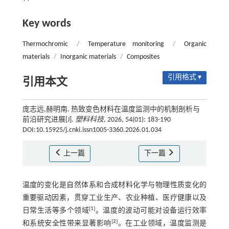
Key words
Thermochromic
/
Temperature monitoring
/
Organic
materials
/
Inorganic materials
/
Composites
引用格式 ▾
引用本文
庞志远,赫明南. 热致变色材料在温度监测中的机制剖析与
前沿研究进展[J].
塑料科技
, 2026, 54(01): 183-190
DOI:10.15925/j.cnki.issn1005-3360.2026.01.034
上一篇
下一篇
温度的变化是自然体系和合成材料化学与物理性质变化的
重要驱动因素，贯穿工业生产、农业种植、医疗健康以及
[
1
]
日常生活等多个领域
。温度的波动可能对设备运行效率
[
2
]
和系统安全性带来显著影响
。在工业领域，温度监测是