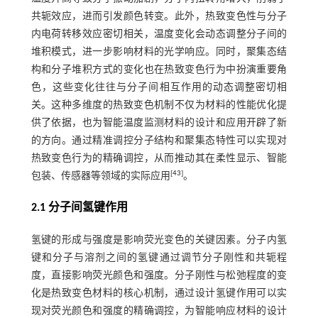
共轭效应，进而引发颜色转变。此外，热致变色性与分子
内电荷转移效应密切相关，温度变化会动态调整分子间的
堆积模式，进一步影响材料的光学响应。同时，聚集态结
构和分子堆积方式的变化也在热致变色行为中扮演重要角
色，这些变化往往与分子间相互作用的动态调整密切相
关。这种多维度的热致变色机制不仅为材料的性能优化提
供了依据，也为智能温度监测材料的设计和应用开辟了新
的方向。通过精准调控分子结构和聚集态特性可以实现对
热致变色行为的精确调控，从而推动其在柔性显示、智能
[
43
]
包装、传感器等领域的实际应用
。
2.1 分子间氢键作用
氢键的形成与强度是影响荧光变色的关键因素。分子内氢
键和分子与溶剂之间的氢键通过调节分子刚性和共轭程
度，直接影响荧光颜色和强度。分子刚性与松弛程度的变
化是热致变色材料的核心机制，通过设计氢键作用可以实
现对荧光颜色和强度的精确调控，为智能响应材料的设计