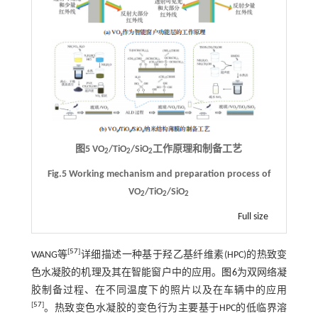
图5 VO
/TiO
/SiO
工作原理和制备工艺
2
2
2
Fig.5 Working mechanism and preparation process of
VO
/TiO
/SiO
2
2
2
Full size
[
57
]
WANG等
详细描述一种基于羟乙基纤维素(HPC)的热致变
色水凝胶的机理及其在智能窗户中的应用。
图6
为双网络凝
胶制备过程、在不同温度下的照片以及在车辆中的应用
[
57
]
。热致变色水凝胶的变色行为主要基于HPC的低临界溶