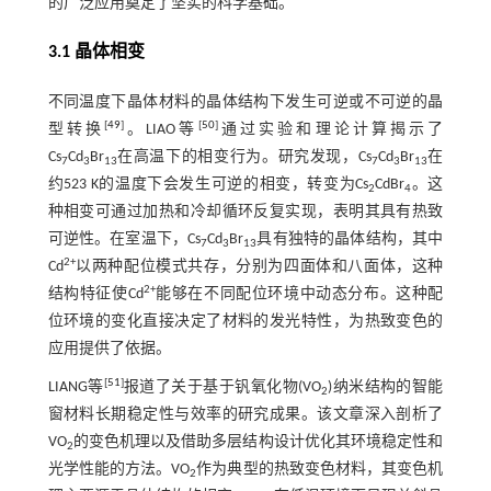
的广泛应用奠定了坚实的科学基础。
3.1 晶体相变
不同温度下晶体材料的晶体结构下发生可逆或不可逆的晶
[
49
]
[
50
]
型转换
。LIAO等
通过实验和理论计算揭示了
Cs
Cd
Br
在高温下的相变行为。研究发现，Cs
Cd
Br
在
7
3
13
7
3
13
约523 K的温度下会发生可逆的相变，转变为Cs
CdBr
。这
2
4
种相变可通过加热和冷却循环反复实现，表明其具有热致
可逆性。在室温下，Cs
Cd
Br
具有独特的晶体结构，其中
7
3
13
2+
Cd
以两种配位模式共存，分别为四面体和八面体，这种
2+
结构特征使Cd
能够在不同配位环境中动态分布。这种配
位环境的变化直接决定了材料的发光特性，为热致变色的
应用提供了依据。
[
51
]
LIANG等
报道了关于基于钒氧化物(VO
)纳米结构的智能
2
窗材料长期稳定性与效率的研究成果。该文章深入剖析了
VO
的变色机理以及借助多层结构设计优化其环境稳定性和
2
光学性能的方法。VO
作为典型的热致变色材料，其变色机
2