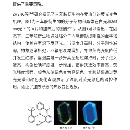
提供了重要策略。
[
44
]
ZHENG等
研究揭示了三苯胺衍生物在受热时的荧光变色
机理。
图1
为三苯胺衍生物的分子结构和晶体在白光和365
[
44
]
nm光下的照片和加热后的图像
。从
图1
可以看出，在固
态下，三苯胺衍生物通过强分子内氢键形成刚性的金字塔
结构，使其在室温下发蓝光。当温度升高时，分子刚性减
弱，构象逐渐松弛，非辐射衰减增加，导致荧光强度降低
并发生红移。当温度进一步升高至超过熔点时，分子进入
液态，构象松弛程度进一步增加，辐射跃迁效率提高，荧
光强度增强，颜色从暗绿色变为亮绿色。实验结果通过荧
光光谱和颜色变化直观展示了温度对荧光颜色的调控作
用，验证了加热导致的热致变色现象。