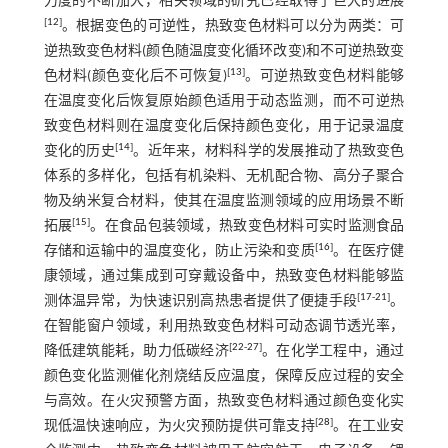
力度的不断加大，相关领域的研究已经取得了巨大的进展
[
12
]
。根据变色的可逆性，热致变色材料可以分为两类：可
逆热致变色材料(颜色随温度变化循环改变)和不可逆热致变
[
13
]
色材料(颜色变化后不可恢复)
。可逆热致变色材料能够
在温度变化后恢复原始颜色适用于动态监测，而不可逆热
致变色材料则在温度变化后保持颜色变化，用于记录温度
[
14
]
变化的历史
。近年来，材料科学的发展推动了热致变色
体系的多样化，包括有机染料、无机配合物、高分子聚合
物及纳米复合材料，使其在温度监测领域的应用场景不断
[
15
]
拓展
。在食品包装领域，热致变色材料可实时监测食品
[
16
]
存储和运输中的温度变化，防止污染和变质
。在医疗健
康领域，通过集成到可穿戴设备中，热致变色材料能够监
[
17
-
21
]
测体温异常，为快速识别高热患者提供了便捷手段
。
在智能窗户领域，利用热致变色材料可动态调节透光率，
[
22
-
27
]
降低建筑能耗，助力低碳经济
。在化学工程中，通过
颜色变化监测催化剂烧结反应温度，保障反应过程的安全
与高效。在火灾预警方面，热致变色材料通过颜色变化实
[
28
]
现低温快速响应，为火灾预防提供可靠支持
。在工业安