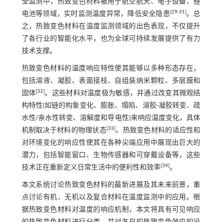
全监测中，热致变色材料被用于航空航天、电子设备、锂
[
29
-
31
]
电池等领域，实时监测温度异常，降低安全隐患
。总
之，热致变色材料在温度监测领域的出色表现，不仅提升
了各行业的智能化水平，也为全球可持续发展提供了有力
技术支撑。
热致变色材料的温度响应特性使其能够以多种形态存在，
包括溶液、凝胶、表面接枝、自组装纳米颗粒、多层膜和
[
32
]
固体
。这些材料对温度极为敏感，并通过改变其微观结
构特性(如链的构象变化、膨胀、塌陷、溶胶-凝胶转变、疏
水性/亲水性转变、溶解度和导电性)来响应温度变化，具体
[
33
]
机制取决于材料的物理状态
。热致变色材料的适应性和
对环境变化的响应性使其在各种尖端应用中展现出巨大的
潜力，包括智能窗口、生物传感器和可穿戴设备等，这些
[
34
]
技术正在重新定义日常生活中的便利性和效率
。
本文系统讨论热致变色材料的最新进展及其未来前景，重
点讨论有机、无机以及复合材料在温度监测中的应用。根
据热致变色材料对温度的响应机制，本文将具有可见响应