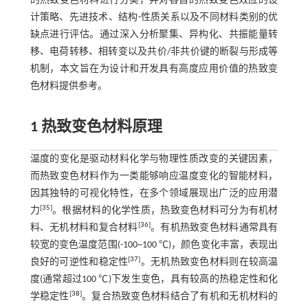
的热致变色材料进行分类，并对各自的热致变色效应的设
计策略、先进技术、结构-性质关系以及不同材料类别的优
缺点进行评估。通过深入分析聚集、异构化、共振能量转
移、电荷转移、相转变以及共价/非共价键的断裂与形成等
机制，本文旨在为设计和开发具有高度应用价值的热致变
色材料提供参考。
1 热致变色材料原理
温度的变化是驱动材料化学与物理性质改变的关键因素，
而热致变色材料作为一类能够响应温度变化的智能材料，
因其独特的可视化特性，在多个领域展现出广泛的应用潜
[
35
]
力
。根据材料的化学性质，热致变色材料可分为有机材
[
36
]
料、无机材料和复合材料
。有机热致变色材料通常具有
较宽的变色温度范围(-100~100 ℃)，颜色变化丰富，表现出
[
37
]
良好的可逆性和稳定性
。无机热致变色材料则在较高温
度(通常超过100 ℃)下发生变色，具有较高的热稳定性和化
[
38
]
学稳定性
。复合热致变色材料结合了有机和无机材料的