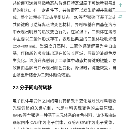
共价键可逆解离指动态共价键在特定温度下可逆断裂与重
组的能力。在一定条件下，共价键可以发生断裂并重新形
[
45
]
成，整个过程处于动态平衡状态。XU等
报道了基于动态
共价键的可逆解离热致变色材料。异吲哚基自由基在溶液
中表现出明显的热致变色行为。在室温下，二聚体在溶液
中主要以二聚体形式存在，表现出典型的二聚体吸收光谱
(250~400 nm)。当温度升高时，二聚体逐渐解离为单自由
基，伴随新的吸收峰出现在长波长区域，导致溶液颜色发
生变化。温度升高削弱了二聚体中动态共价键的键能，导
致自由基解离并表现出颜色变化。降温时，键能恢复，自
由基重新结合为二聚体颜色恢复。
2.3 分子间电荷转移
电子供体与受体之间的电荷转移效率变化是导致材料吸收
光谱偏移的关键机制，也是材料实现变色的主要原理。
[
46
]
JIANG等
报道一种基于三元体系的变色材料，该体系由结
晶紫内酯(CVL)作为电子供体，双酚A(BPA)作为电子受体，