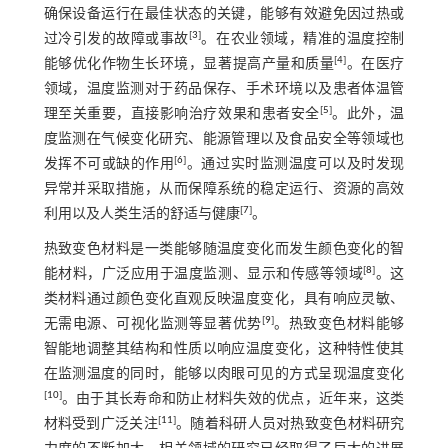
确保设备运行在最佳状态的关键，能够有效避免因过热或
[
3
]
过冷引发的故障或事故
。在农业领域，精准的温度控制
[
4
]
能够优化作物生长环境，显著提高产量和质量
。在医疗
领域，温度监测对于药品保存、手术环境以及患者体温管
[
5
]
理至关重要，直接影响治疗效果和患者安全
。此外，温
度监测在气候变化研究、能源管理以及食品安全等领域也
[
6
]
发挥不可或缺的作用
。通过实时监测温度可以及时发现
异常并采取措施，从而保障系统的稳定运行、资源的高效
[
7
]
利用以及人类生活的舒适与健康
。
热致变色材料是一类能够随温度变化而发生颜色变化的智
[
8
]
能材料，广泛应用于温度监测、显示和传感等领域
。这
类材料通过颜色变化直观反映温度变化，具有响应灵敏、
[
9
]
无需电源、可视化监测等显著优势
。热致变色材料能够
智能地调整其结构和性质以响应温度变化，这种特性使其
在监测温度的同时，能够以肉眼可见的方式呈现温度变化
[
10
]
。由于其长寿命和防止材料失效的优点，近年来，这类
[
11
]
材料受到广泛关注
。随着科研人员对热致变色材料研究