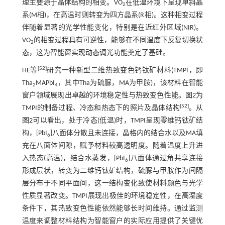
理主要源于晶体结构的相变。VO
在低温环境下呈现单斜晶
2
系(M相)，在高温时则转变为四方晶系(R相)。这种相变过程
伴随着显著的光学性能变化，特别是在近红外区域(NIR)。
VO
的相变过程具有可逆性，能够在不同温度下反复切换状
2
态，这为智能窗实现动态调光功能奠定了基础。
[
52
]
HE等
研究一种新型二维热致变色钙钛矿材料(TMPI，即
Tha
MAPbI
，其中Tha为硫脲，MA为甲胺)，该材料在智能
2
4
窗户领域展现出卓越的环境稳定性与热致变色性能。
图2
为
[
52
]
TMPI的制备过程、冷态和热态下的照片及晶体结构
。从
图2
可以看出，处于冷态(低温)时，TMPI呈现零维钙钛矿结
构，[PbI
]八面体分散且未连接，晶格内的结合水以及MA填
6
充在八面体间隙，赋予材料较高透明度。随着温度上升进
入热态(高温)，结合水蒸发，[PbI
]八面体通过角共享连接
6
形成层状，转变为二维钙钛矿结构，硫脲与甲胺作为间隔
层分布于不同平面间，这一结构变化致使材料颜色与光学
性质显著改变。TMPI展现出极佳的环境稳定性，在高湿度
条件下，其热致变色性能依然能够长时间维持。通过监测
温度来调整材料结构为智能窗户的实际应用提供了关键优