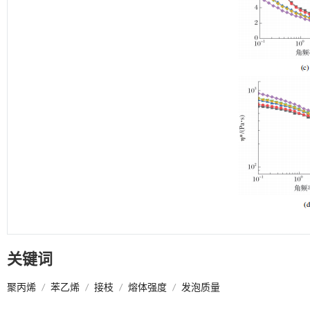
关键词
聚丙烯
/
苯乙烯
/
接枝
/
熔体强度
/
发泡质量