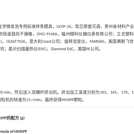
化学微发泡专用标准样条模具，GCFP⁃16，型芯厚度可调，贵州省材料产
电热恒温鼓风干燥箱，DHG⁃9146A，福州精科仪器仪表有限公司；立式塑
，CEAST7026，意大利Ceast公司；旋转流变仪，MARS60，美国赛默飞
；差示扫描量热仪(DSC)，Diamond DSC，美国PE公司。
 min，然后送入双螺杆挤出机。挤出加工温度分别为165、165、170、1
n，切粒机的转速为15 r/min，最终获得HMSPP颗粒。
SPP的配方 (g)
rmula of HMSPP