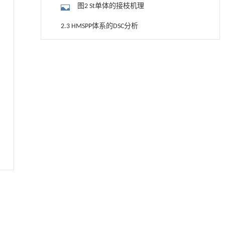
图2 St单体的接枝机理
2.3 HMSPP体系的DSC分析
图3 HMSPP的DSC曲线
升级回收风力涡轮机叶片用环氧树脂制备高强
[1]
度黏合剂
表3 HSMPP的DSC表征参数
Engineering
. 2026, Vol.58(3): 1-303
https://doi.org/10.1016/j.eng.2026.02.011
图4 180 ℃发泡HMSPP的SEM照片(100×)
基于均相催化剂的两段式水热液化实现丙烯腈-
图5 190 ℃发泡HMSPP的SEM照片(100×)
[2]
丁二烯-苯乙烯共聚物的分步脱氮与液化
图6 200 ℃发泡HMSPP的SEM照片(100×)
Engineering
. 2026, Vol.58(3): 1-303
https://doi.org/10.1016/j.eng.2025.12.037
图7 200 ℃下发泡HMSPP泡孔尺寸分布
Sustainable forage-grain ratoon rice production:
[3]
图8 200 ℃发泡HMSPP的泡孔密度和平均
interactions between planting density and
mowing time on forage and grain attributes
泡孔尺寸
3 结论
ENGINEERING Agriculture
. 2027, Vol.14(2): 27718-
27728
参考文献
https://doi.org/10.15302/J-FASE-2027718