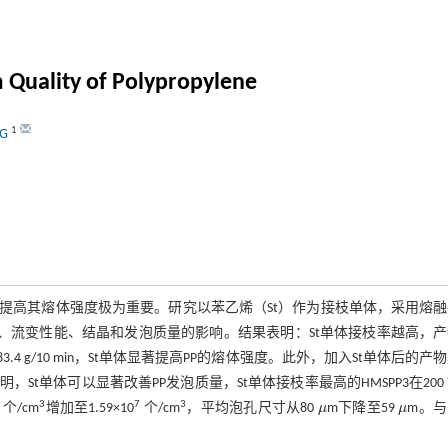
m Quality of Polypropylene
1
NG
提高其熔体强度极为重要。研究以苯乙烯（St）作为接枝单体，采用熔
速率、流变性能、结晶和发泡质量的影响。结果表明：St单体接枝率越高，
83.4 g/10 min，St单体显著提高PP的熔体强度。此外，加入St单体后的产
t单体可以显著改善PP发泡质量，St单体接枝率最高的HMSPP3在200
3
7
3
个/cm
增加至1.59×10
个/cm
，平均泡孔尺寸从80
μ
m下降至59
μ
m。与
μ
μ