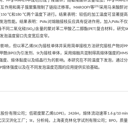
明：PP-
g
-MAHZn中成功形成了羧酸锌，随着羧酸锌含量增加，PP-
g
-MAHZ
[
25
]
作用和离子簇聚集限制了链段迁移率。MAROOFY等
采用马来酸酐对
0 ℃和180 ℃两个温度下进行。结果表明：较低的加工温度可显著提
P)的发泡性能。结果表明：PVAc对熔融接枝反应具有促进作用，加入PVAc不
不同二氧化硅(SiO
)含量的聚对苯二甲酸乙二醇酯(PET)复合材料，研究Si
2
发泡温度窗口先变宽后变窄。
响，但以苯乙烯(St)为接枝单体并采用简单接枝方法研究接枝产物对P
(BPO)为引发剂、St为接枝单体，采用熔融共混制得高熔体强度的HMS
体强度、熔体黏度以及结晶行为的影响。本研究在不同温度下发泡，通过
PP熔体强度以及在不同发泡温度范围的应用提供实验基础。
油化工股份有限公司；低密度聚乙烯(LDPE)，2426H，熔体流动速率1.6 g/10 mi
/g，武汉汉洪化工厂；St，分析纯，上海麦克林化学试剂有限公司；BPO，质