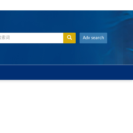
Adv search