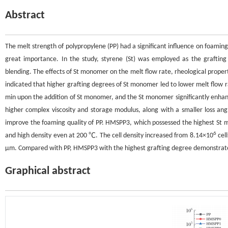
Abstract
The melt strength of polypropylene (PP) had a significant influence on foaming
great importance. In the study, styrene (St) was employed as the grafti
blending. The effects of St monomer on the melt flow rate, rheological properti
indicated that higher grafting degrees of St monomer led to lower melt flow 
min upon the addition of St monomer, and the St monomer significantly enha
higher complex viscosity and storage modulus, along with a smaller loss an
improve the foaming quality of PP. HMSPP3, which possessed the highest St 
6
and high density even at 200 ℃. The cell density increased from 8.14×10
cel
μm. Compared with PP, HMSPP3 with the highest grafting degree demonstrat
Graphical abstract