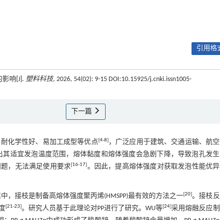
引用格式
响[J].
塑料科技
, 2026, 54(02): 9-15 DOI:10.15925/j.cnki.issn1005-
下一篇
[
4
-
8
]
、耐化学性好、易加工成型等优点
，广泛应用于建筑、交通运输、航空
出其适宜发泡温度范围，熔体黏度和熔体强度会急剧下降，导致泡孔发生
[
16
-
17
]
问题，无法满足使用要求
。因此，提高熔体强度对获取发泡性能优异
[
20
]
中，接枝是制备高熔体强度聚丙烯(HMSPP)最有效的方法之一
。接枝反
[
21
-
23
]
[
24
]
度
。研究人员基于此理论对PP进行了研究。WU等
采用熔融反应制