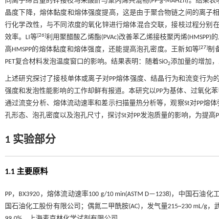
同离子缔合量的锌接枝马来酸酐与聚丙烯共混物(PP-
g
-MAHZn)。结果表
晶度下降，熔体黏度和熔体强度提高，这是由于聚合物链之间的离子相互
行化学改性，与不同浓度的氧化锌进行熔体混合交联，接枝过程分别在15
[
26
]
效率。LI等
利用聚醋酸乙烯酯(PVAc)改善苯乙烯接枝聚丙烯(HMSP
[
27
]
高HMSPP的熔体黏度和熔体强度，还能提高泡孔密度。王新如等
制备
PET复合材料发泡温度窗口的影响。结果表明：随着SiO
添加量的增加，
2
上述研究探讨了接枝单体或离子对PP熔体强度、结晶行为和流变行为的影
强度和发泡性能影响的工作却鲜有报道。本研究以PP为基体、过氧化苯甲酰
通过流变分析、熔体流动速率和差示扫描量热分析等，观察St对PP熔
孔形态、泡孔密度以及泡孔尺寸，探讨St对PP发泡质量的影响，为提高
1 实验部分
1.1 主要原料
PP，BX3920，熔体流动速率100 g/10 min(ASTM D—1238)，中国石
国石油化工股份有限公司；偶氮二甲酰胺(AC)，发气量215~230 mL
99.0%，上海麦克林化学试剂有限公司。