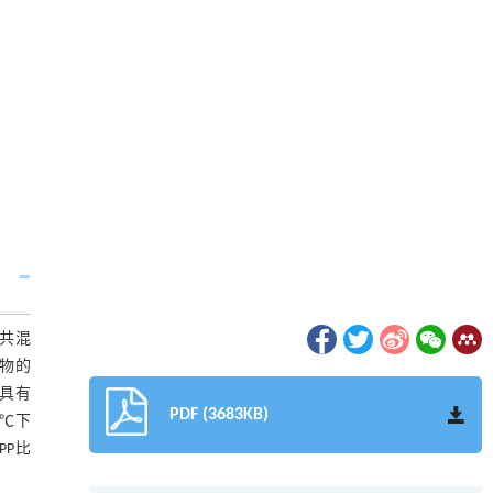
融共混
产物的
物具有
PDF (3683KB)
 ℃下
PP比