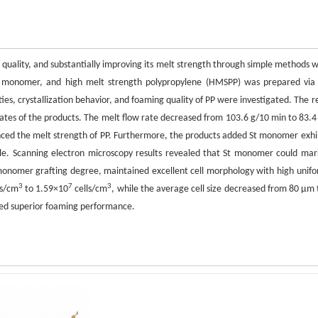
 quality, and substantially improving its melt strength through simple methods w
ng monomer, and high melt strength polypropylene (HMSPP) was prepared via
es, crystallization behavior, and foaming quality of PP were investigated. The re
rates of the products. The melt flow rate decreased from 103.6 g/10 min to 83.4
nced the melt strength of PP. Furthermore, the products added St monomer exhi
gle. Scanning electron microscopy results revealed that St monomer could mar
monomer grafting degree, maintained excellent cell morphology with high unifo
3
7
3
ls/cm
to 1.59×10
cells/cm
, while the average cell size decreased from 80 μm 
ed superior foaming performance.