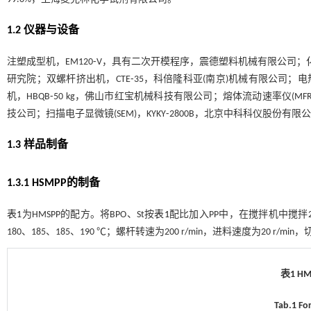
1.2 仪器与设备
注塑成型机，EM120⁃V，具有二次开模程序，震德塑料机械有限公司；
研究院；双螺杆挤出机，CTE⁃35，科倍隆科亚(南京)机械有限公司；
机，HBQB⁃50 kg，佛山市红宝机械科技有限公司；熔体流动速率仪(MFR)
技公司；扫描电子显微镜(SEM)，KYKY⁃2800B，北京中科科仪股份有限公司
1.3 样品制备
1.3.1 HSMPP的制备
表1
为HMSPP的配方。将BPO、St按
表1
配比加入PP中，在搅拌机中搅拌20
180、185、185、190 ℃；螺杆转速为200 r/min，进料速度为20 r/mi
表1 HM
Tab.1 Fo