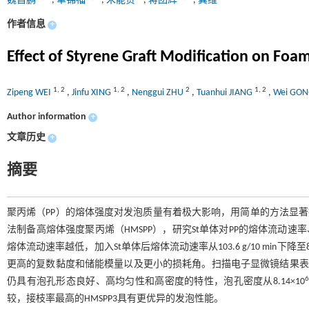
魏自鹏
,
幸锦福
,
朱能贵
,
蒋团辉
,
龚维
作者信息
+
Effect of Styrene Graft Modification on Foa
1
,
2
1
,
2
2
1
,
2
Zipeng WEI
,
Jinfu XING
,
Nenggui ZHU
,
Tuanhui JIANG
,
Wei GO
Author information
+
文章历史
+
摘要
聚丙烯（PP）的熔体强度对发泡质量有着极大影响，用简单的方法显著
法制备高熔体强度聚丙烯（HMSPP），研究St单体对PP的熔体流动
熔体流动速率越低，加入St单体后熔体流动速率从103.6 g/10 min下降至
更高的复数黏度和储能模量以及更小的损耗角。扫描电子显微镜结果表明，S
6
仍具有泡孔形态良好、高均匀性和高密度的特性，泡孔密度从8.14×10
较，接枝率最高的HMSPP3具有更优异的发泡性能。