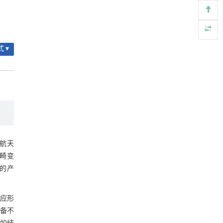
基金资助
Local calibration of bulk density models for
[4]
agricultural soils in an inter-Andean valley of the
Peruvian Central Highlands
ENGINEERING Agriculture
. 2027, Vol.14(2): 27718-
 ▾
27728
https://doi.org/10.15302/J-FASE-2027723
Increasing yield and mitigating environmental
[5]
emissions by applying suitable magnesium
fertilizer in forage production
ENGINEERING Agriculture
. 2027, Vol.14(1): 26692-
27712
https://doi.org/10.15302/J-FASE-2026692
航天
畸变
的产
应形
备不