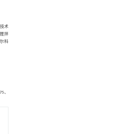
业技术
料搅拌
世尔科
75、