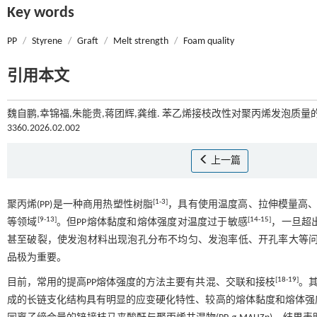
Key words
PP
/
Styrene
/
Graft
/
Melt strength
/
Foam quality
引用本文
魏自鹏,幸锦福,朱能贵,蒋团辉,龚维. 苯乙烯接枝改性对聚丙烯发泡质量的影
3360.2026.02.002
上一篇
[
1
-
3
]
聚丙烯(PP)是一种商用热塑性树脂
，具有使用温度高、拉伸模量高
[
9
-
13
]
[
14
-
15
]
等领域
。但PP熔体黏度和熔体强度对温度过于敏感
，一旦超
甚至破裂，使发泡材料出现泡孔分布不均匀、发泡率低、开孔率大等
品极为重要。
[
18
-
19
]
目前，常用的提高PP熔体强度的方法主要有共混、交联和接枝
。其
成的长链支化结构具有明显的应变硬化特性、较高的熔体黏度和熔体强