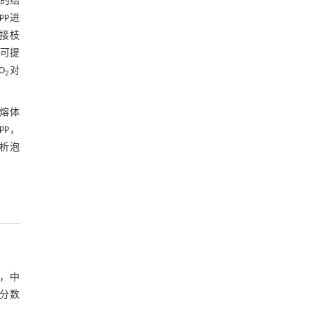
n的结
PP进
高接枝
仅可提
O
对
2
P熔体
PP，
分析泡
n，中
量分数