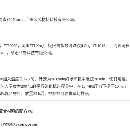
，平均直径15 μm，广州宏武材料科技有限公司。
000，英国FTT公司；极限氧指数测试仪(LOI)，LT-101S，上海理涛
C-90E，阜阳菲勒科技有限公司。
P加入温度为170 ℃、转速为50 r/min的混炼机中混炼10 min，使其熔融
物注入温度为200 ℃的平板硫化机的模具中，在15 MPa压力下模压10 min
Ps复合材料。放置24 h后，根据检测要求裁切样品。
Ps复合材料的配方 (%)
of PP/GNPs composites