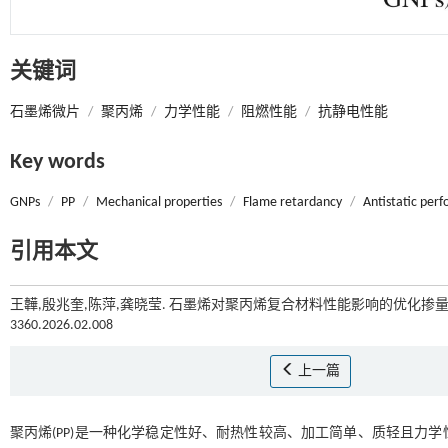
关键词
石墨烯微片
/
聚丙烯
/
力学性能
/
阻燃性能
/
抗静电性能
Key words
GNPs
/
PP
/
Mechanical properties
/
Flame retardancy
/
Antistatic per
引用本文
王韡,殷兆奎,陈萍,龚晓莹. 石墨烯对聚丙烯复合材料性能影响的优化掺量研
3360.2026.02.008
上一篇
聚丙烯(PP)是一种化学稳定性好、耐热性较高、加工简单、质轻且力