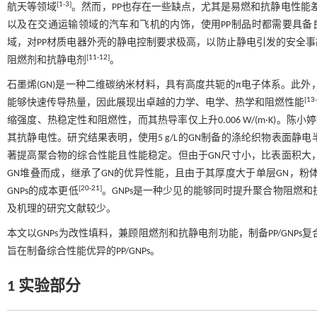
[
1
-
3
]
航天等领域
。然而，PP也存在一些缺点，尤其是易燃和抗静电性能
以及在交通运输领域的汽车和飞机的内饰，使用PP制品时都需要具
域，对PP材质电器外壳的静电控制要求极高，以防止静电引发的安全事
[
11
-
12
]
阻燃剂和抗静电剂
。
石墨烯(GN)是一种二维碳纳米材料，具有高度共轭的π电子体系。此
[
13
能够快速传导热量，因此展现出卓越的力学、电学、热学和阻燃性能
缩强度、热稳定性和阻燃性，而其热导率仅上升0.006 W/(m·K)。陈小
其抗静电性。研究结果表明，使用5 g/L的GN制备的涤纶织物表面静电半衰
著提高聚合物的综合性能且性能稳定。但由于GN尺寸小，比表面积大
GN堆叠而成，继承了GN的优异性能，且由于其厚度大于单层GN，
[
20
-
21
]
GNPs的成本更低
。GNPs是一种少见的能够同时提升聚合物阻燃和
及机理的研究文献较少。
本文以GNPs为改性填料，兼顾阻燃剂和抗静电剂功能，制备PP/GNP
旨在制备综合性能优异的PP/GNPs。
1 实验部分