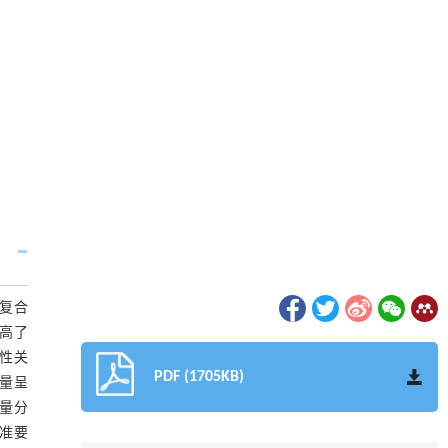
对复合
提高了
线性关
PDF (1705KB)
含量呈
质量分
标准要