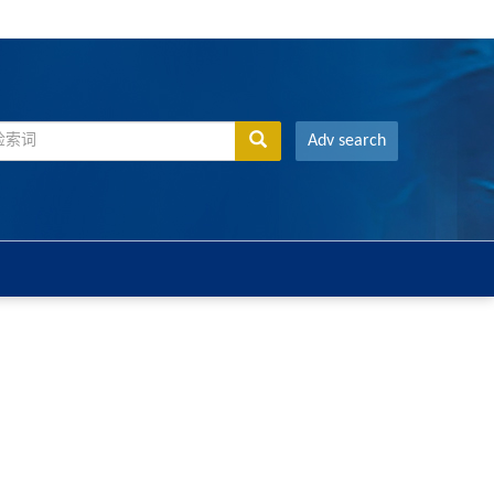
Adv search