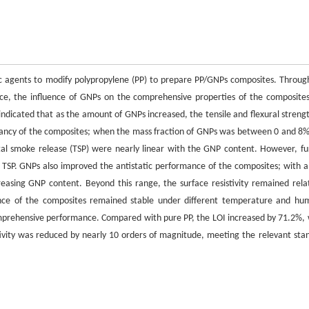
c agents to modify polypropylene (PP) to prepare PP/GNPs composites. Throug
nce, the influence of GNPs on the comprehensive properties of the composite
ndicated that as the amount of GNPs increased, the tensile and flexural strengt
dancy of the composites; when the mass fraction of GNPs was between 0 and 8%
otal smoke release (TSP) were nearly linear with the GNP content. However, fu
nd TSP. GNPs also improved the antistatic performance of the composites; with 
creasing GNP content. Beyond this range, the surface resistivity remained relat
nce of the composites remained stable under different temperature and hum
omprehensive performance. Compared with pure PP, the LOI increased by 71.2%, 
ivity was reduced by nearly 10 orders of magnitude, meeting the relevant sta