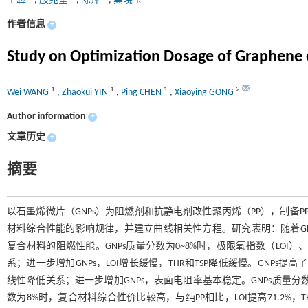
王韡
,
殷兆奎
,
陈萍
,
龚晓莹
作者信息
+
Study on Optimization Dosage of Graphene 
1
1
1
2
Wei WANG
,
Zhaokui YIN
,
Ping CHEN
,
Xiaoying GONG
Author information
+
文章历史
+
摘要
以石墨烯微片（GNPs）为阻燃剂和抗静电剂改性聚丙烯（PP），制备P
材料综合性能的影响规律，并建立曲线相关性方程。研究表明：随着GN
复合材料的阻燃性能。GNPs质量分数为0~8%时，极限氧指数（LOI）
系；进一步增加GNPs，LOI增长缓慢，THR和TSP降低缓慢。GNPs提
线性降低关系；进一步增加GNPs，表面电阻率基本稳定。GNPs质量分
数为8%时，复合材料综合性价比较高，与纯PP相比，LOI提高71.2%，T