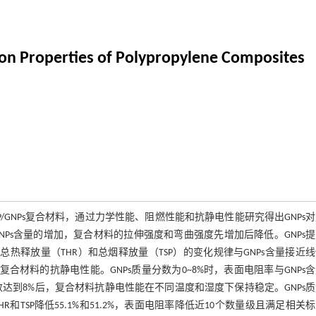
on Properties of Polypropylene Composites
P/GNPs复合材料，通过力学性能、阻燃性能和抗静电性能研究得出GNPs
Ps含量的增加，复合材料的拉伸强度和弯曲强度先增加后降低。GNPs
、总热释放量（THR）和总烟释放量（TSP）的变化规律与GNPs含量接近
高了复合材料的抗静电性能。GNPs质量分数为0~8%时，表面电阻率与GNPs
数达到8%后，复合材料抗静电性能在不同温度和湿度下保持稳定。GNPs
HR和TSP降低55.1%和51.2%，表面电阻率降低近10个数量级且满足相关