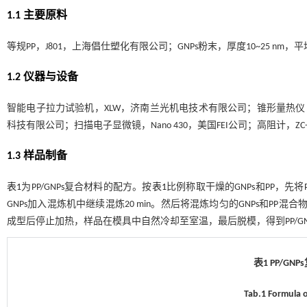
1.1 主要原料
等规PP，J801，上海倡仕塑化有限公司；GNPs粉末，厚度10~25 nm
1.2 仪器与设备
智能电子拉力试验机，XLW，济南兰光机电技术有限公司；锥形量热仪，FTT2
科技有限公司；扫描电子显微镜，Nano 430，美国FEI公司；高阻计，Z
1.3 样品制备
表1
为PP/GNPs复合材料的配方。按
表1
比例称取干燥的GNPs和PP，先将P
GNPs加入混炼机中继续混炼20 min。然后将混炼均匀的GNPs和PP混合
成型后停止加热，样品在模具中自然冷却至室温，最后脱模，得到PP/GN
表1 PP/GN
Tab.1 Formula 