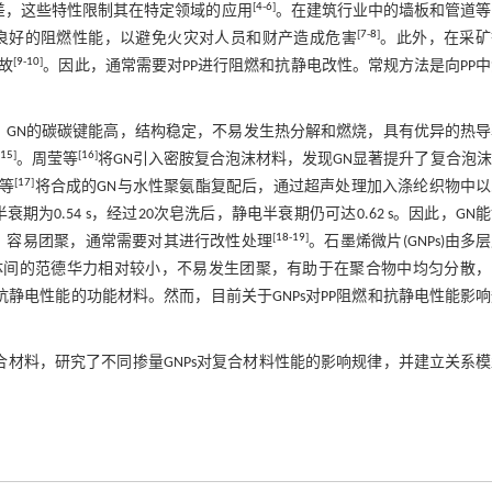
[
4
-
6
]
差，这些特性限制其在特定领域的应用
。在建筑行业中的墙板和管道等
[
7
-
8
]
备良好的阻燃性能，以避免火灾对人员和财产造成危害
。此外，在采矿
[
9
-
10
]
故
。因此，通常需要对PP进行阻燃和抗静电改性。常规方法是向PP
外，GN的碳碳键能高，结构稳定，不易发生热分解和燃烧，具有优异的热
-
15
]
[
16
]
。周莹等
将GN引入密胺复合泡沫材料，发现GN显著提升了复合泡
[
17
]
婷等
将合成的GN与水性聚氨酯复配后，通过超声处理加入涤纶织物中以
期为0.54 s，经过20次皂洗后，静电半衰期仍可达0.62 s。因此，GN
[
18
-
19
]
，容易团聚，通常需要对其进行改性处理
。石墨烯微片(GNPs)由多
粉体间的范德华力相对较小，不易发生团聚，有助于在聚合物中均匀分散，
抗静电性能的功能材料。然而，目前关于GNPs对PP阻燃和抗静电性能影
s复合材料，研究了不同掺量GNPs对复合材料性能的影响规律，并建立关系