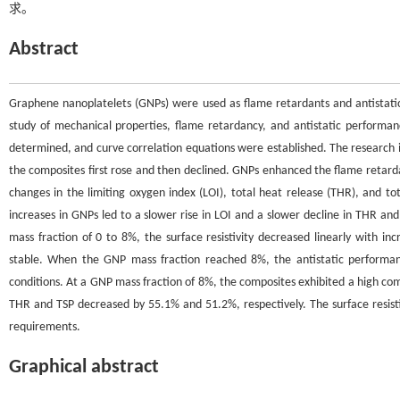
求。
Abstract
Graphene nanoplatelets (GNPs) were used as flame retardants and antistati
study of mechanical properties, flame retardancy, and antistatic performa
determined, and curve correlation equations were established. The research i
the composites first rose and then declined. GNPs enhanced the flame retar
changes in the limiting oxygen index (LOI), total heat release (THR), and t
increases in GNPs led to a slower rise in LOI and a slower decline in THR a
mass fraction of 0 to 8%, the surface resistivity decreased linearly with in
stable. When the GNP mass fraction reached 8%, the antistatic performa
conditions. At a GNP mass fraction of 8%, the composites exhibited a high c
THR and TSP decreased by 55.1% and 51.2%, respectively. The surface resist
requirements.
Graphical abstract