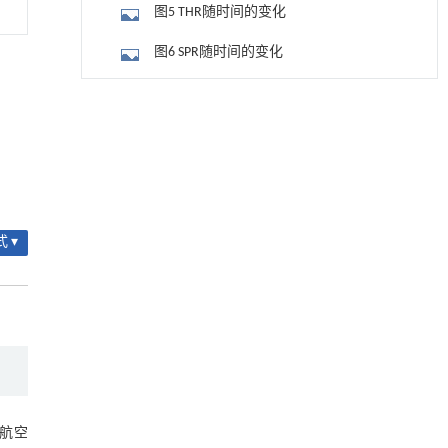
图5 THR随时间的变化
图6 SPR随时间的变化
图7 TSP随时间的变化
降温路面涂层混合反射行为及其对道路光环境
[1]
安全的影响研究
图8 PP/GNPs复合材料燃烧后的SEM照片
Engineering
. 2026, Vol.58(3): 1-303
(2 000×)
2.3 PP/GNPs复合材料抗静电性能分析
https://doi.org/10.1016/j.eng.2025.06.014
用于宽浓度范围高效捕集CO₂及低能耗再生的新
图9 在20 ℃、50%湿度下PP/GNPs复合材
[2]
型酮基IPDA相变吸收剂
料的ρ
 ▾
图10 温度对PP/GNPs复合材料ρ的影响
Engineering
. 2026, Vol.58(3): 1-303
https://doi.org/10.1016/j.eng.2025.05.008
图11 湿度对PP/GNPs复合材料ρ的影响
利用纳米结构增强水产养殖安全性——危害物
[3]
3 结论
检测与去除
Engineering
. 2026, Vol.58(3): 1-303
参考文献
https://doi.org/10.1016/j.eng.2025.07.044
基金资助
动力学引导的聚对苯二甲酸乙二酯可控低聚解
[4]
和航空
聚及其定制化高性能聚合物升级回收