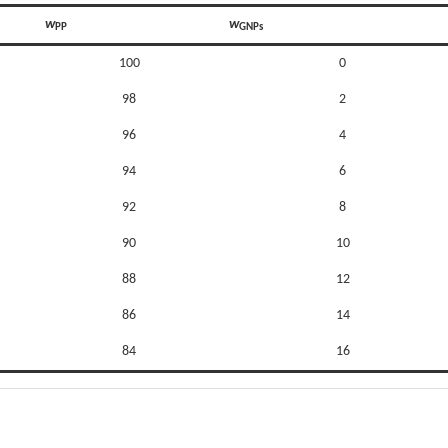
w
w
PP
GNPs
100
0
98
2
96
4
94
6
92
8
90
10
88
12
86
14
84
16