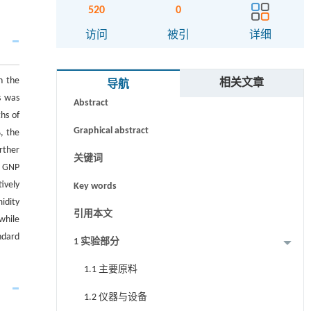
520
0
访问
被引
详细
摘要
h the
相关文章
导航
s was
Abstract
hs of
Graphical abstract
, the
rther
关键词
a GNP
ively
Key words
idity
引用本文
while
ndard
1 实验部分
1.1 主要原料
1.2 仪器与设备