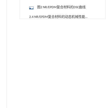
照片(500&#xD7;" role="presentation"
图2 NR/EPDM复合材料的DSC曲线
style="position: relative;">×××)
2.4 NR/EPDM复合材料的动态机械性能
分析
降温路面涂层混合反射行为及其对道路光环境
[1]
图3 NR/EPDM复合材料的G'和G''曲线
安全的影响研究
3 结论
Engineering
. 2026, Vol.58(3): 1-303
https://doi.org/10.1016/j.eng.2025.06.014
参考文献
用于宽浓度范围高效捕集CO₂及低能耗再生的新
[2]
基金资助
型酮基IPDA相变吸收剂
Engineering
. 2026, Vol.58(3): 1-303
https://doi.org/10.1016/j.eng.2025.05.008
用于背面供电网络的纯钌n-TSV加工与极致全干
[3]
法SOI晶圆减薄技术
Engineering
. 2026, Vol.58(3): 1-303
https://doi.org/10.1016/j.eng.2025.10.026
利用纳米结构增强水产养殖安全性——危害物
[4]
检测与去除