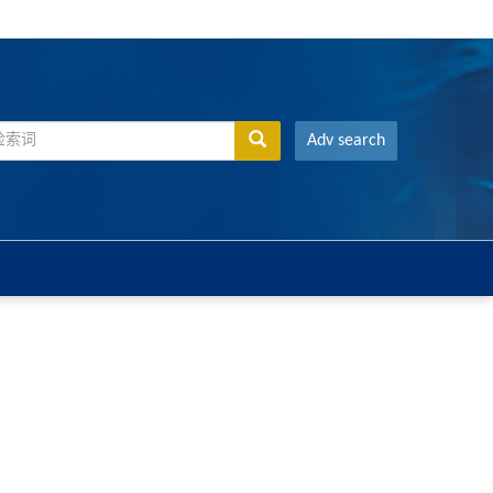
Adv search