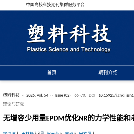
中国高校科技期刊集群服务平台
首页
期刊介绍
塑料科技
››
2026, Vol. 54
››
Issue (02)
: 66 -70.
DOI:
10.15925/j.cnki.iss
理论与研究
无增容少用量EPDM优化NR的力学性能和
1
1
,
2
1
1
1