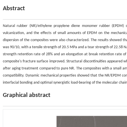
Abstract
Natural rubber (NR)/ethylene propylene diene monomer rubber (EPDM) c
vulcanization, and the effects of small amounts of EPDM on the mechanical
dispersion of the composites were also characterized. The results showed 
was 90/10, with a tensile strength of 20.5 MPa and a tear strength of 22.58
strength retention rate of 28% and an elongation at break retention rate of
composite's fracture surface improved. Structural discontinuities appeared 
after aging treatment compared to pure NR. The composites with a small amo
compatibility. Dynamic mechanical properties showed that the NR/EPDM com
interfacial bonding and optimal synergistic load-bearing of the molecular chai
Graphical abstract