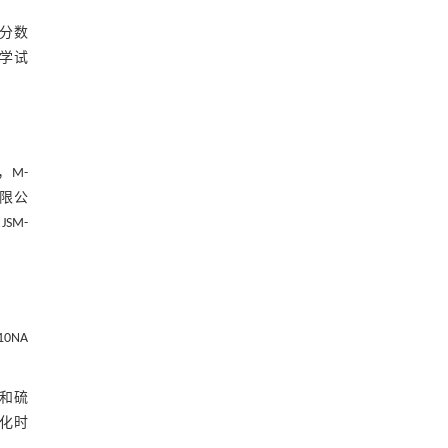
量分数
化学试
，M-
有限公
SM-
10NA
酸和硫
硫化时