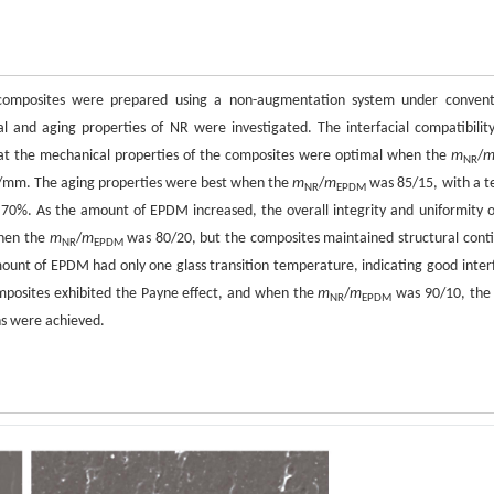
omposites were prepared using a non-augmentation system under convent
 and aging properties of NR were investigated. The interfacial compatibilit
that the mechanical properties of the composites were optimal when the
m
/
NR
 N/mm. The aging properties were best when the
m
/
m
was 85/15, with a te
NR
EPDM
 70%. As the amount of EPDM increased, the overall integrity and uniformity o
when the
m
/
m
was 80/20, but the composites maintained structural conti
NR
EPDM
unt of EPDM had only one glass transition temperature, indicating good interf
posites exhibited the Payne effect, and when the
m
/
m
was 90/10, the 
NR
EPDM
ns were achieved.