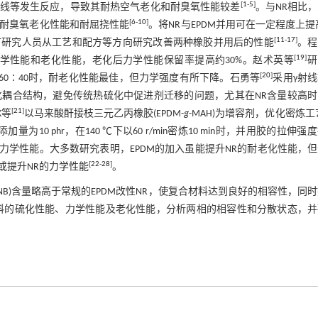
[
1
-
5
]
线等发生反应，导致其耐热空气老化和耐臭氧性能较差
。与NR相比
[
6
-
10
]
、耐臭氧老化性能和耐屈挠性能
。将NR与EPDM并用可在一定程度上提
[
11
-
17
]
有研究人员从工艺和配方等方向研究改善两种橡胶并用后的性能
。程
[
19
]
学性能和老化性能，老化后力学性能保留率提高约30%。赵术英等
研
[
20
]
60∶40时，耐老化性能最佳，但力学强度有所下降。石勇等
采用γ射
强化耦合结构，避免传统热硫化中促进剂迁移的问题，尤其在NR含量较高
[
21
]
K等
以马来酸酐接枝三元乙丙橡胶(EPDM-
g
-MAH)为增容剂，优化密炼工
10 phr，在140 ℃下以60 r/min密炼10 min时，并用胶的拉伸强
相容性和力学性能。大多数研究表明，EPDM的加入虽能提升NR的耐老化性能，
[
22
-
28
]
或提升NR的力学性能
。
B)含量略高于常规的EPDM改性NR，使复合材料达到良好的相容性，同
合材料的硫化性能、力学性能及老化性能，分析两相的相容性和分散状态，