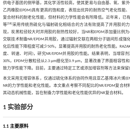
供电子基团的侧甲基，其化学活性较高，使其更易与自由基、氧、紫外
乙丙橡胶(EPDM)具有更高的饱和度，表现出优异的耐热空气老化性能
复合材料的耐老化性能，但材料的力学性能会有所降低。近年来，已
[
18
]
等
采用传统热硫化与辐射硫化相结合的方法有效提高了并用胶的力
现，炭黑粒径较大时并用胶的耐热性较好，当NR和EPDM添加量比例为
交联技术制备NR/EPDM并用胶，通过辐射交联在两相分子链间形成
化后性能下降程度可减少50%，显著提高并用胶的耐热老化性能。RAZA
度、转速、时间)，研究NR/EPDM并用胶的性能。结果表明，当增容剂添加量为
30%，EPDM分散粒径从2.3 μm细化至0.9 μm，显著改善了界面
致力学性能下降。目前，主要通过特定工艺或添加增容剂等方法来保留
本文采用无增容体系，仅通过硫化体系的协同作用且亚乙基降冰片烯(EN
NR的力学性能和老化性能。本文重点考察不同配比的NR/EPDM复
其动态机械性能，旨在制备力学性能和老化性能优异的NR复合材料。
1 实验部分
1.1 主要原料