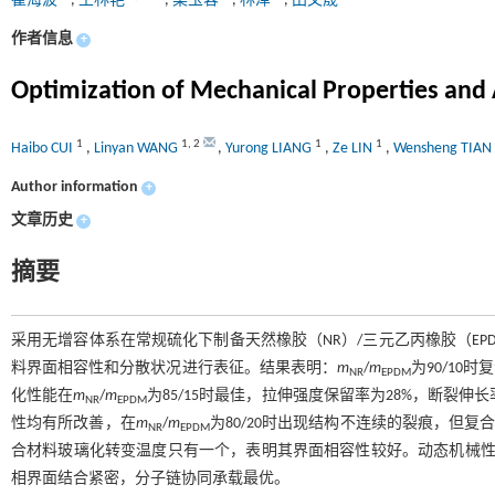
崔海波
,
王林艳
,
梁玉蓉
,
林泽
,
田文晟
作者信息
+
Optimization of Mechanical Properties and
1
1
,
2
1
1
Haibo CUI
,
Linyan WANG
,
Yurong LIANG
,
Ze LIN
,
Wensheng TIAN
Author information
+
文章历史
+
摘要
采用无增容体系在常规硫化下制备天然橡胶（NR）/三元乙丙橡胶（EP
料界面相容性和分散状况进行表征。结果表明：
m
/
m
为90/10时
NR
EPDM
化性能在
m
/
m
为85/15时最佳，拉伸强度保留率为28%，断裂伸
NR
EPDM
性均有所改善，在
m
/
m
为80/20时出现结构不连续的裂痕，但复
NR
EPDM
合材料玻璃化转变温度只有一个，表明其界面相容性较好。动态机械性能研究
相界面结合紧密，分子链协同承载最优。