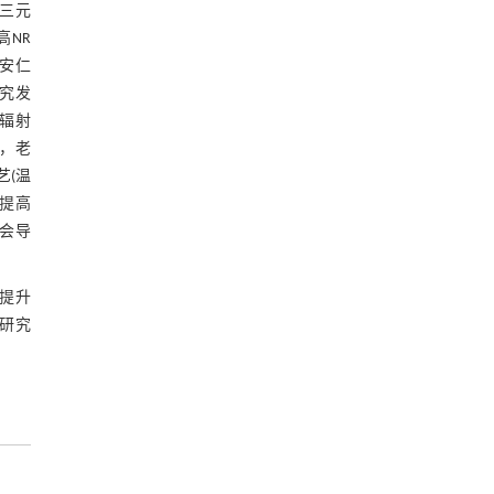
，三元
高NR
安仁
究发
线辐射
时，老
艺(温
度提高
但会导
时提升
并研究