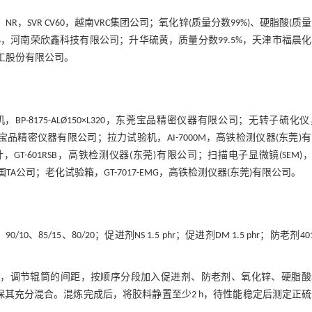
；NR，SVR CV60，越南VRC集团公司；氧化锌(质量分数99%)、硬脂酸(质
7%，河南荣欣鑫科技有限公司；升华硫黄，质量分数99.5%，天津市福晨
迈化工股份有限公司。
P-8175-ALØ150×L320，东莞宝品精密仪器有限公司；无转子硫化仪
东莞市宝品精密仪器有限公司；拉力试验机，AI-7000M，高铁检测仪器(东莞)
GT-601RSB，高铁检测仪器(东莞)有限公司；扫描电子显微镜(SEM)，J
6，美国TA公司；老化试验箱，GT-7017-EMG，高铁检测仪器(东莞)有限公司。
、90/10、85/15、80/20；促进剂NS 1.5 phr；促进剂DM 1.5 phr；防老剂40
5) ℃，调节辊筒的间距，按顺序分段加入促进剂、防老剂、氧化锌、硬脂
保其充分混合。混炼完成后，将胶料静置至少2 h，待性能稳定后测定正