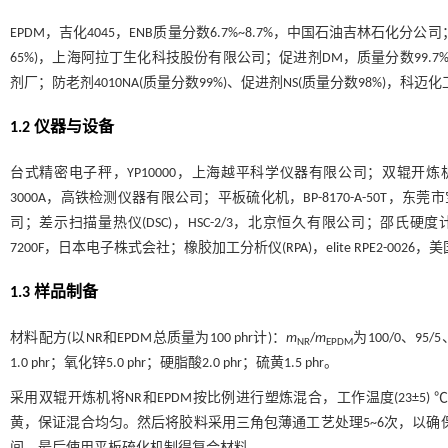
EPDM，吉化4045，ENB质量分数6.7%~8.7%，中国石油吉林石化分公司
65%)，上海阿拉丁生化科技股份有限公司；促进剂DM，质量分数99.
剂厂；防老剂4010NA(质量分数99%)、促进剂NS(质量分数98%)，科
1.2 仪器与设备
台式精密电子秤，YP10000，上海越平科学仪器有限公司；双辊开炼机，B
3000A，高铁检测仪器有限公司；平板硫化机，BP-8170-A-50T，
司；差示扫描量热仪(DSC)，HSC-2/3，北京恒久有限公司；邵氏硬度计，
7200F，日本电子株式会社；橡胶加工分析仪(RPA)，elite RPE2-002
1.3 样品制备
材料配方(以NR和EPDM总质量为100 phr计)：
m
/
m
为100/0、95/5
NR
EPDM
1.0 phr；氧化锌5.0 phr；硬脂酸2.0 phr；硫黄1.5 phr。
采用双辊开炼机将NR和EPDM按比例进行塑炼混合，工作温度(23±
黄，保证混合均匀。然后将胶料采用三角包薄通工艺处理5~6次，以确