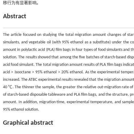
移行为有显著影响。
Abstract
The article focused on studying the total migration amount changes of sta
simulants, and vegetable oil (with 95% ethanol as a substitute) under the co
amount in polylactic acid (PLA) film bags in four types of food simulants and t
solution. The results showed that among the five batches of starch-based dis
acid food simulant. The total migration amount results of PLA film bags indicat
acid > isooctane > 95% ethanol > 20% ethanol. As the experimental temper
increased. The ATBC experimental results revealed that the migration amount
40 ℃. The thinner the sample, the greater the relative out-migration rate of 
of starch-based disposable tableware and PLA film bags, and the structure, pro
amount. In addition, migration time, experimental temperature, and sample th
95% ethanol solution.
Graphical abstract