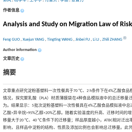
郭风
,
杨学军
,
王亭亭
,
付金贝
,
李丽
,
张智力
作者信息
+
Analysis and Study on Migration Law of Risk
Feng GUO
,
Xuejun YANG
,
Tingting WANG
,
Jinbei FU
,
Li LI
,
Zhili ZHANG
Author information
+
文章历史
+
摘要
文章重点研究淀粉基塑料一次性餐具于70 ℃、2 h条件下在4%乙酸食
情况，探究聚乳酸（PLA）材质薄膜袋在4种食品模拟液中的总迁移量迁移
为。结果显示：5批次淀粉基塑料一次性餐具在4%乙酸食品模拟液中总迁
乙酸>异辛烷>95%乙醇>20%乙醇。随着实验温度的升高、迁移时间的增加
移量大于20 ℃、40 ℃条件下的迁移量；样品厚度越小，ATBC相对
影响，且样品中淀粉的结构、性质及添加比例也会影响总迁移量。此外，迁