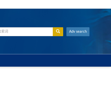
Adv search