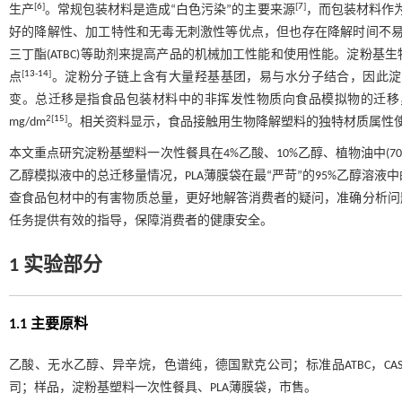
[
6
]
[
7
]
生产
。常规包装材料是造成“白色污染”的主要来源
，而包装材料作
好的降解性、加工特性和无毒无刺激性等优点，但也存在降解时间不
三丁酯(ATBC)等助剂来提高产品的机械加工性能和使用性能。淀粉
[
13
-
14
]
点
。淀粉分子链上含有大量羟基基团，易与水分子结合，因此淀
变。总迁移是指食品包装材料中的非挥发性物质向食品模拟物的迁移
2[
15
]
mg/dm
。相关资料显示，食品接触用生物降解塑料的独特材质属性
本文重点研究淀粉基塑料一次性餐具在4%乙酸、10%乙醇、植物油中(70 
乙醇模拟液中的总迁移量情况，PLA薄膜袋在最“严苛”的95%乙醇溶液
查食品包材中的有害物质总量，更好地解答消费者的疑问，准确分析问
任务提供有效的指导，保障消费者的健康安全。
1 实验部分
1.1 主要原料
乙酸、无水乙醇、异辛烷，色谱纯，德国默克公司；标准品ATBC，CAS
司；样品，淀粉基塑料一次性餐具、PLA薄膜袋，市售。