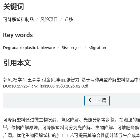
关键词
可降解塑料制品
/
风险项目
/
迁移
Key words
Degradable plastic tableware
/
Risk project
/
Migration
引用本文
郭风,杨学军,王亭亭,付金贝,李丽,张智力. 基于两种典型降解塑料制品中
DOI:10.15925/j.cnki.issn1005-3360.2026.02.028
上一篇
可降解塑料通过微生物发酵、氧化降解、光照分解等步骤，在潮湿的
[
1
]
。依据降解原理，可降解塑料可分为光降解、生物降解、可堆肥降解
广阔。优化生物降解塑料的加工工艺可提高其综合性能并降低生产成