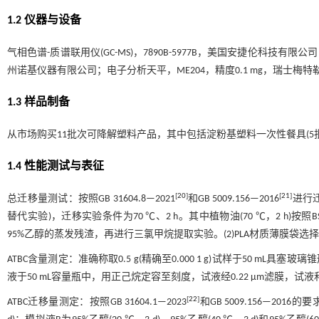
1.2 仪器与设备
气相色谱-质谱联用仪(GC-MS)，7890B-5977B，美国安捷伦科技有限
州诺基仪器有限公司；电子分析天平，ME204，精度0.1 mg，瑞士梅特
1.3 样品制备
从市场购买11批次可降解塑料产品，其中包括淀粉基塑料一次性餐具(5批次
1.4 性能测试与表征
[
20
]
[
21
]
总迁移量测试：按照GB 31604.8—2021
和GB 5009.156—2016
进行迁
替代实验)，迁移实验条件为70 ℃、2 h。其中植物油(70 ℃，2 h)按照BS 
95%乙醇的蒸发残渣，再进行三氯甲烷提取实验。(2)PLA材质薄膜袋选择
ATBC含量测定：准确称取0.5 g(精确至0.000 1 g)试样于50 mL
液于50 mL容量瓶中，用正己烷定容至刻度，试液经0.22 μm滤膜，试
[
22
]
ATBC迁移量测定：按照GB 31604.1—2023
和GB 5009.156—2016的