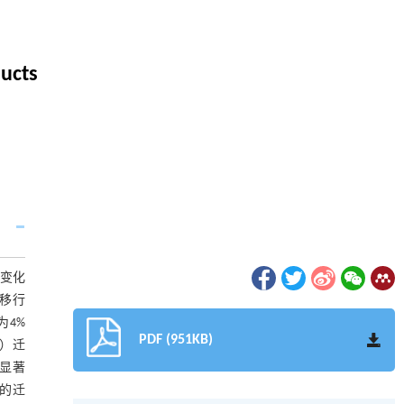
ducts
量变化
迁移行
为4%
PDF (951KB)
d）迁
有显著
中的迁