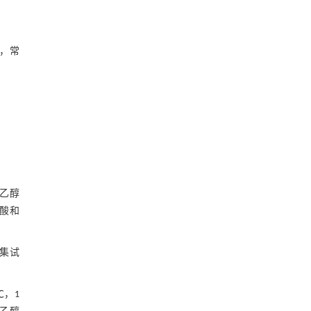
8，常
%乙醇
乙酸和
收集试
℃，1