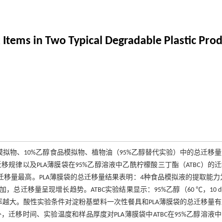
 Items in Two Typical Degradable Plastic Pro
品模拟物、10%乙醇食品模拟物、植物油（95%乙醇替代实验）中的总迁移
规律以及PLA薄膜袋在95%乙醇溶液中乙酰柠檬酸三丁酯（ATBC）的
移量最高。PLA薄膜袋的总迁移量结果表明：4种食品模拟液的提取能力
，总迁移量呈现增长趋势。ATBC实验结果显示：95%乙醇（60 ℃，10 
迁出率越大。酸性实验条件对淀粉基塑料一次性餐具和PLA薄膜袋的总迁移量
移时间、实验温度和样品厚度对PLA薄膜袋中ATBC在95%乙醇溶液