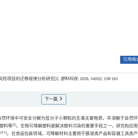
引用格式
风险项目的迁移规律分析研究[J].
塑料科技
, 2026, 54(02): 158-161
下一篇
自然环境中可安全分解为低分子小颗粒的无毒无害物质，并溶解于自然环
[
2
]
塑料等
。生物可降解塑料是解决塑料污染的重要手段之一，研究和应用
[
3
-
5
]
本
。在食品包装领域，可降解材料主要用于膜袋类产品和容器工具类产