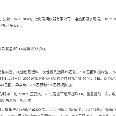
公司；烘箱，WFO-700W，上海爱朗仪器有限公司；电热恒温水浴锅，HH-21-
勒-托利多公司。
餐盒)和PLA薄膜袋(6批次)。
移实验。(1)淀粉基塑料一次性餐具选择4%乙酸、10%乙醇和植物油(95
EN 1186—1：2002选择溶剂替代实验条件95%乙醇(60 ℃，2 h)。对4%
4%乙酸、异辛烷、20%乙醇和95%乙醇模拟液。
具塞玻璃锥形瓶中，加入20 mL正己烷，45 ℃温度下超声提取1 h，重复提取一次，
液和空白溶液上机测试。
要求，模拟液A为95%乙醇(20 ℃，1 d)、95%乙醇(40 ℃，1 d)和95%乙醇(60 