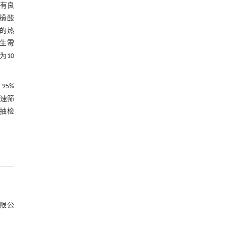
具有良
檬酸
究的热
生霉
10
95%
快速筛
抽检
有限公