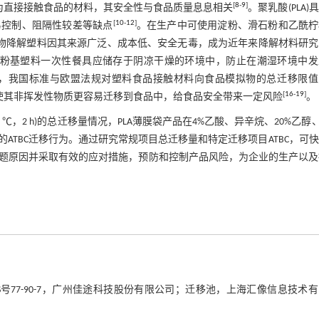
[
8
-
9
]
为直接接触食品的材料，其安全性与食品质量息息相关
。聚乳酸(PLA)
[
10
-
12
]
易控制、阻隔性较差等缺点
。在生产中可使用淀粉、滑石粉和乙酰柠
基生物降解塑料因其来源广泛、成本低、安全无毒，成为近年来降解材料研
粉基塑料一次性餐具应储存于阴凉干燥的环境中，防止在潮湿环境中发
，我国标准与欧盟法规对塑料食品接触材料向食品模拟物的总迁移限值为
[
16
-
19
]
使其非挥发性物质更容易迁移到食品中，给食品安全带来一定风险
。
℃，2 h)的总迁移量情况，PLA薄膜袋产品在4%乙酸、异辛烷、20%乙醇、
中的ATBC迁移行为。通过研究常规项目总迁移量和特定迁移项目ATBC，可
题原因并采取有效的应对措施，预防和控制产品风险，为企业的生产以及
号77-90-7，广州佳途科技股份有限公司；迁移池，上海汇像信息技术