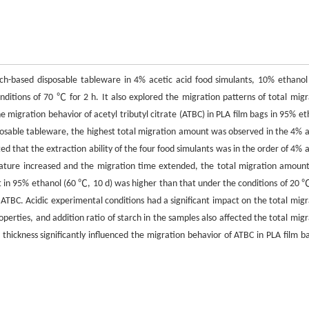
rch-based disposable tableware in 4% acetic acid food simulants, 10% ethanol
nditions of 70 ℃ for 2 h. It also explored the migration patterns of total migr
he migration behavior of acetyl tributyl citrate (ATBC) in PLA film bags in 95% e
posable tableware, the highest total migration amount was observed in the 4% a
ed that the extraction ability of the four food simulants was in the order of 4% 
ature increased and the migration time extended, the total migration amount
 in 95% ethanol (60 ℃, 10 d) was higher than that under the conditions of 20 
ATBC. Acidic experimental conditions had a significant impact on the total migr
perties, and addition ratio of starch in the samples also affected the total migr
ickness significantly influenced the migration behavior of ATBC in PLA film ba