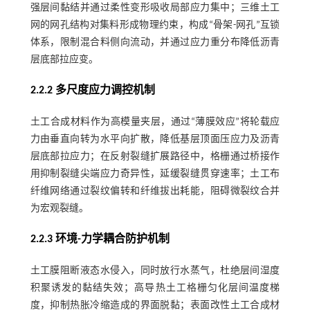
强层间黏结并通过柔性变形吸收局部应力集中；三维土工
网的网孔结构对集料形成物理约束，构成“骨架-网孔”互锁
体系，限制混合料侧向流动，并通过应力重分布降低沥青
层底部拉应变。
2.2.2 多尺度应力调控机制
土工合成材料作为高模量夹层，通过“薄膜效应”将轮载应
力由垂直向转为水平向扩散，降低基层顶面压应力及沥青
层底部拉应力；在反射裂缝扩展路径中，格栅通过桥接作
用抑制裂缝尖端应力奇异性，延缓裂缝贯穿速率；土工布
纤维网络通过裂纹偏转和纤维拔出耗能，阻碍微裂纹合并
为宏观裂缝。
2.2.3 环境-力学耦合防护机制
土工膜阻断液态水侵入，同时放行水蒸气，杜绝层间湿度
积聚诱发的黏结失效；高导热土工格栅匀化层间温度梯
度，抑制热胀冷缩造成的界面脱黏；表面改性土工合成材