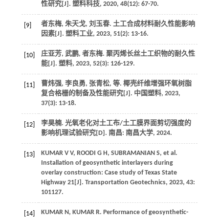
性研究[J].
塑料科技
,
2020
,
48
(12): 67-70.
者东梅, 朱天戈, 刘玉春. 土工合成材料耐久性能影响
[9]
因素[J].
塑料工业
,
2023
,
51
(2): 13-16.
庄亚芳, 武鹏, 者东梅. 聚丙烯长丝土工织物的耐久性
[10]
能[J].
塑料
,
2023
,
52
(3): 126-129.
曹炜强, 李良勇, 张青松,
等
. 椰壳纤维增强环氧树脂
[11]
复合格栅的制备及性能研究[J].
中国塑料
,
2023
,
37
(3): 13-18.
李昊楠. 光氧老化对土工布/土工膜界面剪切强度的
[12]
影响机理试验研究[D]. 南昌: 南昌大学,
2024
.
KUMAR
V V
,
ROODI
G H
,
SUBRAMANIAN
S
,
et al
.
[13]
Installation of geosynthetic interlayers during
overlay construction: Case study of Texas State
Highway 21[J].
Transportation Geotechnics
,
2023
,
43
:
101127.
KUMAR
N
,
KUMAR
R
. Performance of geosynthetic-
[14]