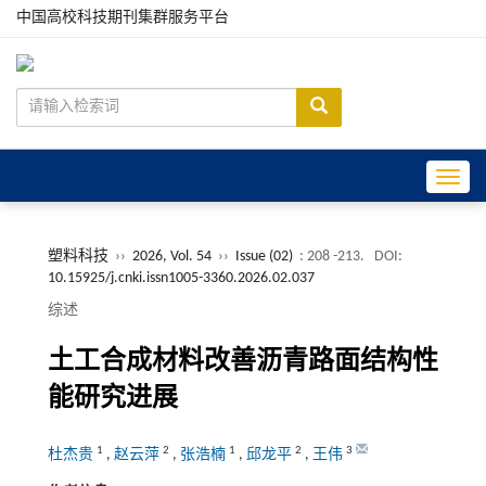
中国高校科技期刊集群服务平台
Toggle
塑料科技
››
2026, Vol. 54
››
Issue (02)
: 208 -213.
DOI:
10.15925/j.cnki.issn1005-3360.2026.02.037
综述
土工合成材料改善沥青路面结构性
能研究进展
1
2
1
2
3
杜杰贵
,
赵云萍
,
张浩楠
,
邱龙平
,
王伟