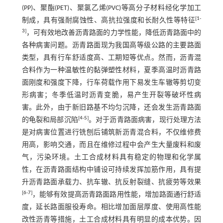
(PP)、聚酯(PET)、聚氯乙烯(PVC)等高分子材料经化学加工
[
1
-
制成，具有强耐腐蚀性、高抗拉强度和长耐久性等特征
3
]
，可有效地改善沥青路面的力学性能，降低沥青路面中的
各种病害问题。沥青路面现为我国高等级公路的主要路面
类型，具有行车舒适度高、工期短等优点。然而，沥青混
合料作为一种温敏性的黏弹塑性材料，夏季高温时沥青路
面刚度和强度下降，行车荷载作用下易发生车辙等剪切变
形病害；冬季低温时沥青变脆，易产生开裂等破坏性病
害。此外，由于新旧路基不均匀沉降，还会发生沥青路面
[
4
-
5
]
的龟裂和局部沉陷
。对于沥青路面病害，现行处理方法
是对病害位置进行铣刨后铺筑新沥青混合料，不仅维修费
用高，影响交通，而且在维修过程中会产生大量废料和废
气，污染环境。土工合成材料具有稳定的物理和化学属
性，在沥青路面结构中铺设可持续发挥加筋作用，具有提
升沥青路面承载力、抗车辙、抗反射裂缝、抗疲劳等效果
[
6
-
7
]
，能够有效提高沥青路面路用性能，增加路面通行舒适
度，延长路面服役寿命。相比增加面层厚度、使用高性能
改性沥青等措施，土工合成材料具有明显的成本优势。因