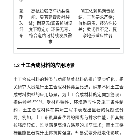
栅
聚
高抗拉强度与抗裂性
施工依赖热沥青黏
酯
能，显著延缓反射裂
结，工艺要求严格；
玻
缝；耐高温(沥青摊铺温
价格昂贵，经济性较
纤
度下稳定)；环保无毒，
差；柔韧性不足，复
布
符合道路可持续发展需
杂地形适应性弱
求
1.2 土工合成材料的应用场景
土工合成材料的种类与功能随着材料的推广逐步细化，相
关研究人员进行土工合成材料类型比选，确定不同土工合
成材料类型的应用场景，为土工合成材料的定向加筋设计
[
12
-
16
]
提供参考
。受材料特性、环境适应性及施工条件制
约，土工合成材料在实际工程中表现出显著的优缺点分
异。例如，土工布虽具备优异的隔离与排水性能，但其抗
拉强度较低，难以满足高填方路基的加筋需求；而土工格
栅虽能显著提升土体抗剪强度，却易受紫外线老化影响，