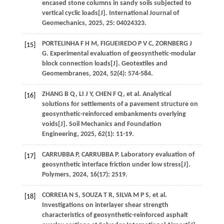
encased stone columns in sandy soils subjected to
vertical cyclic loads[J].
International Journal of
Geomechanics
,
2025
,
25
: 04024323.
PORTELINHA
F H M
,
FIGUEIREDO
P V C
,
ZORNBERG
J
[15]
G
. Experimental evaluation of geosynthetic-modular
block connection loads[J].
Geotextiles and
Geomembranes
,
2024
,
52
(4): 574-584.
ZHANG
B Q
,
LI
J Y
,
CHEN
F Q
,
et al
. Analytical
[16]
solutions for settlements of a pavement structure on
geosynthetic-reinforced embankments overlying
voids[J].
Soil Mechanics and Foundation
Engineering
,
2025
,
62
(1): 11-19.
CARRUBBA
P
,
CARRUBBA
P
. Laboratory evaluation of
[17]
geosynthetic interface friction under low stress[J].
Polymers
,
2024
,
16
(17): 2519.
CORREIA
N S
,
SOUZA
T R
,
SILVA
M P S
,
et al
.
[18]
Investigations on interlayer shear strength
characteristics of geosynthetic-reinforced asphalt