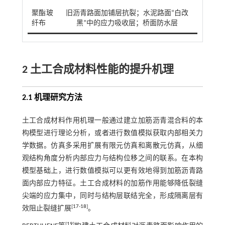
聚酯玻
旧沥青路面加铺层抗裂；水泥路面“白改
纤布
黑”中的应力吸收层；桥面防水层
2 土工合成材料性能的提升机理
2.1 机理研究方法
土工合成材料作用机理一般通过建立加筋沥青混合料的本
构模型进行理论分析，或者进行数值模拟获取内部相关力
学数据。仿真多采用扩展有限元仿真和离散元仿真，从细
观结构角度分析内部应力与结构位移之间的联系。在本构
模型基础上，进行数值模拟可以更有效地得到加筋沥青路
面内部应力特征。土工合成材料的加筋作用能够降低裂缝
尖端的应力集中，同时与结构层联结完全，形成隔离层有
[
17
-
18
]
效阻止裂缝扩展
。
[
19
]