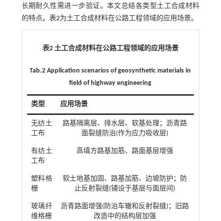
长期耐久性需进一步验证。本文总结各类型土工合成材料
的特点。
表2
为土工合成材料在公路工程领域的应用场景。
表2 土工合成材料在公路工程领域的应用场景
Tab.2 Application scenarios of geosynthetic materials in
field of highway engineering
类型
应用场景
无纺土
路基隔离层、排水层、软基处理；沥青路
工布
面裂缝防治(作为应力吸收层)
有纺土
高填方路基加筋、路面基层增强
工布
塑料格
软土地基加固、路基加筋、边坡防护；防
栅
止反射裂缝(铺设于基层与面层间)
玻璃纤
沥青路面增强(防治车辙和反射裂缝)；旧路
维格栅
改造中的结构层加强