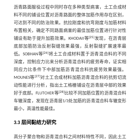
沥青路面服役过程中同时存在多种类型病害，土工合成材
料不同的铺设位置对沥青路面的整体加筋作用存在区别，
可达到不同的防治效果。抗拉刚度和抗弯刚度与加筋材料
布置相关，确定不同路面病害的最佳加筋位置进行针对性
[
25
]
铺设有助于提升加筋效果。KHODAII等
发现，在沥青层
底部加筋防治反射裂缝效果最强，反射裂缝扩展速率最
[
26
]
低。SOBHAN等
将土工合成材料置于沥青混合料的不同
深度，控制应力比来分析沥青混合料的疲劳寿命，证实相
同应力比条件下中部加筋沥青混合料抗疲劳效果最强。
[
27
]
MOUNES等
对土工合成材料加筋沥青混合料的抗剪切流
动性能进行分析，指出土工格栅铺设在沥青层中部的效果
[
28
]
好于底部。FLUTCHER等
比较不同加筋位置的沥青混合料
车辙深度，发现在沥青层1/3处加筋的沥青混合料车辙变形
最小，高温性能最佳。
3.3 层间黏结力研究
高分子聚合物和沥青混合料之间材料特性不同，因此土工