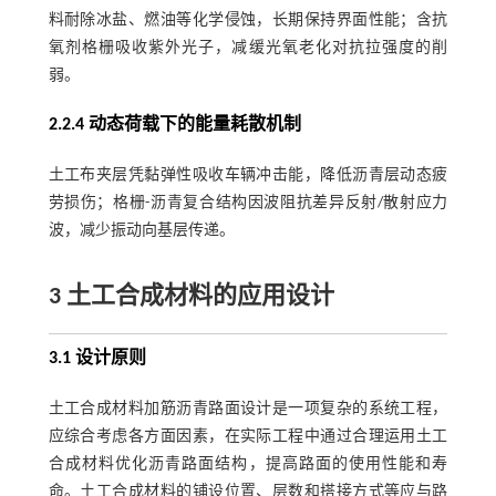
料耐除冰盐、燃油等化学侵蚀，长期保持界面性能；含抗
氧剂格栅吸收紫外光子，减缓光氧老化对抗拉强度的削
弱。
2.2.4 动态荷载下的能量耗散机制
土工布夹层凭黏弹性吸收车辆冲击能，降低沥青层动态疲
劳损伤；格栅-沥青复合结构因波阻抗差异反射/散射应力
波，减少振动向基层传递。
3 土工合成材料的应用设计
3.1 设计原则
土工合成材料加筋沥青路面设计是一项复杂的系统工程，
应综合考虑各方面因素，在实际工程中通过合理运用土工
合成材料优化沥青路面结构，提高路面的使用性能和寿
命。土工合成材料的铺设位置、层数和搭接方式等应与路