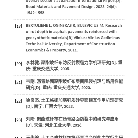
overlay sections at Salvador International Airport[J].
Road Materials and Pavement Design
,
2023
,
24
(6):
1542-1558.
BERTULIENE
L
,
OGINSKAS
R
,
BULEVICIUS
M
. Research
[19]
of rut depth in asphalt pavements reinforced with
geosynthetic materials[R] Vilnius: Vilnius Gediminas
Technical University, Department of Construction
Economics & Property,
2011
.
李林健. 聚酯玻纤布防反射裂缝力学机理研究[D]. 重
[20]
庆: 重庆交通大学,
2008
.
韦刚. 沥青路面聚酯玻纤布层间阻裂机理与路用性能
[21]
研究[D]. 重庆: 重庆交通大学,
2020
.
徐良杰. 土工格栅加筋钙质砂界面相互作用机理研究
[22]
[D]. 南宁: 广西大学,
2023
.
刘盼. 聚酯玻纤布在沥青路面防裂中的研究与应用
[23]
[D]. 天津: 河北工业大学,
2016
.