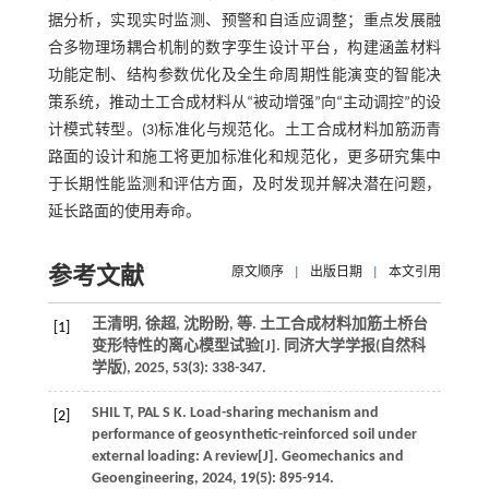
据分析，实现实时监测、预警和自适应调整；重点发展融
合多物理场耦合机制的数字孪生设计平台，构建涵盖材料
功能定制、结构参数优化及全生命周期性能演变的智能决
策系统，推动土工合成材料从“被动增强”向“主动调控”的设
计模式转型。(3)标准化与规范化。土工合成材料加筋沥青
路面的设计和施工将更加标准化和规范化，更多研究集中
于长期性能监测和评估方面，及时发现并解决潜在问题，
延长路面的使用寿命。
参考文献
原文顺序
|
出版日期
|
本文引用
王清明, 徐超, 沈盼盼,
等
. 土工合成材料加筋土桥台
[1]
变形特性的离心模型试验[J].
同济大学学报(自然科
学版)
,
2025
,
53
(3): 338-347.
SHIL
T
,
PAL
S K
. Load-sharing mechanism and
[2]
performance of geosynthetic-reinforced soil under
external loading: A review[J].
Geomechanics and
Geoengineering
,
2024
,
19
(5): 895-914.