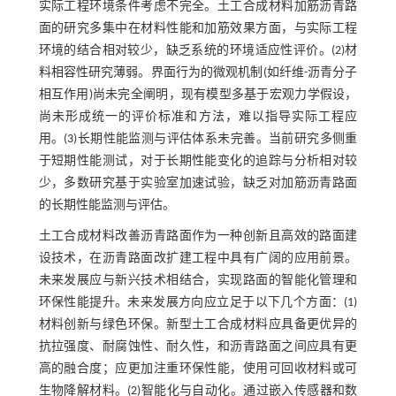
实际工程环境条件考虑不完全。土工合成材料加筋沥青路
面的研究多集中在材料性能和加筋效果方面，与实际工程
环境的结合相对较少，缺乏系统的环境适应性评价。(2)材
料相容性研究薄弱。界面行为的微观机制(如纤维-沥青分子
相互作用)尚未完全阐明，现有模型多基于宏观力学假设，
尚未形成统一的评价标准和方法，难以指导实际工程应
用。(3)长期性能监测与评估体系未完善。当前研究多侧重
于短期性能测试，对于长期性能变化的追踪与分析相对较
少，多数研究基于实验室加速试验，缺乏对加筋沥青路面
的长期性能监测与评估。
土工合成材料改善沥青路面作为一种创新且高效的路面建
设技术，在沥青路面改扩建工程中具有广阔的应用前景。
未来发展应与新兴技术相结合，实现路面的智能化管理和
环保性能提升。未来发展方向应立足于以下几个方面：(1)
材料创新与绿色环保。新型土工合成材料应具备更优异的
抗拉强度、耐腐蚀性、耐久性，和沥青路面之间应具有更
高的融合度；应更加注重环保性能，使用可回收材料或可
生物降解材料。(2)智能化与自动化。通过嵌入传感器和数