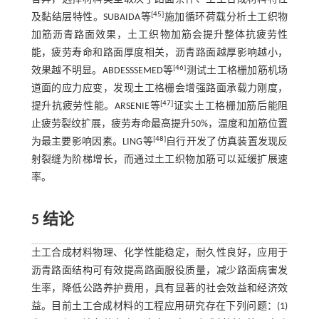
[
45
]
及黏结层特性。SUBAIDA等
施加循环荷载分析土工织物
加筋沥青路面效果，土工织物加筋会提升整体抗疲劳性
能，疲劳寿命和路面厚度相关，沥青路面越厚影响越小，
[
46
]
效果越不明显。ABDESSSEMED等
测试土工格栅加筋机场
道面的应力应变，发现土工格栅会增强路面承载力刚度，
[
47
]
提升抗疲劳性能。ARSENIE等
证实土工格栅加筋后能阻
止疲劳裂纹扩展，疲劳寿命最高提升50%，温度和加筋位置
[
48
]
为最主要影响因素。LING等
自行开发了仿真装置发现反
射裂缝为阶梯增长，而通过土工织物加筋可以延缓扩展速
率。
5 结论
土工合成材料物理、化学性能稳定，耐久性良好，应用于
沥青路面结构可有效提高路面服役质量，减少路面病害发
生率，降低公路养护费用，具有显著的社会效益和经济效
益。目前土工合成材料的工程应用研究存在下列问题：(1)