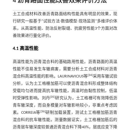
4 沥青路面性能改善效果评价方法
土工合成材料改善沥青路面结构性能具有明显的效果，现
行研究一般基于“试验方法-数值模型-现场监测”多维评价体
系，从高温性能、防治反射裂缝、抗疲劳性能3个方面对改
善效果进行量化评价。
4.1 高温性能
高温性能为沥青混合料的基础路用性能，沥青路面的高温
性能不佳易发生车辙病害，需要分析土工合成材料对沥青
[
34
]
混合料高温性能的影响。LAURINAVICIUS等
采用车辙试验
分析，认为土工格栅加筋可以使沥青混合料形成整体结构
受载均匀进而提高抗车辙性能，高温时由黏性控制，低温
[
35
]
时受弹性影响。刘丹
研究认为，土工格栅可有效降低沥
青车辙深度，而自身模量对车辙影响较小，非重点考虑因
[
36
]
素。CORREIA等
研制加载装置，测试土工格栅加筋沥青
混合料的抗车辙性能。测量数据证实，土工格栅加筋后的
沥青层车辙深度较普通沥青混合料下降40%，层底应变下降