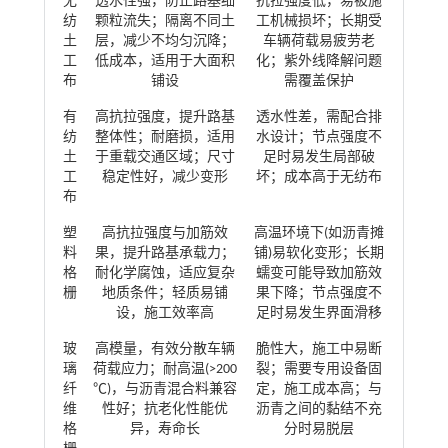
无
透水性强，防止路基细
抗拉强度低，易被施
纺
颗粒流失；隔离不同土
工机械损坏；长期受
土
层，减少不均匀沉降；
车辆荷载易疲劳老
工
低成本，适用于大面积
化；紫外线降解问题
布
铺设
需覆盖保护
有
高抗拉强度，提升路基
透水性差，需配合排
纺
整体性；耐磨损，适用
水设计；节点强度不
土
于重载交通区域；尺寸
足时易发生局部破
工
稳定性好，减少变形
坏；成本高于无纺布
布
塑
高抗拉强度与加筋效
高温环境下(如沥青摊
料
果，提升路基承载力；
铺)易软化变形；长期
格
耐化学腐蚀，适应复杂
蠕变可能导致加筋效
栅
地质条件；轻质易铺
果下降；节点强度不
设，施工效率高
足时易发生界面滑移
玻
高模量，有效分散车辆
脆性大，施工中易断
璃
荷载应力；耐高温(>200
裂；需要专用设备固
纤
℃)，与沥青混合料兼容
定，施工成本高；与
维
性好；抗老化性能优
沥青之间的黏结不充
格
异，寿命长
分时易脱层