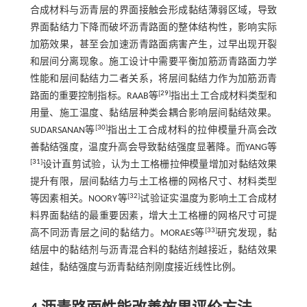
合成材料与沥青层的界面接触会形成黏结薄弱区域，导致
界面黏结力下降而破坏沥青路面的整体结构性，影响实际
加筋效果，甚至会加速沥青路面病害产生，过早出现开裂
和层间分离现象。施工设计中需要平衡加筋沥青路面力学
性能和层间黏结力二者关系，将层间黏结力作为加筋沥青
[
29
]
路面的重要控制指标。RAAB等
指出土工合成材料类型和
用量、施工温度、黏结层种类会耦合影响层间黏结效果。
[
30
]
SUDARSANAN等
指出土工合成材料的拉伸模量升高会改
善黏结强度，温度升高会导致黏结强度显著降。而YANG等
[
31
]
设计直剪试验，认为土工格栅拉伸模量增加对黏结效果
提升有限，层间黏结力与土工格栅的网格尺寸、材料类型
[
32
]
等因素相关。NOORY等
试验证实温度为影响土工合成材
料界面黏结的最重要因素，增大土工格栅的网格尺寸可提
[
33
]
高不同沥青层之间的黏结力。MORAES等
研究发现，黏
结层中的黏结剂与沥青混合料的黏结剂越接近，黏结效果
越佳，黏结强度与沥青黏结剂刚度接近线性比例。