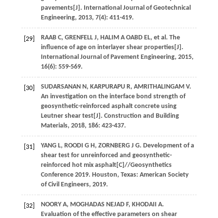
pavements[J].
International Journal of Geotechnical
Engineering
,
2013
,
7
(4): 411-419.
RAAB
C
,
GRENFELL
J
,
HALIM A OABD
EL
,
et al
. The
[29]
influence of age on interlayer shear properties[J].
International Journal of Pavement Engineering
,
2015
,
16
(6): 559-569.
SUDARSANAN
N
,
KARPURAPU
R
,
AMRITHALINGAM
V
.
[30]
An investigation on the interface bond strength of
geosynthetic-reinforced asphalt concrete using
Leutner shear test[J].
Construction and Building
Materials
,
2018
,
186
: 423-437.
YANG
L
,
ROODI
G H
,
ZORNBERG
J G
. Development of a
[31]
shear test for unreinforced and geosynthetic-
reinforced hot mix asphalt[C]//Geosynthetics
Conference 2019. Houston, Texas: American Society
of Civil Engineers,
2019
.
NOORY
A
,
MOGHADAS NEJAD
F
,
KHODAII
A
.
[32]
Evaluation of the effective parameters on shear