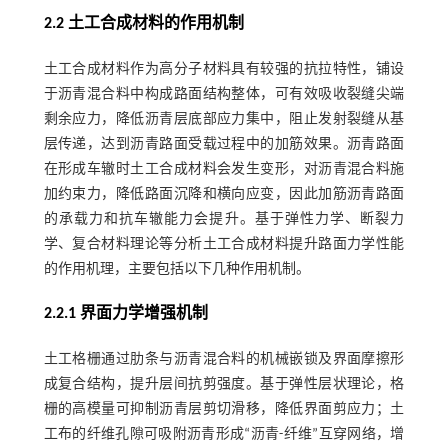
2.2 土工合成材料的作用机制
土工合成材料作为高分子材料具有较强的抗拉特性，铺设
于沥青混合料中构成路面结构整体，可有效吸收裂缝尖端
剩余应力，降低沥青层底部应力集中，阻止发射裂缝从基
层传递，达到沥青路面受载过程中的加筋效果。沥青路面
在形成车辙时土工合成材料会发生变形，对沥青混合料施
加约束力，降低路面沉降和横向应变，因此加筋沥青路面
的承载力和抗车辙能力会提升。基于弹性力学、断裂力
学、复合材料理论等分析土工合成材料提升路面力学性能
的作用机理，主要包括以下几种作用机制。
2.2.1 界面力学增强机制
土工格栅通过肋条与沥青混合料的机械嵌锁及界面摩擦形
成复合结构，提升层间抗剪强度。基于弹性层状理论，格
栅的高模量可抑制沥青层剪切滑移，降低界面剪应力；土
工布的纤维孔隙可吸附沥青形成“沥青-纤维”互穿网络，增