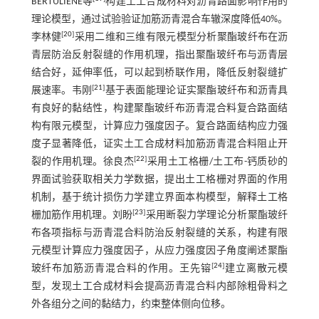
BERTULIENE等
构建土工合成材料对沥青路面影响作用的
理论模型，通过试验验证加筋沥青混合车辙深度降低40%。
[
20
]
李林健
采用二维和三维有限元模型分析聚酯玻纤布在沥
青层防治反射裂缝的作用机理，指出聚酯玻纤布与沥青层
结合好，延伸率低，可以起到桥联作用，降低反射裂缝扩
[
21
]
展速率。韦刚
基于表面能理论证实聚酯玻纤布和沥青具
有良好的黏结性，构建聚酯玻纤布沥青混合料复合路面结
构有限元模型，计算应力强度因子。复合路面结构应力强
度子显著降低，证实土工合成材料加筋沥青混合料阻止开
[
22
]
裂的作用机理。徐良杰
采用土工格栅/土工布-钙质砂的
界面试验获取相关力学数据，提出土工格栅对界面的作用
机制，基于统计损伤力学建立界面本构模型，解释土工格
[
23
]
栅加筋作用机理。刘盼
采用断裂力学理论分析聚酯玻纤
布各项指标与沥青混合料防治反射裂缝的关系，构建有限
元模型计算应力强度因子，从应力强度因子角度阐述聚酯
[
24
]
玻纤布加筋沥青混合料的作用。王先镕
建立离散元模
型，发现土工合成材料会提高沥青混合料内部除粗骨料之
外各组分之间的黏结力，约束整体侧向位移。