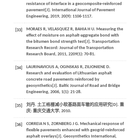
resistance of interface in a geocomposite-reinforced
pavement[J].
International Journal of Pavement
Engineering
,
2019
,
20
(9): 1106-1117.
MORAES
R
,
VELASQUEZ
R
,
BAHIA
H U
. Measuring the
[33]
effect of moisture on asphalt-aggregate bond with
the bitumen bond strength test[J].
Transportation
Research Record: Journal of the Transportation
Research Board
,
2011
,
2209
(1): 70-81.
LAURINAVICIUS
A
,
OGINSKAS
R
,
ZILIONIENE
D
.
[34]
Research and evaluation of Lithuanian asphalt
concrete road pavements reinforced by
geosynthetics[J].
Baltic Journal of Road and Bridge
Engineering
,
2006
,
1
(1): 21-28.
刘丹. 土工格栅减小软基路面车辙的应用研究[D]. 重
[35]
庆: 重庆交通大学,
2010
.
CORREIA
N S
,
ZORNBERG
J G
. Mechanical response of
[36]
flexible pavements enhanced with geogrid-reinforced
asphalt overlays[J].
Geosynthetics International
,