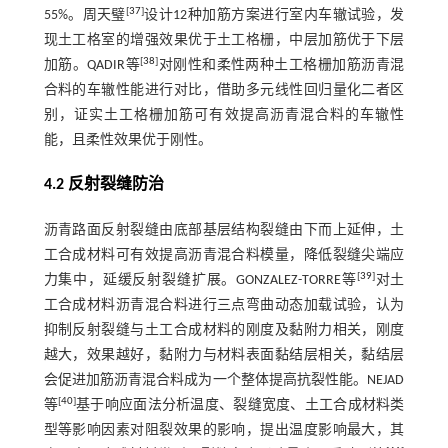
[
37
]
55%。周天璧
设计12种加筋方案进行室内车辙试验，发
现土工格室的增强效果优于土工格栅，中层加筋优于下层
[
38
]
加筋。QADIR等
对刚性和柔性两种土工格栅加筋沥青混
合料的车辙性能进行对比，借助多元线性回归量化二者区
别，证实土工格栅加筋可有效提高沥青混合料的车辙性
能，且柔性效果优于刚性。
4.2 反射裂缝防治
沥青路面反射裂缝由底部基层结构裂缝由下而上延伸，土
工合成材料可有效提高沥青混合料模量，降低裂缝尖端应
[
39
]
力集中，延缓反射裂缝扩展。GONZALEZ-TORRE等
对土
工合成材料沥青混合料进行三点弯曲动态加载试验，认为
抑制反射裂缝与土工合成材料的刚度及黏附力相关，刚度
越大，效果越好，黏附力与材料表面黏结层相关，黏结层
会促进加筋沥青混合料成为一个整体提高抗裂性能。NEJAD
[
40
]
等
基于响应面法分析温度、裂缝宽度、土工合成材料类
型等影响因素对阻裂效果的影响，提出温度影响最大，其