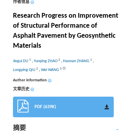
作者信息
+
Research Progress on Improvement
of Structural Performance of
Asphalt Pavement by Geosynthetic
Materials
1
2
1
Jiegui DU
,
Yunping ZHAO
,
Haonan ZHANG
,
2
3
Longping QIU
,
Wei WANG
Author information
+
文章历史
+
PDF (639K)
摘要