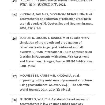
王先镕. 土工合成材料加筋沥青混合料的力学行为研
[24]
究[D]. 武汉: 武汉理工大学,
2021
.
KHODAII
A
,
FALLAH
S
,
MOGHADAS NEJAD
F
. Effects of
[25]
geosynthetics on reduction of reflection cracking in
asphalt overlays[J].
Geotextiles and Geomembranes
,
2009
,
27
(1): 1-8.
SOBHAN
K
,
CROOKS
T
,
TANDON
V
,
et al
. Laboratory
[26]
simulation of the growth and propagation of
reflection cracks in geogrid reinforced asphalt
overlays[C]//5th International RILEM Conference on
Cracking in Pavements-Mitigation, Risk Assesment
and Prevention. Limoges, France: RILEM Publications
SARL,
2004
.
MOUNES
S M
,
KARIM
M R
,
KHODAII
A
,
et al
.
[27]
Improving rutting resistance of pavement structures
using geosynthetics: An overview[J].
The Scientific
World Journal
,
2014
,
2014
(1): 764218.
FLUTCHER
S
,
WU
J T H
. A state-of-the-art review on
[28]
geosynthetics in low-volume asphalt roadway