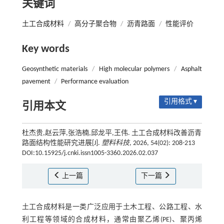
关键词
土工合成材料
/
高分子聚合物
/
沥青路面
/
性能评价
Key words
Geosynthetic materials
/
High molecular polymers
/
Asphalt
pavement
/
Performance evaluation
引用格式 ▾
引用本文
杜杰贵,赵云萍,张浩楠,邱龙平,王伟. 土工合成材料改善沥青
路面结构性能研究进展[J].
塑料科技
, 2026, 54(02): 208-213
DOI:10.15925/j.cnki.issn1005-3360.2026.02.037
上一篇
下一篇
土工合成材料是一类广泛应用于土木工程、公路工程、水
利工程等领域的合成材料，通常由聚乙烯(PE)、聚丙烯