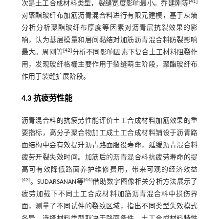
[
41
]
次是土工合成材料类型，裂缝宽度影响最小。乔建刚等
对聚酯玻纤布加筋沥青混合料进行有限元建模，基于灰熵
分析分析聚酯玻纤布厚度等因素对沥青层抗裂效果的影
响，认为基层模量和层间黏结对加筋沥青混合料防裂影响
[
42
]
最大。周刚等
分析不同影响因素下复合土工材料阻裂作
用，发现玻纤格栅主要作用于裂缝萌生阶段，聚酯玻纤布
作用于裂缝扩展阶段。
4.3 抗疲劳性能
沥青混合料的抗疲劳性能评价土工合成材料加筋效果的重
要指标，高分子聚合物加工成土工合成材料铺设于沥青路
面结构中会有效提升沥青路面服役寿命，延缓沥青混合料
疲劳开裂失效时间。加筋后的沥青混合料抗疲劳寿命的提
高可有效降低路面养护维修费用，带来可观的经济效益
[
43
]
[
44
]
。SUDARSANAN等
借助数字图像相关分析方法展示了
疲劳加载下不同土工合成材料加筋沥青混合料中损伤界
面，测量了不同试件的裂纹区域，指出不同类型失效模式
各异，选择材料类型取决于路面条件、土工合成材料特性