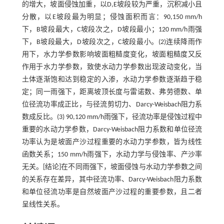
的增大，坡面侵蚀加重，以D,E坡段较为严重，沉积减小且
分散，以E坡段最为明显；侵蚀面积而言：90,150 mm/h
下，B坡段最大，C坡段次之，D坡段最小；120 mm/h雨强
下，B坡段最大，D坡段次之，C坡段最小。(2)连续降雨作
用下，水力学参数影响坡面粗糙度变化，坡面粗糙度又反
作用于水力学参数，致使水动力学参数出现波动变化，当
土体逐渐饱和达到稳定的入渗，水动力学参数逐渐趋于稳
定；同一雨强下，距离坡顶长度与雷诺数、弗劳德数、单
位径流功率成正比，与径流剪切力、Darcy-Weisbach阻力系
数成反比。(3) 90,120 mm/h雨强下，径流功率是侵蚀过程中
重要的水动力学参数，Darcy-Weisbach阻力系数和单位径流
功率认为是坡面产沙过程重要的水动力学参数，皆为线性
函数关系；150 mm/h雨强下，水动力学与侵蚀率、产沙率
无关。[结论]在不同雨强下，坡面侵蚀与水动力学参数之间
的关系存在差异，其中径流功率、Darcy-Weisbach阻力系数
和单位径流功率是自然坡面产沙过程的重要参数，且二者
呈线性关系。