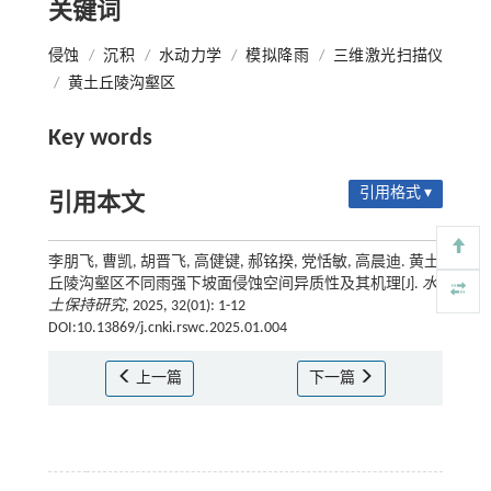
关键词
侵蚀
/
沉积
/
水动力学
/
模拟降雨
/
三维激光扫描仪
/
黄土丘陵沟壑区
Key words
引用格式 ▾
引用本文
李朋飞, 曹凯, 胡晋飞, 高健键, 郝铭揆, 党恬敏, 高晨迪. 黄土
丘陵沟壑区不同雨强下坡面侵蚀空间异质性及其机理[J].
水
土保持研究
, 2025, 32(01): 1-12
DOI:10.13869/j.cnki.rswc.2025.01.004
上一篇
下一篇