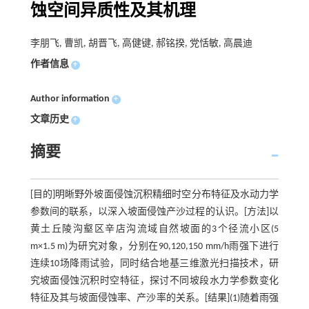
蚀空间异质性及其机理
李朋飞, 曹凯, 胡晋飞, 高健键, 郝铭揆, 党恬敏, 高晨迪
作者信息
+
Author information
+
文章历史
+
摘要
[目的]明晰野外坡面侵蚀沉积精细时空分布特征及水动力学
参数间的联系，以深入坡面侵蚀产沙过程的认识。[方法]以
黄土丘陵沟壑区辛店沟流域自然坡面的3个径流小区(5
m×1.5 m)为研究对象，分别在90,120,150 mm/h雨强下进行
连续10场降雨试验，同时结合地基三维激光扫描技术，研
究坡面侵蚀沉积时空特征，探讨不同坡段水力学参数变化
特征及其与坡面侵蚀率、产沙率的关系。[结果](1)随着雨强