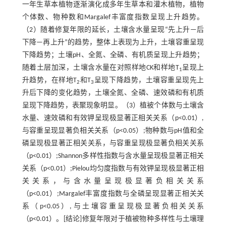
一年生草本植物逐渐演化成多年生草本和灌木植物，植物
个体数、物种数和Margalef丰富度指数呈现上升趋势。
（2）随着修复年限的延长，土壤含水量呈现“先上升—后
下降—再上升”的趋势，整体上表现为上升，土壤容重呈现
下降趋势；土壤pH、全氮、全磷、有机质呈现上升趋势；
随着土层加深，土壤含水量在对照样地CK和样地T
呈现上
1
升趋势，在样地T
和T
呈现下降趋势，土壤容重呈现先上
2
3
升后下降的变化趋势，土壤全氮、全磷、速效磷和有机质
呈现下降趋势，表聚现象明显。（3）植被个体数与土壤含
水量、速效磷和有效钾呈现极显著正相关关系（p<0.01）,
与容重呈现显著负相关关系（p<0.05）;物种数与pH值和全
磷呈现极显著正相关关系，与容重呈现极显著负相关关系
（p<0.01）;Shannon多样性指数与含水量呈现极显著正相关
关系（p<0.01）;Pielou均匀度指数与有效钾呈现极显著正相
关关系，与含水量呈现极显著负相关关系
（p<0.01）;Margalef丰富度指数与全磷呈现显著正相关关
系（p<0.05）,与土壤容重呈现极显著负相关关系
（p<0.01）。[结论]修复年限对于植被物种多样性与土壤理