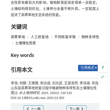
化性质有着较大的影响，植物群落逐渐变得单一且稳定，
土壤结构得到优化，土壤养分含量不断升高，一定程度上
促进了高寒草地生态系统的恢复。
关键词
高寒草地
/
人工修复地
/
不同修复年限
/
物种多样性
/
土壤理化性质
Key words
引用格式 ▾
引用本文
李浩, 何静, 王理德, 宋达成, 刘光武, 王梁浩然, 李诗涵. 祁连
山东段高寒草地修复过程中植被物种多样性及土壤理化性
质[J].
水土保持研究
, 2025, 32(01): 110-120
DOI:10.13869/j.cnki.rswc.2025.01.005
上一篇
下一篇