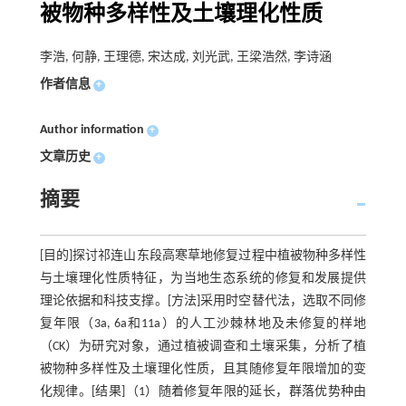
被物种多样性及土壤理化性质
李浩, 何静, 王理德, 宋达成, 刘光武, 王梁浩然, 李诗涵
作者信息
+
Author information
+
文章历史
+
摘要
[目的]探讨祁连山东段高寒草地修复过程中植被物种多样性
与土壤理化性质特征，为当地生态系统的修复和发展提供
理论依据和科技支撑。[方法]采用时空替代法，选取不同修
复年限（3a, 6a和11a）的人工沙棘林地及未修复的样地
（CK）为研究对象，通过植被调查和土壤采集，分析了植
被物种多样性及土壤理化性质，且其随修复年限增加的变
化规律。[结果]（1）随着修复年限的延长，群落优势种由