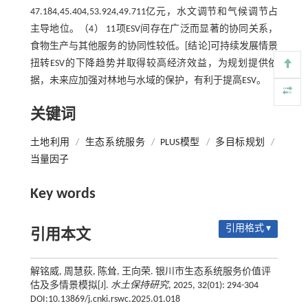
47.184,45.404,53.924,49.711亿元，水文调节和气候调节占
主导地位。（4） 11项ESV间存在广泛而显著的协同关系，
食物生产与其他服务的协同性较低。[结论]可持续发展情景
扭转ESV的下降趋势并取得较高经济效益，为规划提供依
据，未来应加强对林地与水域的保护，有利于提高ESV。
关键词
土地利用
/
生态系统服务
/
PLUS模型
/
多目标规划
/
当量因子
Key words
引用格式 ▾
引用本文
解铭威, 周慧荻, 陈耸, 王向荣. 银川市生态系统服务价值评
估及多情景模拟[J].
水土保持研究
, 2025, 32(01): 294-304
DOI:10.13869/j.cnki.rswc.2025.01.018