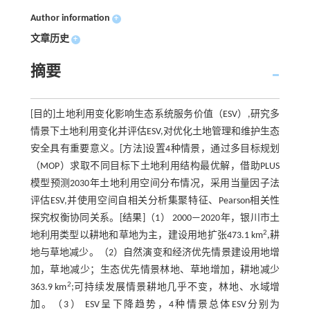
Author information
+
文章历史
+
摘要
[目的]土地利用变化影响生态系统服务价值（ESV）,研究多
情景下土地利用变化并评估ESV,对优化土地管理和维护生态
安全具有重要意义。[方法]设置4种情景，通过多目标规划
（MOP）求取不同目标下土地利用结构最优解，借助PLUS
模型预测2030年土地利用空间分布情况，采用当量因子法
评估ESV,并使用空间自相关分析集聚特征、Pearson相关性
探究权衡协同关系。[结果]（1） 2000—2020年，银川市土
2
地利用类型以耕地和草地为主，建设用地扩张473.1 km
,耕
地与草地减少。（2）自然演变和经济优先情景建设用地增
加，草地减少；生态优先情景林地、草地增加，耕地减少
2
363.9 km
;可持续发展情景耕地几乎不变，林地、水域增
加。（3） ESV呈下降趋势，4种情景总体ESV分别为