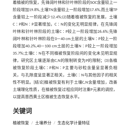
着植被的恢复，先锋阔叶林和针叶林阶段的SOC含量较上一
阶段增加19.8%,土壤TN含量较上一阶段增加17.6%,而土壤TP
含量较上一阶段减少12.4%;(2)随着植被恢复的发展，土壤
C∶P和N∶P显著增加，C∶N的变化无明显规律，在先锋阔
叶林和针叶林阶段的土壤C∶P较上一阶段增加26.6%;先锋
阔叶林和针叶林阶段在0—40 cm土层的土壤N∶P较上一阶
段增加40.2%,40—100 cm土层的土壤N∶P较上一阶段增加
35.7%;土壤C∶N在不同植被恢复阶段间的变化未见明显规
律，研究区土壤逐渐由C,N的限制转变为P的限制；(3)各植
被恢复阶段土壤C∶P和N∶P主要与砂粒含量呈显著负相
关，与孔隙度呈显著正相关，土壤C∶N与其他因子的相关
性不明显。[结论]植被恢复有利于土壤C,N含量增加，改善
土壤理化性质，在植被恢复过程应同时注重P元素的调控，
以提高晋西黄土区植被生态恢复水平。
关键词
植被恢复
/
土壤养分
/
生态化学计量特征