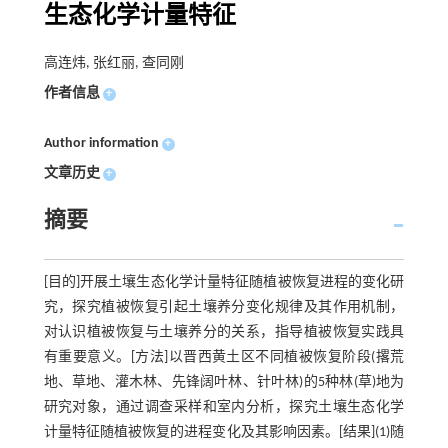
生态化学计量特征
高连炜, 张红丽, 查同刚
作者信息
+
Author information
+
文章历史
+
摘要
[目的]开展土壤生态化学计量特征随植被恢复进程的变化研
究，探究植被恢复引起土壤养分变化规律及其作用机制，
对认识植被恢复与土壤养分的关系，指导植被恢复实践具
有重要意义。[方法]以晋西黄土区不同植被恢复阶段(撂荒
地、草地、灌木林、先锋阔叶林、针叶林)的5种林(草)地为
研究对象，通过调查采样和室内分析，探究土壤生态化学
计量特征随植被恢复的进程变化及其影响因素。[结果](1)随