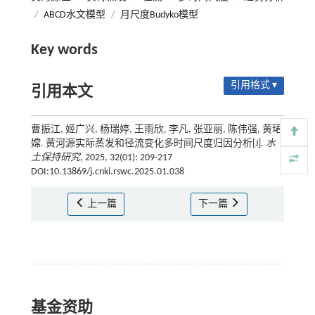
/
ABCD水文模型
/
月尺度Budyko模型
Key words
引用格式 ▾
引用本文
曹振江, 姬广兴, 杨瑞婷, 王雨欣, 李凡, 张亚丽, 陈伟强, 黄珺
嫦. 黄河源实际蒸发和径流变化多时间尺度归因分析[J].
水
土保持研究
, 2025, 32(01): 209-217
DOI:10.13869/j.cnki.rswc.2025.01.038
上一篇
下一篇
基金资助