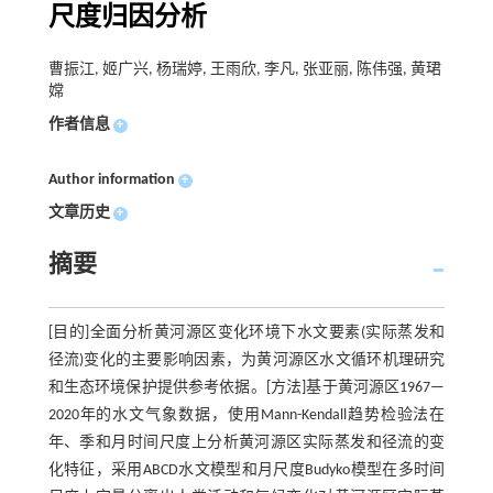
尺度归因分析
曹振江, 姬广兴, 杨瑞婷, 王雨欣, 李凡, 张亚丽, 陈伟强, 黄珺
嫦
作者信息
+
Author information
+
文章历史
+
摘要
[目的]全面分析黄河源区变化环境下水文要素(实际蒸发和
径流)变化的主要影响因素，为黄河源区水文循环机理研究
和生态环境保护提供参考依据。[方法]基于黄河源区1967—
2020年的水文气象数据，使用Mann-Kendall趋势检验法在
年、季和月时间尺度上分析黄河源区实际蒸发和径流的变
化特征，采用ABCD水文模型和月尺度Budyko模型在多时间