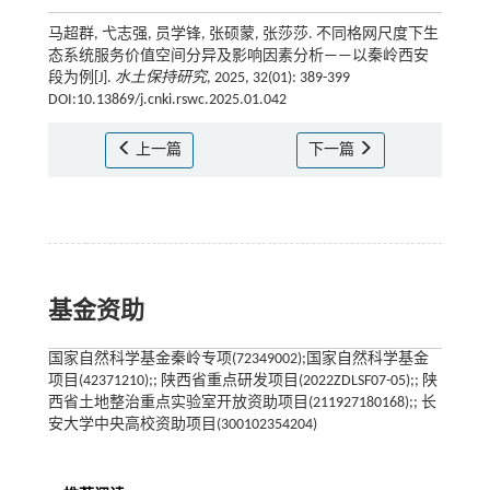
马超群, 弋志强, 员学锋, 张硕蒙, 张莎莎. 不同格网尺度下生
态系统服务价值空间分异及影响因素分析——以秦岭西安
段为例[J].
水土保持研究
, 2025, 32(01): 389-399
DOI:10.13869/j.cnki.rswc.2025.01.042
上一篇
下一篇
基金资助
国家自然科学基金秦岭专项(72349002);国家自然科学基金
项目(42371210);; 陕西省重点研发项目(2022ZDLSF07-05);; 陕
西省土地整治重点实验室开放资助项目(211927180168);; 长
安大学中央高校资助项目(300102354204)