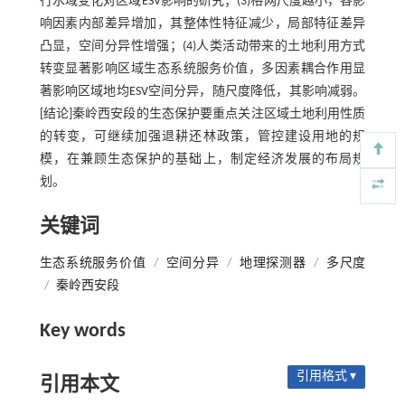
行水域变化对区域ESV影响的研究；(3)格网尺度越小，各影
响因素内部差异增加，其整体性特征减少，局部特征差异
凸显，空间分异性增强；(4)人类活动带来的土地利用方式
转变显著影响区域生态系统服务价值，多因素耦合作用显
著影响区域地均ESV空间分异，随尺度降低，其影响减弱。
[结论]秦岭西安段的生态保护要重点关注区域土地利用性质
的转变，可继续加强退耕还林政策，管控建设用地的规
模，在兼顾生态保护的基础上，制定经济发展的布局规
划。
关键词
生态系统服务价值
/
空间分异
/
地理探测器
/
多尺度
/
秦岭西安段
Key words
引用格式 ▾
引用本文