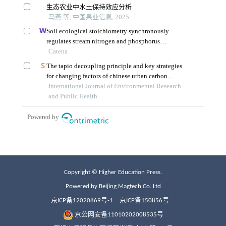
Copyright © Higher Education Press.
Powered by Beijing Magtech Co. Ltd
京ICP备12020869号-1
京ICP备150856号
京公网安备11010202008535号