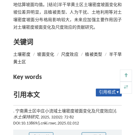
地估算坡面均值。[结论]半干旱黄土区土壤密度坡面变化和
坡位差异明显，且植被类型、人为干扰、土地利用等对土
壤密度坡面分布格局影响较大，未来应加强主要作用因子
对土壤密度坡面变化及尺度效应的贡献研究。
关键词
土壤密度
/
坡面变化
/
尺度效应
/
植被类型
/
半干旱
黄土区
Key words
引用格式 ▾
引用本文
. 宁南黄土区中庄小流域土壤密度坡面变化及尺度效应[J].
水土保持研究
, 2025, 32(02): 72-82
DOI:10.13869/j.cnki.rswc.2025.02.012