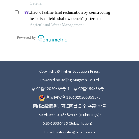
Copyright © Higher Education Press.
Powered by Beijing Magtech Co. Ltd
京ICP备12020869号-1
京ICP备150856号
京公网安备11010202008535号
网络出版服务许可证网出证(京)字第127号
Service: 010-58582445 (Technology);
010-58556485 (Subscription)
E-mail: subscribe@hep.com.cn