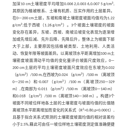
3
加深10 cm土壤密度平均增加0.006 2,0.003 6,0.007 5 g/cm
,
其原因为植被根系、土壤有机质、压实作用的土层差异。
在0—200 cm土层，东坡和南坡土壤密度坡面均值均为1.22
3
3
g/cm
,低于西坡（1.26 g/cm
）。3个坡面土壤密度的坡面
变化存在差异，东坡、西坡、南坡沿坡变化表现为逐渐增
加或先增后减、先升后降、先降后升，整体上为坡面下部
大于上部，主要原因包括植被类型、土地利用、人类活
动、恢复年限等坡面差异。以离坡顶水平距离增加100 m土
壤密度坡面滑动平均值的变化量评价坡面尺度效应，0—
200 cm土层的平均土壤密度坡面尺度效应在东坡为0.032
3
3
（g/cm
）/100 m,在西坡为0.024 （g/cm
）/100 m （离坡顶
3
0—250 m）和-0.007 （g/cm
）/100 m（离坡顶250—329
3
m）,在南部为-0.011 （g/cm
）/100 m （离坡顶0—140 m）
3
和0.018 （g/cm
）/100 m（离坡顶140—368 m）。构建3个
坡面不同坡位样地各土层的土壤密度与坡面均值的比值随
2
离坡顶水平距离增加而变化的关系式（R
>0.80,p<0.0001）,
且基于拟合关系式预测的土壤密度坡面均值的相对误差均
小于2.5%,藉此可由任一坡位样地土壤密度测定值准确便捷