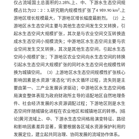
仅占流域国土总面积的2.28%,上、中、下游水生态空间规
2
模占比为22∶2∶3,研究期内规模性扩张了4 989.90 km
,上
游地区增长规模最大，下游地区增长幅度最剧烈。（2）上
游地区水生态空间主要与其他生态空间发生交叉转换，引
起水生态空间大规模扩张，其次是与农业空间交互转换造
成水生态空间小规模流失；中游地区水生态空间主要与农
业空间发生交叉转换，其次是其他生态空间，引起水生态
空间小规模扩张；下游地区农业空间向水生态空间的转换
引起水生态空间大规模扩张的同时水生态空间也规模性转
换为城镇空间。（3）上游地区水生态空间规模性扩张核心
影响因素是水资源“液态化”的水文循环过程，流失则是主
要由第一、三产业发展诉求驱动；中游地区水生态空间格
局演变整体表现为政府财政所主导的适配地区自然地理条
件、社会经济发展的水资源调配过程；下游地区则是水生
态空间伴随城镇化进程在农业地区和城镇地区的转移。[结
论]黄河流域上、中、下游水生态空间格局演变特征、路径
和影响因素差异显著，需要根据各区域水资源保护利用的
发展定位，建立起共同治理、协同发展的流域协作体系。