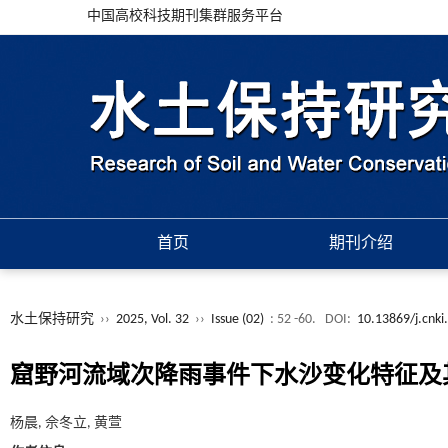
中国高校科技期刊集群服务平台
首页
期刊介绍
水土保持研究
››
2025, Vol. 32
››
Issue (02)
: 52 -60.
DOI:
10.13869/j.cnki
窟野河流域次降雨事件下水沙变化特征及
杨晨, 佘冬立, 黄萱