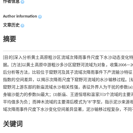
作者信息
+
Author information
+
文章历史
+
摘要
[目的]深入分析黄土高原粗沙区流域次降雨事件尺度下水沙动态变化
据。[方法]以黄土高原中游粗沙多沙区窟野河流域为对象，收集2006—
后分析等方法，比较位于窟野河及其子流域次降雨事件下产流输沙特征
指数的空间差异，以揭示次降雨尺度下窟野河流域的水沙输移过程。[结果]
窟野河上游东部的新庙流域水沙相关性强，表征外界人为干扰的参数(a
身输沙能力的参数(b)最大；(3)新庙、王道恒塔和温家川3个流域的主
平均值多为负；而神木流域的主要滞后模式为“8”字型，指示泥沙来源相
域次降雨事件尺度下水沙变化空间差异显著，泥沙输移过程复杂，不同
关键词