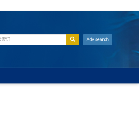
Adv search