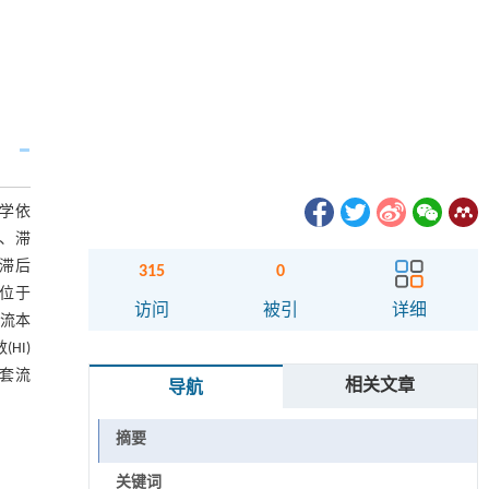
学依
线、滞
滞后
315
0
)位于
访问
被引
详细
河流本
HI)
嵌套流
相关文章
导航
摘要
关键词