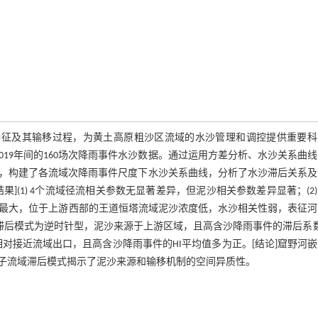
特征及其输移过程，为黄土高原粗沙区流域的水沙管理和调控提供重要科
2019年间的160场次降雨事件水沙数据。通过运用方差分析、水沙关系曲
，构建了各流域次降雨事件尺度下水沙关系曲线，分析了水沙滞后关系及
(1) 4个流域径流相关参数无显著差异，但泥沙相关参数差异显著；(2
)最大，位于上游西部的王道恒塔流域泥沙浓度低，水沙相关性弱，表征
要滞后模式为逆时针型，泥沙来源于上游区域，且高含沙降雨事件的滞后系数(
对接近流域出口，且高含沙降雨事件的HI平均值多为正。[结论]窟野河
子流域滞后模式揭示了泥沙来源和输移机制的空间异质性。