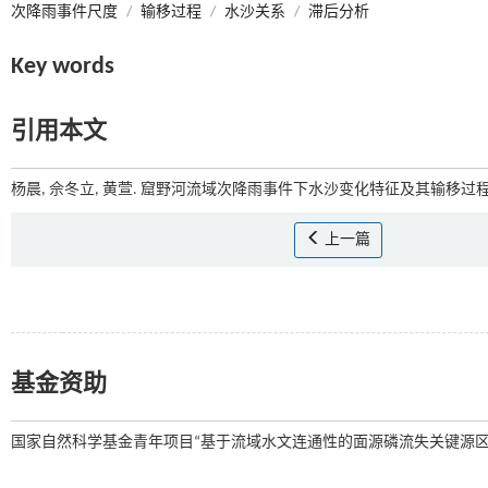
次降雨事件尺度
/
输移过程
/
水沙关系
/
滞后分析
Key words
引用本文
杨晨, 佘冬立, 黄萱. 窟野河流域次降雨事件下水沙变化特征及其输移过程[J
上一篇
基金资助
国家自然科学基金青年项目“基于流域水文连通性的面源磷流失关键源区识别”(