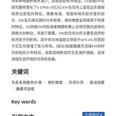
木和草地面积有所减少，其他类型有所增加；(2)流域ESV在
研究期间增长了0.13%(0.16亿元),ESV在空间上呈现出东南部
高西北部低的特征。随着海拔、坡度和地形起伏度的抬
升，ESV呈先增后降的分布规律，坡向梯度呈阴坡高于阳坡
的特征。(3)流域ESV的标准差椭圆和重心在研究期内逐渐向
西南方向移动，并趋于聚集。ESV的空间分异主要受自然和
经济因子的影响，其中年均地温是主导因子(q=0.24),任意因
子交互均增强了其分异性。[结论]依据雅砻河流域ESV的时
空和地形分布特征，采取因地制宜的生态保护措施，促进
流域生态环境的可持续发展。
关键词
生态系统服务价值
/
地形梯度
/
空间分异
/
驱动因素
/
雅砻河流域
Key words
引用格式 ▾