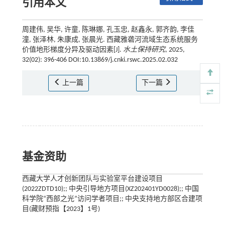
引用本文
周建伟, 吴华, 许童, 陈琳娜, 孔玉忠, 赵鑫永, 郭齐韵, 李佳
潼, 张泽林, 朱康成, 张晨光. 西藏雅砻河流域生态系统服务
价值地形梯度分异及驱动因素[J].
水土保持研究
, 2025,
32(02): 396-406 DOI:10.13869/j.cnki.rswc.2025.02.032
上一篇
下一篇
基金资助
西藏大学人才创新团队与实验室平台建设项目
(2022ZDTD10);; 中央引导地方项目(XZ202401YD0028);; 中国
科学院“西部之光”访问学者项目;; 中央支持地方部区合建项
目(藏财预指【2023】1号)