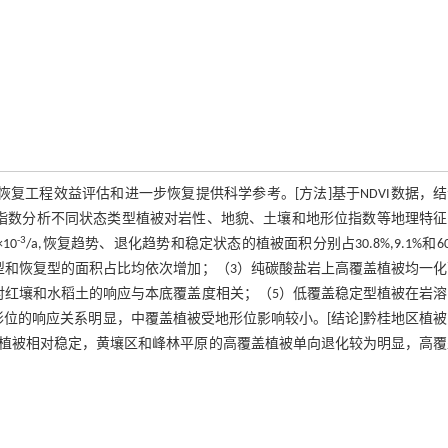
复工程效益评估和进一步恢复提供科学参考。[方法]基于NDVI数据，
指数分析不同状态类型植被对岩性、地貌、土壤和地形位指数等地理特征
-3
10
/a,恢复趋势、退化趋势和稳定状态的植被面积分别占30.8%,9.1%和60.
型和恢复型的面积占比均依次增加；（3）纯碳酸盐岩上高覆盖植被均一化
对红壤和水稻土的响应与本底覆盖度相关；（5）低覆盖稳定型植被在岩溶
位的响应关系明显，中覆盖植被受地形位影响较小。[结论]黔桂地区植
植被相对稳定，黄壤区和峰林平原的高覆盖植被单向退化较为明显，高覆