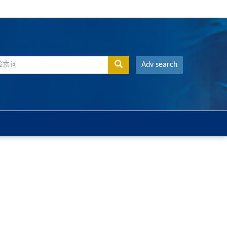
Adv search