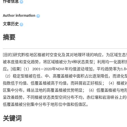
作者信息
+
Author information
+
文章历史
+
摘要
[目的]研究黔桂地区植被时空变化及其对地理环境的响应，为区域生态恢
被本底值和变化趋势，将区域植被分为9种状态类型；利用均一化面积
应。[结果]（1） 2001—2020年NDVI年均值波动增加，平均趋势率为1.8×
（2）稳定型植被在低、中、高覆盖植被中面积占比逐渐降低，而退化
指数低于均值、低覆盖植被高于均值，而碎屑岩正好相反；（4）植被
区集中分布，峰丛洼地的高覆盖植被优势明显；（6）低覆盖植被与地形
呈改善趋势，不同植被状态类型空间分布不均，赤红壤和岩溶峡谷上的
低覆盖植被分别集中分布于地形位中值和低值区。
关键词