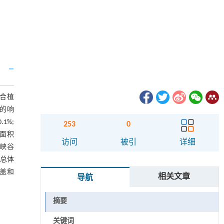
结合植
的响
1%;
253
0
面积
访问
被引
详细
峡谷
被总体
盖和
相关文章
导航
摘要
关键词