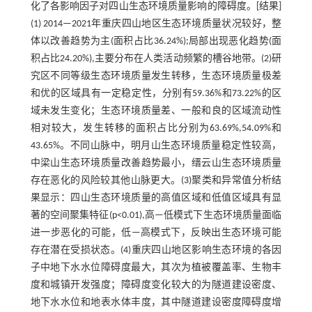
化了各影响因子对四山生态环境质量影响的障碍度。[结果]
(1) 2014—2021年重庆四山地区生态环境质量状况较好，整
体以改善趋势为主(面积占比36.24%);局部出现恶化趋势(面
积占比24.20%),主要分布在人类活动频繁的槽谷地带。(2)研
究区不同等级生态环境质量发生转移，生态环境质量极差
和优的区域具有一定稳定性，分别有59.36%和73.22%的区
域未发生变化；生态环境质量差、一般和良的区域流动性
相对较大，发生转移的面积占比分别为63.69%,54.09%和
43.65%。不同山脉中，明月山生态环境质量稳定性较高，
中梁山生态环境质量改善趋势最小，缙云山生态环境质量
存在恶化的风险较其他山脉更大。(3)聚类和异常值分析结
果显示：四山生态环境质量的高值区域和低值区域具有显
著的空间聚集特征(p<0.01),高—低模式下生态环境质量面临
进一步恶化的可能，低—高模式下，反映出生态环境可能
存在潜在受损状态。(4)重庆四山地区影响生态环境的各因
子中地下水水位障碍度最大，其次为植被覆盖率、生物丰
度和城镇开发强度；障碍度变化较大的为隧道建设密度、
地下水水位和地表水体丰度，其中隧道建设密度障碍度增