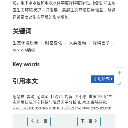
加，地下水水位和地表水体丰度障碍度降低。[结论]四山地
区生态环境状况向好发展，局部生态环境质量较差，隧道
建设密度对生态环境的影响增加。
关键词
生态环境质量
/
时空变化
/
人类活动
/
障碍因子
/
AHP-PCA熵权
Key words
引用格式 ▾
引用本文
谢慧君, 曹聪, 范泽英, 杜清江, 刘智, 尹小彤. 重庆“四山”生
态环境状况时空特征与障碍因子分析[J].
水土保持研究
,
2025, 32(02): 353-365 DOI:10.13869/j.cnki.rswc.2025.02.038
上一篇
下一篇