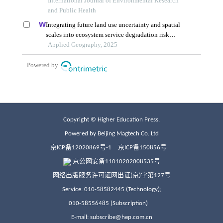
Copyright © Higher Education Press.
Powered by Beijing Magtech Co. Ltd
京ICP备12020869号-1
京ICP备150856号
京公网安备11010202008535号
网络出版服务许可证网出证(京)字第127号
Service: 010-58582445 (Technology);
010-58556485 (Subscription)
E-mail: subscribe@hep.com.cn