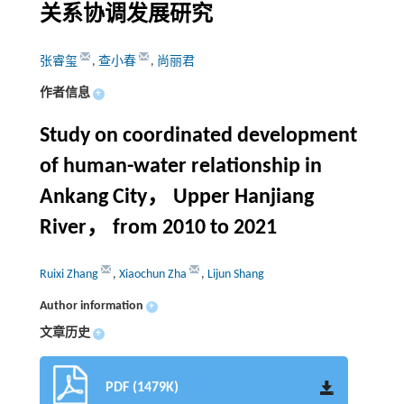
关系协调发展研究
张睿玺
,
查小春
,
尚丽君
作者信息
+
Study on coordinated development
of human-water relationship in
Ankang City， Upper Hanjiang
River， from 2010 to 2021
Ruixi Zhang
,
Xiaochun Zha
,
Lijun Shang
Author information
+
文章历史
+
PDF (1479K)