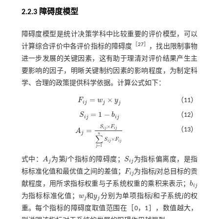
2.2.3 障碍度模型
障碍度模型是统计决策学科中比较重要的评价模型，可以
［
27
］
计算综合评价中各评价指标的障碍度
，找出限制事物
进一步发展的关键因素，这有助于理清对评价结果产生主
要影响的因子，明晰关键制约因素的影响程度，为制定科
学、合理的政策提供科学依据。计算公式如下：
=
×
F
w
y
（11）
F
i
j
=
w
j
×
y
j
i
j
j
j
=
1
−
S
b
（12）
S
i
j
=
1
-
b
i
j
i
j
i
j
×
S
F
i
j
i
j
=
（13）
A
A
j
=
S
i
j
×
F
i
j
∑
j
=
1
n
S
i
j
×
F
i
j
j
n
∑
×
S
F
i
j
i
j
=
1
j
式中：
A
为第
j
个指标的障碍度；
S
为指标偏离度，是指
A
j
S
i
j
j
i
j
标标准化值和最优值之间的差值；
F
为指标
j
对总目标的贡
F
i
j
i
j
献程度，用所求指标权重与子系统权重的乘积来表示；
b
b
i
j
i
j
和
为指标标准化值；
w
y
分别为单项指标
j
和子系统
j
的权
j
w
j
和
y
j
j
重。每个指标的障碍度取值范围在［0，1］，数值越大，