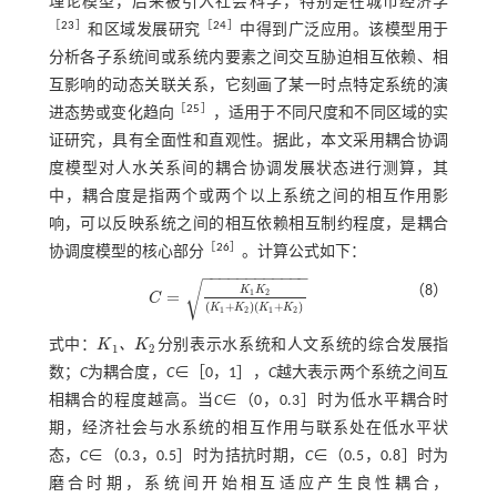
理论模型，后来被引入社会科学，特别是在城市经济学
［
23
］
［
24
］
和区域发展研究
中得到广泛应用。该模型用于
分析各子系统间或系统内要素之间交互胁迫相互依赖、相
互影响的动态关联关系，它刻画了某一时点特定系统的演
［
25
］
进态势或变化趋向
，适用于不同尺度和不同区域的实
证研究，具有全面性和直观性。据此，本文采用耦合协调
度模型对人水关系间的耦合协调发展状态进行测算，其
中，耦合度是指两个或两个以上系统之间的相互作用影
响，可以反映系统之间的相互依赖相互制约程度，是耦合
［
26
］
协调度模型的核心部分
。计算公式如下：
−
−
−
−
−
−
−
−
−
−
−
−
√
（8）
K
K
=
1
2
C
C
=
K
1
K
2
K
1
+
K
2
K
1
+
K
2
(
+
)
(
+
)
K
K
K
K
1
2
1
2
、
式中：
K
K
分别表示水系统和人文系统的综合发展指
1
2
K
1
、
K
2
数；
C
为耦合度，
C
∈［0，1］，
C
越大表示两个系统之间互
相耦合的程度越高。当
C
∈（0，0.3］时为低水平耦合时
期，经济社会与水系统的相互作用与联系处在低水平状
态，
C
∈（0.3，0.5］时为拮抗时期，
C
∈（0.5，0.8］时为
磨合时期，系统间开始相互适应产生良性耦合，