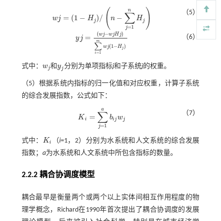
(
)
n
（5）
∑
=
(
1
−
)
/
−
w
j
H
n
H
w
j
=
1
-
H
j
/
n
-
∑
j
=
1
n
H
j
j
j
=
1
j
(
−
)
w
j
w
j
H
j
=
（6）
y
j
y
j
=
w
j
-
w
j
H
j
∑
i
=
1
m
w
j
1
-
H
j
m
∑
(
1
−
)
w
j
H
j
=
1
i
和
式中：
w
y
分别为单项指标
j
和子系统
j
的权重。
j
w
j
和
y
j
j
（5）根据系统内指标的归一化值和对应权重，计算子系统
的综合发展指数，公式如下：
a
∑
（7）
=
K
b
w
K
i
=
∑
j
=
1
a
b
i
j
w
j
i
i
j
j
=
1
j
式中：
K
（
i
=1，2）分别为水系统和人文系统的综合发展
K
i
i
指数；
a
为水系统和人文系统中所包含指标的数量。
2.2.2 耦合协调度模型
耦合最早是衡量两个或两个以上实体间相互作用程度的物
理学概念，Richard在1990年首次提出了耦合协调度的发展