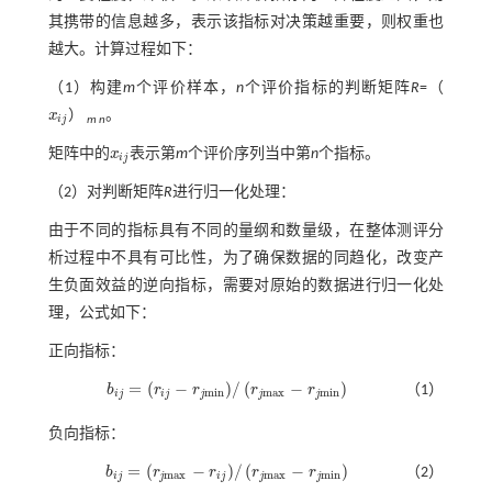
其携带的信息越多，表示该指标对决策越重要，则权重也
越大。计算过程如下：
（1）构建
m
个评价样本，
n
个评价指标的判断矩阵
R
=（
x
）
。
x
i
j
i
j
m n
矩阵中的
x
表示第
m
个评价序列当中第
n
个指标。
x
i
j
i
j
（2）对判断矩阵
R
进行归一化处理：
由于不同的指标具有不同的量纲和数量级，在整体测评分
析过程中不具有可比性，为了确保数据的同趋化，改变产
生负面效益的逆向指标，需要对原始的数据进行归一化处
理，公式如下：
正向指标：
=
(
−
)
/
(
−
)
b
r
r
r
r
（1）
b
i
j
=
r
i
j
-
r
j
m
i
n
/
r
j
m
a
x
-
r
j
m
i
n
m
i
n
m
a
x
m
i
n
i
j
i
j
j
j
j
负向指标：
=
(
−
)
/
(
−
)
b
r
r
r
r
（2）
b
i
j
=
r
j
m
a
x
-
r
i
j
/
r
j
m
a
x
-
r
j
m
i
n
m
a
x
m
a
x
m
i
n
i
j
j
i
j
j
j