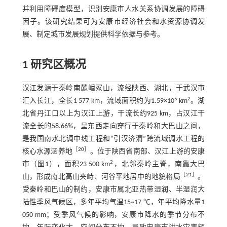
并利用障碍度模型，识别安康市人水关系协调发展的障碍
因子。该研究结果可为安康市经济社会和水资源协调发
展、制定城市发展规划提供科学依据与参考。
1 研究区概况
汉江发源于秦岭南麓嶓冢山，流经陕西、湖北，于武汉市
5
2
汇入长江，全长1 577 km，流域面积约为1.59×10
km
。湖
北省丹江口以上为汉江上游，干流长约925 km，占汉江干
流全长的58.66%，呈东西走向穿行于秦岭和大巴山之间，
是我国南水北调中线工程和“引汉济渭”跨流域调水工程的
［
20
］
核心水源涵养地
。位于陕西省南部、汉江上游的安康
2
市（
图1
），面积23 500 km
，北邻秦岭主脊，南靠大巴
［
21
］
山，形成南北高山夹峙、河谷平地居中的地貌格局
。
受秦岭和巴山的制约，安康市属北亚热带湿润、半湿润大
陆性季风气候区，多年平均气温15~17 ℃，年平均降水量1
050 mm；受季风气候的影响，安康市降水的季节分布不