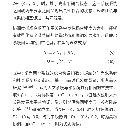
C
∈（0.8，01］时，处于高水平耦合状态，这一阶段系统
之间或内部要素之间呈现出良性耦合的状态，经济社会与
水系统相互促进，共同发展。
协调度指耦合相互作用关系中良性耦合程度的大小，能够
有效量化两个系统间的均衡状态和协调发展水平，反映出
系统间互动的良性程度。模型的表达式为：
=
+
T
α
K
β
K
（9）
T
=
α
K
1
+
β
K
2
1
2
−
−
−
−
−
√
=
×
D
C
T
（10）
D
=
C
×
T
式中：
T
为两个系统的综合协调指数；
α
和
β
分别为水系统
T
和社会系统的贡献度。基于当前时代发展背景，参考前人
［
25
-
26
］
研究
，认为人文系统与水系统具有相同的重要性，
取
α
=
β
=0.5；
D
为协调度，
D
∈［0，1］，
D
值越大说明人水
关系发展水平越协调，反之则说明协同程度低。参考陈端
［
25
］
吕等
研究成果，当
D
∈（0，0.4］时为初级协调，
D
∈（0.4，0.8］时为中级协调，
D
∈（0.8，0.9］时为高级
协调，当
D
∈（0.9，1］时为优质协调。