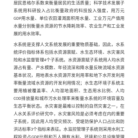
居民恩格尔系数来衡量居民的生活质量；科学技术发展子
系统用科研投入占比衡量政府的科技投入强度，用万元
GDP用水量、单位农田灌溉面积用水量、工业万元产值用
水量分别衡量水资源的节水降耗效率、农业生产和工业发
展的用水效率。
水系统是支撑人文系统发展的重要物质基础，因此，水系
统评价指标体系包括水资源禀赋、水生态环境、水灾害风
险和水监督管理4个子系统。水资源禀赋子系统用人均水资
源占有量、产水模数、年径流深和降水量反映流域水资源
基本状况，用地表水水资源开发利用率和地下水开发利用
率衡量流域水资源的开发利用情况；水生态环境子系统主
要用植被覆盖率、人均湿地面积、生态用水比例、人均
COD排放量和城市污水处理率来衡量水系统的环境容量及
生态平衡状态。水灾害是最难以控制的自然灾害之一，在
人水关系评价研究中，水灾害风险是必须考虑在内的重要
子系统，因此用人均受灾频次、受堤防保护人口占比和防
洪达标率3个指标来表征。水监控管理子系统则采用水利工
程投资占GDP比例和万人拥有水利、环境和公共设施管理