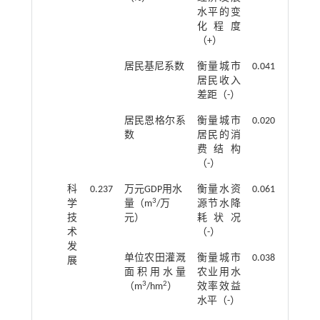
水平的变
化程度
（+）
居民基尼系数
衡量城市
0.041
居民收入
差距（-）
居民恩格尔系
衡量城市
0.020
数
居民的消
费结构
（-）
科
0.237
万元GDP用水
衡量水资
0.061
3
学
量（m
/万
源节水降
技
元）
耗状况
术
（-）
发
单位农田灌溉
衡量城市
0.038
展
面积用水量
农业用水
3
2
（m
/hm
）
效率效益
水平（-）