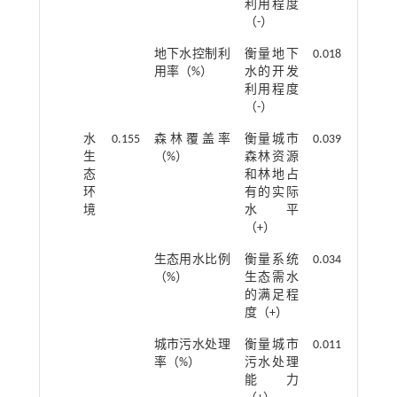
利用程度
（-）
地下水控制利
衡量地下
0.018
用率（%）
水的开发
利用程度
（-）
水
0.155
森林覆盖率
衡量城市
0.039
生
（%）
森林资源
态
和林地占
环
有的实际
境
水平
（+）
生态用水比例
衡量系统
0.034
（%）
生态需水
的满足程
度（+）
城市污水处理
衡量城市
0.011
率（%）
污水处理
能力