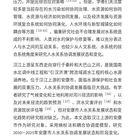
［
11
-
12
］
压力，并提出综合应对策略
。但是，学者们关注度
较多是当前存在的水污染如何协同治理、水资源如何协同
管理、水资源与经济如何协同发展，以及经济发展与资源
环境复合系统如何协同演化、人水环境与新型城镇化如何
［
13
-
15
］
耦合等方面
，偏重研究社会不合理发展对水系统造
成的不利影响、人类对水的保护与修复等，难以充分表达
人与水之间的互动关系，也较少从人文系统、水系统的综
合系统角度来研究人水关系协调发展状态和变化。
汉江上游呈东西走向穿行于秦岭和大巴山之间，是我国南
水北调中线工程和“引汉济渭”跨流域调水工程的核心水源
涵养地。位于汉江上游的安康市，面临水源保护和社会发
展的双重压力，人水关系的协调发展面临巨大挑战。有学
［
16
］
者研究了气候变化和土地利用对河川径流的影响
，以
［
17
］
［
18
］
及对未来径流的趋势预测
、洪水灾害评价
和水
［
19
］
资源现状评估等
，但对安康市人水关系发展状态和变
化趋势的研究相对缺乏。为此，本文选取汉江上游的安康
市作为研究对象，采用熵权法和耦合协调度模型，研究
2010—2021年安康市人水关系协调发展状态和阶段变化，