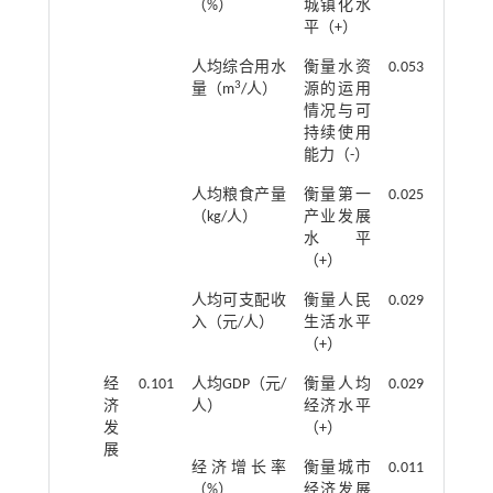
（%）
城镇化水
平（+）
人均综合用水
衡量水资
0.053
3
量（m
/人）
源的运用
情况与可
持续使用
能力（-）
人均粮食产量
衡量第一
0.025
（kg/人）
产业发展
水平
（+）
人均可支配收
衡量人民
0.029
入（元/人）
生活水平
（+）
经
0.101
人均GDP（元/
衡量人均
0.029
济
人）
经济水平
发
（+）
展
经济增长率
衡量城市
0.011
（%）
经济发展