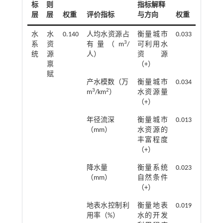
标
则
指标解释
层
层
权重
评价指标
与方向
权重
水
水
0.140
人均水资源占
衡量城市
0.033
3
系
资
有量（m
/
可利用水
统
源
人）
资源
禀
（+）
赋
产水模数（万
衡量城市
0.034
3
2
m
/km
）
水资源量
（+）
年径流深
衡量城市
0.013
（mm）
水资源的
丰富程度
（+）
降水量
衡量系统
0.023
（mm）
自然条件
（+）
地表水控制利
衡量地表
0.019
用率（%）
水的开发