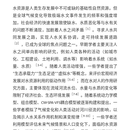
水资源是人类生存发展中不可或缺的基础性自然资源。但
是全球气候变化导致极端水文事件发生的频率和强度增
加，社会经济的快速发展致使缺水、水质恶化等与水有关
［
1
］
的问题不断涌现，加剧着人水之间矛盾
。寻求人水共
同发展之路，实现人水关系协调，走可持续发展道路
［
2
］
，已成为全球的焦点问题之一。早期学者主要关注人
水之间单向影响的研究，例如人类各种的活动（如城市
化、工程建设、土地利用、调水等）影响着水系统（如水
［
3
-
4
］
量、水质）
。随着人类活动增强，一些学者提出了
“生态承载力”“生态足迹”“虚拟水”等概念，来评价宏观经济
［
5
-
6
］
发展对水资源利用的驱动作用
；而在水对人的作用研
究方面，主要体现在流域河流水位、水量与水质的变化等
［
7
-
8
］
限制了经济社会、生态环境发展
。随着系统动力学模
型、组合模型、CW-SPA-VFS耦合模型被逐渐构建和提出，一
些学者模拟了气候变化和人类活动对河川径流的影响，以
［
9
-
10
］
及揭示人水关系作用机制和演变规律
；一些学者还
利用模型评估未来气候情景和人口变化下，面临的水资源