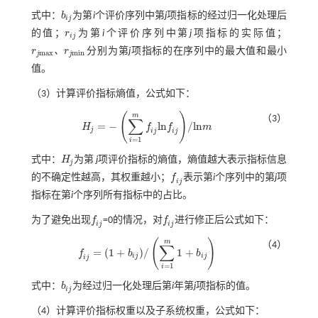
式中：
b
为第
i
个评价序列中第
j
项指标的经过归一化处理后
b
i
j
i
j
的值；
r
为第
i
个评价序列中第
j
项指标的实际值；
r
i
j
i
j
、
r
r
分别为第
j
项指标的在序列中的最大值和最小
m
a
x
m
i
n
j
j
r
j
m
a
x
、
r
j
m
i
n
值。
（3）计算评价指标熵值，公式如下：
(
)
m
（3）
∑
=
−
l
n
/
l
n
H
f
f
m
H
j
=
-
∑
i
=
1
m
f
j
l
n
f
j
/
l
n
m
j
i
j
i
j
=
1
i
式中：
H
为第
j
项评价指标的熵值，熵值越大表示指标信息
H
j
j
的不确定性越高，其权重越小；
f
表示第
i
个序列中的第
j
项
f
j
i
j
指标在第
i
个序列所有指标中的占比。
为了避免出现
f
=0的情况，对
f
进行修正后公式如下：
f
j
f
j
i
j
i
j
(
)
m
（4）
∑
=
(
1
+
)
/
1
+
f
b
b
f
j
=
1
+
b
i
j
/
∑
i
=
1
m
1
+
b
i
j
i
j
i
j
i
j
=
1
i
式中：
b
为经过归一化处理后第
i
年第
j
项指标的值。
b
i
j
i
j
（4）计算评价指标权重以及子系统权重，公式如下：