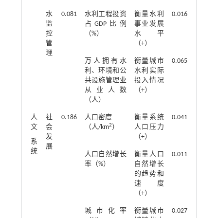
水
0.081
水利工程投资
衡量水利
0.016
监
占GDP比例
事业发展
控
（%）
水平
管
（+）
理
万人拥有水
衡量城市
0.065
利、环境和公
水利实际
共设施管理业
投入情况
从业人数
（+）
（人）
人
社
0.186
人口密度
衡量系统
0.041
2
文
会
（人/km
）
人口压力
发
（+）
系
展
统
人口自然增长
衡量人口
0.011
率（%）
自然增长
的趋势和
速度
（+）
城市化率
衡量城市
0.027