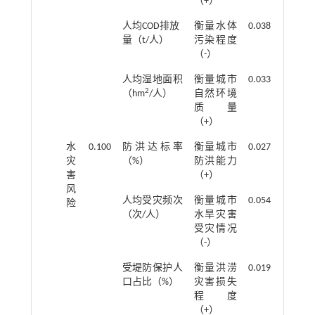
（+）
人均COD排放
衡量水体
0.038
量（t/人）
污染程度
（-）
人均湿地面积
衡量城市
0.033
2
（hm
/人）
自然环境
质量
（+）
水
0.100
防洪达标率
衡量城市
0.027
灾
（%）
防洪能力
害
（+）
风
人均受灾频次
衡量城市
0.054
险
（次/人）
水旱灾害
受灾情况
（-）
受堤防保护人
衡量洪涝
0.019
口占比（%）
灾害损失
程度
（+）