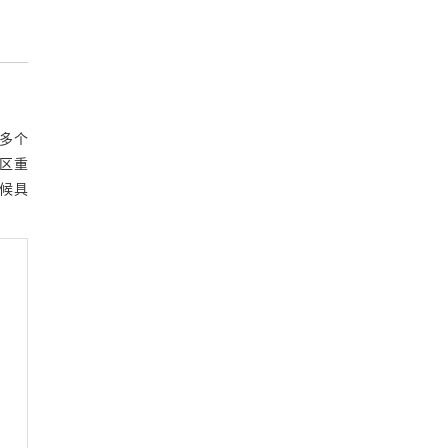
了多个
区重
候具