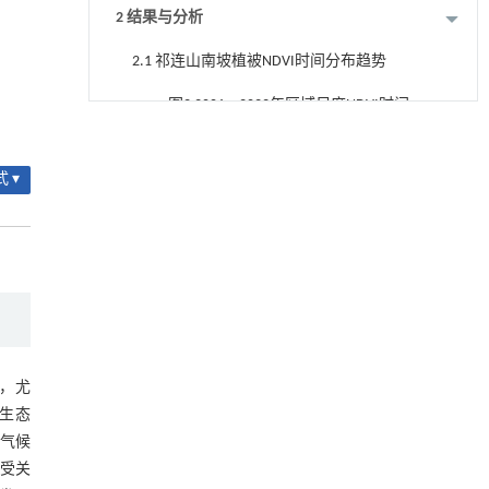
2 结果与分析
2.1 祁连山南坡植被NDVI时间分布趋势
图2 2001—2022年区域尺度NDVI时间变
降温路面涂层混合反射行为及其对道路光环境
[1]
化趋势
2.2 祁连山南坡植被NDVI空间分布格局
安全的影响研究
 ▾
Engineering
. 2026, Vol.58(3): 1-303
图3 2001—2022年祁连山南坡NDVI空间
https://doi.org/10.1016/j.eng.2025.06.014
变化特征与变化趋势显著性检验
2.3 祁连山南坡NDVI与年均气温、年均
用于宽浓度范围高效捕集CO₂及低能耗再生的新
[2]
降水量偏相关分析
型酮基IPDA相变吸收剂
图4 2001—2022年祁连山南坡NDVI与降
Engineering
. 2026, Vol.58(3): 1-303
水量（气温）偏相关性分析
https://doi.org/10.1016/j.eng.2025.05.008
2.4 祁连山南坡植被NDVI与不同因子影
响探究
基于均相催化剂的两段式水热液化实现丙烯腈-
[3]
图5 探测因子对NDVI的解释力
丁二烯-苯乙烯共聚物的分步脱氮与液化
，尤
Engineering
. 2026, Vol.58(3): 1-303
2.5 祁连山南坡NDVI值未来变化趋势
生态
https://doi.org/10.1016/j.eng.2025.12.037
气候
表4 祁连山南坡植被NDVI的Hurst指数等
受关
基于机器学习揭示二氢杨梅素抑制TGF-β/ALK5
[4]
级