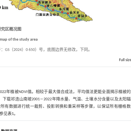
 研究区概况图
 map of the study area
S（2024）0 650）号，底图边界无修改，下同。
Full siz
1―2022年植被NDVI值。相较于最大值合成法，平均值法更能全面揭示植被
，下载祁连山南坡2001―2022年降水量、气温、土壤水分含量以及太阳
8软件对所有数据进行统一裁剪、投影转换和重采样等步骤，以保证所有栅格
参见
表1
。