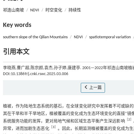
祁连山南坡
/
NDVI
/
时空变化
/
持续性
Key words
southern slope of the Qilian Mountains
/
NDVI
/
spatiotemporal variation
引用本文
李晓燕,曹广超,陈宗颜,袁杰,孙子婷,唐建亭. 2001—2022年祁连山南坡植
DOI:10.13869/j.cnki.rswc.2025.03.006
上一篇
植被，作为陆地生态系统的基石，在全球变化研究中发挥着不可或缺的
其在干旱和半干旱地区，植被覆盖的变化成为生态环境变化的直接“镜像
［
2
］
系统服务功能的发挥，更对局地气候和区域生态平衡产生深远影响
［
3
］
异常，进而加剧生态恶化
。因此，长期监测植被覆盖的变化成为生