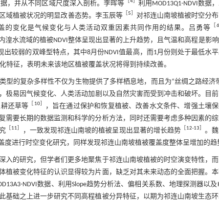
［
4
］
数据，并从不同区域尺度深入剖析。李晖等
利用MOD13Q1-NDVI数据
［
5
］
现了该区域植被状况的明显改善态势。李玉辰等
对祁连山南坡植被时空分布
［
盖的变化是气候变化与人类活动双重因素共同作用的结果。吕勇等
该时段内湟水流域的植被NDVI整体呈现出显著的上升趋势，且气温和高程是影
呈现出较弱的双峰型特点，其中8月份NDVI值最高，而1月份则处于最低水
空变化特征，表明未来该地区植被覆盖状况将得到持续改善。
类型的复杂多样性不仅为生物提供了多样栖息地，而且为“丝绸之路经济带
，极易因气候变化、人类活动加剧以及自然灾害而受到冲击和破坏。目前
［
10
］
退耕还草等
，旨在通过保护和恢复植被、改善水文条件、增强土壤保
复需要长期的数据监测和科学的分析方法，同时还需要考虑多种因素的综
［
11
］
［
12
-
13
］
究
，一致发现祁连山南坡的植被呈现出显著的增长趋势
。魏
坡的植被覆盖度进行时空变化研究，同样发现祁连山南坡植被覆盖度整体呈增加的趋
深入的研究，但学者们更多地聚焦于祁连山南坡植被的时空演变特性，而
体植被变化特征的认识显得较为片面，缺乏对其未来动态的全面把握。本
3A3-NDVI数据、利用Slope趋势分析法、偏相关系数、地理探测器以及Hu
此基础之上进一步研究不同高程植被分异特征，以期为祁连山南坡生态环