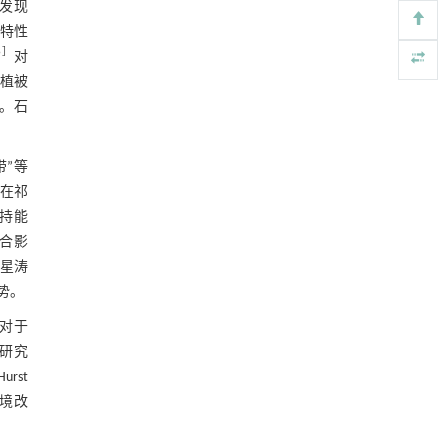
，发现
信号通路治疗肺纤维化的新机制
图6 祁连山南坡NDVI未来变化趋势
Engineering
. 2026, Vol.58(3): 1-303
特性
图7 祁连山南坡NDVI未来变化趋势
https://doi.org/10.1016/j.eng.2025.10.017
6
］
对
响植被
图8 不同海拔下NDVI未来变化趋势
用于背面供电网络的纯钌n-TSV加工与极致全干
[5]
平。石
法SOI晶圆减薄技术
3 讨 论
Engineering
. 2026, Vol.58(3): 1-303
https://doi.org/10.1016/j.eng.2025.10.026
”等
表5 祁连山南坡年均气温、年均降水
在祁
量、年均NDVI全局空间自相关性统计
图9 祁连山南坡年均降水量、年均气
持能
温、年均NDVI空间聚集
合影
4 结 论
星涛
参考文献
势。
对于
基金资助
研究
rst
境改