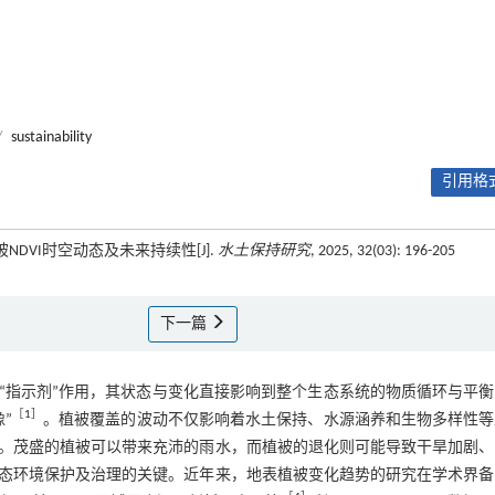
/
sustainability
引用格式
被NDVI时空动态及未来持续性[J].
水土保持研究
, 2025, 32(03): 196-205
下一篇
“指示剂”作用，其状态与变化直接影响到整个生态系统的物质循环与平衡
［
1
］
”
。植被覆盖的波动不仅影响着水土保持、水源涵养和生物多样性等
。茂盛的植被可以带来充沛的雨水，而植被的退化则可能导致干旱加剧、
态环境保护及治理的关键。近年来，地表植被变化趋势的研究在学术界备