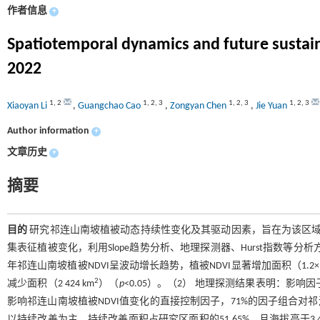
作者信息
+
Spatiotemporal dynamics and future sustain
2022
1
,
2
1
,
2
,
3
1
,
2
,
3
1
,
2
,
3
Xiaoyan Li
,
Guangchao Cao
,
Zongyan Chen
,
Jie Yuan
Author information
+
文章历史
+
摘要
目的
研究祁连山南坡植被动态持续性变化及其驱动因素，旨在为该区
集表征植被变化，利用Slope趋势分析、地理探测器、Hurst指数等
年祁连山南坡植被NDVI呈波动增长趋势，植被NDVI显著增加面积（1.2×
2
减少面积（2 424 km
）（
p
<0.05）。（2） 地理探测结果表明：
影响祁连山南坡植被NDVI值变化的直接控制因子，71%的因子组合对祁
以持续改善为主，持续改善面积占研究区面积的51.65%，且海拔高于3 