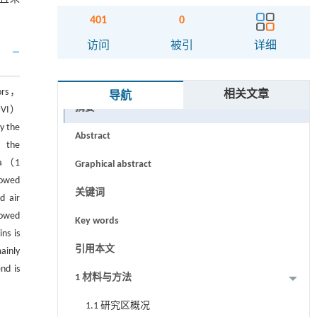
401
0
访问
被引
详细
tors，
相关文章
导航
摘要
NDVI）
y the
Abstract
， the
ea （1
Graphical abstract
howed
关键词
d air
howed
Key words
ns is
引用本文
ainly
nd is
1 材料与方法
1.1 研究区概况