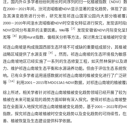
注，国内外众多学者纷纷利用长时间序列的归一化植被指数（NDVI）
在2000―2021年间，汾河流域植被NDVI显示显著的变化趋势，体
及其演变趋势进行分析，研究发现祁连山国家公园内大部分植被覆
2000―2020年间湟水流域植被NDVI时空变化特征进行探究，发现
［
7
］
NDVI空间分布差异的主要因素。Wei等
发现安徽省NDVI月际变化
［
8
］
淞等
利用Hurst指数、偏相关分析等方法，探讨黑龙江省植被时
祁连山南坡是构成我国西部生态环境不可或缺的重要组成部分，其植被
［
9
］
战略区域提供了水源支撑
。然而，祁连山南坡的生态环境极为敏感
连山南坡地区已经实施了一系列的生态修复工程，如天然林保护以及
力、维护祁连山南坡生态平衡和水源涵养功能。但由于评估生态系统恢
响。已有众多学者运用遥感数据对祁连山南坡的植被变化进行了广泛研
［
14
］
等
利用2001―2015年MDO13A1-NDVI数据，对祁连山南
综上所述，相关学者针对祁连山南坡植被变化趋势领域已经开展了较为
植被在未来可能呈现的趋势方面却鲜有深入探究。使得对祁连山南坡整
旨在全面深入地探究祁连山南坡植被变化趋势，基于2001―2022年的MOD1
指数，探究祁连山南坡植被时空变化趋势以及变化趋势的可持续性，在
善、植被恢复及生态建设提供科学依据。