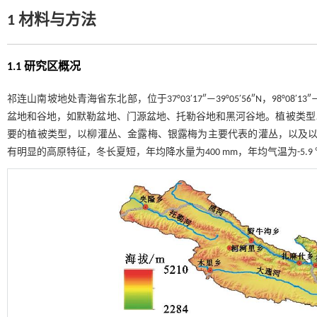
1 材料与方法
1.1 研究区概况
祁连山南坡地处青海省东北部，位于37°03′17″—39°05′56″N，98°08′13″—1
盆地和谷地，如默勒盆地、门源盆地、托勒谷地和黑河谷地。植被类型
要的植被类型，以柳灌丛、金露梅、银露梅为主要代表的灌丛，以及
有明显的高原特征，冬长夏短，年均降水量为400 mm，年均气温为-5.9