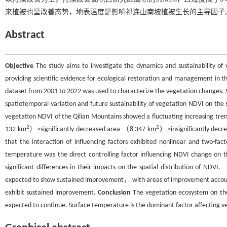
来植被也呈改善态势，地表温度是影响祁连山南坡植被生长的主导因子
Abstract
Objective
The study aims to investigate the dynamics and sustainability of 
providing scientific evidence for ecological restoration and management in t
dataset from 2001 to 2022 was used to characterize the vegetation changes.
spatiotemporal variation and future sustainability of vegetation NDVI on the
vegetation NDVI of the Qilian Mountains showed a fluctuating increasing tr
2
2
132 km
）>significantly decreased area （8 347 km
）>insignificantly dec
that the interaction of influencing factors exhibited nonlinear and two-fa
temperature was the direct controlling factor influencing NDVI change on 
significant differences in their impacts on the spatial distribution of ND
expected to show sustained improvement， with areas of improvement accounti
exhibit sustained improvement.
Conclusion
The vegetation ecosystem on the 
expected to continue. Surface temperature is the dominant factor affecting ve