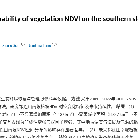
ability of vegetation NDVI on the southern s
1
,
2
1
,
2
,
Ziting Sun
,
Jianting Tang
域生态环境恢复与管理提供科学依据。
方法
采用2001―2022年MODIS ND
分析方法，研究祁连山南坡植被NDVI时空变化特征及未来持续性。
结果
（1） 
4
2
2
2
10
km
）>不显著增加面积（1 132 km
）>显著减少面积（8 347 km
）>
影响因子交互表现为非线性增强与双因子增强，其中地表温度与海拔及气温的
连山南坡NDVI空间分布的影响存在显著差异。（3） 未来祁连山南坡植
400 m的植被以持续改善为主。
结论
祁连山南坡植被生态整体趋于改善，