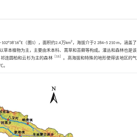
2
02°38′16″E（
图1
），面积约2.4万km
，海拔介于2 284~5 210 m，涵盖
以草本植物为主，主要由禾本科、蒿草和苔藓等构成。灌丛和森林也是该
［
15
］
以祁连圆柏和云杉为主的森林
。高海拔和特殊的地形使得该地区的气
 ℃。