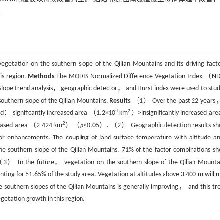
。
vegetation on the southern slope of the Qilian Mountains and its driving fac
his region.
Methods
The MODIS Normalized Difference Vegetation Index （
 Slope trend analysis， geographic detector， and Hurst index were used to stud
 southern slope of the Qilian Mountains.
Results
（1） Over the past 22 years
4
2
end： significantly increased area （1.2×10
km
）>insignificantly increased ar
2
reased area （2 424 km
）（
p
<0.05）. （2） Geographic detection results s
ctor enhancements. The coupling of land surface temperature with altitude an
the southern slope of the Qilian Mountains. 71% of the factor combinations s
VI. （3） In the future， vegetation on the southern slope of the Qilian Mountai
ng for 51.65% of the study area. Vegetation at altitudes above 3 400 m will m
southern slopes of the Qilian Mountains is generally improving， and this tre
getation growth in this region.