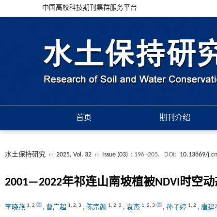
中国高校科技期刊集群服务平台
首页
期刊介绍
水土保持研究
››
2025, Vol. 32
››
Issue (03)
: 196 -205.
DOI:
10.13869/j.c
2001—2022年祁连山南坡植被NDVI时
1
,
2
1
,
2
,
3
1
,
2
,
3
1
,
2
,
3
1
,
2
李晓燕
,
曹广超
,
陈宗颜
,
袁杰
,
孙子婷
,
唐建