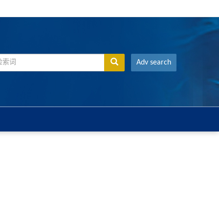
Adv search